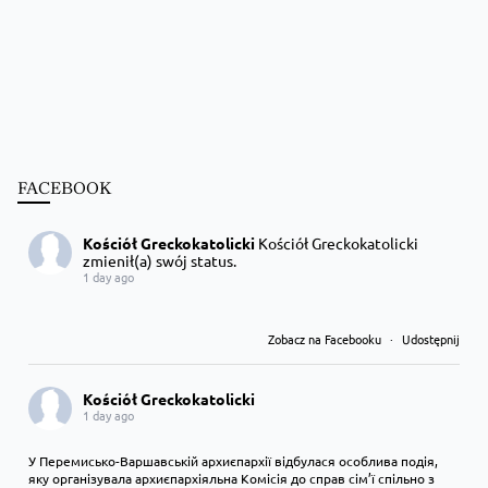
FACEBOOK
Kościół Greckokatolicki
Kościół Greckokatolicki
zmienił(a) swój status.
1 day ago
Zobacz na Facebooku
·
Udostępnij
Kościół Greckokatolicki
1 day ago
У Перемисько-Варшавській архиєпархії відбулася особлива подія,
яку організувала архиєпархіяльна Комісія до справ сім’ї спільно з