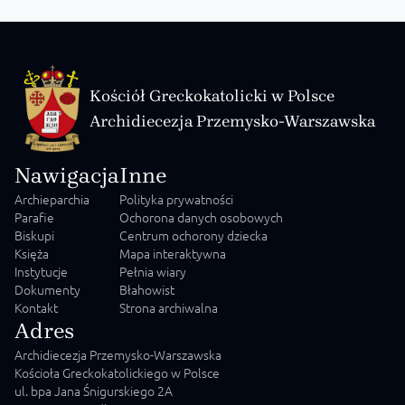
Kościół Greckokatolicki w Polsce
Archidiecezja Przemysko-Warszawska
Nawigacja
Inne
Archieparchia
Polityka prywatności
Parafie
Ochorona danych osobowych
Biskupi
Centrum ochorony dziecka
Księża
Mapa interaktywna
Instytucje
Pełnia wiary
Dokumenty
Błahowist
Kontakt
Strona archiwalna
Adres
Archidiecezja Przemysko-Warszawska
Kościoła Greckokatolickiego w Polsce
ul. bpa Jana Śnigurskiego 2A