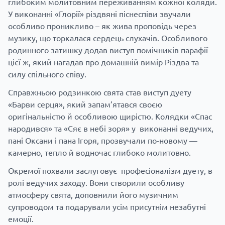
глибоким молитовним переживанням кожної коляди.
У виконанні «Глорії» різдвяні піснеспіви звучали
особливо проникливо – як жива проповідь через
музику, що торкалася сердець слухачів. Особливого
родинного затишку додав виступ помічників парафії
цієї ж, який нагадав про домашній вимір Різдва та
силу спільного співу.
Справжньою родзинкою свята став виступ дуету
«Барви серця», який запам’ятався своєю
оригінальністю й особливою щирістю. Колядки «Спас
народився» та «Сяє в небі зоря» у виконанні ведучих,
пані Оксани і пана Ігоря, прозвучали по-новому —
камерно, тепло й водночас глибоко молитовно.
Окремої похвали заслуговує професіоналізм дуету, в
ролі ведучих заходу. Вони створили особливу
атмосферу свята, доповнили його музичним
супроводом та подарували усім присутнім незабутні
емоції.