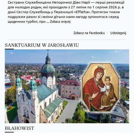
Сестрами Служебницями Непорочної Діви Марії — перші реколекції
для молодих родин, які проходили з 27 липня по 1 серпня 2026 р. в
домі Сестер Служебниць у Перемишлі «Effatha». Протягом тижня
подружжя разом зі своїми дітьми мали нагоду зупинитися серед
щоденних турбот, при
...
Zobacz więcej
Zobacz na Facebooku
·
Udostępnij
SANKTUARIUM W JAROSŁAWIU
Kościół Greckokatolicki
1 day ago
Преображення Господнє в Лодзі
BŁAHOWIST