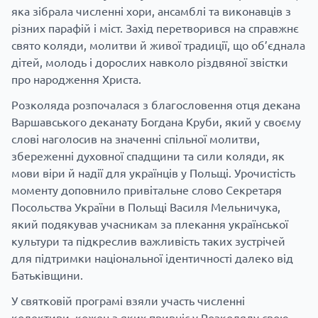
яка зібрала численні хори, ансамблі та виконавців з
різних парафій і міст. Захід перетворився на справжнє
свято коляди, молитви й живої традиції, що об’єднала
дітей, молодь і дорослих навколо різдвяної звістки
про народження Христа.
Розколяда розпочалася з благословення отця декана
Варшавського деканату Богдана Круби, який у своєму
слові наголосив на значенні спільної молитви,
збереженні духовної спадщини та сили коляди, як
мови віри й надії для українців у Польщі. Урочистість
моменту доповнило привітальне слово Секретаря
Посольства України в Польщі Василя Мельничука,
який подякував учасникам за плекання української
культури та підкреслив важливість таких зустрічей
для підтримки національної ідентичності далеко від
Батьківщини.
У святковій програмі взяли участь численні
колективи, кожен з яких привніс у Розколяду свою