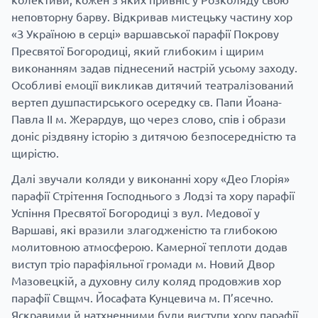
неповторну барву. Відкривав мистецьку частину хор
«З Україною в серці» варшавської парафії Покрову
Пресвятої Богородиці, який глибоким і щирим
виконанням задав піднесений настрій усьому заходу.
Особливі емоції викликав дитячий театралізований
вертеп душпастирського осередку св. Папи Йоана-
Павла ІІ м. Жерардув, що через слово, спів і образи
доніс різдвяну історію з дитячою безпосередністю та
щирістю.
Далі звучали коляди у виконанні хору «Део Глорія»
парафії Стрітення Господнього з Лодзі та хору парафії
Успіння Пресвятої Богородиці з вул. Медової у
Варшаві, які вразили злагодженістю та глибокою
молитовною атмосферою. Камерної теплоти додав
виступ тріо парафіяльної громади м. Новий Двор
Мазовецкій, а духовну силу коляд продовжив хор
парафії Свщмч. Йосафата Кунцевича м. П’ясечно.
Яскравими й натхненними були виступи хору парафії