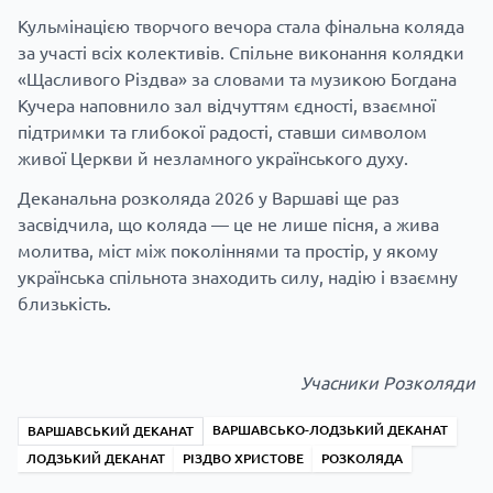
Кульмінацією творчого вечора стала фінальна коляда
за участі всіх колективів. Спільне виконання колядки
«Щасливого Різдва» за словами та музикою Богдана
Кучера наповнило зал відчуттям єдності, взаємної
підтримки та глибокої радості, ставши символом
живої Церкви й незламного українського духу.
Деканальна розколяда 2026 у Варшаві ще раз
засвідчила, що коляда — це не лише пісня, а жива
молитва, міст між поколіннями та простір, у якому
українська спільнота знаходить силу, надію і взаємну
близькість.
Учасники Розколяди
ВАРШАВСЬКО-ЛОДЗЬКИЙ ДЕКАНАТ
ВАРШАВСЬКИЙ ДЕКАНАТ
ЛОДЗЬКИЙ ДЕКАНАТ
РІЗДВО ХРИСТОВЕ
РОЗКОЛЯДА