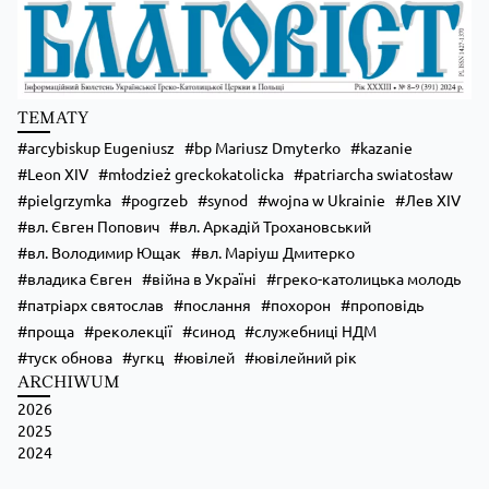
Zobacz na Facebooku
·
Udostępnij
TEMATY
arcybiskup Eugeniusz
bp Mariusz Dmyterko
kazanie
Leon XIV
młodzież greckokatolicka
patriarcha swiatosław
pielgrzymka
pogrzeb
synod
wojna w Ukrainie
Лев XIV
вл. Євген Попович
вл. Аркадій Трохановський
вл. Володимир Ющак
вл. Маріуш Дмитерко
владика Євген
війна в Україні
греко-католицька молодь
патріарх святослав
послання
похорон
проповідь
проща
реколекції
синод
служебниці НДМ
туск обнова
угкц
ювілей
ювілейний рік
ARCHIWUM
2026
2025
2024