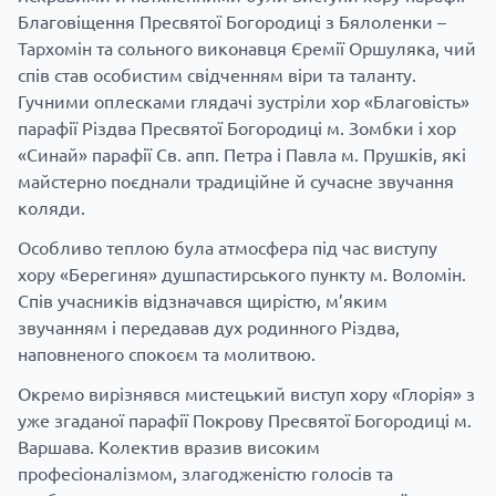
Благовіщення Пресвятої Богородиці з Бялоленки –
Тархомін та сольного виконавця Єремії Оршуляка, чий
спів став особистим свідченням віри та таланту.
Гучними оплесками глядачі зустріли хор «Благовість»
парафії Різдва Пресвятої Богородиці м. Зомбки і хор
«Синай» парафії Св. апп. Петра і Павла м. Прушків, які
майстерно поєднали традиційне й сучасне звучання
коляди.
Особливо теплою була атмосфера під час виступу
хору «Берегиня» душпастирського пункту м. Воломін.
Спів учасників відзначався щирістю, м’яким
звучанням і передавав дух родинного Різдва,
наповненого спокоєм та молитвою.
Окремо вирізнявся мистецький виступ хору «Глорія» з
уже згаданої парафії Покрову Пресвятої Богородиці м.
Варшава. Колектив вразив високим
професіоналізмом, злагодженістю голосів та