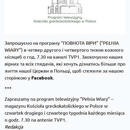
Запрошуємо на програму “ПОВНОТА ВІРИ” (“PEŁNIA
WIARY”) в четвер другого і четвертого тижня кожного
місяцяб о год. 7.30 на каналі TVP1. Заохочуємо наших
вірних та всіх глядачів, які хочуть дізнатись більше про
життя нашої Церкви в Польщі, щоб стежили за нашою
сторінкою у
Facebook
.
***
Zapraszamy na program telewizyjny “Pełnia Wiary” –
magazynu Kościoła greckokatolickiego w Polsce w
czwartek drugiego i czwartego tygodnia każdego miesiąca
o godz. 7.30 na antenie TVP1​.
Redakcja