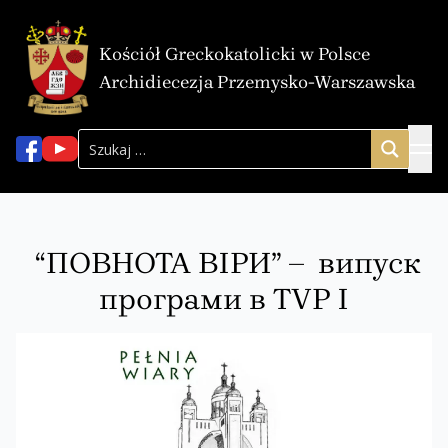
Kościół Greckokatolicki w Polsce
Archidiecezja Przemysko-Warszawska
“ПОВНОТА ВІРИ” – випуск
програми в TVP І