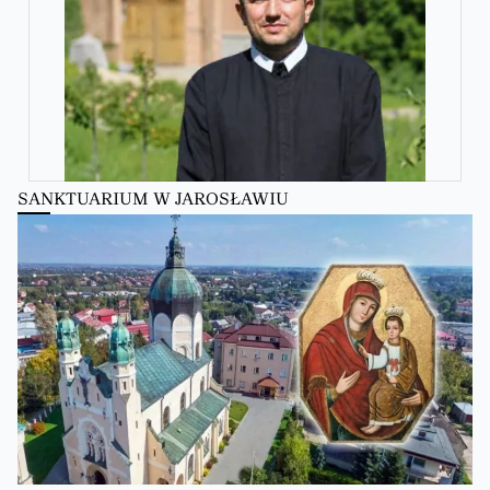
SANKTUARIUM W JAROSŁAWIU
Zobacz na Facebooku
·
Udostępnij
Kościół Greckokatolicki
Kościół Greckokatolicki
zmienił(a) swój status.
6 hours ago
Zobacz na Facebooku
·
Udostępnij
Kościół Greckokatolicki
2 days ago
Школи Християнського Аніматора (ШХА)