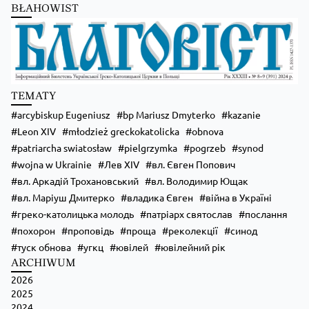
BŁAHOWIST
✨ Хочеш не просто проводити час, а зростати у вірі, відкривати свої
таланти та навчитися надихати інших?
Запрошуємо тебе до Школи Християнського Аніматора (ШХА) —
місця, де формується нове покоління християнських лідерів.
💙 На тебе чекає:
• живе спілкування та нові знайомства;
TEMATY
• формація, яка допоможе зміцнити віру;
• практичні навички для організації зустрічей, т
...
Zobacz więcej
arcybiskup Eugeniusz
bp Mariusz Dmyterko
kazanie
Leon XIV
młodzież greckokatolicka
obnova
patriarcha swiatosław
pielgrzymka
pogrzeb
synod
wojna w Ukrainie
Лев XIV
вл. Євген Попович
вл. Аркадій Трохановський
вл. Володимир Ющак
вл. Маріуш Дмитерко
владика Євген
війна в Україні
греко-католицька молодь
патріарх святослав
послання
похорон
проповідь
проща
реколекції
синод
туск обнова
угкц
ювілей
ювілейний рік
ARCHIWUM
2026
Zobacz na Facebooku
·
Udostępnij
2025
2024