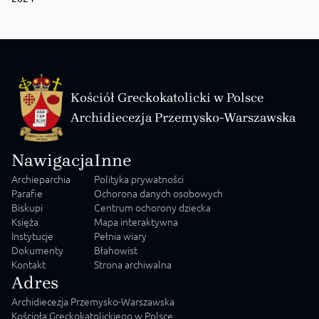
Kościół Greckokatolicki w Polsce
Archidiecezja Przemysko-Warszawska
Nawigacja
Inne
Archieparchia
Polityka prywatności
Parafie
Ochorona danych osobowych
Biskupi
Centrum ochorony dziecka
Księża
Mapa interaktywna
Instytucje
Pełnia wiary
Dokumenty
Błahowist
Kontakt
Strona archiwalna
Adres
Archidiecezja Przemysko-Warszawska
Kościoła Greckokatolickiego w Polsce