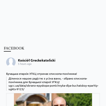
FACEBOOK
Kościół Greckokatolicki
5 hours ago
Бучацька єпархія УГКЦ отримає єпископа-помічника!
Ділимося нашою радістю з усіма вами, - обрано єпископа-
помічника для Бучацької єпархії УГКЦ!
ugcc.ua/data/obrano-epyskopa-pomichnyka-dlya-buchatskoy-eparhiy-
ugkts-9123/