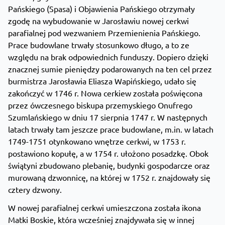
Pańskiego (Spasa) i Objawienia Pańskiego otrzymały
zgodę na wybudowanie w Jarosławiu nowej cerkwi
parafialnej pod wezwaniem Przemienienia Pańskiego.
Prace budowlane trwały stosunkowo długo, a to ze
względu na brak odpowiednich funduszy. Dopiero dzięki
znacznej sumie pieniędzy podarowanych na ten cel przez
burmistrza Jarosławia Eliasza Wapińskiego, udało się
zakończyć w 1746 r. Nowa cerkiew została poświęcona
przez ówczesnego biskupa przemyskiego Onufrego
Szumlańskiego w dniu 17 sierpnia 1747 r. W następnych
latach trwały tam jeszcze prace budowlane, m.in. w latach
1749-1751 otynkowano wnętrze cerkwi, w 1753 r.
postawiono kopułę, a w 1754 r. ułożono posadzkę. Obok
świątyni zbudowano plebanię, budynki gospodarcze oraz
murowaną dzwonnicę, na której w 1752 r. znajdowały się
cztery dzwony.
W nowej parafialnej cerkwi umieszczona została ikona
Matki Boskie, która wcześniej znajdywała się w innej