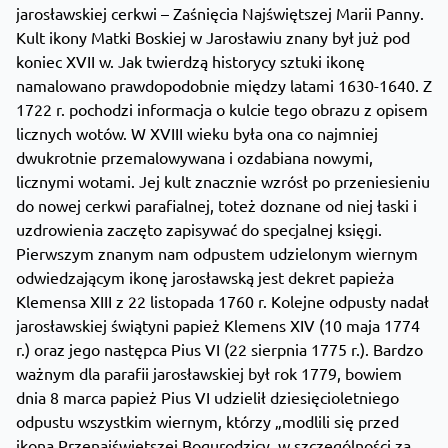
jarosławskiej cerkwi – Zaśnięcia Najświętszej Marii Panny.
Kult ikony Matki Boskiej w Jarosławiu znany był już pod
koniec XVII w. Jak twierdzą historycy sztuki ikonę
namalowano prawdopodobnie między latami 1630-1640. Z
1722 r. pochodzi informacja o kulcie tego obrazu z opisem
licznych wotów. W XVIII wieku była ona co najmniej
dwukrotnie przemalowywana i ozdabiana nowymi,
licznymi wotami. Jej kult znacznie wzrósł po przeniesieniu
do nowej cerkwi parafialnej, toteż doznane od niej łaski i
uzdrowienia zaczęto zapisywać do specjalnej księgi.
Pierwszym znanym nam odpustem udzielonym wiernym
odwiedzającym ikonę jarosławską jest dekret papieża
Klemensa XIII z 22 listopada 1760 r. Kolejne odpusty nadał
jarosławskiej świątyni papież Klemens XIV (10 maja 1774
r.) oraz jego następca Pius VI (22 sierpnia 1775 r.). Bardzo
ważnym dla parafii jarosławskiej był rok 1779, bowiem
dnia 8 marca papież Pius VI udzielił dziesięcioletniego
odpustu wszystkim wiernym, którzy „modlili się przed
ikoną Przenajświętszej Bogurodzicy, w szczególności za