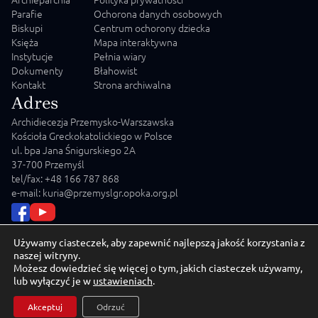
Parafie
Ochorona danych osobowych
Biskupi
Centrum ochorony dziecka
Księża
Mapa interaktywna
Instytucje
Pełnia wiary
Dokumenty
Błahowist
Kontakt
Strona archiwalna
Adres
Archidiecezja Przemysko-Warszawska
Kościoła Greckokatolickiego w Polsce
ul. bpa Jana Śnigurskiego 2A
37-700 Przemyśl
tel/fax: +48 166 787 868
e-mail: kuria@przemyslgr.opoka.org.pl
Używamy ciasteczek, aby zapewnić najlepszą jakość korzystania z
naszej witryny.
Możesz dowiedzieć się więcej o tym, jakich ciasteczek używamy,
© 2026 Archidiecezja Przemysko-Warszawska Kościoła
lub wyłączyć je w
ustawieniach
.
Greckokatolickiego w Polsce
Akceptuj
Odrzuć
Crafted by
MD