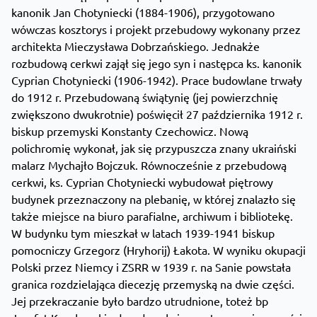
kanonik Jan Chotyniecki (1884-1906), przygotowano
wówczas kosztorys i projekt przebudowy wykonany przez
architekta Mieczysława Dobrzańskiego. Jednakże
rozbudową cerkwi zajął się jego syn i następca ks. kanonik
Cyprian Chotyniecki (1906-1942). Prace budowlane trwały
do 1912 r. Przebudowaną świątynię (jej powierzchnię
zwiększono dwukrotnie) poświęcił 27 października 1912 r.
biskup przemyski Konstanty Czechowicz. Nową
polichromię wykonał, jak się przypuszcza znany ukraiński
malarz Mychajło Bojczuk. Równocześnie z przebudową
cerkwi, ks. Cyprian Chotyniecki wybudował piętrowy
budynek przeznaczony na plebanię, w której znalazło się
także miejsce na biuro parafialne, archiwum i bibliotekę.
W budynku tym mieszkał w latach 1939-1941 biskup
pomocniczy Grzegorz (Hryhorij) Łakota. W wyniku okupacji
Polski przez Niemcy i ZSRR w 1939 r. na Sanie powstała
granica rozdzielająca diecezję przemyską na dwie części.
Jej przekraczanie było bardzo utrudnione, toteż bp