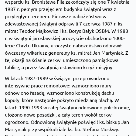
wsparciu ks. Bronisława Fila zakończyły się one 7 kwietnia
1987 r. pełnym przejęciem budynku świątyni wraz z
przyległym terenem. Pierwsze nabożeństwo w
zdewastowanej świątyni odprawili 7 czerwca 1987 r. ks.
mitrat Teodor Majkowicz i ks. Borys Bałyk OSBM. W 1988
r. w świątyni jarosławskiej uroczyście obchodzono 1000-
lecie Chrztu Ukrainy, uroczyste nabożeństwo odprawił
ówczesny wikariusz generalny ks. mitrat Jan Martyniak. Z
tej okazji na ścianie cerkwi umieszczono pamiątkowa
tablicę, a przez świątynią ustawiono krzyż misyjny.
W latach 1987-1989 w świątyni przeprowadzono
intensywne prace remontowe: wzmocniono mury,
odnowiono fasadę, wzmocniono konstrukcję dachu i
kopuły, które następnie pokryto miedzianą blachą. W
latach 1990-1993 w całej świątyni odnowiono polichromię,
ułożono nowe posadzki, a cały teren wokół cerkwi
ogrodzono. Odnowioną świątynie poświęcił ks. biskup Jan
Martyniak przy współudziale ks. bp. Stefana Moskwy.