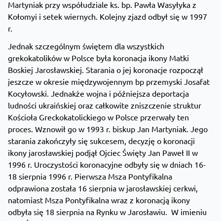
Martyniak przy współudziale ks. bp. Pawła Wasyłyka z
Kołomyi i setek wiernych. Kolejny zjazd odbył się w 1997
r.
Jednak szczególnym świętem dla wszystkich
grekokatolików w Polsce była koronacja ikony Matki
Boskiej Jarosławskiej. Starania o jej koronacje rozpoczął
jeszcze w okresie międzywojennym bp przemyski Josafat
Kocyłowski. Jednakże wojna i późniejsza deportacja
ludności ukraińskiej oraz całkowite zniszczenie struktur
Kościoła Greckokatolickiego w Polsce przerwały ten
proces. Wznowił go w 1993 r. biskup Jan Martyniak. Jego
starania zakończyły się sukcesem, decyzję o koronacji
ikony jarosławskiej podjął Ojciec Święty Jan Paweł II w
1996 r. Uroczystości koronacyjne odbyły się w dniach 16-
18 sierpnia 1996 r. Pierwsza Msza Pontyfikalna
odprawiona została 16 sierpnia w jarosławskiej cerkwi,
natomiast Msza Pontyfikalna wraz z koronacją ikony
odbyła się 18 sierpnia na Rynku w Jarosławiu. W imieniu