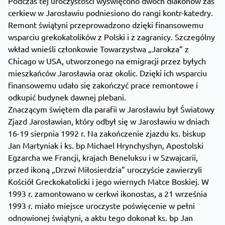
Podczas tej uroczystości wyświęcono dwóch diakonów zaś
cerkiew w Jarosławiu podniesiono do rangi kontr-katedry.
Remont świątyni przeprowadzono dzięki finansowemu
wsparciu grekokatolików z Polski i z zagranicy. Szczególny
wkład wnieśli członkowie Towarzystwa „Jarokza” z
Chicago w USA, utworzonego na emigracji przez byłych
mieszkańców Jarosławia oraz okolic. Dzięki ich wsparciu
finansowemu udało się zakończyć prace remontowe i
odkupić budynek dawnej plebani.
Znaczącym świętem dla parafii w Jarosławiu był Światowy
Zjazd Jarosławian, który odbył się w Jarosławiu w dniach
16-19 sierpnia 1992 r. Na zakończenie zjazdu ks. biskup
Jan Martyniak i ks. bp Michael Hrynchyshyn, Apostolski
Egzarcha we Francji, krajach Beneluksu i w Szwajcarii,
przed ikoną „Drzwi Miłosierdzia” uroczyście zawierzyli
Kościół Greckokatolicki i jego wiernych Matce Boskiej. W
1993 r. zamontowano w cerkwi ikonostas, a 21 września
1993 r. miało miejsce uroczyste poświęcenie w pełni
odnowionej świątyni, a aktu tego dokonał ks. bp Jan