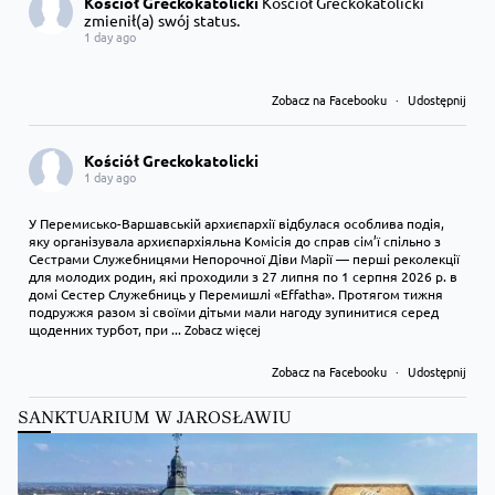
Kościół Greckokatolicki
Kościół Greckokatolicki
zmienił(a) swój status.
1 day ago
Zobacz na Facebooku
·
Udostępnij
Kościół Greckokatolicki
1 day ago
У Перемисько-Варшавській архиєпархії відбулася особлива подія,
яку організувала архиєпархіяльна Комісія до справ сім’ї спільно з
Сестрами Служебницями Непорочної Діви Марії — перші реколекції
для молодих родин, які проходили з 27 липня по 1 серпня 2026 р. в
домі Сестер Служебниць у Перемишлі «Effatha». Протягом тижня
подружжя разом зі своїми дітьми мали нагоду зупинитися серед
щоденних турбот, при
...
Zobacz więcej
Zobacz na Facebooku
·
Udostępnij
SANKTUARIUM W JAROSŁAWIU
Kościół Greckokatolicki
1 day ago