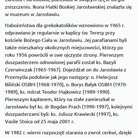
zniszczeniu. Ikona Matki Boskiej Jarosławskiej znalazła się
w muzeum w Jarosławiu.
Nabożeństwa dla grekokatolików wznowiono w 1965 r.
odprawiano je regularnie w kaplicy św. Teresy przy
kościele Bożego Ciała w Jarosławiu. Jej parafianami byli
także mieszkańcy okolicznych miejscowości, którzy po
roku 1956 powrócili w swe ojczyste strony. Pierwszym
duszpasterzem odnowionej parafii został ks. Bazyli
Czerwinczak (1965-1967). Dojeżdżał on do Jarosławia z
Przemyśla podobnie jak jego następcy: o. Melecjusz
Biliński OSBM (1968-1970), o. Borys Bałyk OSBM (1970-
1989), ks. mitrat Teodor Majkowicz (1989-1990).
Pierwszym kapłanem, który na stałe zamieszkał w
Jarosławiu był ks. dr Bogdan Prach (1990-1997), kolejnymi
duszpasterzami byli: ks. Juliusz Krawiecki (1997), ks.
Vasile Stoica od 25 maja 2001 r.
W 1982 r. wierni rozpoczęli starania o zwrot cerkwi, dzięki