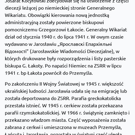
Josafat Kocyłowski zdecydował się na utworzenie z części
diecezji leżącej po niemieckiej stronie Generalnego
Wikariatu. Obowiązki kierowania nową jednostką
administracyjną zostały powierzone biskupowi
pomocniczemu Grzegorzowi Łakocie. Generalny Wikariat
dział od stycznia 1940 r. do lipca 1941 r. W owym czasie
wydawano w Jarosławiu „Ярославскі Епархіяльні
Відомості” (Jarosławskie Wiadomości Diecezjalne), w
których drukowane były rozporządzenia i listy pasterskie
biskupa G. Łakoty. Po napaści Niemiec na ZSRR w lipcu
1941 r. bp Łakota powrócił do Przemyśla.
Po zakończeniu II Wojny Światowej w 1945 r. większość
ukraińskiej ludności Jarosławia udała się na emigrację lub
została deportowana do ZSRR. Parafia greckokatolicka
przestała istnieć. W 1945 r. cerkiew została przekazana
parafii rzymskokatolickiej. W 1966 r. świątynię zamknięto i
przekazano władzom miasta. Część wyposażenia została
zabrana z cerkwi i umieszczona w muzeach Przemyśla,
Łańcuta i Jarosławia, pozostała w świątyni część uległa