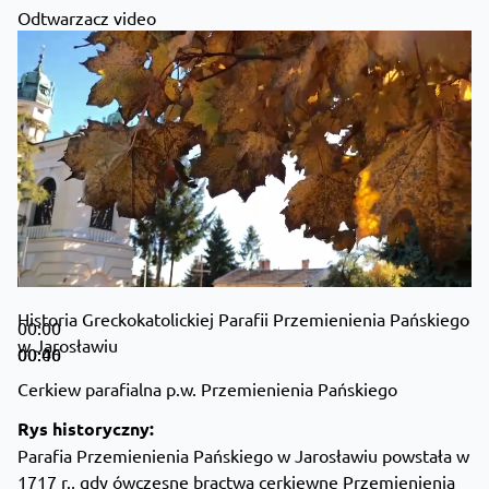
Odtwarzacz video
Historia Greckokatolickiej Parafii Przemienienia Pańskiego
00:00
w Jarosławiu
00:00
00:46
Cerkiew parafialna p.w. Przemienienia Pańskiego
Rys historyczny:
Parafia Przemienienia Pańskiego w Jarosławiu powstała w
1717 r., gdy ówczesne bractwa cerkiewne Przemienienia