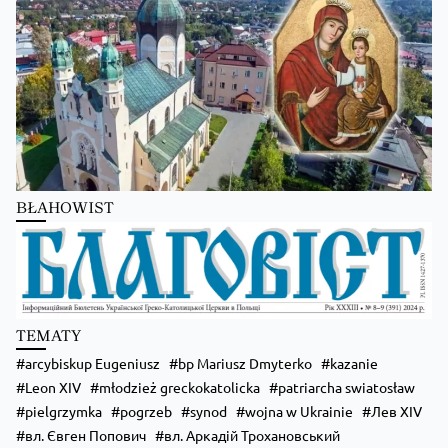
Преображення Господнє в Лодзі
BŁAHOWIST
Zobacz na Facebooku
·
Udostępnij
TEMATY
arcybiskup Eugeniusz
bp Mariusz Dmyterko
kazanie
Leon XIV
młodzież greckokatolicka
patriarcha swiatosław
pielgrzymka
pogrzeb
synod
wojna w Ukrainie
Лев XIV
вл. Євген Попович
вл. Аркадій Трохановський