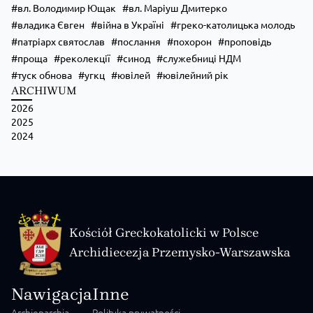
вл. Володимир Ющак
вл. Маріуш Дмитерко
владика Євген
війна в Україні
греко-католицька молодь
патріарх святослав
послання
похорон
проповідь
проща
реколекції
синод
служебниці НДМ
туск обнова
угкц
ювілей
ювілейний рік
ARCHIWUM
2026
2025
2024
Kościół Greckokatolicki w Polsce
Archidiecezja Przemysko-Warszawska
Nawigacja
Inne
Archieparchia
Polityka prywatności