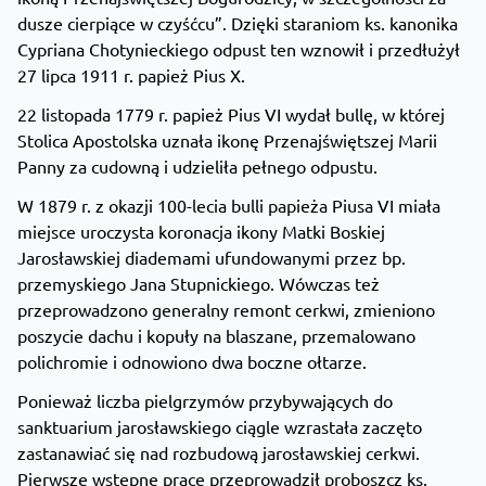
dusze cierpiące w czyśćcu”. Dzięki staraniom ks. kanonika
Cypriana Chotynieckiego odpust ten wznowił i przedłużył
27 lipca 1911 r. papież Pius X.
22 listopada 1779 r. papież Pius VI wydał bullę, w której
Stolica Apostolska uznała ikonę Przenajświętszej Marii
Panny za cudowną i udzieliła pełnego odpustu.
W 1879 r. z okazji 100-lecia bulli papieża Piusa VI miała
miejsce uroczysta koronacja ikony Matki Boskiej
Jarosławskiej diademami ufundowanymi przez bp.
przemyskiego Jana Stupnickiego. Wówczas też
przeprowadzono generalny remont cerkwi, zmieniono
poszycie dachu i kopuły na blaszane, przemalowano
polichromie i odnowiono dwa boczne ołtarze.
Ponieważ liczba pielgrzymów przybywających do
sanktuarium jarosławskiego ciągle wzrastała zaczęto
zastanawiać się nad rozbudową jarosławskiej cerkwi.
Pierwsze wstępne prace przeprowadził proboszcz ks.