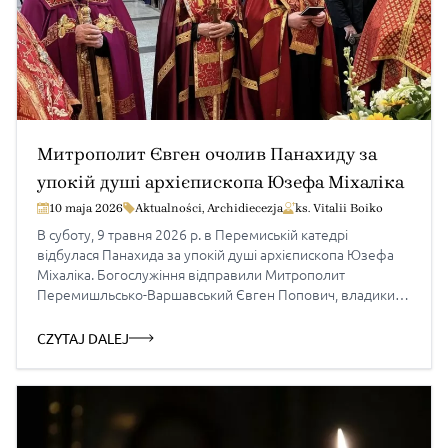
Митрополит Євген очолив Панахиду за
упокій душі архієпископа Юзефа Міхаліка
10 maja 2026
Aktualności
,
Archidiecezja
ks. Vitalii Boiko
В суботу, 9 травня 2026 р. в Перемиській катедрі
відбулася Панахида за упокій душі архієпископа Юзефа
Міхаліка. Богослужіння відправили Митрополит
Перемишльсько-Варшавський Євген Попович, владики-
емерити архієпископ Іван Мартиняк та єпископ Петро
Крик разом із духовенством Архиєпархії. Греко-
CZYTAJ DALEJ
католицькі співбрати молитвою, благодаренням і доброю
пам’яттю провели в дорогу у вічність архипастиря, який
десятиліттями служив Церкві та своєму народу […]