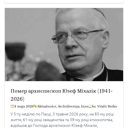
відбудеться в понеділок, після кремації тіла, в родинному
колі. […]
Помер архиєпископ Юзеф Міхалік (1941-
2026)
4 maja 2026
Aktualności
,
Archidiecezja
,
Inne
ks. Vitalii Boiko
У 5-ту неділю по Пасці, 3 травня 2026 року, на 85-му році
життя, 61-му році священства та 39-му році єпископства,
відійшов до Господа архієпископ Юзеф Міхалік,