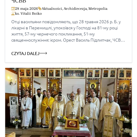
ЧСВВ
28 maja 2026
Aktualności
,
Archidiecezja
,
Metropolia
ks. Vitalii Boiko
Отці васильяни повідомляють, що 28 травня 2026 р. Б. у
лікарні в Перемишлі, упокоївся у Господі на 81-му році
життя, 57-му чернечого покликання, 51-му
священнослужіння: ієром. Орест Василь Підлипчак, ЧСВВ
(20.02.1946 – 28.05.2026), чернець Провінції Покрова
Пресвятої Богородиці в Польщі. Вічна йому пам’ять!
CZYTAJ DALEJ
РОЗКЛАД ПОХОРОННИХ БОГОСЛУЖІНЬ БЛ. П. ІЄРОМ.
ОРЕСТА ПІДЛИПЧАКА ЧСВВ ПОНЕДІЛОК (1 червня) […]