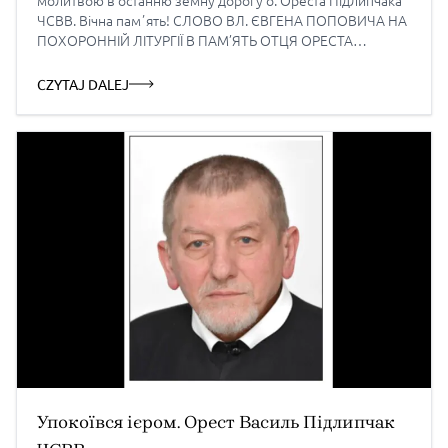
молитвою в останню земну дорогу о. Ореста Підлипчака
ЧСВВ. Вічна памʼять! СЛОВО ВЛ. ЄВГЕНА ПОПОВИЧА НА
ПОХОРОННІЙ ЛІТУРГІЇ В ПАМ’ЯТЬ ОТЦЯ ОРЕСТА
ПІДЛИПЧАКА ЧСВВ «Це воля Пославшого мене, щоб
кожний, хто бачить Сина і вірує в Нього, мав життя вічне, і
CZYTAJ DALEJ
Я воскрешу його в останній […]
Упокоївся ієром. Орест Василь Підлипчак