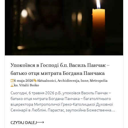
Упокоївся в Господі б.п. Василь Панчак –
батько отця митрата Богдана Панчака
6 maja 2026
Aktualności
,
Archidiecezja
,
Inne
,
Metropolia
ks. Vitalii Boiko
Сьогодні, 6 травня 2026 р.Б. упокоївся Василь Панчак –
батько отця митрата Богдана Панчака – багатолітнього
віцеректора Митрополичої Греко-Католицької Духовної
Семінарії в Любліні. Парастас, заупокійна Божественна
Літургія та Останнє цілуванням відбудуться в суботу 9
травня о 11.00 в парафіяльному греко-католицькому
CZYTAJ DALEJ
храмі в Слупську. Продовження Чину похорону