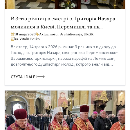
В 3-тю річницю сметрі о. Григорія Назара
молилися в Києві, Перемишлі та на
Лемківщині
16 maja 2026
Aktualności
,
Archidiecezja
,
UKGK
ks. Vitalii Boiko
В четвер, 14 травня 2026 р. минає 3 річниця з відходу до
Господа о. Григорія Назара, священника Перемишльсько-
Варшавської архиєпархії, пароха парафій на Лемківщин,
довголітнього душпастиря молоді, котрого знали від
Києва до Риму. У середу, 13 травня, в рамках навчально-
формаційної зустрічі голів єпархіяльних молодіжних
CZYTAJ DALEJ
комісій, яка в ці дні проходила в Києві при Патріаршому
Соборі Воскресіння […]