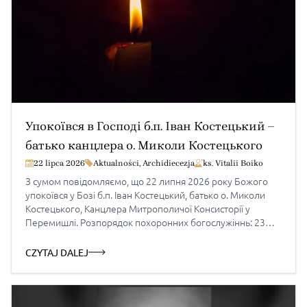
Упокоївся в Господі б.п. Іван Костецький –
батько канцлера о. Миколи Костецького
22 lipca 2026
Aktualności
,
Archidiecezja
ks. Vitalii Boiko
З сумом повідомляємо, що 22 липня 2026 року Божого
упокоївся у Бозі б.п. Іван Костецький, батько о. Миколи
Костецького, Канцлера Митрополичої Консисторії у
Перемишлі. Розпорядок похоронних богослужіннь: 23
липня (четвер) год. 19.00 – Парастас у храмі св. Пророка
Іллі у Трускавці по вул. В. Стуса 24 липня (п’ятниця) год.
CZYTAJ DALEJ
10.00 Панахида у храмі св. Пророка […]