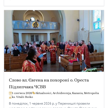
молитовну пам’ять за б.п. Луцію Людмилу. Нехай Господь
Бог скріпить родину […]
Слово вл. Євгена на похороні о. Ореста
Підлипчака ЧСВВ
1 czerwca 2026
Aktualności
,
Archidiecezja
,
Kazania
,
Metropolia
ks. Vitalii Boiko
В понеділок, 1 червня 2026 р. у Перемишлі провели