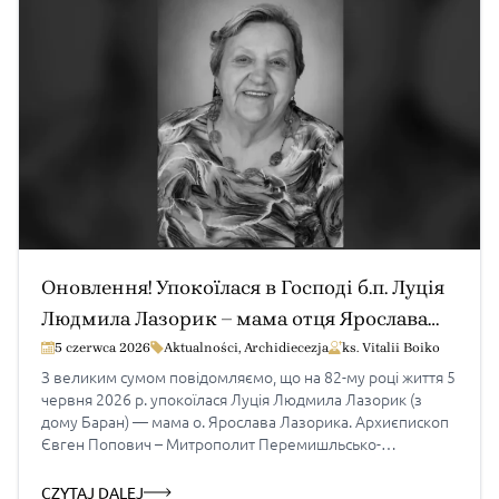
Оновлення! Упокоїлася в Господі б.п. Луція
Людмила Лазорик – мама отця Ярослава
Лазорика
5 czerwca 2026
Aktualności
,
Archidiecezja
ks. Vitalii Boiko
З великим сумом повідомляємо, що на 82-му році життя 5
червня 2026 р. упокоїлася Луція Людмила Лазорик (з
дому Баран) — мама о. Ярослава Лазорика. Архиєпископ
Євген Попович – Митрополит Перемишльсько-
Варшавський, духовенство та вірні висловлюють слова
співчуття отцю Ярославу і рідним та запевняють про
CZYTAJ DALEJ