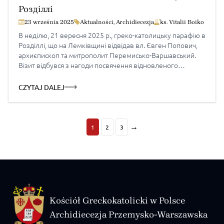
Розділлі
23 września 2025
Aktualności
,
Archidiecezja
ks. Vitalii Boiko
В неділю, 21 вересня 2025 р., греко-католицьку парафію в
Розділлі, що на Лемківщині відвідав вл. Євген Попович,
архиєпископ та митрополит Перемисько-Варшавський.
Візит відбувся з нагоди посвячення відновленого
іконостасу з початку ХХ ст. Після повітального слова
членами парафіяльної ради та чину посвячення іконостасу
CZYTAJ DALEJ
архиєпископ Євген очолив Архиєрейську Божественну
Літургію, якому співслужили о. Григорій Пацан – місцевий
[…]
→
1
2
3
Kościół Greckokatolicki w Polsce
Archidiecezja Przemysko-Warszawska