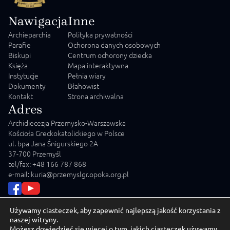
Nawigacja
Inne
Archieparchia
Polityka prywatności
Parafie
Ochorona danych osobowych
Biskupi
Centrum ochorony dziecka
Księża
Mapa interaktywna
Instytucje
Pełnia wiary
Dokumenty
Błahowist
Kontakt
Strona archiwalna
Adres
Archidiecezja Przemysko-Warszawska
Kościoła Greckokatolickiego w Polsce
ul. bpa Jana Śnigurskiego 2A
37-700 Przemyśl
tel/fax: +48 166 787 868
e-mail: kuria@przemyslgr.opoka.org.pl
Używamy ciasteczek, aby zapewnić najlepszą jakość korzystania z
naszej witryny.
Możesz dowiedzieć się więcej o tym, jakich ciasteczek używamy,