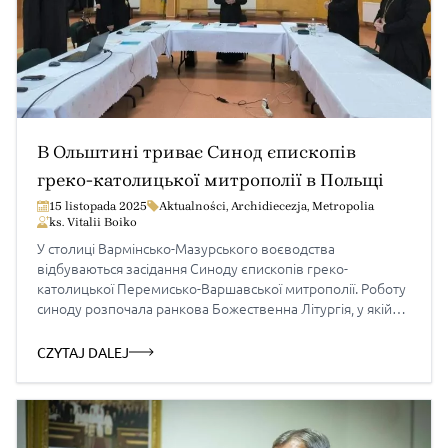
В Ольштині триває Синод єпископів
греко-католицької митрополії в Польщі
15 listopada 2025
Aktualności
,
Archidiecezja
,
Metropolia
ks. Vitalii Boiko
У столиці Вармінсько-Мазурського воєводства
відбуваються засідання Синоду єпископів греко-
католицької Перемисько-Варшавської митрополії. Роботу
синоду розпочала ранкова Божественна Літургія, у якій
взяли участь усі єпископи Греко-католицької Церкви в
Польщі. Головує на зустрічі митрополит Євген Попович.
CZYTAJ DALEJ
Важливо, що цей синод вперше проходить в
новоствореній Ольштинсько-Гданській єпархії, яка
цьогоріч відзначає п’яту річницю свого заснування. Для
місцевої громади це подія […]