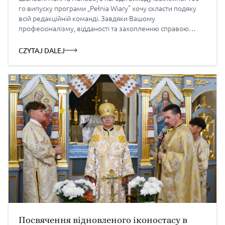
го випуску програми „Pełnia Wiary” хочу скласти подяку
всій редакційній команді. Завдяки Вашому
професіоналізму, відданості та захопленню справою
„Pełnia Wiary” стала не лише цінною телевізійною
програмою, але також місцем зустрічі з Греко-
CZYTAJ DALEJ
католицькою Церквою, простором глибоких духовних
роздумів, діалогу та свідоцтва віри. Ваша праця становить
важливий внесок у […]
Посвячення відновленого іконостасу в