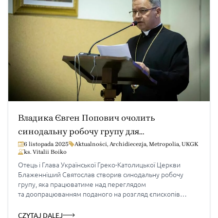
Владика Євген Попович очолить
синодальну робочу групу для
доопрацювання проєкту Кодексу канонів
6 listopada 2025
Aktualności
,
Archidiecezja
,
Metropolia
,
UKGK
ks. Vitalii Boiko
УГКЦ
Отець і Глава Української Греко-Католицької Церкви
Блаженніший Святослав створив синодальну робочу
групу, яка працюватиме над переглядом
та доопрацюванням поданого на розгляд єпископів
проєкту Кодексу канонів УГКЦ. Робочу групу очолив
владика Євген Попович, голова Канонічного відділу
CZYTAJ DALEJ