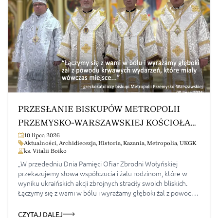
PRZESŁANIE BISKUPÓW METROPOLII
PRZEMYSKO-WARSZAWSKIEJ KOŚCIOŁA
GRECKOKATOLICKIEGO W POLSCE W
10 lipca 2026
Aktualności
,
Archidiecezja
,
Historia
,
Kazania
,
Metropolia
,
UKGK
PRZEDEDNIU DNIA PAMIĘCI OFIAR
ks. Vitalii Boiko
ZBRODNI WOŁYŃSKIEJ
„W przededniu Dnia Pamięci Ofiar Zbrodni Wołyńskiej
przekazujemy słowa współczucia i żalu rodzinom, które w
wyniku ukraińskich akcji zbrojnych straciły swoich bliskich.
Łączymy się z wami w bólu i wyrażamy głęboki żal z powodu
krwawych wydarzeń, które miały wówczas miejsce.
Uważamy, że każda zbrodnia powinna zostać potępiona.
CZYTAJ DALEJ