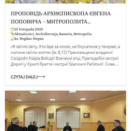
ПРОПОВІДЬ АРХИЄПИСКОПА ЄВГЕНА
ПОПОВИЧА – МИТРОПОЛИТА
ПЕРЕМИСЬКО-ВАРШАВСЬКОГО –
15 listopada 2025
Aktualności
,
Archidiecezja
,
Kazania
,
Metropolia
ЮВІЛЕЙ ОЛЬШТИНСЬКО – ГДАНСЬКОЇ
ks. Bogdan Stepan
ЄПАРХІЇ – ОЛЬШТИН – 15-11-2025
«Я світло світу. Хто йде за мною, не блукатиме у темряві, а
матиме світло життя» (Ів. 8,12) Преосвященні владики!
Czcigodni Księża Biskupi! Всечесні отці, Преподобні сестри!
Дорогі у Христі браття і сестри! Szanowni Państwo! Слава
Ісусу Христу! Введення в історю Після депортації
українського населення з корінних теренів
CZYTAJ DALEJ
перемишльської єпархії, вперше до Радянської України та
опісля […]