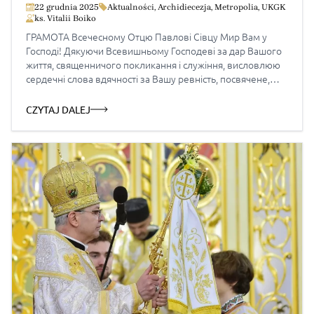
22 grudnia 2025
Aktualności
,
Archidiecezja
,
Metropolia
,
UKGK
ks. Vitalii Boiko
ГРАМОТА Всечесному Отцю Павлові Сівцу Мир Вам у
Господі! Дякуючи Всевишньому Господеві за дар Вашого
життя, священничого покликання і служіння, висловлюю
сердечні слова вдячності за Вашу ревність, посвячене,
трудолюбиве і багаторічне служіння на Господній ниві для
Божої слави і добра Української Греко-Католицької
CZYTAJ DALEJ
Церкви в Польщі. Складаю Вам, дорогий Отче, сердечні
вітання з нагоди 90-ліття від […]