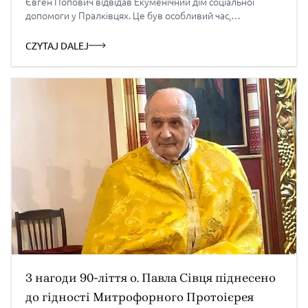
Євген Попович відвідав Екуменічний дім соціальної
допомоги у Пралківцях. Це був особливий час,
присвячений хворим, літнім та людям з інвалідністю —
день молитви, духовної близькості та підтримки тих, хто
CZYTAJ DALEJ
особливо потребує присутності іншої людини.
Особливого значення ця подія мала саме у М’ясопусну
неділю, […]
З нагоди 90-ліття о. Павла Сівця піднесено
до гідності Митрофорного Протоієрея