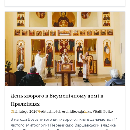
Potępione powinny być tak zbrodnie ukraińskie na Polakach,
[…]
День хворого в Екуменічному домі в
Пралківцях
11 lutego 2026
Aktualności
,
Archidiecezja
ks. Vitalii Boiko
З нагоди Всесвітнього дня хворого, який відзначається 11
лютого, Митрополит Перемисько-Варшавський владика