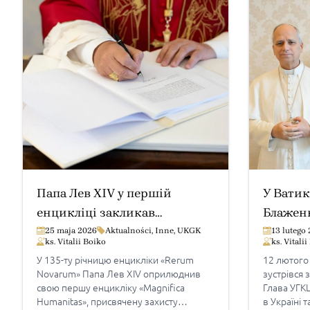
Папа Лев XIV у першій
У Ватик
енцикліці закликав
Блаженн
поставити штучний інтелект
Папою 
25 maja 2026
Aktualności
,
Inne
,
UKGK
13 lutego
ks. Vitalii Boiko
ks. Vitali
на служіння людині, а не
У 135-ту річницю енцикліки «Rerum
12 лютого
владі небагатьох
Novarum» Папа Лев XIV оприлюднив
зустрівся 
свою першу енцикліку «Magnifica
Глава УГКЦ
Humanitas», присвячену захисту
в Україні 