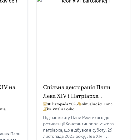
XIV на
Спільна декларація Папи
Лева XIV і Патріарха
Вартоломея І
30 listopada 2025
Aktualności
,
Inne
nia
,
ks. Vitalii Boiko
Під час візиту Папи Римського до
резиденції Константинопольського
,
патріарха, що відбувся в суботу, 29
лання Папи
листопада 2025 року, Лев XIV і
вітнього