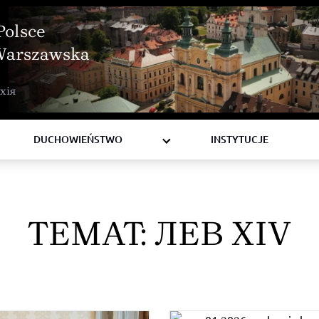
Polsce
Warszawska
BISKUPI
хія
KSIĘŻA
DIAKONI
DUCHOWIEŃSTWO
INSTYTUCJE
TEMAT:
ЛЕВ XIV