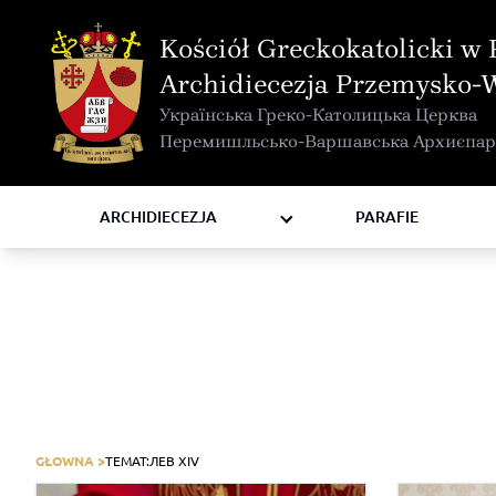
MAPA INTERAKTYWNA
Kościół Greckokatolicki w 
KURIA METROPOLITALNA
Archidiecezja Przemysko-
KAPITUŁA
Українська Греко-Католицька Церква
KOMISJE I WYDZIAŁY
Перемишльсько-Варшавська Архиєпар
RADY
ZAKONY I ZGROMADZENIA
ARCHIDIECEZJA
PARAFIE
GŁOWNA >
TEMAT:
ЛЕВ XIV