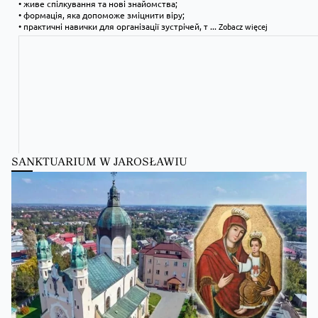
• живе спілкування та нові знайомства;
• формація, яка допоможе зміцнити віру;
• практичні навички для організації зустрічей, т
...
Zobacz więcej
SANKTUARIUM W JAROSŁAWIU
Kościół Greckokatolicki
1 day ago
Школи Християнського Аніматора (ШХА)
✨ Хочеш не просто проводити час, а зростати у вірі, відкривати свої тал
Запрошуємо тебе до Школи Християнського Аніматора (ШХА) — місця, де