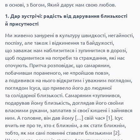
в основі, з Богом, Який дарує нам свою любов.
1. Дар зустрічі: радість від дарування близькості
й присутності
Ми живемо занурені в культуру швидкості, негайності,
поспіху, але також і відкинення та байдужості,
що заважає нам наблизитися і зупинитися в дорозі,
щоб подивитися на потреби та страждання, які нас
оточують. Притча розповідає, що самарянин,
побачивши пораненого, не «пройшов повз»,
а подивився на нього відкритим і уважним поглядом,
поглядом Ісуса, що привело його до людяної
та солідарної близькості. Самарянин «зупинився,
подарував йому близькість, доглядав його своїми
власними руками, заплатив зі своєї кишені і зайнявся
ним. А головне, він дав йому […] свій час»
[1]
. Ісус
вчить не про те, хто є ближнім, а як стати ближнім,
тобто, як ми самі повинні ставати близькими
[2]
.