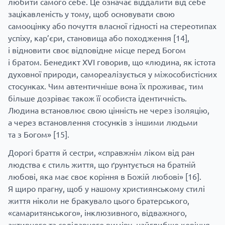
любити самого себе. Це означає віддалити від себе
зацікавленість у тому, щоб основувати свою
самооцінку або почуття власної гідності на стереотипах
успіху, кар’єри, становища або походження
[14]
,
і відновити своє відповідне місце перед Богом
і братом. Бенедикт XVI говорив, що «людина, як істота
духовної природи, самореалізується у міжособистісних
стосунках. Чим автентичніше вона їх проживає, тим
більше дозріває також її особиста ідентичність.
Людина встановлює свою цінність не через ізоляцію,
а через встановлення стосунків з іншими людьми
та з Богом»
[15]
.
Дорогі браття й сестри, «справжнім ліком від ран
людства є стиль життя, що ґрунтується на братній
любові, яка має своє коріння в Божій любові»
[16]
.
Я щиро прагну, щоб у нашому християнському стилі
життя ніколи не бракувало цього братерського,
«самаритянського», інклюзивного, відважного,
активного та солідарного виміру, найглибше коріння