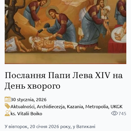
Послання Папи Лева XIV на
День хворого
30 stycznia, 2026
Aktualności
,
Archidiecezja
,
Kazania
,
Metropolia
,
UKGK
ks. Vitalii Boiko
745
У вівторок, 20 січня 2026 року, у Ватикані