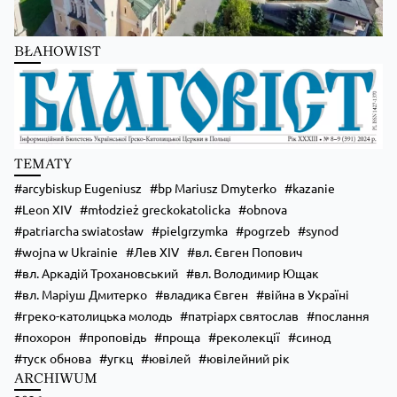
Більше на сайті...
BŁAHOWIST
Kościół Greckokatolicki
1 day ago
🌿 Запрошуємо на «Табір вихідного дня» — два дні, щоб побути ближче до 
TEMATY
📅 21–22 серпня
📍 с. Гломча (біля Сянока)
arcybiskup Eugeniusz
bp Mariusz Dmyterko
kazanie
Особливо чекаємо родини, але раді будемо кожному, незалежно від віку 
Leon XIV
młodzież greckokatolicka
obnova
На вас чекають:
🙏 Божественна Літургія;
patriarcha swiatosław
pielgrzymka
pogrzeb
synod
📖 духовна наука;
wojna w Ukrainie
Лев XIV
вл. Євген Попович
🔥 вечірня ватра;
🧭 велика пригодницька гра;
вл. Аркадій Трохановський
вл. Володимир Ющак
🧠 інтелектуальна гра;
вл. Маріуш Дмитерко
владика Євген
війна в Україні
🤝
...
Zobacz więcej
греко-католицька молодь
патріарх святослав
послання
похорон
проповідь
проща
реколекції
синод
туск обнова
угкц
ювілей
ювілейний рік
ARCHIWUM