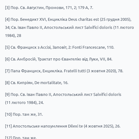
[3]
Пор. Св. Августин, Промови, 171, 2; 179 A, 7.
[4]
Пор. Бенедикт XVI, Енцикліка Deus charitas est (25 грудня 2005),
34; Св. Іван Павло II, Апостольський лист Salvifici doloris (11 лютого
1984), 28
[5]
Св. Франциск з Ассізі, Заповіт, 2: Fonti Francescane, 110.
[6]
Св. Амбросій, Трактат про Євангелію від Луки, VII, 84.
[7]
Папа Франциск, Енцикліка. Fratelli tutti (3 жовтня 2020), 78.
[8]
Св. Кипріян, De mortalitate, 16.
[9]
Пор. Св. Іван Павло II, Апостольський лист Salvifici doloris
(11 лютого 1984), 24.
[10]
Пор. там же, 31.
[11]
Апостольське напоумлення Dilexi te (4 жовтня 2025), 26.
[12]
Пор. там же.