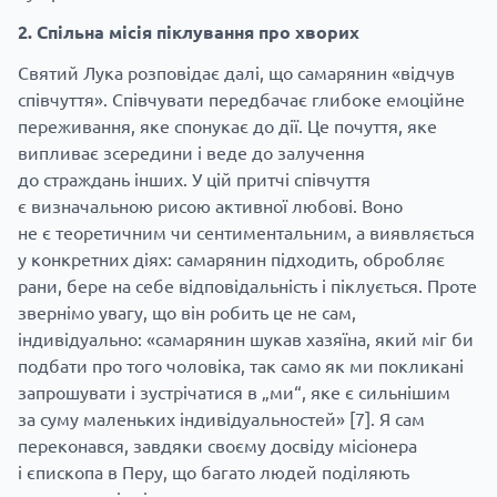
2. Спільна місія піклування про хворих
Святий Лука розповідає далі, що самарянин «відчув
співчуття». Співчувати передбачає глибоке емоційне
переживання, яке спонукає до дії. Це почуття, яке
випливає зсередини і веде до залучення
до страждань інших. У цій притчі співчуття
є визначальною рисою активної любові. Воно
не є теоретичним чи сентиментальним, а виявляється
у конкретних діях: самарянин підходить, обробляє
рани, бере на себе відповідальність і піклується. Проте
звернімо увагу, що він робить це не сам,
індивідуально: «самарянин шукав хазяїна, який міг би
подбати про того чоловіка, так само як ми покликані
запрошувати і зустрічатися в „ми“, яке є сильнішим
за суму маленьких індивідуальностей»
[7]
. Я сам
переконався, завдяки своєму досвіду місіонера
і єпископа в Перу, що багато людей поділяють