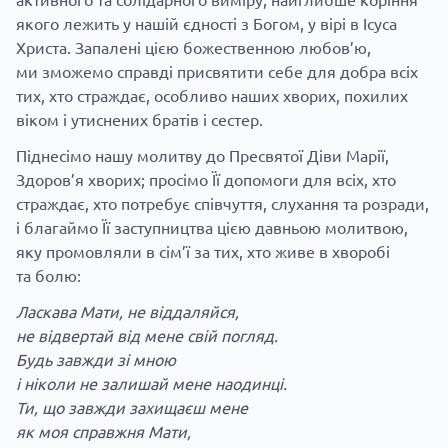
якого лежить у нашій єдності з Богом, у вірі в Ісуса
Христа. Запалені цією божественною любов’ю,
ми зможемо справді присвятити себе для добра всіх
тих, хто страждає, особливо наших хворих, похилих
віком і утиснених братів і сестер.
Піднесімо нашу молитву до Пресвятої Діви Марії,
Здоров’я хворих; просімо Її допомоги для всіх, хто
страждає, хто потребує співчуття, слухання та розради,
і благаймо Її заступництва цією давньою молитвою,
яку промовляли в сім’ї за тих, хто живе в хворобі
та болю:
Ласкава Мати, не віддаляйся,
не відвертай від мене свій погляд.
Будь завжди зі мною
і ніколи не залишай мене наодинці.
Ти, що завжди захищаєш мене
як моя справжня Мати,