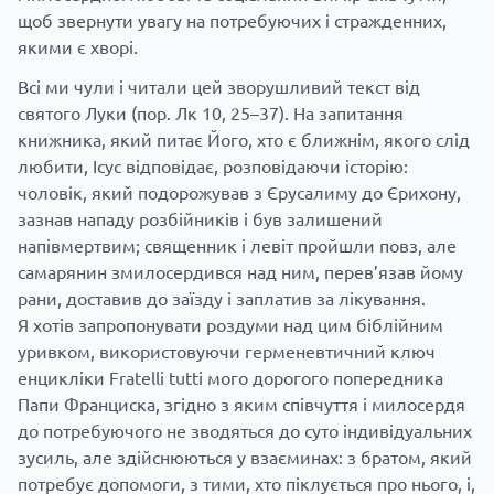
щоб звернути увагу на потребуючих і стражденних,
якими є хворі.
Всі ми чули і читали цей зворушливий текст від
святого Луки (пор. Лк 10, 25–37). На запитання
книжника, який питає Його, хто є ближнім, якого слід
любити, Ісус відповідає, розповідаючи історію:
чоловік, який подорожував з Єрусалиму до Єрихону,
зазнав нападу розбійників і був залишений
напівмертвим; священник і левіт пройшли повз, але
самарянин змилосердився над ним, перев’язав йому
рани, доставив до заїзду і заплатив за лікування.
Я хотів запропонувати роздуми над цим біблійним
уривком, використовуючи герменевтичний ключ
енцикліки Fratelli tutti мого дорогого попередника
Папи Франциска, згідно з яким співчуття і милосердя
до потребуючого не зводяться до суто індивідуальних
зусиль, але здійснюються у взаєминах: з братом, який
потребує допомоги, з тими, хто піклується про нього, і,