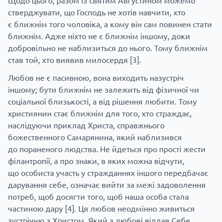
Щодо цього, разом із святим Августином можемо
стверджувати, що Господь не хотів навчити, хто
є ближнім того чоловіка, а кому він сам повинен стати
ближнім. Адже ніхто не є ближнім іншому, доки
добровільно не наблизиться до нього. Тому ближнім
став той, хто виявив милосердя
[3]
.
Любов не є пасивною, вона виходить назустріч
іншому; бути ближнім не залежить від фізичної чи
соціальної близькості, а від рішення любити. Тому
християнин стає ближнім для того, хто страждає,
наслідуючи приклад Христа, справжнього
божественного Самарянина, який наблизився
до пораненого людства. Не йдеться про прості жести
філантропії, а про знаки, в яких можна відчути,
що особиста участь у стражданнях іншого передбачає
дарування себе, означає вийти за межі задоволення
потреб, щоб досягти того, щоб наша особа стала
частиною дару
[4]
. Ця любов неодмінно живиться
зустріччю з Христом, Який з любові віддав Себе