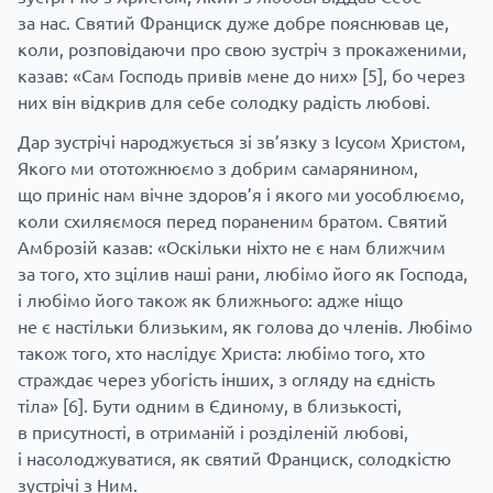
за нас. Святий Франциск дуже добре пояснював це,
коли, розповідаючи про свою зустріч з прокаженими,
казав: «Сам Господь привів мене до них»
[5]
, бо через
них він відкрив для себе солодку радість любові.
Дар зустрічі народжується зі зв’язку з Ісусом Христом,
Якого ми ототожнюємо з добрим самарянином,
що приніс нам вічне здоров’я і якого ми уособлюємо,
коли схиляємося перед пораненим братом. Святий
Амброзій казав: «Оскільки ніхто не є нам ближчим
за того, хто зцілив наші рани, любімо його як Господа,
і любімо його також як ближнього: адже ніщо
не є настільки близьким, як голова до членів. Любімо
також того, хто наслідує Христа: любімо того, хто
страждає через убогість інших, з огляду на єдність
тіла»
[6]
. Бути одним в Єдиному, в близькості,
в присутності, в отриманій і розділеній любові,
і насолоджуватися, як святий Франциск, солодкістю
зустрічі з Ним.