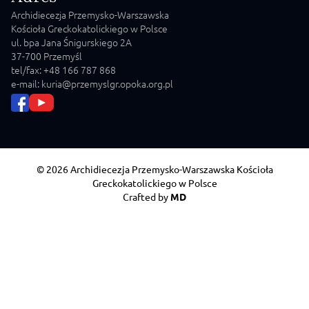
Archidiecezja Przemysko-Warszawska
Kościoła Greckokatolickiego w Polsce
ul. bpa Jana Śnigurskiego 2A
37-700 Przemyśl
tel/fax: +48 166 787 868
e-mail: kuria@przemyslgr.opoka.org.pl
© 2026 Archidiecezja Przemysko-Warszawska Kościoła
Greckokatolickiego w Polsce
Crafted by
MD