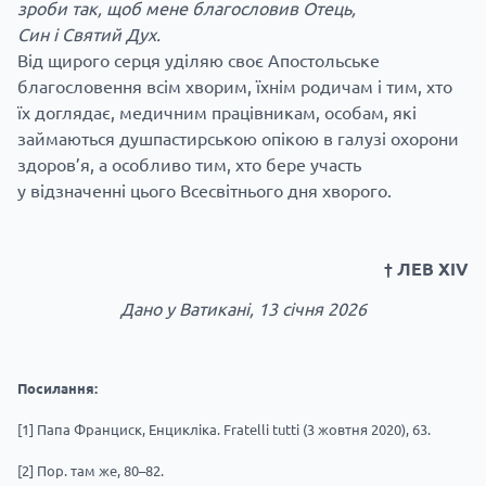
зроби так, щоб мене благословив Отець,
Син і Святий Дух.
Від щирого серця уділяю своє Апостольське
благословення всім хворим, їхнім родичам і тим, хто
їх доглядає, медичним працівникам, особам, які
займаються душпастирською опікою в галузі охорони
здоров’я, а особливо тим, хто бере участь
у відзначенні цього Всесвітнього дня хворого.
† ЛЕВ XIV
Дано у Ватикані, 13 січня 2026
Посилання:
[1]
Папа Франциск, Енцикліка. Fratelli tutti (3 жовтня 2020), 63.
[2]
Пор. там же, 80–82.