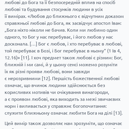
любові до Бога та її безпосередній вплив на спосіб
любові та будування стосунків людини в усіх
її вимірах. «Любов до ближнього є відчутним доказом
справжньої любові до Бога, як засвідчує апостол Іван:
„Бога ніхто ніколи не бачив. Коли ми любимо один
одного, то Бог у нас перебуває, і його любов у нас
досконала. […] Бог є любов, і хто перебуває в любові,
той перебуває в Бозі, і Бог перебуває в ньому“ (1 Ів 4,
12.16)»
[11]
. І хоч предмет також любові є різним: Бог,
ближній і ми самі, й у цьому сенсі можемо розуміти
їх як різні прояви любові, вони завжди
є нерозривними
[12]
. Першість божественної любові
означає, що вчинок людини здійснюється без
корисливих мотивів чи очікування винагороди,
а є проявом любові, яка виходить за межі звичаєвих
норм і виливається у справжнє богопочитання:
служити ближньому означає любити Бога на ділі
[13]
.
Цей вимір також дозволяє нам зрозуміти, що означає