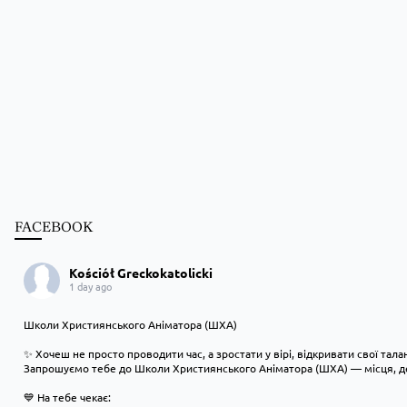
FACEBOOK
Kościół Greckokatolicki
1 day ago
Школи Християнського Аніматора (ШХА)
✨ Хочеш не просто проводити час, а зростати у вірі, відкривати свої тал
Запрошуємо тебе до Школи Християнського Аніматора (ШХА) — місця, де
💙 На тебе чекає: