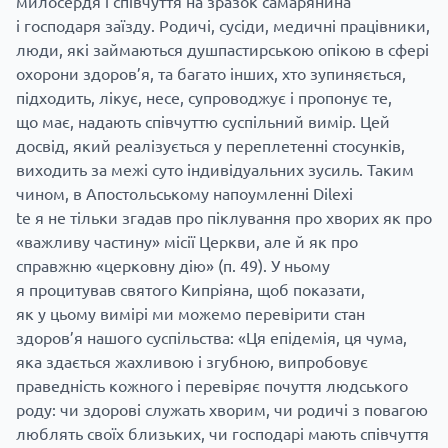
милосердя і співчуття на зразок самарянина
і господаря заїзду. Родичі, сусіди, медичні працівники,
люди, які займаються душпастирською опікою в сфері
охорони здоров’я, та багато інших, хто зупиняється,
підходить, лікує, несе, супроводжує і пропонує те,
що має, надають співчуттю суспільний вимір. Цей
досвід, який реалізується у переплетенні стосунків,
виходить за межі суто індивідуальних зусиль. Таким
чином, в Апостольському напоумленні Dilexi
te я не тільки згадав про піклування про хворих як про
«важливу частину» місії Церкви, але й як про
справжню «церковну дію» (п. 49). У ньому
я процитував святого Кипріяна, щоб показати,
як у цьому вимірі ми можемо перевірити стан
здоров’я нашого суспільства: «Ця епідемія, ця чума,
яка здається жахливою і згубною, випробовує
праведність кожного і перевіряє почуття людського
роду: чи здорові служать хворим, чи родичі з повагою
люблять своїх близьких, чи господарі мають співчуття