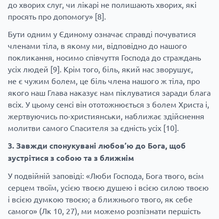
до хворих слуг, чи лікарі не полишають хворих, які
просять про допомогу»
[8]
.
Бути одним у Єдиному означає справді почуватися
членами тіла, в якому ми, відповідно до нашого
покликання, носимо співчуття Господа до страждань
усіх людей
[9]
. Крім того, біль, який нас зворушує,
не є чужим болем, це біль члена нашого ж тіла, про
якого наш Глава наказує нам піклуватися заради блага
всіх. У цьому сенсі він ототожнюється з болем Христа і,
жертвуючись по-християнськи, наближає здійснення
молитви самого Спасителя за єдність усіх
[10]
.
3. Завжди спонукувані любов’ю до Бога, щоб
зустрітися з собою та з ближнім
У подвійній заповіді: «Люби Господа, Бога твого, всім
серцем твоїм, усією твоєю душею і всією силою твоєю
і всією думкою твоєю; а ближнього твого, як себе
самого» (Лк 10, 27), ми можемо розпізнати першість