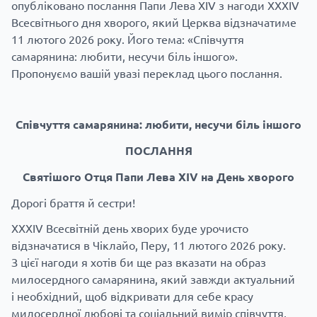
опубліковано послання Папи Лева XIV з нагоди XXXIV
Всесвітнього дня хворого, який Церква відзначатиме
11 лютого 2026 року. Його тема: «Співчуття
самарянина: любити, несучи біль іншого».
Пропонуємо вашій увазі переклад цього послання.
Співчуття самарянина: любити, несучи біль іншого
ПОСЛАННЯ
Святішого Отця Папи Лева XIV на День хворого
Дорогі браття й сестри!
XXXIV Всесвітній день хворих буде урочисто
відзначатися в Чіклайо, Перу, 11 лютого 2026 року.
З цієї нагоди я хотів би ще раз вказати на образ
милосердного самарянина, який завжди актуальний
і необхідний, щоб відкривати для себе красу
милосердної любові та соціальний вимір співчуття,