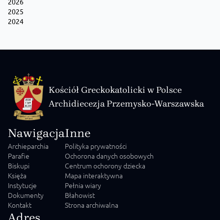
2026
2025
2024
Kościół Greckokatolicki w Polsce
Archidiecezja Przemysko-Warszawska
Nawigacja
Inne
Archieparchia
Polityka prywatności
Parafie
Ochorona danych osobowych
Biskupi
Centrum ochorony dziecka
Księża
Mapa interaktywna
Instytucje
Pełnia wiary
Dokumenty
Błahowist
Kontakt
Strona archiwalna
Adres