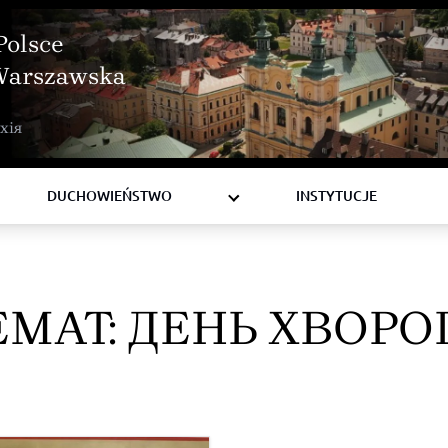
Polsce
Warszawska
BISKUPI
хія
KSIĘŻA
DIAKONI
DUCHOWIEŃSTWO
INSTYTUCJE
EMAT:
ДЕНЬ ХВОРО