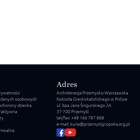
Adres
prywatności
Archidiecezja Przemysko-Warszawska
 danych osobowych
Kościoła Greckokatolickiego w Polsce
chorony dziecka
ul. bpa Jana Śnigurskiego 2A
raktywna
37-700 Przemyśl
ry
tel/fax: +48 166 787 868
e-mail: kuria@przemyslgr.opoka.org.pl
chiwalna