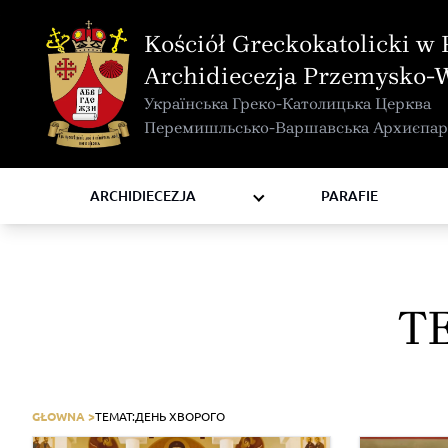
MAPA INTERAKTYWNA
Kościół Greckokatolicki w 
KURIA METROPOLITALNA
Archidiecezja Przemysko-
KAPITUŁA
Українська Греко-Католицька Церква
KOMISJE I WYDZIAŁY
Перемишльсько-Варшавська Архиєпар
RADY
ZAKONY I ZGROMADZENIA
ARCHIDIECEZJA
PARAFIE
T
GŁOWNA >
TEMAT:
ДЕНЬ ХВОРОГО