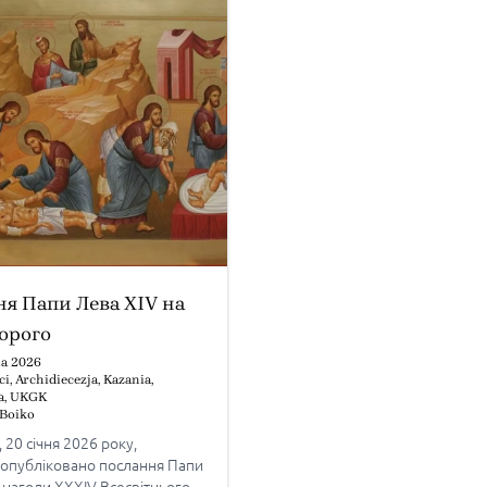
я Папи Лева XIV на
орого
ia 2026
ci
,
Archidiecezja
,
Kazania
,
a
,
UKGK
i Boiko
, 20 січня 2026 року,
і опубліковано послання Папи
 нагоди XXXIV Всесвітнього