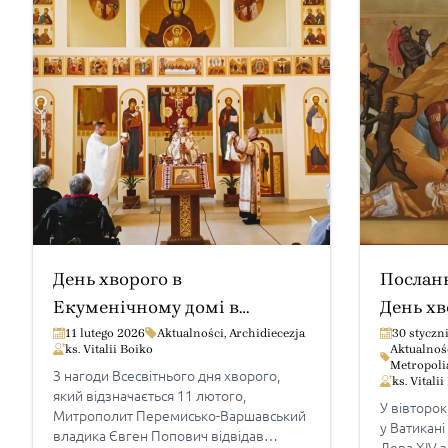
День хворого в
Посланн
Екуменічному домі в
День хв
Пралківцях
11 lutego 2026
Aktualności
,
Archidiecezja
30 styczn
ks. Vitalii Boiko
Aktualnoś
Metropoli
З нагоди Всесвітнього дня хворого,
ks. Vitali
який відзначається 11 лютого,
У вівторок
Митрополит Перемисько-Варшавський
у Ватикан
владика Євген Попович відвідав
Лева XIV з