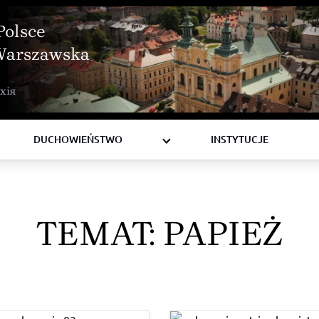
Polsce
Warszawska
BISKUPI
хія
KSIĘŻA
DIAKONI
DUCHOWIEŃSTWO
INSTYTUCJE
TEMAT:
PAPIEŻ