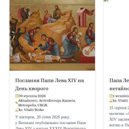
Послання Папи Лева XIV на
Папа Ле
День хворого
негайн
вогню в
30 stycznia 2026
1 wrześni
Aktualności
,
Archidiecezja
,
Kazania
,
ks. Vitali
солідар
Metropolia
,
UKGK
31 серпня 
ks. Vitalii Boiko
молитви «
У вівторок, 20 січня 2026 року,
XIV закли
у Ватикані опубліковано послання Папи
вогню в Ук
Лева XIV з нагоди XXXIV Всесвітнього