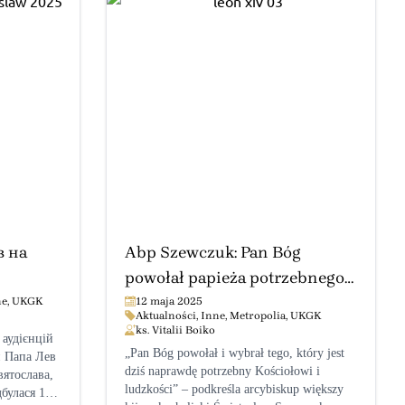
в на
Abp Szewczuk: Pan Bóg
powołał papieża potrzebnego
Kościołowi i ludzkości
ne
,
UKGK
12 maja 2025
Aktualności
,
Inne
,
Metropolia
,
UKGK
ks. Vitalii Boiko
 аудієнцій
„Pan Bóg powołał i wybrał tego, który jest
й Папа Лев
dziś naprawdę potrzebny Kościołowi i
ятослава,
ludzkości” – podkreśla arcybiskup większy
дбулася 15