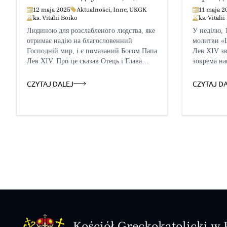
XIV буде для України Папою
українс
12 maja 2025
Aktualności
,
Inne
,
UKGK
11 maja 2
ks. Vitalii Boiko
ks. Vitali
миру
Людиною для розслабленого людства, яке
У неділю, 1
отримає надію на благословенний
молитви «Ц
Господній мир, і є помазаний Богом Папа
Лев XIV зв
Лев XIV. Про це сказав Отець і Глава
зокрема на
Української Греко-Католицької Церкви
України, я
Блаженніший Святослав у своєму
війну. Про
CZYTAJ DALEJ
CZYTAJ D
традиційному відеозверненні в 169-й
«Я ношу в 
тиждень кровопролитної війни рф проти
українсько
України, про що повідомлено на
зроблено 
офіційному сайті УГКЦ. Предстоятель
досягнення
зауважив, що на фронті не стихають
і тривалог
бойові дії. Росіяни […]
всі полонен
Kościół Greckokatolicki w 