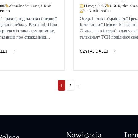
ького народу»
Христа», — Блаженні
025
Aktualności
,
Inne
,
UKGK
11 maja 2025
UKGK
,
Aktualno
i Boiko
ks. Vitalii Boiko
Святослав
1 травня, під час своєї першої
Отець і Глава Української Грек
арице неба» у Ватикані, Папа
Католицької Церкви Блаженн
ернувся із закликом до миру,
Святослав в інтерв’ю для укра
гадавши про страждання
телеканалу ТСН поділився сво
ка вже тривалий час переживає
думками щодо обрання нового
 це повідомляє Vatican News.
Римського Лева XIV і вислови
ALEJ
CZYTAJ DALEJ
серці страждання любого
сподівання щодо підтримки У
го народу. Нехай же буде
новим Понтифіком. Про це
все для якнайшвидшого
повідомляється на офіційному 
 справжнього, справедливого
УГКЦ. Перші враження після
о миру. Нехай будуть звільнені
проголошення нового Папи
→
1
2
і, а діти […]
Блаженніший Святослав розпо
що момент оголошення імені 
Понтифіка став моментом […]
Nawigacja
Inn
Polsce