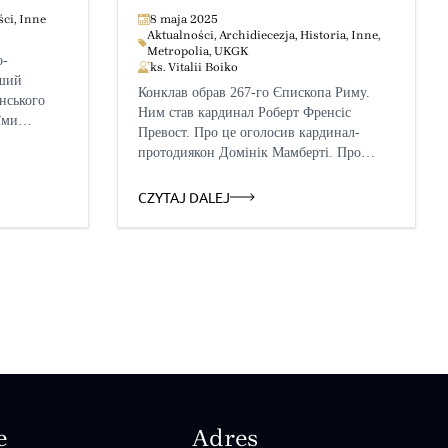
ший
ści
,
Inne
8 maja 2025
Aktualności
,
Archidiecezja
,
Historia
,
Inne
,
Metropolia
,
UKGK
о-
ks. Vitalii Boiko
іший
Конклав обрав 267-го Єпископа Риму.
їнського
Ним став кардинал Роберт Френсіс
їми
Превост. Про це оголосив кардинал-
 Папи
протодиякон Домінік Мамберті. Про
в
це повідомляє Vatican News. «Annuntio
країни
vobis gaudium magnum: habemus Papam!»
CZYTAJ DALEJ
(Звіщаю вас велику радість: маємо
сайті
Папу!), — щойно кардинал-протодиякон
Домінік Мамберті проголосив
з центральної лоджії базиліки Святого
вів,
Петра очікувану формулу латинською
нового
мовою, повідомляючи Риму та всьому
світу імʼя нового Наступника святого
Петра: […]
e
Adres