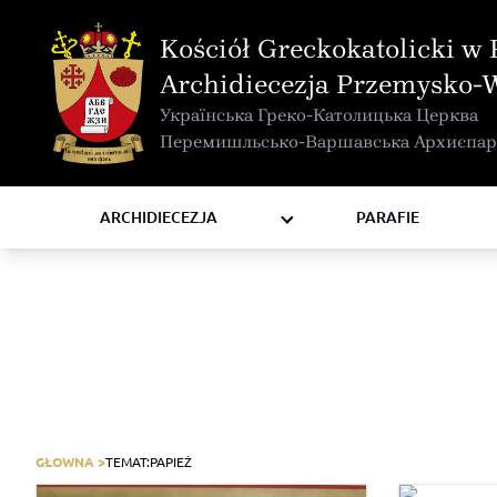
MAPA INTERAKTYWNA
Kościół Greckokatolicki w 
KURIA METROPOLITALNA
Archidiecezja Przemysko-
KAPITUŁA
Українська Греко-Католицька Церква
KOMISJE I WYDZIAŁY
Перемишльсько-Варшавська Архиєпар
RADY
ZAKONY I ZGROMADZENIA
ARCHIDIECEZJA
PARAFIE
GŁOWNA >
TEMAT:
PAPIEŻ