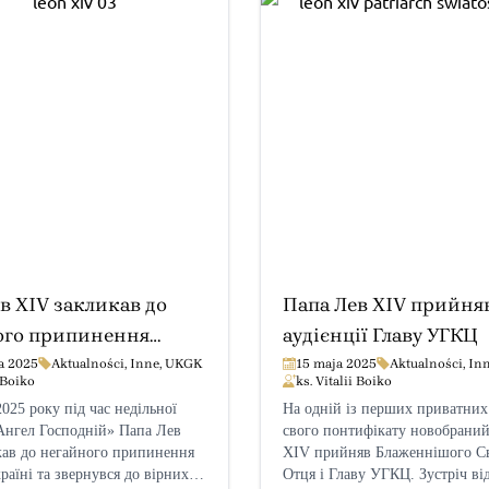
в XIV закликав до
Папа Лев XIV прийня
ого припинення
аудієнції Главу УГКЦ
 Україні та
a 2025
Aktualności
,
Inne
,
UKGK
15 maja 2025
Aktualności
,
In
i Boiko
ks. Vitalii Boiko
ності з українцями
2025 року під час недільної
На одній із перших приватних
Ангел Господній» Папа Лев
свого понтифікату новобрани
кав до негайного припинення
XIV прийняв Блаженнішого Св
раїні та звернувся до вірних
Отця і Главу УГКЦ. Зустріч ві