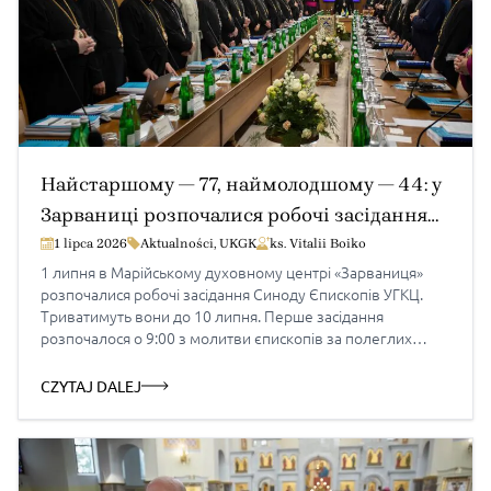
Найстаршому — 77, наймолодшому — 44: у
Зарваниці розпочалися робочі засідання
Синоду Єпископів УГКЦ
1 lipca 2026
Aktualności
,
UKGK
ks. Vitalii Boiko
1 липня в Марійському духовному центрі «Зарваниця»
розпочалися робочі засідання Синоду Єпископів УГКЦ.
Триватимуть вони до 10 липня. Перше засідання
розпочалося о 9:00 з молитви єпископів за полеглих
захисників України і невинних жертв війни. Відтак
відбулося офіційне відкриття робочих засідань, яке
CZYTAJ DALEJ
охопило: загальне привітання присутніх, представлення
гостей та урядників Синоду, ствердження кворуму для
подальших голосувань, прийняття Розпорядку сесійних
днів і Порядку денного. На Синод Єпископів УГКЦ