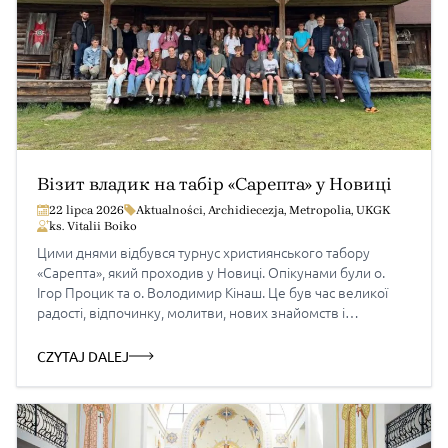
Візит владик на табір «Сарепта» у Новиці
22 lipca 2026
Aktualności
,
Archidiecezja
,
Metropolia
,
UKGK
ks. Vitalii Boiko
Цими днями відбувся турнус християнського табору
«Сарепта», який проходив у Новиці. Опікунами були о.
Ігор Процик та о. Володимир Кінаш. Це був час великої
радості, відпочинку, молитви, нових знайомств і
духовного зростання. Діти повернулися щасливі, сповнені
гарних вражень, теплих спогадів та позитивних емоцій.
CZYTAJ DALEJ
Особливою радістю для всіх стала присутність владик
Вроцлавсько-Кошалінської єпархії — владики
Володимира […]