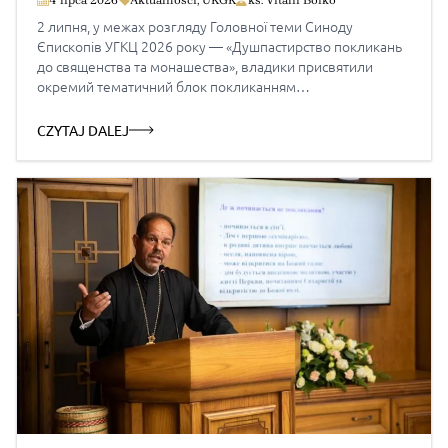
покликання до богопосвяченого життя
4 lipca 2026
Aktualności
,
UKGK
ks. Vitalii Boiko
2 липня, у межах розгляду Головної теми Синоду
Єпископів УГКЦ 2026 року — «Душпастирство покликань
до священства та монашества», владики присвятили
окремий тематичний блок покликанням
до богопосвяченого життя. Учасники Синоду обговорили
середовища, у яких сьогодні зароджуються покликання,
CZYTAJ DALEJ
виклики їх розпізнавання та роль молоді, родини
і монаших спільнот у їх плеканні. Головну доповідь
представив голова Патріаршої комісії у справах
монашества УГКЦ владика Михайло Бубній.
Співдоповідачами стали ієромонах Студійського уставу
Сава […]