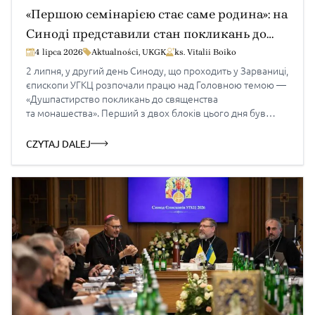
«Першою семінарією стає саме родина»: на
Синоді представили стан покликань до
священства в УГКЦ
4 lipca 2026
Aktualności
,
UKGK
ks. Vitalii Boiko
2 липня, у другий день Синоду, що проходить у Зарваниці,
єпископи УГКЦ розпочали працю над Головною темою —
«Душпастирство покликань до священства
та монашества». Перший з двох блоків цього дня був
присвячений покликанням до священства. Йшлося про
сучасні виклики, формування майбутніх священників
CZYTAJ DALEJ
і відповідальність Церкви за плекання покликань.
Основну доповідь представив владика Богдан Данило,
Голова Патріаршої комісії у справах духовенства УГКЦ.
Співдоповідачами були: о. Тарас Путько, ректор […]