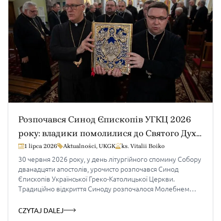
2026 року […]
Розпочався Синод Єпископів УГКЦ 2026
року: владики помолилися до Святого Духа
та склали синодальну присягу
1 lipca 2026
Aktualności
,
UKGK
ks. Vitalii Boiko
30 червня 2026 року, у день літургійного спомину Собору
дванадцяти апостолів, урочисто розпочався Синод
Єпископів Української Греко-Католицької Церкви.
Традиційно відкриття Синоду розпочалося Молебнем
до Святого Духа, після якого його учасники склали
синодальну присягу, а відтак урочисто перенесли Святе
CZYTAJ DALEJ
Євангеліє до синодальної зали, де впродовж наступних