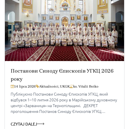
Постанови Синоду Єпископів УГКЦ 2026
року
14 lipca 2026
Aktualności
,
UKGK
ks. Vitalii Boiko
Публікуємо Постанови Синоду Єпископів УГКЦ, який
відбувся 1–10 липня 2026 року в Марійському духовному
центрі «Зарваниця» на Тернопільщині. ДЕКРЕТ
проголошення Постанов Синоду Єпископів УГКЦ
2026 року Вих. ВА 26/278 На славу Святої, Єдиносущної,
Животворної і Нероздільної Тройці, Отця, і Сина, і Святого
CZYTAJ DALEJ
Духа, і на добро ввіреного нам Божого люду. Амінь