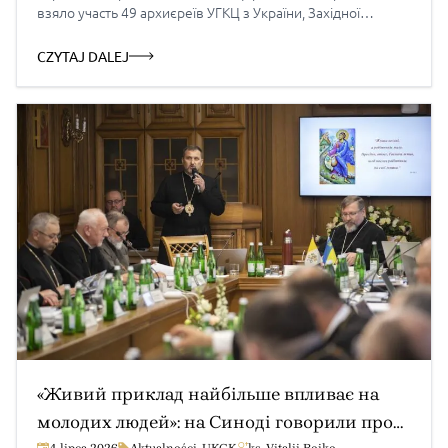
взяло участь 49 архиєреїв УГКЦ з України, Західної
та Центральної Європи, Північної й Південної Америки,
а також Австралії. Публікуємо офіційний комунікат
CZYTAJ DALEJ
Синоду Єпископів Української Греко-Католицької Церкви
2026 року. КОМУНІКАТ Синоду Єпископів Української
Греко-Католицької Церкви 2026 року Зарваниця, 1–
10 липня 2026 року У Марійському духовному центрі
«Зарваниця» від 1 до 10 липня 2026 року […]
«Живий приклад найбільше впливає на
молодих людей»: на Синоді говорили про