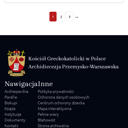
днів триватимуть робочі засідання. Перед початком
молитви Секретар Синоду Єпископів УГКЦ владика
Андрій Хім’як зачитав Декрет Отця […]
→
1
2
3
Kościół Greckokatolicki w Polsce
Archidiecezja Przemysko-Warszawska
Nawigacja
Inne
Archieparchia
Polityka prywatności
Parafie
Ochorona danych osobowych
Biskupi
Centrum ochorony dziecka
Księża
Mapa interaktywna
Instytucje
Pełnia wiary
Dokumenty
Błahowist
Kontakt
Strona archiwalna