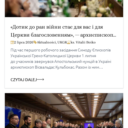
«Дотик до ран війни стає для вас і для
Церкви благословенням», — архиєпископ
Вісвальдас Кульбокас до єпископів УГКЦ
2 lipca 2026
Aktualności
,
UKGK
ks. Vitalii Boiko
Під час першого робочого засідання Синоду Єпископів
Української Греко-Католицької Церкви 1 липня
до учасників звернувся Апостольський нунцій в Україні
архиєпископ Вісвальдас Кульбокас. Разом із ним
у засіданні взяв участь секретар Апостольської нунціатури
монсеньйор Вєкослав Холік. У своєму слові архиєпископ
CZYTAJ DALEJ
поділився враженнями від нещодавніх зустрічей із Папою
Левом XIV, роздумами про гуманітарне служіння Церкви
в умовах війни та баченням розвитку покликань.
Розпочинаючи свій виступ, архиєпископ […]