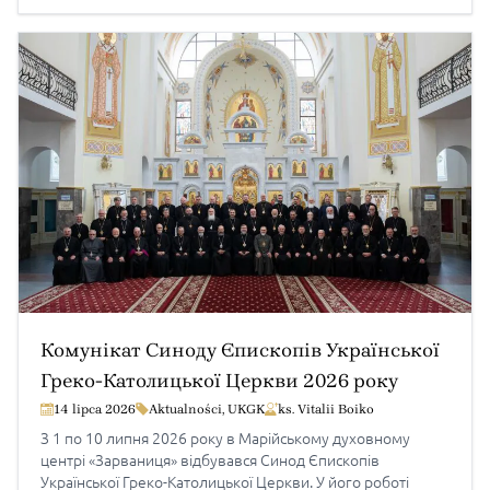
БОЖОЮ МИЛІСТЮ І В ПОВНОМУ СОПРИЧАСТІ
З РИМСЬКИМ АПОСТОЛЬСЬКИМ ПРЕСТОЛОМ
СВЯТОСЛАВ, Верховний Архиєпископ Києво-Галицький
[…]
Комунікат Синоду Єпископів Української
Греко-Католицької Церкви 2026 року
14 lipca 2026
Aktualności
,
UKGK
ks. Vitalii Boiko
З 1 по 10 липня 2026 року в Марійському духовному
центрі «Зарваниця» відбувався Синод Єпископів
Української Греко-Католицької Церкви. У його роботі