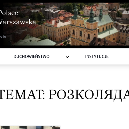
Polsce
Warszawska
BISKUPI
хія
KSIĘŻA
DIAKONI
DUCHOWIEŃSTWO
INSTYTUCJE
TEMAT:
РОЗКОЛЯД