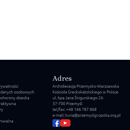
Adres
prywatności
Archidiecezja Przemysko-Warszawska
 danych osobowych
Kościoła Greckokatolickiego w Polsce
chorony dziecka
ul. bpa Jana Śnigurskiego 2A
raktywna
37-700 Przemyśl
ry
tel/fax: +48 166 787 868
e-mail: kuria@przemyslgr.opoka.org.pl
chiwalna