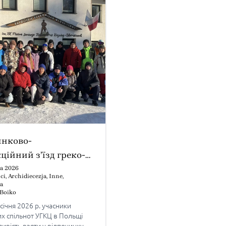
инково-
ційний з’їзд греко-
ької молоді в
ia 2026
ci
,
Archidiecezja
,
Inne
,
і
a
i Boiko
 січня 2026 р. учасники
х спільнот УГКЦ в Польщі
вість взяти у відпочинку-