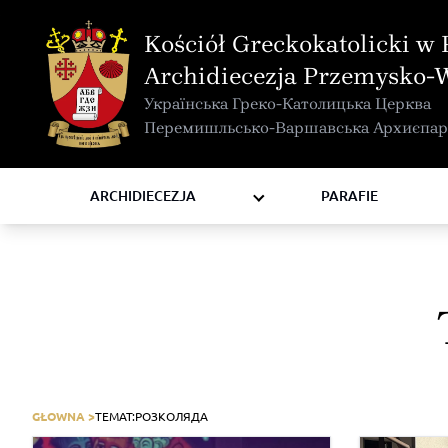
MAPA INTERAKTYWNA
Kościół Greckokatolicki w 
KURIA METROPOLITALNA
Archidiecezja Przemysko-
KAPITUŁA
Українська Греко-Католицька Церква
KOMISJE I WYDZIAŁY
Перемишльсько-Варшавська Архиєпар
RADY
ZAKONY I ZGROMADZENIA
ARCHIDIECEZJA
PARAFIE
GŁOWNA >
TEMAT:
РОЗКОЛЯДА