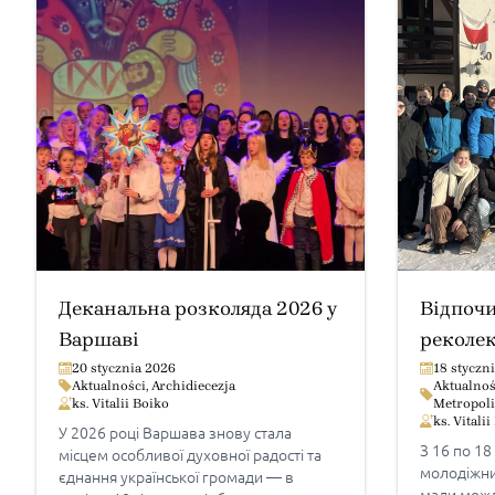
Деканальна розколяда 2026 у
Відпоч
Варшаві
реколек
католиц
20 stycznia 2026
18 styczn
Aktualności
,
Archidiecezja
Aktualnoś
Криниц
ks. Vitalii Boiko
Metropoli
ks. Vitali
У 2026 році Варшава знову стала
З 16 по 18
місцем особливої духовної радості та
молодіжни
єднання української громади — в
мали можли