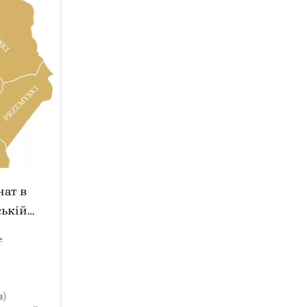
нат в
ькій
e
в)