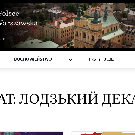
Polsce
Warszawska
BISKUPI
хія
KSIĘŻA
DIAKONI
DUCHOWIEŃSTWO
INSTYTUCJE
AT:
ЛОДЗЬКИЙ ДЕК