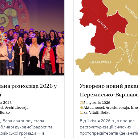
ьна розколяда 2026 у
Утворено новий дека
і
Перемисько-Варшавс
Архиєпархії
ia 2026
5 stycznia 2026
ci
,
Archidiecezja
Aktualności
,
Archidiecezja
,
Inn
i Boiko
ks. Vitalii Boiko
ці Варшава знову стала
Від 1 січня 2026 р., в процесі
бливої духовної радості та
реструктуризації існуючих
країнської громади — в
протопресвітератів (деканаті