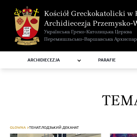
MAPA INTERAKTYWNA
Kościół Greckokatolicki w 
KURIA METROPOLITALNA
Archidiecezja Przemysko-
KAPITUŁA
Українська Греко-Католицька Церква
KOMISJE I WYDZIAŁY
Перемишльсько-Варшавська Архиєпар
RADY
ZAKONY I ZGROMADZENIA
ARCHIDIECEZJA
PARAFIE
TEM
GŁOWNA >
TEMAT:
ЛОДЗЬКИЙ ДЕКАНАТ