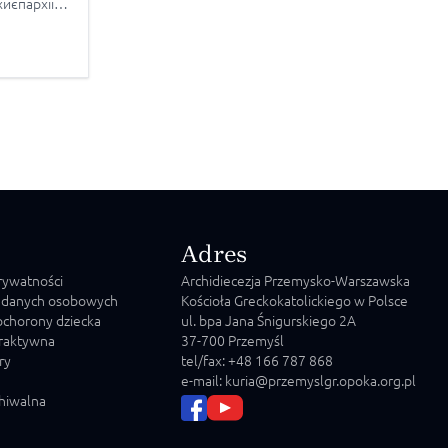
иєпархії
ат –
реного
рафії та
ишніх
шівсько-
 Лодзі,
ркова-
,
кова, […]
Adres
prywatności
Archidiecezja Przemysko-Warszawska
 danych osobowych
Kościoła Greckokatolickiego w Polsce
chorony dziecka
ul. bpa Jana Śnigurskiego 2A
raktywna
37-700 Przemyśl
ry
tel/fax: +48 166 787 868
e-mail: kuria@przemyslgr.opoka.org.pl
chiwalna