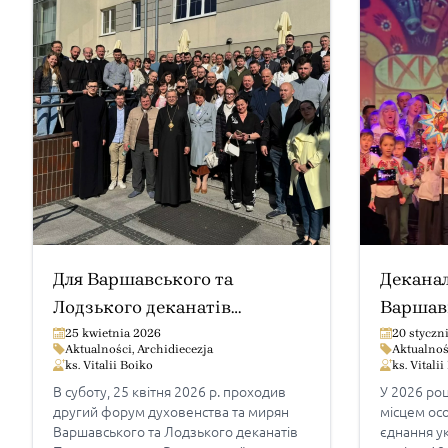
Для Варшавського та
Деканал
Лодзького деканатів
Варшав
проходив формаційний
25 kwietnia 2026
20 styczn
Aktualności
,
Archidiecezja
Aktualnoś
форум
ks. Vitalii Boiko
ks. Vitali
В суботу, 25 квітня 2026 р. проходив
У 2026 ро
другий форум духовенства та мирян
місцем осо
Варшавського та Лодзького деканатів
єднання у