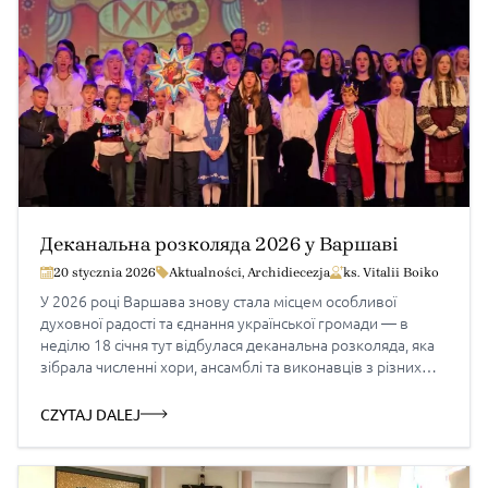
Деканальна розколяда 2026 у Варшаві
20 stycznia 2026
Aktualności
,
Archidiecezja
ks. Vitalii Boiko
У 2026 році Варшава знову стала місцем особливої
духовної радості та єднання української громади — в
неділю 18 січня тут відбулася деканальна розколяда, яка
зібрала численні хори, ансамблі та виконавців з різних
парафій і міст. Захід перетворився на справжнє свято
коляди, молитви й живої традиції, що об’єднала дітей,
CZYTAJ DALEJ
молодь і дорослих навколо різдвяної звістки про […]