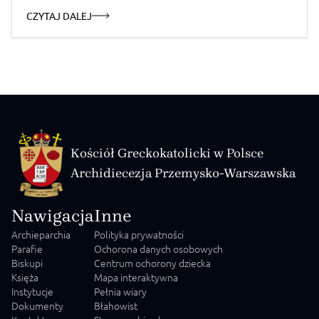
присутніх звернувся преосвященний владика Євген
CZYTAJ DALEJ
Попович, митрополит Перемисько-Варшавський, та
закликав до плідної співпраці у дусі відкритості, щирості і
взаємоповаги, щоб відповідати […]
Kościół Greckokatolicki w Polsce
Archidiecezja Przemysko-Warszawska
Nawigacja
Inne
Archieparchia
Polityka prywatności
Parafie
Ochorona danych osobowych
Biskupi
Centrum ochorony dziecka
Księża
Mapa interaktywna
Instytucje
Pełnia wiary
Dokumenty
Błahowist