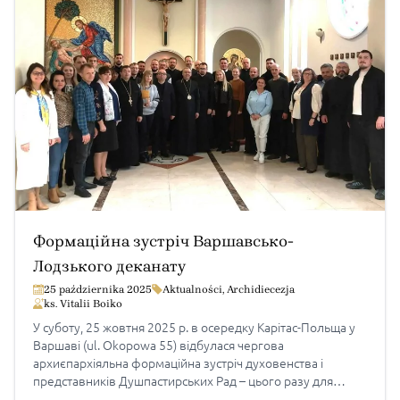
Формаційна зустріч Варшавсько-
Лодзького деканату
25 października 2025
Aktualności
,
Archidiecezja
ks. Vitalii Boiko
У суботу, 25 жовтня 2025 р. в осередку Карітас-Польща у
Варшаві (ul. Okopowa 55) відбулася чергова
архиєпархіяльна формаційна зустріч духовенства і
представників Душпастирських Рад – цього разу для
Варшавсько-Лодзького деканату. На початку зустрічі до