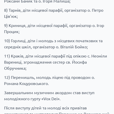
Роксани Баник та о. Ігоря Малиша;
8) Тарнів, діти місцевої парафії, організатор о. Петро
Ців’юк;
9) Криниця, діти місцевої парафії, організатор о. Ігор
Процик;
10) Горлиці, діти і молодь з місцевих початкових та
середніх шкіл, організатор о. Віталій Бойко;
11) Краків, діти місцевої парафії під опікою с. Неоніли
Варениці, згромадження сестер св. Йосифа
Обручника;
12) Перемишль, молодь ліцею під проводом о.
Романа Коцуровського.
Завершальним музичним акордом став виступ
молодіжного гурту «Vox Dei».
Після виступу дітей та молоді всіх привітав
архиєпископ та митрополит Перемисько-Варшавський