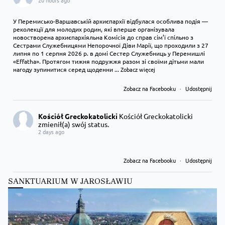
20 hours ago
У Перемисько-Варшавській архиєпархії відбулася особлива подія —
реколекції для молодих родин, які вперше організувала
новостворена архиєпархіяльна Комісія до справ сім’ї спільно з
Сестрами Служебницями Непорочної Діви Марії, що проходили з 27
липня по 1 серпня 2026 р. в домі Сестер Служебниць у Перемишлі
«Effatha». Протягом тижня подружжя разом зі своїми дітьми мали
нагоду зупинитися серед щоденни
...
Zobacz więcej
Zobacz na Facebooku
·
Udostępnij
Kościół Greckokatolicki
Kościół Greckokatolicki
zmienił(a) swój status.
2 days ago
Zobacz na Facebooku
·
Udostępnij
SANKTUARIUM W JAROSŁAWIU
Kościół Greckokatolicki
Kościół Greckokatolicki
zmienił(a) swój status.
2 days ago