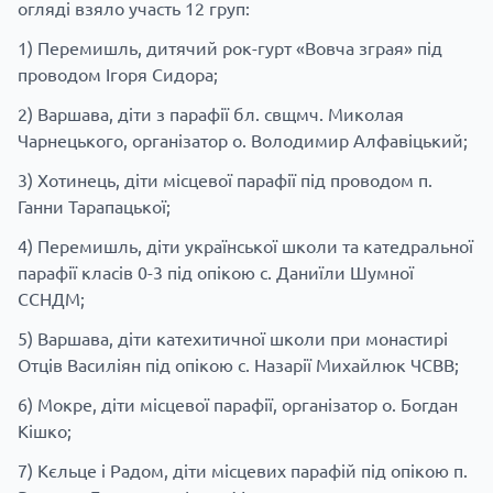
огляді взяло участь 12 груп:
1) Перемишль, дитячий рок-гурт «Вовча зграя» під
проводом Ігоря Сидора;
2) Варшава, діти з парафії бл. свщмч. Миколая
Чарнецького, організатор о. Володимир Алфавіцький;
3) Хотинець, діти місцевої парафії під проводом п.
Ганни Тарапацької;
4) Перемишль, діти української школи та катедральної
парафії класів 0-3 під опікою с. Даниїли Шумної
ССНДМ;
5) Варшава, діти катехитичної школи при монастирі
Отців Василіян під опікою с. Назарії Михайлюк ЧСВВ;
6) Мокре, діти місцевої парафії, організатор о. Богдан
Кішко;
7) Кєльце і Радом, діти місцевих парафій під опікою п.