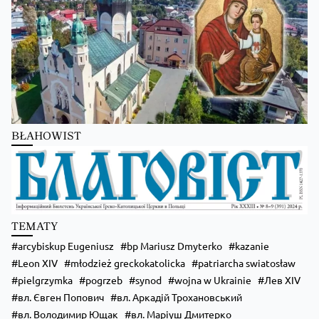
Zobacz na Facebooku
·
Udostępnij
BŁAHOWIST
TEMATY
arcybiskup Eugeniusz
bp Mariusz Dmyterko
kazanie
Leon XIV
młodzież greckokatolicka
patriarcha swiatosław
pielgrzymka
pogrzeb
synod
wojna w Ukrainie
Лев XIV
вл. Євген Попович
вл. Аркадій Трохановський
вл. Володимир Ющак
вл. Маріуш Дмитерко