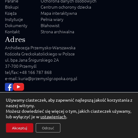
Parafie
Ochorona danych osobowych
Biskupi
Centrum ochorony dziecka
Księża
Mapa interaktywna
Instytucje
Pełnia wiary
Dokumenty
Błahowist
Kontakt
Strona archiwalna
Adres
Archidiecezja Przemysko-Warszawska
Kościoła Greckokatolickiego w Polsce
ul. bpa Jana Śnigurskiego 2A
37-700 Przemyśl
tel/fax: +48 166 787 868
e-mail: kuria@przemyslgr.opoka.org.pl
Używamy ciasteczek, aby zapewnić najlepszą jakość korzystania z
naszej witryny.
Możesz dowiedzieć się więcej o tym, jakich ciasteczek używamy,
© 2026 Archidiecezja Przemysko-Warszawska Kościoła
lub wyłączyć je w
ustawieniach
.
Greckokatolickiego w Polsce
Akceptuj
Odrzuć
Crafted by
MD