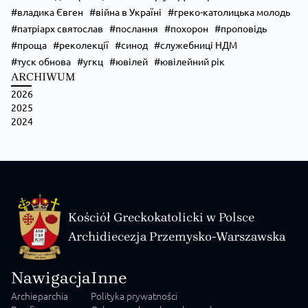
владика Євген
війна в Україні
греко-католицька молодь
патріарх святослав
послання
похорон
проповідь
проща
реколекції
синод
служебниці НДМ
туск обнова
угкц
ювілей
ювілейний рік
ARCHIWUM
2026
2025
2024
Kościół Greckokatolicki w Polsce
Archidiecezja Przemysko-Warszawska
Nawigacja
Inne
Archieparchia
Polityka prywatności