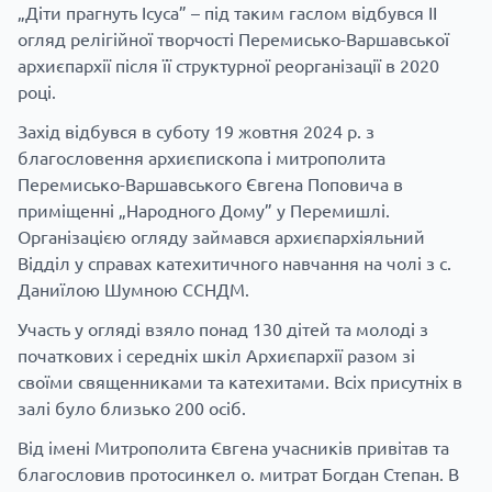
„Діти прагнуть Ісуса” – під таким гаслом відбувся ІІ
огляд релігійної творчості Перемисько-Варшавської
архиєпархії після її структурної реорганізації в 2020
році.
Захід відбувся в суботу 19 жовтня 2024 р. з
благословення архиєпископа і митрополита
Перемисько-Варшавського Євгена Поповича в
приміщенні „Народного Дому” у Перемишлі.
Організацією огляду займався архиєпархіяльний
Відділ у справах катехитичного навчання на чолі з с.
Даниїлою Шумною ССНДМ.
Участь у огляді взяло понад 130 дітей та молоді з
початкових і середніх шкіл Архиєпархії разом зі
своїми священниками та катехитами. Всіх присутніх в
залі було близько 200 осіб.
Від імені Митрополита Євгена учасників привітав та
благословив протосинкел о. митрат Богдан Степан. В