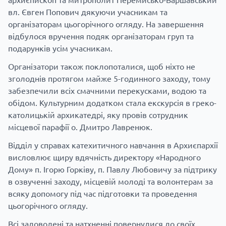
вл. Євген Попович дякуючи учасникам та
організаторам цьогорічного огляду. На завершення
відбулося вручення подяк організаторам груп та
подарунків усім учасникам.
Організатори також поклопоталися, щоб ніхто не
зголоднів протягом майже 5-годинного заходу, тому
забезпечили всіх смачними перекусками, водою та
обідом. Культурним додатком стала екскурсія в греко-
католицькій архикатедрі, яку провів сотрудник
місцевої парафії о. Дмитро Лавренюк.
Відділ у справах катехитичного навчання в Архиєпархії
висловлює щиру вдячність директору «Народного
Дому» п. Ігорю Горківу, п. Павлу Любовичу за підтрику
в озвученні заходу, місцевій молоді та волонтерам за
всяку допомогу під час підготовки та проведення
цьогорічного огляду.
Всі задоволені та натхненні повернулися до своїх