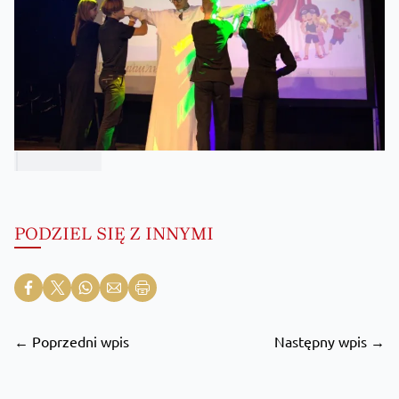
PODZIEL SIĘ Z INNYMI
← Poprzedni wpis
Następny wpis →