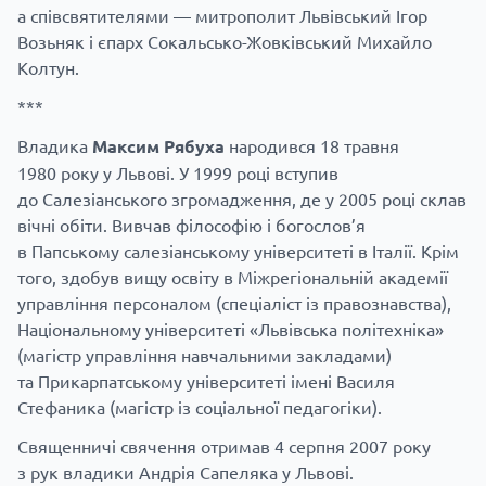
а співсвятителями — митрополит Львівський Ігор
Возьняк і єпарх Сокальсько-Жовківський Михайло
Колтун.
***
Владика
Максим Рябуха
народився 18 травня
1980 року у Львові. У 1999 році вступив
до Салезіанського згромадження, де у 2005 році склав
вічні обіти. Вивчав філософію і богослов’я
в Папському салезіанському університеті в Італії. Крім
того, здобув вищу освіту в Міжрегіональній академії
управління персоналом (спеціаліст із правознавства),
Національному університеті «Львівська політехніка»
(магістр управління навчальними закладами)
та Прикарпатському університеті імені Василя
Стефаника (магістр із соціальної педагогіки).
Священничі свячення отримав 4 серпня 2007 року
з рук владики Андрія Сапеляка у Львові.