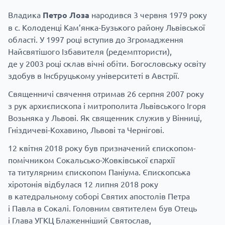
Владика
Петро Лоза
народився 3 червня 1979 року
в с. Колоденці Кам’янка-Бузького району Львівської
області. У 1997 році вступив до Згромадження
Найсвятішого Ізбавителя (редемптористи),
де у 2003 році склав вічні обіти. Богословську освіту
здобув в Інсбруцькому університеті в Австрії.
Священничі свячення отримав 26 серпня 2007 року
з рук архиєпископа і митрополита Львівського Ігоря
Возьняка у Львові. Як священник служив у Вінниці,
Гніздичеві-Кохавино, Львові та Чернігові.
12 квітня 2018 року був призначений єпископом-
помічником Сокальсько-Жовківської єпархії
та титулярним єпископом Паніума. Єпископська
хіротонія відбулася 12 липня 2018 року
в катедральному соборі Святих апостолів Петра
і Павла в Сокалі. Головним святителем був Отець
і Глава УГКЦ Блаженніший Святослав,