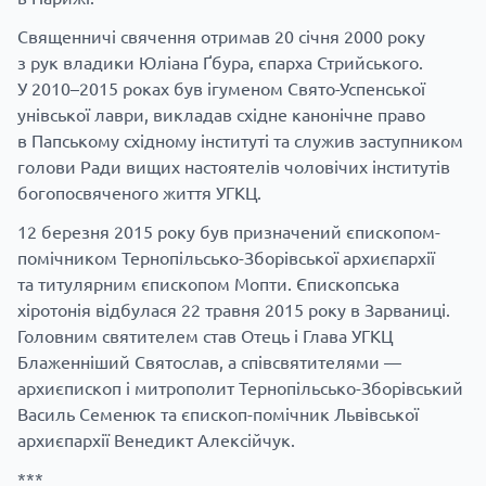
Священничі свячення отримав 20 січня 2000 року
з рук владики Юліана Ґбура, єпарха Стрийського.
У 2010–2015 роках був ігуменом Свято-Успенської
унівської лаври, викладав східне канонічне право
в Папському східному інституті та служив заступником
голови Ради вищих настоятелів чоловічих інститутів
богопосвяченого життя УГКЦ.
12 березня 2015 року був призначений єпископом-
помічником Тернопільсько-Зборівської архиєпархії
та титулярним єпископом Мопти. Єпископська
хіротонія відбулася 22 травня 2015 року в Зарваниці.
Головним святителем став Отець і Глава УГКЦ
Блаженніший Святослав, а співсвятителями —
архиєпископ і митрополит Тернопільсько-Зборівський
Василь Семенюк та єпископ-помічник Львівської
архиєпархії Венедикт Алексійчук.
***