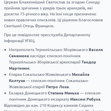
Церкви Блаженніший Святослав за згодою Синоду
прийняв зречення з урядів трьох архиєреїв, які
досягли 75-річного віку. На їхні місця призначено
нових правлячих єпископів. Ці рішення благословив
Святіший Отець Франциск.
Про це
повідомляє
пресслужба Департаменту
інформації УГКЦ.
Митрополита Тернопільсько-Зборівського
Василя
Семенюка
наслідує єпископ-помічник
Тернопільсько-Зборівської архиєпархії
Теодор
Мартинюк
.
Єпарха Сокальсько-Жовківського
Михайла
Колтуна
— єпископ-помічник Сокальсько-
Жовківської єпархії
Петро Лоза
.
Екзарха Донецького
Степана Менька
— єпископ-
помічник Донецького екзархату
Максим Рябуха
.
Відповідно до кан. 210 Кодексу канонів Східних