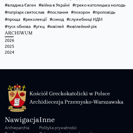
владика Євген
війна в Україні
греко-католицька молодь
патріарх святослав
послання
похорон
проповідь
проща
реколекції
синод
служебниці НДМ
туск обнова
угкц
ювілей
ювілейний рік
ARCHIWUM
2026
2025
2024
Kościół Greckokatolicki w Polsce
Archidiecezja Przemysko-Warszawska
Nawigacja
Inne
Archieparchia
Polityka prywatności