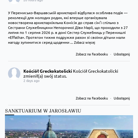
У Перемисько-Варшавській архиєпархії відбулася особлива подія —
реколекції для молодих родин, які вперше організувала
новостворена архиєпархіяльна Комісія до справ сім’ї спільно з
Сестрами Служебницями Непорочної Діви Марії, що проходили з 27
липня по 1 серпня 2026 р. в домі Сестер Служебниць у Перемишлі
«Effatha». Протягом тижня подружжя разом зі своїми дітьми мали
нагоду зупинитися серед щоденни
...
Zobacz więcej
Zobacz na Facebooku
·
Udostępnij
Kościół Greckokatolicki
Kościół Greckokatolicki
zmienił(a) swój status.
2 days ago
Zobacz na Facebooku
·
Udostępnij
SANKTUARIUM W JAROSŁAWIU
Kościół Greckokatolicki
Kościół Greckokatolicki
zmienił(a) swój status.
2 days ago