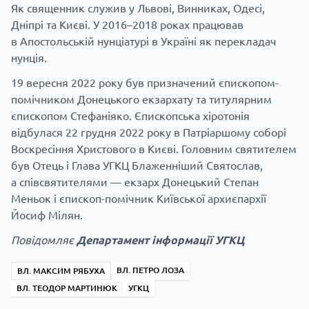
Як священник служив у Львові, Винниках, Одесі,
Дніпрі та Києві. У 2016–2018 роках працював
в Апостольській нунціатурі в Україні як перекладач
нунція.
19 вересня 2022 року був призначений єпископом-
помічником Донецького екзархату та титулярним
єпископом Стефаніяко. Єпископська хіротонія
відбулася 22 грудня 2022 року в Патріаршому соборі
Воскресіння Христового в Києві. Головним святителем
був Отець і Глава УГКЦ Блаженніший Святослав,
а співсвятителями — екзарх Донецький Степан
Меньок і єпископ-помічник Київської архиєпархії
Йосиф Мілян.
Повідомляє
Департамент інформації УГКЦ
ВЛ. ПЕТРО ЛОЗА
ВЛ. МАКСИМ РЯБУХА
ВЛ. ТЕОДОР МАРТИНЮК
УГКЦ