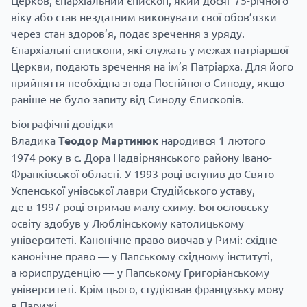
Церков, єпархіальний єпископ, який досяг 75-річного
віку або став нездатним виконувати свої обов’язки
через стан здоров’я, подає зречення з уряду.
Єпархіальні єпископи, які служать у межах патріаршої
Церкви, подають зречення на ім’я Патріарха. Для його
прийняття необхідна згода Постійного Синоду, якщо
раніше не було запиту від Синоду Єпископів.
Біографічні довідки
Владика
Теодор Мартинюк
народився 1 лютого
1974 року в с. Дора Надвірнянського району Івано-
Франківської області. У 1993 році вступив до Свято-
Успенської унівської лаври Студійського уставу,
де в 1997 році отримав малу схиму. Богословську
освіту здобув у Люблінському католицькому
університеті. Канонічне право вивчав у Римі: східне
канонічне право — у Папському східному інституті,
а юриспруденцію — у Папському Григоріанському
університеті. Крім цього, студіював французьку мову
в Парижі.