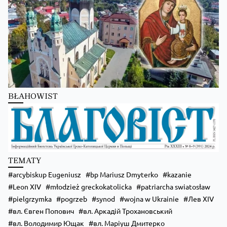
Zobacz na Facebooku
·
Udostępnij
BŁAHOWIST
TEMATY
arcybiskup Eugeniusz
bp Mariusz Dmyterko
kazanie
Leon XIV
młodzież greckokatolicka
patriarcha swiatosław
pielgrzymka
pogrzeb
synod
wojna w Ukrainie
Лев XIV
вл. Євген Попович
вл. Аркадій Трохановський
вл. Володимир Ющак
вл. Маріуш Дмитерко