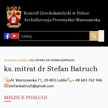
Kościół Greckokatolicki w Polsce
Archidiecezja Przemysko-Warszawska
GŁOWNA>
KSIĘŻA>
KS. MITRAT DR STEFAN BATRUCH
ks. mitrat dr Stefan Batruch
Al. Warszawska 71, 20-803 Lublin
+ 48 603 762 946
stefanbatruch@gmail.com
MIEJSCE POSŁUGI