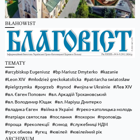
Kościół Greckokatolicki
5 hours ago
BŁAHOWIST
Бучацька єпархія УГКЦ отримає єпископа-помічника!
Zobacz na Facebooku
·
Udostępnij
TEMATY
arcybiskup Eugeniusz
bp Mariusz Dmyterko
kazanie
Leon XIV
młodzież greckokatolicka
patriarcha swiatosław
pielgrzymka
pogrzeb
synod
wojna w Ukrainie
Лев XIV
вл. Євген Попович
вл. Аркадій Трохановський
вл. Володимир Ющак
вл. Маріуш Дмитерко
владика Євген
війна в Україні
греко-католицька молодь
патріарх святослав
послання
похорон
проповідь
проща
реколекції
синод
служебниці НДМ
туск обнова
угкц
ювілей
ювілейний рік
ARCHIWUM