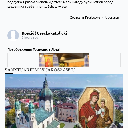
подружжя разом зі своїми дітьми мали нагоду зупинитися серед
щоденних турбот, при
...
Zobacz więcej
Zobacz na Facebooku
·
Udostępnij
Kościół Greckokatolicki
5 hours ago
Преображення Господнє в Лодзі
SANKTUARIUM W JAROSŁAWIU
Zobacz na Facebooku
·
Udostępnij