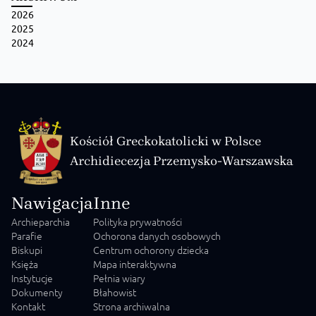
2026
2025
2024
Kościół Greckokatolicki w Polsce
Archidiecezja Przemysko-Warszawska
Nawigacja
Inne
Archieparchia
Polityka prywatności
Parafie
Ochorona danych osobowych
Biskupi
Centrum ochorony dziecka
Księża
Mapa interaktywna
Instytucje
Pełnia wiary
Dokumenty
Błahowist
Kontakt
Strona archiwalna