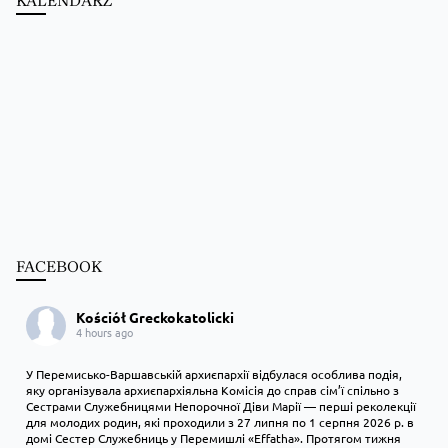
KALENDARZ
FACEBOOK
Kościół Greckokatolicki
4 hours ago
У Перемисько-Варшавській архиєпархії відбулася особлива подія,
яку організувала архиєпархіяльна Комісія до справ сім’ї спільно з
Сестрами Служебницями Непорочної Діви Марії — перші реколекції
для молодих родин, які проходили з 27 липня по 1 серпня 2026 р. в
домі Сестер Служебниць у Перемишлі «Effatha». Протягом тижня