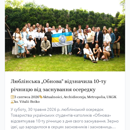
Люблінські обновляни представили
театралізоване дійство «Омелян Ковч»
26 maja 2026
Aktualności
,
Archidiecezja
ks. Vitalii Boiko
«Світло світить у темряві, і темрява не поглинула Його» Ів.
1, 5 В неділю, 24 травня 2026 р. Люблінське Товариство
українських студентів-католиків «Обнова» в церкві свщмч.
Йосафа представило виставу «Омелян Ковч». В день,