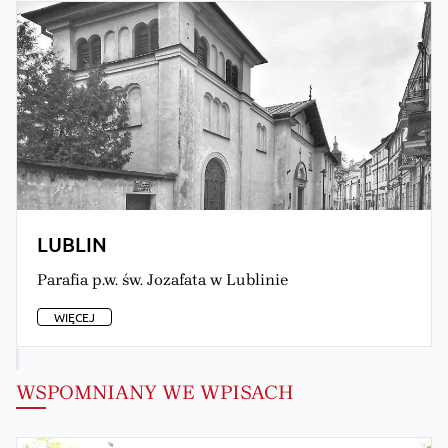
CHEŁM
Parafia p.w. św. Mikołaja Cudotwórcy w Chełmie
WIĘCEJ
WSPOMNIANY WE WPISACH