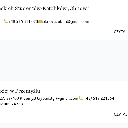
skich Studentów-Katolików „Obnova”
lin
+48 536 311 023
obnova.lublin@gmail.com
CZYTAJ
ożej w Przemyślu
o 2A, 37-700 Przemyśl trybunalgr@gmail.com
+ 48/ 517 221554
02 0096 4288
CZYTAJ