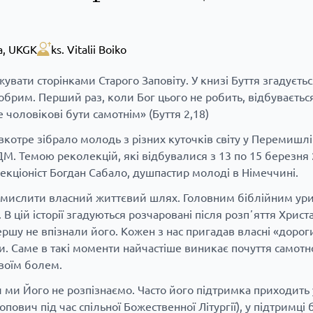
a
,
UKGK
ks. Vitalii Boiko
ати сторінками Старого Заповіту. У книзі Буття згадується
добрим. Перший раз, коли Бог цього не робить, відбуваєтьс
 чоловікові бути самотнім» (Буття 2,18)
вкотре зібрало молодь з різних куточків світу у Перемишлі
 Темою реколекцій, які відбувалися з 13 по 15 березня 2
лекціоніст Богдан Сабало, душпастир молоді в Німеччині.
смислити власний життєвий шлях. Головним біблійним ур
В цій історії згадуються розчаровані після розпʼяття Христа 
першу не впізнали його. Кожен з нас пригадав власні «дорог
и. Саме в такі моменти найчастіше виникає почуття самотно
своїм болем.
и ми Його не розпізнаємо. Часто його підтримка приходить 
ович під час спільної Божественної Літургії), у підтримці 