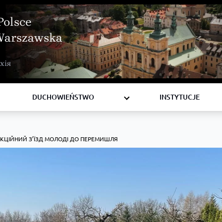
Polsce
Warszawska
BISKUPI
хія
KSIĘŻA
DIAKONI
DUCHOWIEŃSTWO
INSTYTUCJE
КЦІЙНИЙ З’ЇЗД МОЛОДІ ДО ПЕРЕМИШЛЯ