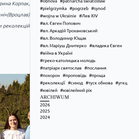
obnova
patriarcha swiatosław
рина Корпак,
pielgrzymka
pogrzeb
synod
ині»(Вроцлав)
wojna w Ukrainie
Лев XIV
вл. Євген Попович
и реколекцій
вл. Аркадій Трохановський
вл. Володимир Ющак
вл. Маріуш Дмитерко
владика Євген
війна в Україні
греко-католицька молодь
патріарх святослав
послання
похорон
проповідь
проща
реколекції
синод
туск обнова
угкц
ювілей
ювілейний рік
ARCHIWUM
2026
2025
2024