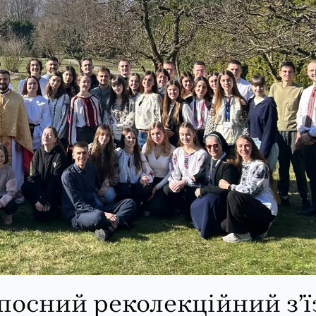
посний реколекційний з’ї