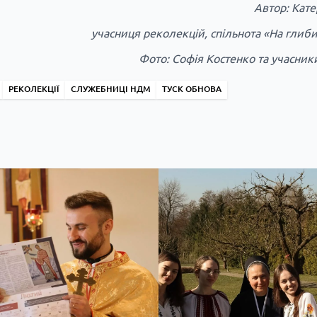
Автор: Кате
учасниця реколекцій, спільнота «На глиб
Фото: Софія Костенко та учасник
РЕКОЛЕКЦІЇ
СЛУЖЕБНИЦІ НДМ
ТУСК ОБНОВА