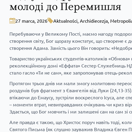
молоді до Перемишля
27 marca, 2026
Aktualności
,
Archidiecezja
,
Metropoli
Перебуваючи у Великому Пості, маємо нагоду подорожув
створення світу, Бог щоразу констатує, що створене є 
створення Адама. Замість цього Він говорить: «Недобре
Товариство українських студентів-католиків «Обнова» 
реколекційному домі «Еффата» Сестер Служебниць НДМ.
стало гасло «Ти не сам», яке запропонував отець-реко
Протягом трьох днів ми мали змогу молитовно перео
роздумів був фрагмент з Євангелія від Луки (24,13-35). 
втікаючи до Емаусу, зустріли воскреслого Ісуса, але с
– моменти втрат, невиправданих очікувань чи криз вір
Здається, що Бог мовчить і ми залишені сам на сам зі 
Але правда є такою, що Христос поруч навіть тоді, кол
Святого Письма (як слушно зауважив Владика Євген Поп