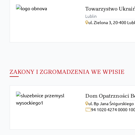
Towarzystwo Ukraiń
Lublin
ul. Zielona 3, 20-400 Lub
ZAKONY I ZGROMADZENIA WE WPISIE
Dom Opatrzności B
ul. Bp Jana Śnigurskieg
94 1020 4274 0000 10