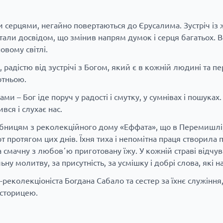
чими серцями, негайно повертаються до Єрусалима. Зустріч і
стали досвідом, що змінив напрям думок і серця багатьох. 
овому світлі.
радістю від зустрічі з Богом, який є в кожній людині та п
отньою.
– Бог іде поруч у радості і смутку, у сумнівах і пошуках. 
вся і слухає нас.
бницям з реколекційного дому «Еффата», що в Перемишлі, 
отягом цих днів. Їхня тиха і непомітна праця створила пр
 смачну з любовʼю приготовану їжу. У кожній страві відчу
ну молитву, за присутність, за усмішку і добрі слова, які 
реколекціоніста Богдана Сабало та сестер за їхнє служіння,
 сторицею.