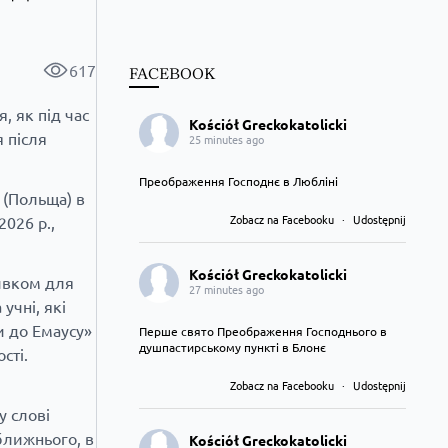
617
FACEBOOK
, як під час
Kościół Greckokatolicki
я після
25 minutes ago
Преображення Господнє в Любліні
 (Польща) в
Zobacz na Facebooku
·
Udostępnij
026 р.,
Kościół Greckokatolicki
ивком для
27 minutes ago
учні, які
и до Емаусу»
Перше свято Преображення Господнього в
душпастирському пункті в Блонє
сті.
Zobacz na Facebooku
·
Udostępnij
у слові
ближнього, в
Kościół Greckokatolicki