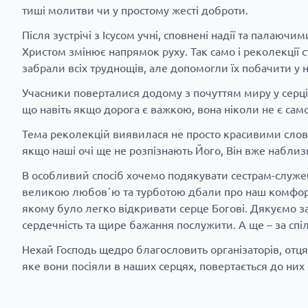
тиші молитви чи у простому жесті доброти.
Після зустрічі з Ісусом учні, сповнені надії та палаю
Христом змінює напрямок руху. Так само і реколекції 
забрали всіх труднощів, але допомогли їх побачити у н
Учасники поверталися додому з почуттям миру у серці, 
що навіть якщо дорога є важкою, вона ніколи не є сам
Тема реколекцій виявилася не просто красивими словами 
якщо наші очі ще не розпізнають Його, Він вже наблизи
В особливий спосіб хочемо подякувати сестрам-служе
великою любовʼю та турботою дбали про наш комфорт пр
якому було легко відкривати серце Богові. Дякуємо за
сердечність та щире бажання послужити. А ще – за спіль
Нехай Господь щедро благословить організаторів, отця-
яке вони посіяли в наших серцях, повертається до них