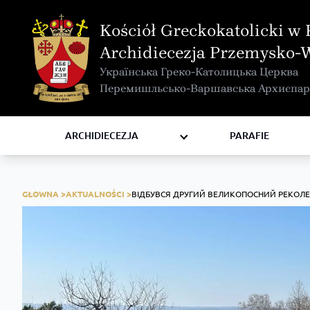
MAPA INTERAKTYWNA
Kościół Greckokatolicki w 
KURIA METROPOLITALNA
Archidiecezja Przemysko-
KAPITUŁA
Українська Греко-Католицька Церква
KOMISJE I WYDZIAŁY
Перемишльсько-Варшавська Архиєпар
RADY
ZAKONY I ZGROMADZENIA
ARCHIDIECEZJA
PARAFIE
GŁOWNA >
AKTUALNOŚCI >
ВІДБУВСЯ ДРУГИЙ ВЕЛИКОПОСНИЙ РЕКОЛЕ