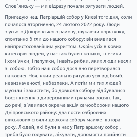
Словʼянську — ми відразу почали рятувати людей.
Пригадую наш Патріаршій собор у Києві того дня, коли
почалося вторгнення, 24 лютого 2022 року. Люди
з усього Дніпровського району, шукаючи порятунку,
спонтанно бігли до нашого собору: він виявився
найпристосованішим укриттям. Окрім усіх вікових
категорій людей, у нас там були і котики, і песики,
і хомʼячки, і папужки, і навіть рибки, яких люди несли
зі собою. Тобто наш собор дослівно перетворився
на ковчег Ноя, який реально рятував усіх від бомб,
невизначеності, небезпеки. А потім ми тих людей
мусили і захистити, бо довкола собору відбувалися
боєзіткнення з диверсійними групами росіян. Так,
до речі, зʼявилася окрема акція самооборони нашого
Дніпровського району: два пости озброєних
військових стояли довкола собору майже півтора
року. Людей, які були в нас у Патріаршому соборі,
треба було годувати, лікувати, допомогти прийняти