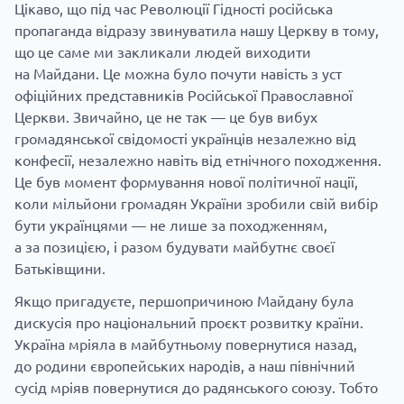
Цікаво, що під час Революції Гідності російська
пропаганда відразу звинуватила нашу Церкву в тому,
що це саме ми закликали людей виходити
на Майдани. Це можна було почути навість з уст
офіційних представників Російської Православної
Церкви. Звичайно, це не так — це був вибух
громадянської свідомості українців незалежно від
конфесії, незалежно навіть від етнічного походження.
Це був момент формування нової політичної нації,
коли мільйони громадян України зробили свій вибір
бути українцями — не лише за походженням,
а за позицією, і разом будувати майбутнє своєї
Батьківщини.
Якщо пригадуєте, першопричиною Майдану була
дискусія про національний проєкт розвитку країни.
Україна мріяла в майбутньому повернутися назад,
до родини європейських народів, а наш північний
сусід мріяв повернутися до радянського союзу. Тобто