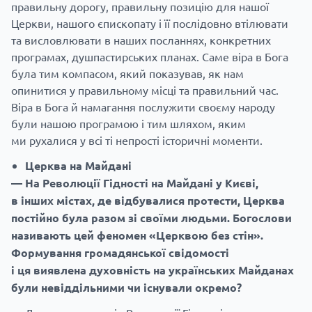
правильну дорогу, правильну позицію для нашої
Церкви, нашого єпископату і її послідовно втілювати
та висловлювати в наших посланнях, конкретних
програмах, душпастирських планах. Саме віра в Бога
була тим компасом, який показував, як нам
опинитися у правильному місці та правильний час.
Віра в Бога й намагання послужити своєму народу
були нашою програмою і тим шляхом, яким
ми рухалися у всі ті непрості історичні моменти.
Церква на Майдані
— На Революції Гідності на Майдані у Києві,
в інших містах, де відбувалися протести, Церква
постійно була разом зі своїми людьми. Богослови
називають цей феномен «Церквою без стін».
Формування громадянської свідомості
і ця виявлена духовність на українських Майданах
були невіддільними чи існували окремо?