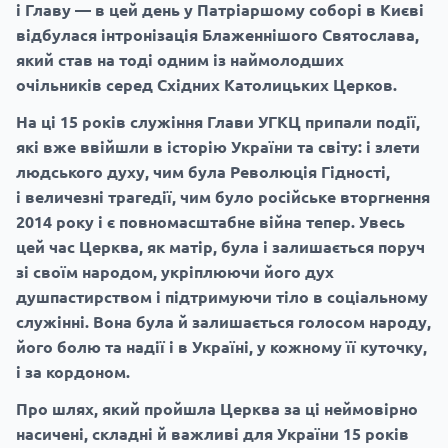
і Главу — в цей день у Патріаршому соборі в Києві
відбулася інтронізація Блаженнішого Святослава,
який став на тоді одним із наймолодших
очільників серед Східних Католицьких Церков.
На ці 15 років служіння Глави УГКЦ припали події,
які вже ввійшли в історію України та світу: і злети
людського духу, чим була Революція Гідності,
і величезні трагедії, чим було російське вторгнення
2014 року і є повномасштабне війна тепер. Увесь
цей час Церква, як матір, була і залишається поруч
зі своїм народом, укріплюючи його дух
душпастирством і підтримуючи тіло в соціальному
служінні. Вона була й залишається голосом народу,
його болю та надії і в Україні, у кожному її куточку,
і за кордоном.
Про шлях, який пройшла Церква за ці неймовірно
насичені, складні й важливі для України 15 років