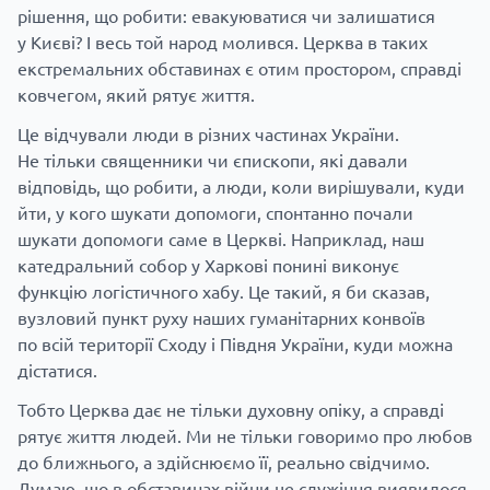
рішення, що робити: евакуюватися чи залишатися
у Києві? І весь той народ молився. Церква в таких
екстремальних обставинах є отим простором, справді
ковчегом, який рятує життя.
Це відчували люди в різних частинах України.
Не тільки священники чи єпископи, які давали
відповідь, що робити, а люди, коли вирішували, куди
йти, у кого шукати допомоги, спонтанно почали
шукати допомоги саме в Церкві. Наприклад, наш
катедральний собор у Харкові понині виконує
функцію логістичного хабу. Це такий, я би сказав,
вузловий пункт руху наших гуманітарних конвоїв
по всій території Сходу і Півдня України, куди можна
дістатися.
Тобто Церква дає не тільки духовну опіку, а справді
рятує життя людей. Ми не тільки говоримо про любов
до ближнього, а здійснюємо її, реально свідчимо.
Думаю, що в обставинах війни це служіння виявилося