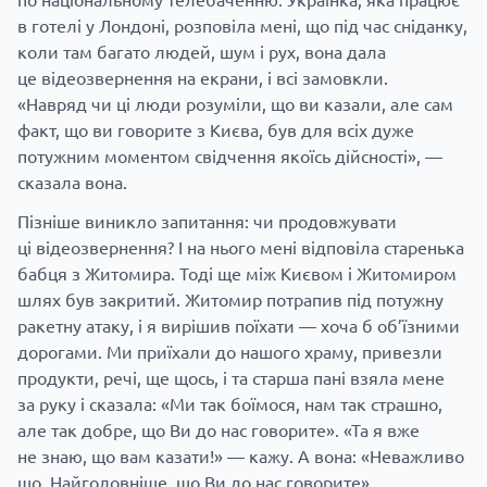
в готелі у Лондоні, розповіла мені, що під час сніданку,
коли там багато людей, шум і рух, вона дала
це відеозвернення на екрани, і всі замовкли.
«Навряд чи ці люди розуміли, що ви казали, але сам
факт, що ви говорите з Києва, був для всіх дуже
потужним моментом свідчення якоїсь дійсності», —
сказала вона.
Пізніше виникло запитання: чи продовжувати
ці відеозвернення? І на нього мені відповіла старенька
бабця з Житомира. Тоді ще між Києвом і Житомиром
шлях був закритий. Житомир потрапив під потужну
ракетну атаку, і я вирішив поїхати — хоча б об’їзними
дорогами. Ми приїхали до нашого храму, привезли
продукти, речі, ще щось, і та старша пані взяла мене
за руку і сказала: «Ми так боїмося, нам так страшно,
але так добре, що Ви до нас говорите». «Та я вже
не знаю, що вам казати!» — кажу. А вона: «Неважливо
що. Найголовніше, що Ви до нас говорите».