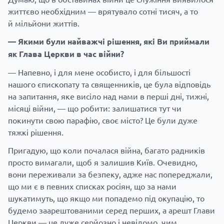
життєво необхідним — врятувало сотні тисяч, а то
й мільйони життів.
— Якими були найважчі рішення, які Ви приймали
як Глава Церкви в час війни?
— Напевно, і для мене особисто, і для більшості
нашого єпископату та священників, це була відповідь
на запитання, яке висіло над нами в перші дні, тижні,
місяці війни, — що робити: залишатися тут чи
покинути свою парафію, своє місто? Це були дуже
тяжкі рішення.
Пригадую, що коли почалася війна, багато радників
просто вимагали, щоб я залишив Київ. Очевидно,
вони переживали за безпеку, адже нас попереджали,
що ми є в певних списках росіян, що за нами
шукатимуть, що якщо ми попадемо під окупацію, то
будемо заарештованими серед перших, а арешт Глави
Церкви — це дуже серйозно і невідомо, чим