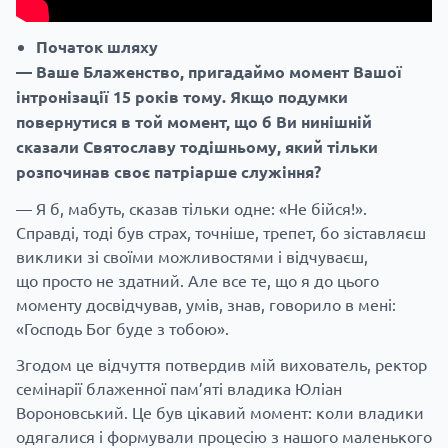
Початок шляху
— Ваше Блаженство, пригадаймо момент Вашої
інтронізації 15 років тому. Якщо подумки
повернутися в той момент, що б Ви нинішній
сказали Святославу тодішньому, який тільки
розпочинав своє патріарше служіння?
— Я б, мабуть, сказав тільки одне: «Не бійся!».
Справді, тоді був страх, точніше, трепет, бо зіставляєш
виклики зі своїми можливостями і відчуваєш,
що просто не здатний. Але все те, що я до цього
моменту досвідчував, умів, знав, говорило в мені:
«Господь Бог буде з тобою».
Згодом це відчуття потвердив мій вихователь, ректор
семінарії блаженної пам’яті владика Юліан
Вороновський. Це був цікавий момент: коли владики
одягалися і формували процесію з нашого маленького