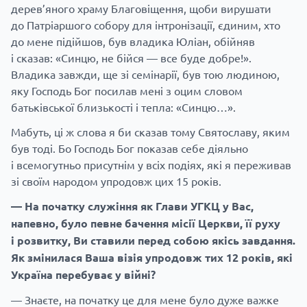
дерев’яного храму Благовіщення, щоби вирушати
до Патріаршого собору для інтронізації, єдиним, хто
до мене підійшов, був владика Юліан, обійняв
і сказав: «Синцю, не бійся — все буде добре!».
Владика завжди, ще зі семінарії, був тою людиною,
яку Господь Бог посилав мені з оцим словом
батьківської близькості і тепла: «Синцю…».
Мабуть, ці ж слова я би сказав тому Святославу, яким
був тоді. Бо Господь Бог показав себе діяльно
і всемогутньо присутнім у всіх подіях, які я переживав
зі своїм народом упродовж цих 15 років.
— На початку служіння як Глави УГКЦ у Вас,
напевно, було певне бачення місії Церкви, її руху
і розвитку, Ви ставили перед собою якісь завдання.
Як змінилася Ваша візія упродовж тих 12 років, які
Україна перебуває у війні?
— Знаєте, на початку це для мене було дуже важке