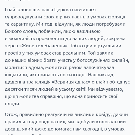
І найголовніше: наша Церква навчилася
супроводжувати своїх вірних навіть в умовах ізоляції
та карантину. Ми тоді відчули, як люди потребували
Божого слова, побачили, якою важливою
є можливість промовляти до наших людей, зокрема
через «Живе телебачення». Тобто цей віртуальний
простір у тих умовах став реальним. Той заклик
до наших вірних брати участь у богослужіннях онлайн,
молитися вдома, молитися разом започаткував
ініціативи, які тривають по сьогодні. Наприклад,
щоденна трансляція «Вервиця єднає» онлайн обʼєднує
десятки тисяч людей в усьому світі! Ми відчуваємо,
що ця молитва справжня, що вона приносить свої
плоди.
Отож, правильно реагуючи на виклики ковіду, даючи
правильні відповіді на них, ми здобули колосальний
досвід, який дуже допомагає нам сьогодні, в умовах