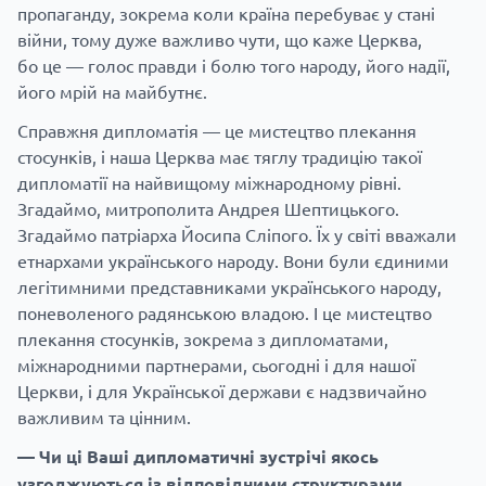
пропаганду, зокрема коли країна перебуває у стані
війни, тому дуже важливо чути, що каже Церква,
бо це — голос правди і болю того народу, його надії,
його мрій на майбутнє.
Справжня дипломатія — це мистецтво плекання
стосунків, і наша Церква має тяглу традицію такої
дипломатії на найвищому міжнародному рівні.
Згадаймо, митрополита Андрея Шептицького.
Згадаймо патріарха Йосипа Сліпого. Їх у світі вважали
етнархами українського народу. Вони були єдиними
легітимними представниками українського народу,
поневоленого радянською владою. І це мистецтво
плекання стосунків, зокрема з дипломатами,
міжнародними партнерами, сьогодні і для нашої
Церкви, і для Української держави є надзвичайно
важливим та цінним.
— Чи ці Ваші дипломатичні зустрічі якось
узгоджуються із відповідними структурами