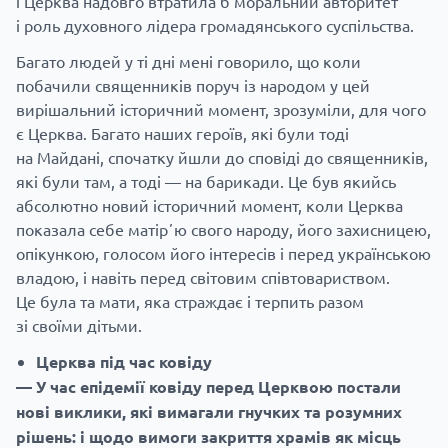
і Церква надовго втратила б моральний авторитет
і роль духовного лідера громадянського суспільства.
Багато людей у ті дні мені говорило, що коли
побачили священників поруч із народом у цей
вирішальний історичний момент, зрозуміли, для чого
є Церква. Багато наших героїв, які були тоді
на Майдані, спочатку йшли до сповіді до священників,
які були там, а тоді — на барикади. Це був якийсь
абсолютно новий історичний момент, коли Церква
показала себе матірʼю свого народу, його захисницею,
опікункою, голосом його інтересів і перед українською
владою, і навіть перед світовим співтовариством.
Це була та мати, яка страждає і терпить разом
зі своїми дітьми.
Церква під час ковіду
— У час епідемії ковіду перед Церквою постали
нові виклики, які вимагали гнучких та розумних
рішень: і щодо вимоги закриття храмів як місць