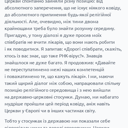
Церкви спонтанно зайняли різну позицію: від
абсолютного заперечення, що не існує ніякого ковіду,
до абсолютного припинення будь-якої релігійної
діяльності. Але, очевидно, між тими двома
крайнощами треба було знайти розумну середину.
Пригадую, у тому діалозі я дуже просив моїх
співбратів не вчити лікарів, що вони мають робити
і як поводитися. Я запитав: «Дорогі співбрати, скажіть,
хтось із вас знає, що таке РНК-вірус?». Знавців
знайшлося не дуже багато. Я продовжив: «Давайте
не переступатимемо межі наших компетенцій
і поважатимемо те, що кажуть лікарі». І ми, маючи
такий щирий діалог між собою, напрацювали спільну
позицію релігійного середовища і з нею вийшли
на державно-церковні стосунки. Думаю, ми набагато
мудріше пройшли цей період ковіду, аніж навіть
Церкви у Європі чи в інших частинах світу.
Тобто у стосунках із державою ми показали себе
відповідальними та доволі второпними. Церкви