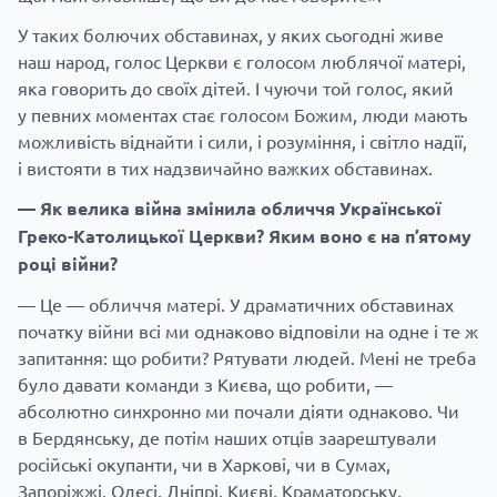
У таких болючих обставинах, у яких сьогодні живе
наш народ, голос Церкви є голосом люблячої матері,
яка говорить до своїх дітей. І чуючи той голос, який
у певних моментах стає голосом Божим, люди мають
можливість віднайти і сили, і розуміння, і світло надії,
і вистояти в тих надзвичайно важких обставинах.
— Як велика війна змінила обличчя Української
Греко-Католицької Церкви? Яким воно є на п’ятому
році війни?
— Це — обличчя матері. У драматичних обставинах
початку війни всі ми однаково відповіли на одне і те ж
запитання: що робити? Рятувати людей. Мені не треба
було давати команди з Києва, що робити, —
абсолютно синхронно ми почали діяти однаково. Чи
в Бердянську, де потім наших отців заарештували
російські окупанти, чи в Харкові, чи в Сумах,
Запоріжжі, Одесі, Дніпрі, Києві, Краматорську,