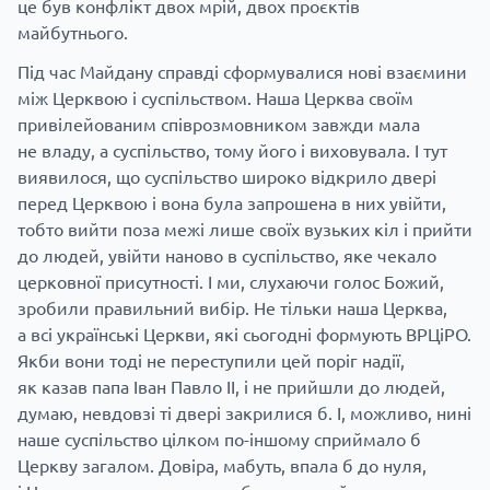
це був конфлікт двох мрій, двох проєктів
майбутнього.
Під час Майдану справді сформувалися нові взаємини
між Церквою і суспільством. Наша Церква своїм
привілейованим співрозмовником завжди мала
не владу, а суспільство, тому його і виховувала. І тут
виявилося, що суспільство широко відкрило двері
перед Церквою і вона була запрошена в них увійти,
тобто вийти поза межі лише своїх вузьких кіл і прийти
до людей, увійти наново в суспільство, яке чекало
церковної присутності. І ми, слухаючи голос Божий,
зробили правильний вибір. Не тільки наша Церква,
а всі українські Церкви, які сьогодні формують ВРЦіРО.
Якби вони тоді не переступили цей поріг надії,
як казав папа Іван Павло ІІ, і не прийшли до людей,
думаю, невдовзі ті двері закрилися б. І, можливо, нині
наше суспільство цілком по-іншому сприймало б
Церкву загалом. Довіра, мабуть, впала б до нуля,