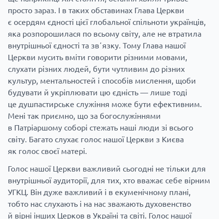
просто зараз. І в таких обставинах Глава Церкви
є осердям єдності цієї глобальної спільноти українців,
яка розпорошилася по всьому світу, але не втратила
внутрішньої єдності та звʼязку. Тому Глава нашої
Церкви мусить вміти говорити різними мовами,
слухати різних людей, бути чутливим до різних
культур, ментальностей і способів мислення, щоби
будувати й укріплювати цю єдність — лише тоді
це душпастирське служіння може бути ефективним.
Мені так приємно, що за богослужіннями
в Патріаршому соборі стежать наші люди зі всього
світу. Багато слухає голос нашої Церкви з Києва
як голос своєї матері.
Голос нашої Церкви важливий сьогодні не тільки для
внутрішньої аудиторії, для тих, хто вважає себе вірним
УГКЦ. Він дуже важливий і в екуменічному плані,
тобто нас слухають і на нас зважають духовенство
й вірні інших Церков в Україні та світі. Голос нашої