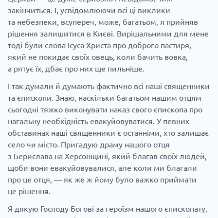
закінчиться. І, усвідомлюючи всі ці виклики
та небезпеки, всупереч, може, багатьом, я прийняв
рішення залишитися в Києві. Вирішальними для мене
тоді були слова Ісуса Христа про доброго пастиря,
який не покидає своїх овець, коли бачить вовка,
а рятує їх, дбає про них ще пильніше.
І так думали й думають фактично всі наші священники
та єпископи. Знаю, наскільки багатьом нашим отцям
сьогодні тяжко виконувати наказ свого єпископа про
нагальну необхідність евакуйовуватися. У певних
обставинах наші священники є останніми, хто залишає
село чи місто. Пригадую драму нашого отця
з Берислава на Херсонщині, який благав своїх людей,
щоби вони евакуйовувалися, але коли ми благали
про це отця, — як же ж йому було важко приймати
це рішення.
Я дякую Господу Богові за героїзм нашого єпископату,