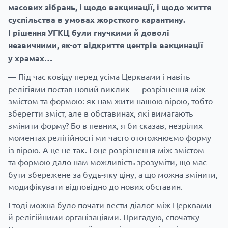
масових зібрань, і щодо вакцинації, і щодо життя
суспільства в умовах жорсткого карантину.
І рішення УГКЦ були гнучкими й доволі
незвичними, як-от відкриття центрів вакцинації
у храмах…
— Під час ковіду перед усіма Церквами і навіть
релігіями постав новий виклик — розрізнення між
змістом та формою: як нам жити нашою вірою, тобто
зберегти зміст, але в обставинах, які вимагають
змінити форму? Бо в певних, я би сказав, незрілих
моментах релігійності ми часто ототожнюємо форму
із вірою. А це не так. І оце розрізнення між змістом
та формою дало нам можливість зрозуміти, що має
бути збережене за будь-яку ціну, а що можна змінити,
модифікувати відповідно до нових обставин.
І тоді можна було почати вести діалог між Церквами
й релігійними організаціями. Пригадую, спочатку