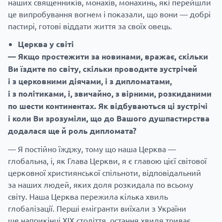
наших священників, монахів, монахинь, які перейшли
це випробування вогнем і показали, що вони — добрі
пастирі, готові віддати життя за своїх овець.
Церква у світі
— Якщо простежити за новинами, вражає, скільки
Ви їздите по світу, скільки проводите зустрічей
і з церковними діячами, і з дипломатами,
і з політиками, і, звичайно, з вірними, розкиданими
по шести континентах. Як відбуваються ці зустрічі
і коли Ви зрозуміли, що до Вашого душпастирства
додалася ще й роль дипломата?
— Я постійно їжджу, тому що наша Церква —
глобальна, і, як Глава Церкви, я є главою цієї світової
церковної християнської спільноти, відповідальний
за наших людей, яких доля розкидала по всьому
світу. Наша Церква пережила кілька хвиль
глобалізації. Перші емігранти виїхали з України
ще наприкінці ХІХ століття, остання хвиля триває