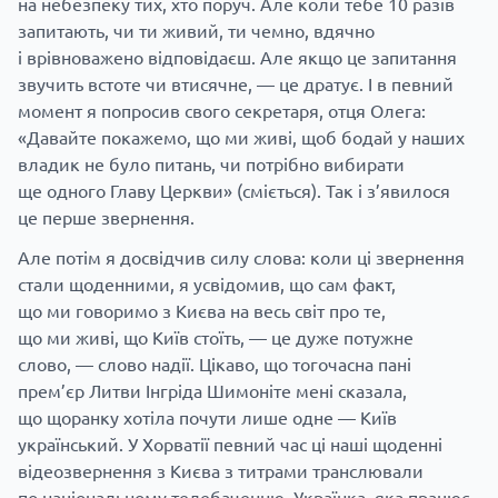
на небезпеку тих, хто поруч. Але коли тебе 10 разів
запитають, чи ти живий, ти чемно, вдячно
і врівноважено відповідаєш. Але якщо це запитання
звучить встоте чи втисячне, — це дратує. І в певний
момент я попросив свого секретаря, отця Олега:
«Давайте покажемо, що ми живі, щоб бодай у наших
владик не було питань, чи потрібно вибирати
ще одного Главу Церкви» (сміється). Так і з’явилося
це перше звернення.
Але потім я досвідчив силу слова: коли ці звернення
стали щоденними, я усвідомив, що сам факт,
що ми говоримо з Києва на весь світ про те,
що ми живі, що Київ стоїть, — це дуже потужне
слово, — слово надії. Цікаво, що тогочасна пані
прем’єр Литви Інгріда Шимоніте мені сказала,
що щоранку хотіла почути лише одне — Київ
український. У Хорватії певний час ці наші щоденні
відеозвернення з Києва з титрами транслювали
по національному телебаченню. Українка, яка працює