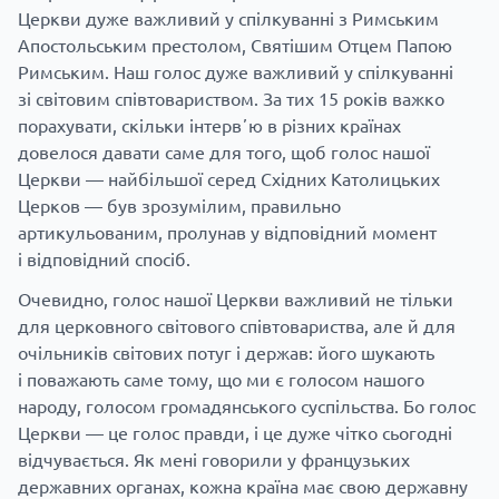
Церкви дуже важливий у спілкуванні з Римським
Апостольським престолом, Святішим Отцем Папою
Римським. Наш голос дуже важливий у спілкуванні
зі світовим співтовариством. За тих 15 років важко
порахувати, скільки інтервʼю в різних країнах
довелося давати саме для того, щоб голос нашої
Церкви — найбільшої серед Східних Католицьких
Церков — був зрозумілим, правильно
артикульованим, пролунав у відповідний момент
і відповідний спосіб.
Очевидно, голос нашої Церкви важливий не тільки
для церковного світового співтовариства, але й для
очільників світових потуг і держав: його шукають
і поважають саме тому, що ми є голосом нашого
народу, голосом громадянського суспільства. Бо голос
Церкви — це голос правди, і це дуже чітко сьогодні
відчувається. Як мені говорили у французьких
державних органах, кожна країна має свою державну