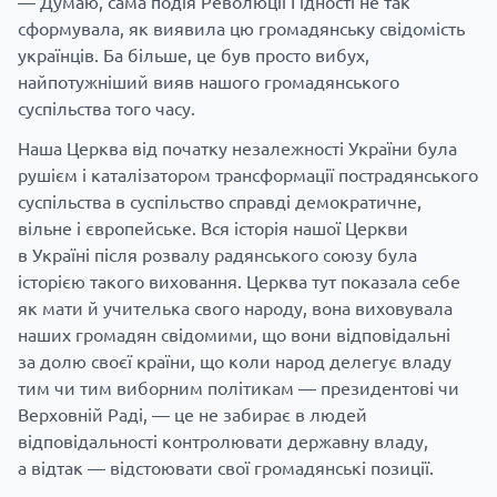
— Думаю, сама подія Революції Гідності не так
сформувала, як виявила цю громадянську свідомість
українців. Ба більше, це був просто вибух,
найпотужніший вияв нашого громадянського
суспільства того часу.
Наша Церква від початку незалежності України була
рушієм і каталізатором трансформації пострадянського
суспільства в суспільство справді демократичне,
вільне і європейське. Вся історія нашої Церкви
в Україні після розвалу радянського союзу була
історією такого виховання. Церква тут показала себе
як мати й учителька свого народу, вона виховувала
наших громадян свідомими, що вони відповідальні
за долю своєї країни, що коли народ делегує владу
тим чи тим виборним політикам — президентові чи
Верховній Раді, — це не забирає в людей
відповідальності контролювати державну владу,
а відтак — відстоювати свої громадянські позиції.