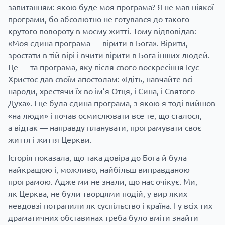
запитанням: якою буде моя програма? Я не мав ніякої
програми, бо абсолютно не готувався до такого
крутого повороту в моєму житті. Тому відповідав:
«Моя єдина програма — вірити в Бога». Вірити,
зростати в тій вірі і вчити вірити в Бога інших людей.
Це — та програма, яку після свого воскресіння Ісус
Христос дав своїм апостолам: «Ідіть, навчайте всі
народи, хрестячи їх во ім’я Отця, і Сина, і Святого
Духа». І це була єдина програма, з якою я тоді вийшов
«на люди» і почав осмислювати все те, що сталося,
а відтак — направду планувати, програмувати своє
життя і життя Церкви.
Історія показала, що така довіра до Бога й була
найкращою і, можливо, найбільш виправданою
програмою. Адже ми не знали, що нас очікує. Ми,
як Церква, не були творцями подій, у вир яких
невдовзі потрапили як суспільство і країна. І у всіх тих
драматичних обставинах треба було вміти знайти