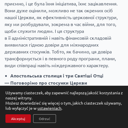
приємно, і це була їхня ініціатива, їхнє зацікавлення.
Вони дуже оцінили, можливо не так окремих осіб
нашої Церкви, як ефективність церковної структури,
яку ми розбудували, зокрема в час війни, для того,
щоби служити людям. І ця структура
в її адміністративній і навіть фінансовій складовій
виявилася гідною довіри для міжнародних
державних стосунків. Тобто, як бачимо, ця довіра
трансформується і в певного роду програми, плани,
види співпраці навіть міждержавного характеру.
Апостольська столиця і три Святіші Отці
— Поговорімо про стосунки Церкви
з Апостольською столицею, зокрема про Ваш
Używamy ciasteczek, aby zapewnić najlepszą jakość korzystania z
досвід як Глави Церкви, якому доводилося
naszej witryny.
Możesz dowiedzieć się więcej o tym, jakich ciasteczek używamy,
пояснювати українцям певні речі, що звучали
lub wyłączyć je w
ustawieniach
.
з Ватикану…
Akceptuj
Odrzuć
— Очевидно, коли наше суспільство хотіло зрозуміти,