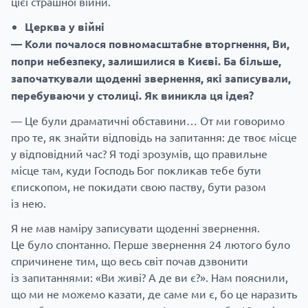
цієї страшної війни.
Церква у війні
— Коли почалося повномасштабне вторгнення, Ви,
попри небезпеку, залишилися в Києві. Ба більше,
започаткували щоденні звернення, які записували,
перебуваючи у столиці. Як виникла ця ідея?
— Це були драматичні обставини… От ми говоримо
про те, як знайти відповідь на запитання: де твоє місце
у відповідний час? Я тоді зрозумів, що правильне
місце там, куди Господь Бог покликав тебе бути
єпископом, не покидати свою паству, бути разом
із нею.
Я не мав наміру записувати щоденні звернення.
Це було спонтанно. Перше звернення 24 лютого було
спричинене тим, що весь світ почав дзвонити
із запитаннями: «Ви живі? А де ви є?». Нам пояснили,
що ми не можемо казати, де саме ми є, бо це наразить