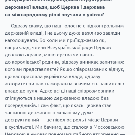
державної влади, щоб Церква і держава
на міжнародному рівні звучали в унісон?
— Одразу скажу, що наш голос не є підконтрольним
державній владі, і на цьому дуже важливо завжди
наголошувати. Бо коли ми приїжджаємо як,
наприклад, члени Всеукраїнської ради Церков
до якоїсь країни, міністерства чи навіть
до королівської родини, відразу виникає запитання:
кого ви представляєте? Якщо співрозмовник відчує,
що нас прислала українська влада, одразу
авторитет чи навіть моральна значимість наших слів
впаде до нуля. Адже всі ці наші співрозмовники
спілкуються з нашою державною владою без
посередників. І сам факт, що якась Церква стає
частиною державного механізму дуже
деструктивний — це нівелює роль і місце Церкви
в суспільстві. Ми бачимо, що сталося з Московською
Церквою в умовах повномасштабного вторгнення —