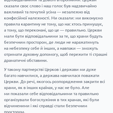
сказали своє слово і наш голос був надзвичайно
важливий та почутий усіма — незалежно від
конфесійної належності. Ми сказали: ми виконуємо
правила карантину не тому, що нас хтось примушує,
а тому, що переконані, що це — правильно. Церкви
мали бути відповідальними за те, що храми будуть
безпечним простором, де люди не наражатимуть
на небезпеку себе й інших, а навпаки — зможуть
отримати духовну допомогу, щоб пережити ті страшні
драматичні обставини.
У такому партнерстві Церков і держави ми дуже
багато навчилися, а держава навчилася поважати
Церкви. До речі, якогось розпорядження закрити всі
храми, як в інших країнах, у нас не було. Але
ми показали себе відповідальними та правильно
організували богослужіння в тих храмах, які були
відчиненими і які справді стали безпечним
простором.