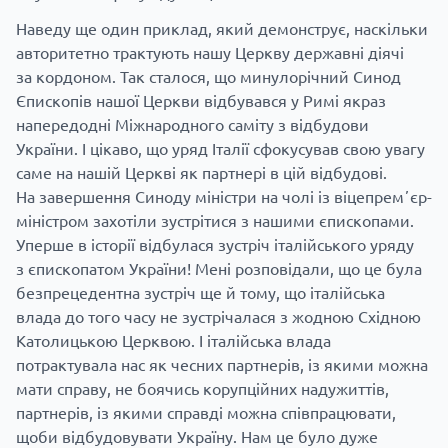
Наведу ще один приклад, який демонструє, наскільки
авторитетно трактують нашу Церкву державні діячі
за кордоном. Так сталося, що минулорічний Синод
Єпископів нашої Церкви відбувався у Римі якраз
напередодні Міжнародного саміту з відбудови
України. І цікаво, що уряд Італії сфокусував свою увагу
саме на нашій Церкві як партнері в цій відбудові.
На завершення Синоду міністри на чолі із віцепремʼєр-
міністром захотіли зустрітися з нашими єпископами.
Уперше в історії відбулася зустріч італійського уряду
з єпископатом України! Мені розповідали, що це була
безпрецедентна зустріч ще й тому, що італійська
влада до того часу не зустрічалася з жодною Східною
Католицькою Церквою. І італійська влада
потрактувала нас як чесних партнерів, із якими можна
мати справу, не боячись корупційних надужиттів,
партнерів, із якими справді можна співпрацювати,
щоби відбудовувати Україну. Нам це було дуже