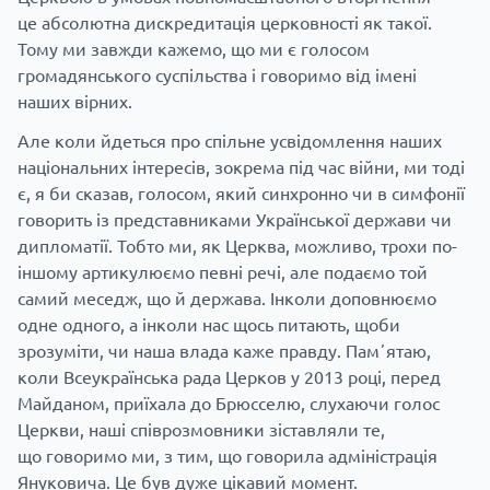
це абсолютна дискредитація церковності як такої.
Тому ми завжди кажемо, що ми є голосом
громадянського суспільства і говоримо від імені
наших вірних.
Але коли йдеться про спільне усвідомлення наших
національних інтересів, зокрема під час війни, ми тоді
є, я би сказав, голосом, який синхронно чи в симфонії
говорить із представниками Української держави чи
дипломатії. Тобто ми, як Церква, можливо, трохи по-
іншому артикулюємо певні речі, але подаємо той
самий меседж, що й держава. Інколи доповнюємо
одне одного, а інколи нас щось питають, щоби
зрозуміти, чи наша влада каже правду. Памʼятаю,
коли Всеукраїнська рада Церков у 2013 році, перед
Майданом, приїхала до Брюсселю, слухаючи голос
Церкви, наші співрозмовники зіставляли те,
що говоримо ми, з тим, що говорила адміністрація
Януковича. Це був дуже цікавий момент.