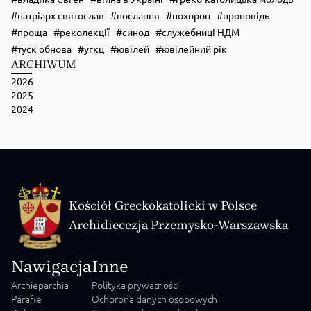
патріарх святослав
послання
похорон
проповідь
проща
реколекції
синод
служебниці НДМ
туск обнова
угкц
ювілей
ювілейний рік
ARCHIWUM
2026
2025
2024
Kościół Greckokatolicki w Polsce
Archidiecezja Przemysko-Warszawska
Nawigacja
Inne
Archieparchia
Polityka prywatności
Parafie
Ochorona danych osobowych