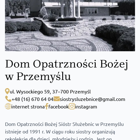
Dom Opatrzności Bożej
w Przemyślu
ul. Wysockiego 59, 37–700 Przemyśl
+48 (16) 670 64 04
siostrysluzebnice@gmail.com
internet strona
facebook
instagram
Dom Opatrzności Bożej Sióstr Służebnic w Przemyślu
istnieje od 1991 r. W ciągu roku siostry organizują
rekolekcje dla dzieci, młodzieży i rodzin. Jest on