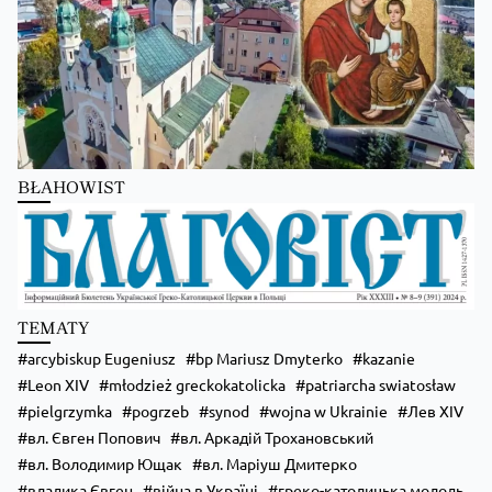
BŁAHOWIST
TEMATY
arcybiskup Eugeniusz
bp Mariusz Dmyterko
kazanie
Leon XIV
młodzież greckokatolicka
patriarcha swiatosław
pielgrzymka
pogrzeb
synod
wojna w Ukrainie
Лев XIV
вл. Євген Попович
вл. Аркадій Трохановський
вл. Володимир Ющак
вл. Маріуш Дмитерко
владика Євген
війна в Україні
греко-католицька молодь