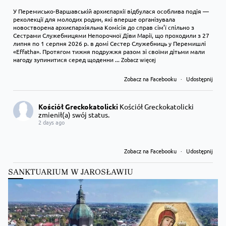
У Перемисько-Варшавській архиєпархії відбулася особлива подія —
реколекції для молодих родин, які вперше організувала
новостворена архиєпархіяльна Комісія до справ сім’ї спільно з
Сестрами Служебницями Непорочної Діви Марії, що проходили з 27
липня по 1 серпня 2026 р. в домі Сестер Служебниць у Перемишлі
«Effatha». Протягом тижня подружжя разом зі своїми дітьми мали
нагоду зупинитися серед щоденни
...
Zobacz więcej
Zobacz na Facebooku
·
Udostępnij
Kościół Greckokatolicki
Kościół Greckokatolicki
zmienił(a) swój status.
2 days ago
Zobacz na Facebooku
·
Udostępnij
SANKTUARIUM W JAROSŁAWIU
Kościół Greckokatolicki
Kościół Greckokatolicki
zmienił(a) swój status.
2 days ago
Zobacz na Facebooku
·
Udostępnij