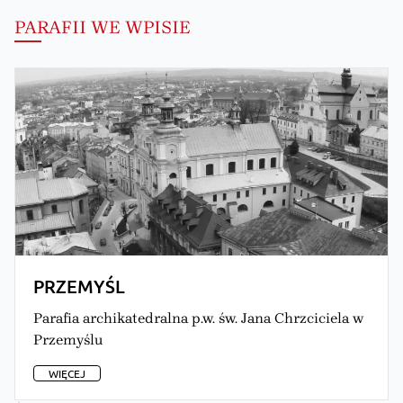
PARAFII WE WPISIE
PRZEMYŚL
Parafia archikatedralna p.w. św. Jana Chrzciciela w
Przemyślu
WIĘCEJ