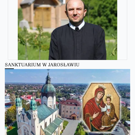
SANKTUARIUM W JAROSŁAWIU
Zobacz na Facebooku
·
Udostępnij
Kościół Greckokatolicki
Kościół Greckokatolicki
zmienił(a) swój status.
6 hours ago
Zobacz na Facebooku
·
Udostępnij
Kościół Greckokatolicki
2 days ago