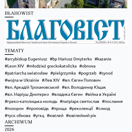
Школи Християнського Аніматора (ШХА)
BŁAHOWIST
✨ Хочеш не просто проводити час, а зростати у вірі, відкривати свої
таланти та навчитися надихати інших?
Запрошуємо тебе до Школи Християнського Аніматора (ШХА) —
місця, де формується нове покоління християнських лідерів.
💙 На тебе чекає:
• живе спілкування та нові знайомства;
TEMATY
• формація, яка допоможе зміцнити віру;
• практичні навички для організації зустрічей, т
...
Zobacz więcej
arcybiskup Eugeniusz
bp Mariusz Dmyterko
kazanie
Leon XIV
młodzież greckokatolicka
obnova
patriarcha swiatosław
pielgrzymka
pogrzeb
synod
wojna w Ukrainie
Лев XIV
вл. Євген Попович
вл. Аркадій Трохановський
вл. Володимир Ющак
вл. Маріуш Дмитерко
владика Євген
війна в Україні
греко-католицька молодь
патріарх святослав
послання
похорон
проповідь
проща
реколекції
синод
туск обнова
угкц
ювілей
ювілейний рік
ARCHIWUM
2026