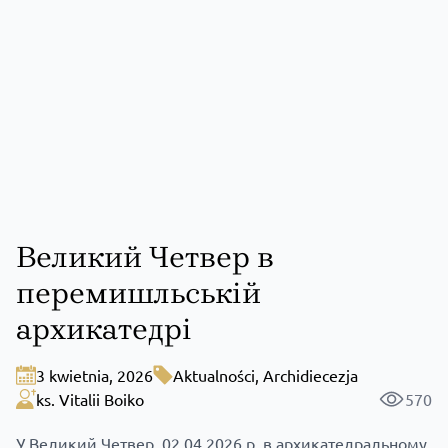
Великий Четвер в
перемишльській
архикатедрі
3 kwietnia, 2026
Aktualności
,
Archidiecezja
ks. Vitalii Boiko
570
У Великий Четвер, 02.04.2026 р. в архикатедральному