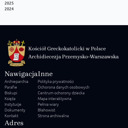
Zobacz na Facebooku
·
Udostępnij
2025
2024
Kościół Greckokatolicki w Polsce
Archidiecezja Przemysko-Warszawska
Nawigacja
Inne
Archieparchia
Polityka prywatności
Parafie
Ochorona danych osobowych
Biskupi
Centrum ochorony dziecka
Księża
Mapa interaktywna
Instytucje
Pełnia wiary
Dokumenty
Błahowist
Kontakt
Strona archiwalna
Adres