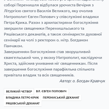
соборі Перемишля відбулася урочиста Вечірня з
Літургією святого Василія Великого, яку очолив
Митрополит Євген Попович у співслужінні владики
Петра Крика. Разом з архипастирями богослужіння
звершили священики Перемишльського та
Ряшівського деканатів, а також семінаристи духовної
семінарії на чолі з ректором о. мітр. Богданом
Панчаком.
Завершенням Богослужіння став зворушливий
євангельський чин, у якому Митрополит, наслідуючи
Христа, здійснив умивання ніг священникам. Після
завершення богослужіння парафіяльна спільнота
привітала владик та всіх священників.
Автор: о. Богдан Кравчук
ВЛ. ЄВГЕН ПОПОВИЧ
ВЕЛИКИЙ ЧЕТВЕР
ВЛАДИКА ПЕТРО КРИК
ПЕРЕМИСЬКИЙ ДЕКАНАТ
РЯШІВСЬКИЙ ДЕКАНАТ