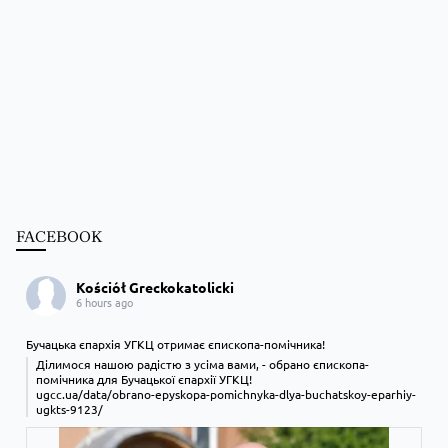
FACEBOOK
Kościół Greckokatolicki
6 hours ago
Бучацька єпархія УГКЦ отримає єпископа-помічника!
Ділимося нашою радістю з усіма вами, - обрано єпископа-
помічника для Бучацької єпархії УГКЦ!
ugcc.ua/data/obrano-epyskopa-pomichnyka-dlya-buchatskoy-eparhiy-
ugkts-9123/