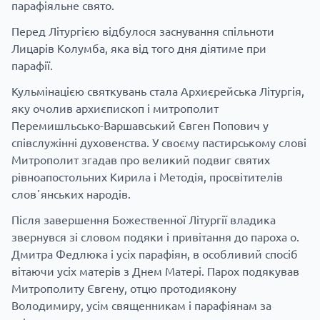
парафіяльне свято.
Перед Літургією відбулося заснування спільноти
Лицарів Колумба, яка від того дня діятиме при
парафії.
Кульмінацією святкувань стала Архиєрейська Літургія,
яку очолив архиєпископ і митрополит
Перемишльсько-Варшавський Євген Попович у
співслужінні духовенства. У своєму пастирському слові
Митрополит згадав про великий подвиг святих
рівноапостольних Кирила і Методія, просвітителів
словʼянських народів.
Після завершення Божественної Літургії владика
звернувся зі словом подяки і привітання до пароха о.
Дмитра Федлюка і усіх парафіян, в особливий спосіб
вітаючи усіх матерів з Днем Матері. Парох подякував
Митрополиту Євгену, отцю протодиякону
Володимиру, усім священникам і парафіянам за