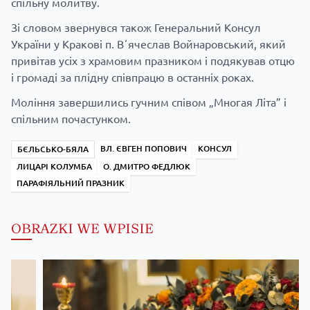
спільну молитву.
Зі словом звернувся також Генеральний Консул
України у Кракові п. Вʼячеслав Войнаровський, який
привітав усіх з храмовим празником і подякував отцю
і громаді за плідну співпрацю в останніх роках.
Моління завершились гучним співом „Многая Літа” і
спільним почастунком.
ВЛ. ЄВГЕН ПОПОВИЧ
КОНСУЛ
БЄЛЬСЬКО-БЯЛА
ЛИЦАРІ КОЛУМБА
О. ДМИТРО ФЕДЛЮК
ПАРАФІЯЛЬНИЙ ПРАЗНИК
OBRAZKI WE WPISIE