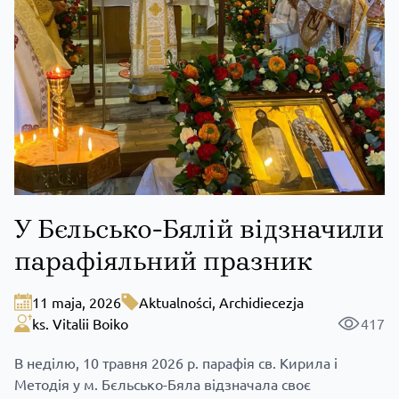
У Бєльсько-Бялій відзначили
парафіяльний празник
11 maja, 2026
Aktualności
,
Archidiecezja
ks. Vitalii Boiko
417
В неділю, 10 травня 2026 р. парафія св. Кирила і
Методія у м. Бєльсько-Бяла відзначала своє