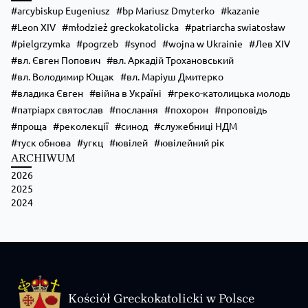
arcybiskup Eugeniusz
bp Mariusz Dmyterko
kazanie
Leon XIV
młodzież greckokatolicka
patriarcha swiatosław
pielgrzymka
pogrzeb
synod
wojna w Ukrainie
Лев XIV
вл. Євген Попович
вл. Аркадій Трохановський
вл. Володимир Ющак
вл. Маріуш Дмитерко
владика Євген
війна в Україні
греко-католицька молодь
патріарх святослав
послання
похорон
проповідь
проща
реколекції
синод
служебниці НДМ
туск обнова
угкц
ювілей
ювілейний рік
ARCHIWUM
2026
2025
2024
Kościół Greckokatolicki w Polsce