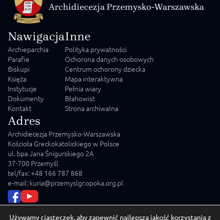
Archidiecezja Przemysko-Warszawska
Nawigacja
Inne
Archieparchia
Polityka prywatności
Parafie
Ochorona danych osobowych
Biskupi
Centrum ochorony dziecka
Księża
Mapa interaktywna
Instytucje
Pełnia wiary
Dokumenty
Błahowist
Kontakt
Strona archiwalna
Adres
Archidiecezja Przemysko-Warszawska
Kościoła Greckokatolickiego w Polsce
ul. bpa Jana Śnigurskiego 2A
37-700 Przemyśl
tel/fax: +48 166 787 868
e-mail: kuria@przemyslgr.opoka.org.pl
Używamy ciasteczek, aby zapewnić najlepszą jakość korzystania z