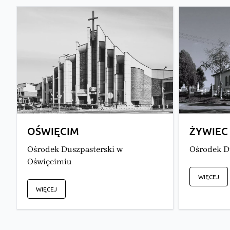
OŚWIĘCIM
ŻYWIEC
Ośrodek Duszpasterski w
Ośrodek D
Oświęcimiu
WIĘCEJ
WIĘCEJ