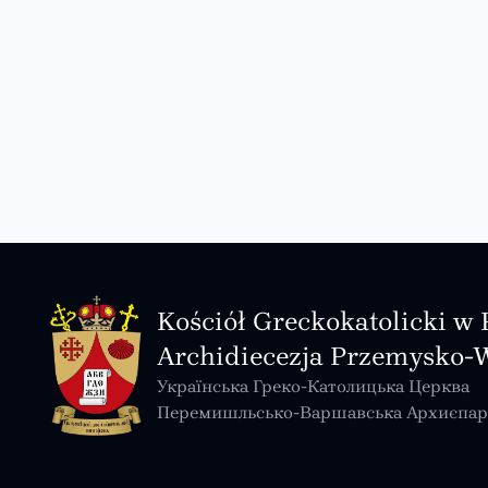
Kościół Greckokatolicki w 
Archidiecezja Przemysko-
Українська Греко-Католицька Церква
Перемишльсько-Варшавська Архиєпар