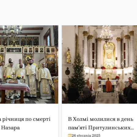
 річниця по смерті
В Холмі молилися в день
я Назара
пам’яті Притулинських
мучеників
26 stycznia 2025