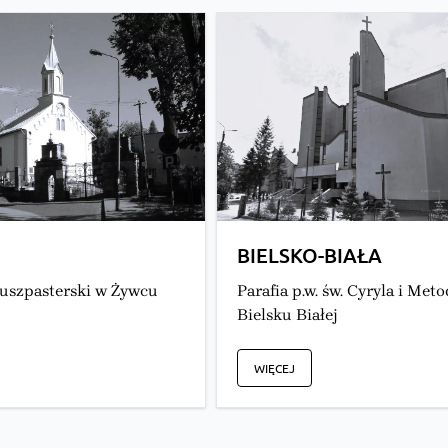
BIELSKO-BIAŁA
uszpasterski w Żywcu
Parafia p.w. św. Cyryla i Met
Bielsku Białej
WIĘCEJ