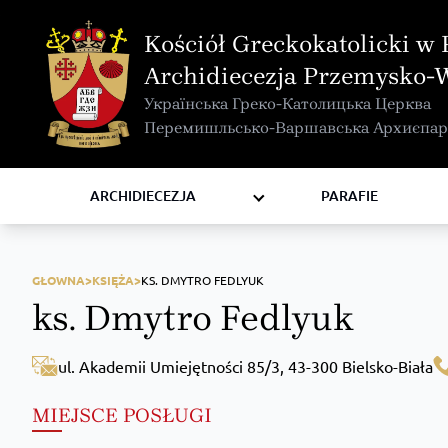
MAPA INTERAKTYWNA
Kościół Greckokatolicki w 
KURIA METROPOLITALNA
Archidiecezja Przemysko-
KAPITUŁA
Українська Греко-Католицька Церква
KOMISJE I WYDZIAŁY
Перемишльсько-Варшавська Архиєпар
RADY
ZAKONY I ZGROMADZENIA
ARCHIDIECEZJA
PARAFIE
GŁOWNA>
KSIĘŻA>
KS. DMYTRO FEDLYUK
ks. Dmytro Fedlyuk
ul. Akademii Umiejętności 85/3, 43-300 Bielsko-Biała
MIEJSCE POSŁUGI