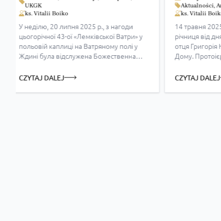
Ватри» в Ждині
UKGK
Aktualności
,
A
ks. Vitalii Boiko
ks. Vitalii Boi
У неділю, 20 липня 2025 р., з нагоди
14 травня 202
цьогорічної 43-ої «Лемківської Ватри» у
річниця від дн
польовій каплиці на Ватряному полі у
отця Григорія
Ждині була відслужена Божественна
Дому. Протоіє
Літургія, яку очолив владика Микола
був парохом в 
кардинал Бичок, єпарх Мельбурнський з
певний час св
CZYTAJ DALEJ
CZYTAJ DALEJ
Автралії. Під час Літургії владиці
в Овчарах (Рих
кардиналу співслужили вл. Євген
(Маластів), с
Попович, архиєпископ і митрополит
та очолював М
Перемисько-Варшавський, вл.
Перемисько-Ва
Володимир Ющак, єпарх Вроцлавсько-
цей день на [
Кошалінський, який також звернувся […]