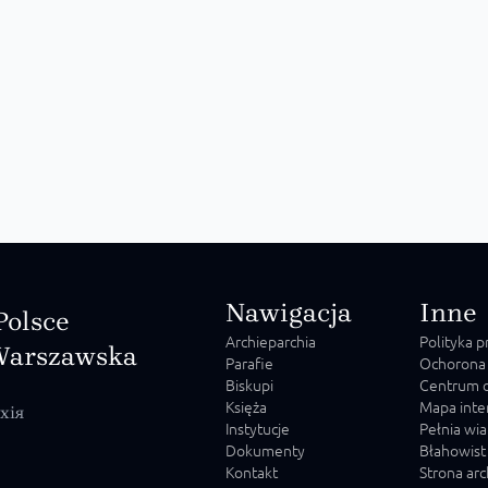
Nawigacja
Inne
Polsce
Archieparchia
Polityka 
Warszawska
Parafie
Ochorona
Biskupi
Centrum o
Księża
Mapa inte
хія
Instytucje
Pełnia wia
Dokumenty
Błahowist
Kontakt
Strona ar