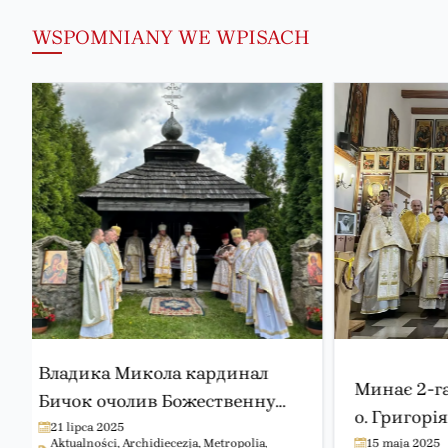
WSPOMNIANY WE WPISACH
Владика Микола кардинал
Минає 2-га
Бичок очолив Божественну
о. Григорі
Літургію під час «Лемківської
21 lipca 2025
Aktualności
,
Archidiecezja
,
Metropolia
,
15 maja 2025