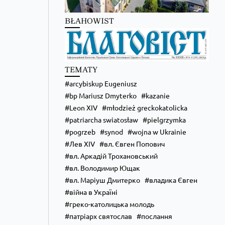
BŁAHOWIST
TEMATY
arcybiskup Eugeniusz
bp Mariusz Dmyterko
kazanie
Leon XIV
młodzież greckokatolicka
Zobacz na Facebooku
·
Udostępnij
patriarcha swiatosław
pielgrzymka
pogrzeb
synod
wojna w Ukrainie
Лев XIV
вл. Євген Попович
вл. Аркадій Трохановський
вл. Володимир Ющак
вл. Маріуш Дмитерко
владика Євген
війна в Україні
греко-католицька молодь
патріарх святослав
послання