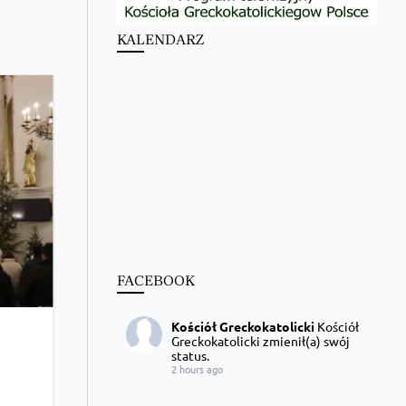
KALENDARZ
FACEBOOK
Kościół Greckokatolicki
Kościół
Greckokatolicki zmienił(a) swój
status.
2 hours ago