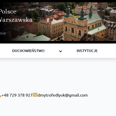
Polsce
Warszawska
BISKUPI
хія
KSIĘŻA
DIAKONI
DUCHOWIEŃSTWO
INSTYTUCJE
+48 729 378 927
dmytrofedlyuk@gmail.com