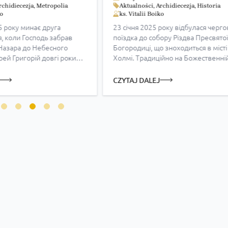
rchidiecezja
,
Metropolia
Aktualności
,
Archidiecezja
,
Historia
ko
ks. Vitalii Boiko
5 року минає друга
23 січня 2025 року відбулася черго
я, коли Господь забрав
поїздка до собору Рiздва Пресвято
 Назара до Небесного
Богородицi, що зноходиться в місті
рей Григорій довгі роки
Холмi. Традиційно на Божественні
Горлицях та Білянці, в
Літургії був присутній о. мітрат Ст
ого служіння був парохом
Батрух, який виголосив проповідь
CZYTAJ DALEJ
валді), Розділлі та Пантні
Пратулинських мучеників, які відд
півпрацював з «Сарептою»
життя в обороні своєї віри. Отець
олодіжну Комісію
Стефан наголосив на тому, що Це
ршавської Архиєпархії. В
сьогодні потребує людей, які свідч
…]
свою віру і […]