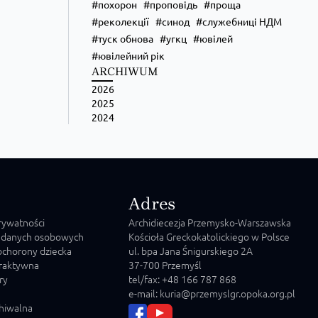
похорон
проповідь
проща
реколекції
синод
служебниці НДМ
туск обнова
угкц
ювілей
ювілейний рік
ARCHIWUM
2026
2025
2024
Adres
prywatności
Archidiecezja Przemysko-Warszawska
 danych osobowych
Kościoła Greckokatolickiego w Polsce
chorony dziecka
ul. bpa Jana Śnigurskiego 2A
raktywna
37-700 Przemyśl
ry
tel/fax: +48 166 787 868
e-mail: kuria@przemyslgr.opoka.org.pl
chiwalna