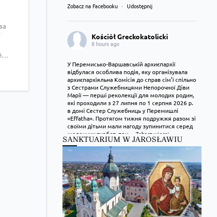
Zobacz na Facebooku
·
Udostępnij
ва
ї
Kościół Greckokatolicki
8 hours ago
й
ефан
У Перемисько-Варшавській архиєпархії
відбулася особлива подія, яку організувала
 про
архиєпархіяльна Комісія до справ сім’ї спільно
али
з Сестрами Служебницями Непорочної Діви
Марії — перші реколекції для молодих родин,
рква
які проходили з 27 липня по 1 серпня 2026 р.
в домі Сестер Служебниць у Перемишлі
ать
«Effatha». Протягом тижня подружжя разом зі
своїми дітьми мали нагоду зупинитися серед
щоденних турбот, при
...
Zobacz więcej
SANKTUARIUM W JAROSŁAWIU
Zobacz na Facebooku
·
Udostępnij
Kościół Greckokatolicki
9 hours ago
Преображення Господнє в Лодзі