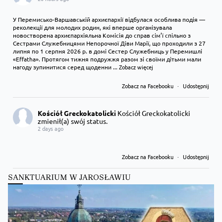
У Перемисько-Варшавській архиєпархії відбулася особлива подія —
реколекції для молодих родин, які вперше організувала
новостворена архиєпархіяльна Комісія до справ сім’ї спільно з
Сестрами Служебницями Непорочної Діви Марії, що проходили з 27
липня по 1 серпня 2026 р. в домі Сестер Служебниць у Перемишлі
«Effatha». Протягом тижня подружжя разом зі своїми дітьми мали
нагоду зупинитися серед щоденни
...
Zobacz więcej
Zobacz na Facebooku
·
Udostępnij
Kościół Greckokatolicki
Kościół Greckokatolicki
zmienił(a) swój status.
2 days ago
Zobacz na Facebooku
·
Udostępnij
SANKTUARIUM W JAROSŁAWIU
Kościół Greckokatolicki
Kościół Greckokatolicki
zmienił(a) swój status.
2 days ago