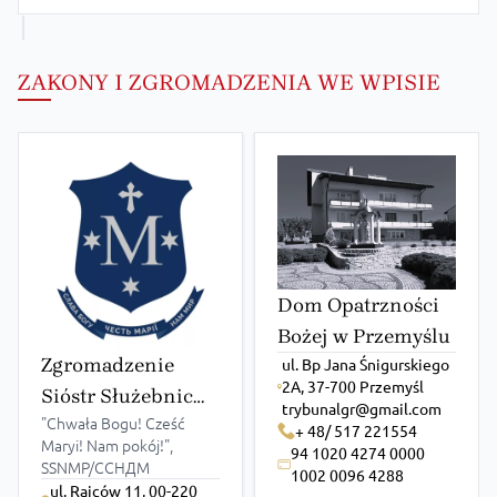
ZAKONY I ZGROMADZENIA WE WPISIE
Dom Opatrzności
Bożej w Przemyślu
Zgromadzenie
ul. Bp Jana Śnigurskiego
2A, 37-700 Przemyśl
Sióstr Służebnic
trybunalgr@gmail.com
"Chwała Bogu! Cześć
NMP
+ 48/ 517 221554
Maryi! Nam pokój!",
94 1020 4274 0000
SSNMP/ССНДМ
1002 0096 4288
ul. Rajców 11, 00-220