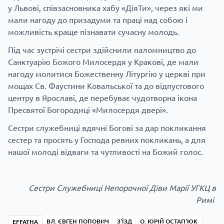
у Львові, співзасновника хабу «ДіяТи», через які ми
мали нагоду до призадуми та праці над собою і
можливість краще пізнавати сучасну молодь.
Під час зустрічі сестри здійснили паломництво до
Санктуарію Божого Милосердя у Кракові, де мали
нагоду молитися Божественну Літургію у церкві при
мощах Св. Фаустини Ковальської та до відпустового
центру в Ярославі, де перебуває чудотворна ікона
Пресвятої Богородиці «Милосердя двері».
Сестри служебниці вдячні Богові за дар покликання
сестер та просять у Господа ревних покликань, а для
нашої молоді відваги та чутливості на Божий голос.
Сестри Служебниці Непорочної Діви Марії УГКЦ в
Римі
ВЛ. ЄВГЕН ПОПОВИЧ
З'ЇЗД
О. ЮРІЙ ОСТАП'ЮК
EFFATHA