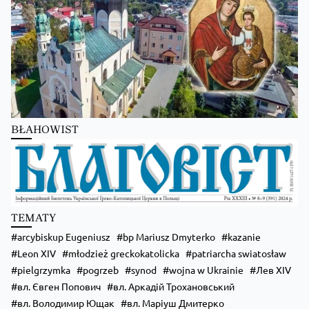
Zobacz na Facebooku
·
Udostępnij
BŁAHOWIST
TEMATY
arcybiskup Eugeniusz
bp Mariusz Dmyterko
kazanie
Leon XIV
młodzież greckokatolicka
patriarcha swiatosław
pielgrzymka
pogrzeb
synod
wojna w Ukrainie
Лев XIV
вл. Євген Попович
вл. Аркадій Трохановський
вл. Володимир Ющак
вл. Маріуш Дмитерко