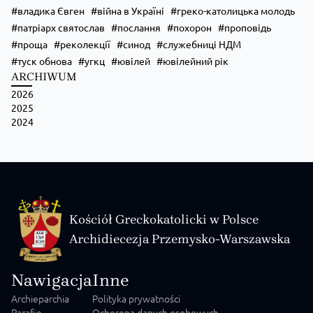
владика Євген
війна в Україні
греко-католицька молодь
патріарх святослав
послання
похорон
проповідь
проща
реколекції
синод
служебниці НДМ
туск обнова
угкц
ювілей
ювілейний рік
ARCHIWUM
2026
2025
2024
Kościół Greckokatolicki w Polsce
Archidiecezja Przemysko-Warszawska
Nawigacja
Inne
Archieparchia
Polityka prywatności
Parafie
Ochorona danych osobowych