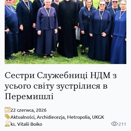
Сестри Служебниці НДМ з
усього світу зустрілися в
Перемишлі
22 czerwca, 2026
Aktualności
,
Archidiecezja
,
Metropolia
,
UKGK
ks. Vitalii Boiko
211