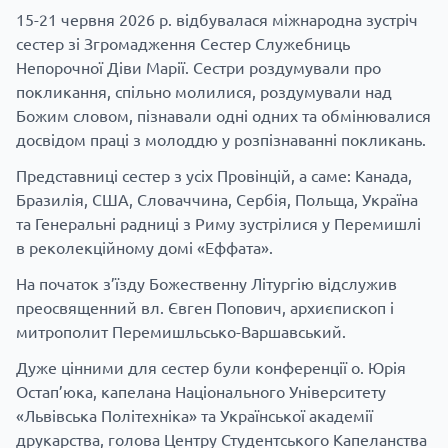
15-21 червня 2026 р. відбувалася міжнародна зустріч
сестер зі Згромадження Сестер Служебниць
Непорочної Діви Марії. Сестри роздумували про
покликання, спільно молилися, роздумували над
Божим словом, пізнавали одні одних та обмінювалися
досвідом праці з молоддю у розпізнаванні покликань.
Представниці сестер з усіх Провінцій, а саме: Канада,
Бразилія, США, Словаччина, Сербія, Польща, Україна
та Генеральні радниці з Риму зустрілися у Перемишлі
в реколекційному домі «Еффата».
На початок з’їзду Божественну Літургію відслужив
преосвященний вл. Євген Попович, архиєпископ і
митрополит Перемишльсько-Варшавський.
Дуже цінними для сестер були конференції о. Юрія
Остап’юка, капелана Національного Університету
«Львівська Політехніка» та Української академії
друкарства, голова Центру Студентського Капеланства