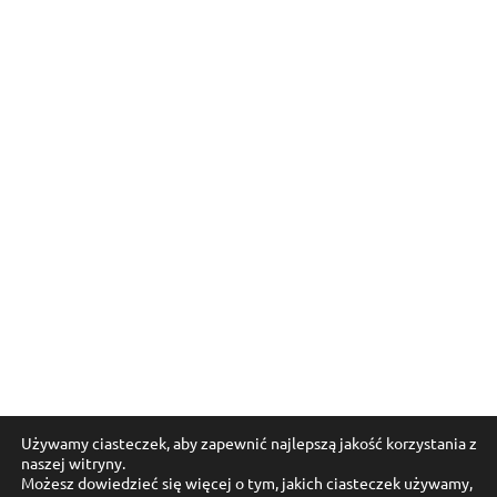
Używamy ciasteczek, aby zapewnić najlepszą jakość korzystania z
naszej witryny.
Możesz dowiedzieć się więcej o tym, jakich ciasteczek używamy,