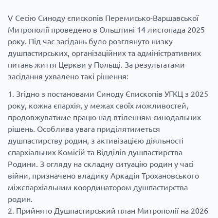
V Сесію Синоду єпископів Перемисько-Варшавської
Митрополії проведено в Ольштині 14 листопада 2025
року. Під час засідань було розглянуто низку
душпастирських, організаційних та адміністративних
питань життя Церкви у Польщі. За результатами
засідання ухвалено такі рішення:
Згідно з постановами Синоду Єпископів УГКЦ з 2025
року, кожна єпархія, у межах своїх можливостей,
продовжуватиме працю над втіленням синодальних
рішень. Особлива увага приділятиметься
душпастирству родин, з активізацією діяльності
єпархіальних Комісій та Відділів душпастирства
Родини. З огляду на складну ситуацію родин у часі
війни, призначено владику Аркадія Трохановського
міжєпархіальним координатором душпастирства
родин.
Прийнято Душпастирський план Митрополії на 2026