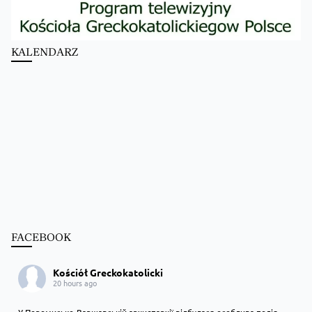
KALENDARZ
FACEBOOK
Kościół Greckokatolicki
20 hours ago
У Перемисько-Варшавській архиєпархії відбулася особлива подія —