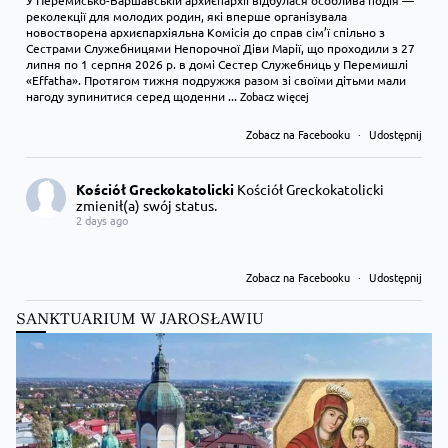
реколекції для молодих родин, які вперше організувала
новостворена архиєпархіяльна Комісія до справ сім’ї спільно з
Сестрами Служебницями Непорочної Діви Марії, що проходили з 27
липня по 1 серпня 2026 р. в домі Сестер Служебниць у Перемишлі
«Effatha». Протягом тижня подружжя разом зі своїми дітьми мали
нагоду зупинитися серед щоденни
...
Zobacz więcej
Zobacz na Facebooku
·
Udostępnij
Kościół Greckokatolicki
Kościół Greckokatolicki
zmienił(a) swój status.
2 days ago
Zobacz na Facebooku
·
Udostępnij
SANKTUARIUM W JAROSŁAWIU
Kościół Greckokatolicki
Kościół Greckokatolicki
zmienił(a) swój status.
2 days ago
Zobacz na Facebooku
·
Udostępnij