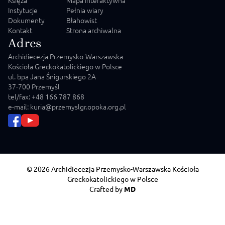
Instytucje
Pełnia wiary
Dokumenty
Błahowist
Kontakt
Strona archiwalna
Adres
Archidiecezja Przemysko-Warszawska
Kościoła Greckokatolickiego w Polsce
ul. bpa Jana Śnigurskiego 2A
37-700 Przemyśl
tel/fax: +48 166 787 868
e-mail: kuria@przemyslgr.opoka.org.pl
© 2026 Archidiecezja Przemysko-Warszawska Kościoła
Greckokatolickiego w Polsce
Crafted by
MD