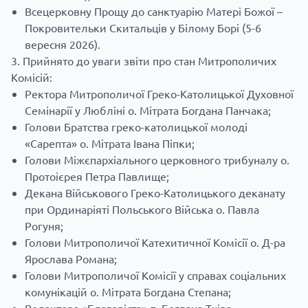
Всецерковну Прощу до санктуарію Матері Божої –
Покровительки Скитальців у Білому Борі (5-6
вересня 2026).
Прийнято до уваги звіти про стан Митрополичих
Комісій:
Ректора Митрополичої Греко-Католицької Духовної
Семінарії у Любліні о. Мітрата Богдана Панчака;
Голови Братства греко-католицької молоді
«Сарепта» о. Мітрата Івана Піпки;
Голови Міжєпархіального церковного трибуналу о.
Протоієрея Петра Павлище;
Декана Військового Греко-Католицького деканату
при Ординаріяті Польського Війська о. Павла
Рогуня;
Голови Митрополичої Катехитичної Комісії о. Д-ра
Ярослава Романа;
Голови Митрополичої Комісії у справах соціальних
комунікацій о. Мітрата Богдана Степана;