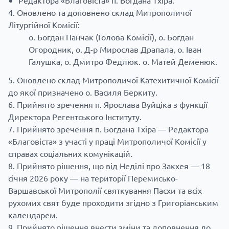
Редактора «Благовіста» п. Богдана Тхіра.
Оновлено та доповнено склад Митрополичої
Літургійної Комісії:
о. Богдан Панчак (Голова Комісії), о. Богдан
Огородник, о. Д-р Мирослав Драпала, о. Іван
Галушка, о. Дмитро Федлюк. о. Матей Деменюк.
Оновлено склад Митрополичої Катехитичної Комісії
до якої призначено о. Василя Беркиту.
Прийнято зречення п. Ярослава Вуйціка з функції
Директора Регентського Інституту.
Прийнято зречення п. Богдана Тхіра — Редактора
«Благовіста» з участі у праці Митрополичої Комісії у
справах соціальних комунікацій.
Прийнято рішення, що від Неділі про Закхея — 18
січня 2026 року — на території Перемисько-
Варшавської Митрополії святкування Пасхи та всіх
рухомих свят буде проходити згідно з Григоріанським
календарем.
Прийнято рішення внести зміни та доповнення до