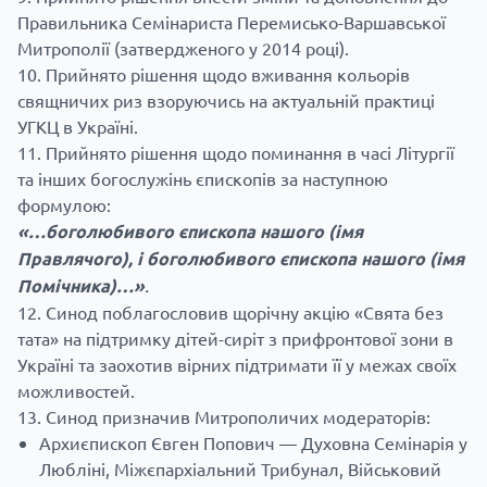
Правильника Семінариста Перемисько-Варшавської
Митрополії (затвердженого у 2014 році).
Прийнято рішення щодо вживання кольорів
свящничих риз взоруючись на актуальній практиці
УГКЦ в Україні.
Прийнято рішення щодо поминання в часі Літургії
та інших богослужінь єпископів за наступною
формулою:
«…боголюбив
ого
єпископ
а
наш
ого
(і
мя
Правлячого)
,
і боголюбивого єпископа нашого (імя
Помічника)…
»
.
Синод поблагословив щорічну акцію «Свята без
тата» на підтримку дітей-сиріт з прифронтової зони в
Україні та заохотив вірних підтримати її у межах своїх
можливостей.
Синод призначив Митрополичих модераторів:
Архиєпископ Євген Попович — Духовна Семінарія у
Любліні, Міжєпархіальний Трибунал, Військовий