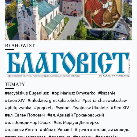
BŁAHOWIST
TEMATY
arcybiskup Eugeniusz
bp Mariusz Dmyterko
kazanie
Leon XIV
młodzież greckokatolicka
patriarcha swiatosław
pielgrzymka
pogrzeb
synod
wojna w Ukrainie
Лев XIV
вл. Євген Попович
вл. Аркадій Трохановський
вл. Володимир Ющак
вл. Маріуш Дмитерко
владика Євген
війна в Україні
греко-католицька молодь
патріарх святослав
послання
похорон
проповідь