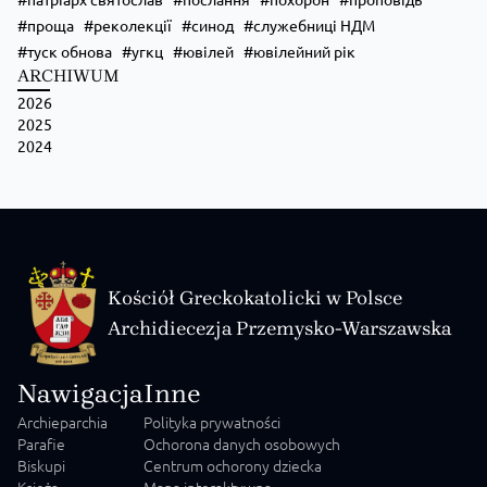
проща
реколекції
синод
служебниці НДМ
туск обнова
угкц
ювілей
ювілейний рік
ARCHIWUM
2026
2025
2024
Kościół Greckokatolicki w Polsce
Archidiecezja Przemysko-Warszawska
Nawigacja
Inne
Archieparchia
Polityka prywatności
Parafie
Ochorona danych osobowych
Biskupi
Centrum ochorony dziecka
Księża
Mapa interaktywna