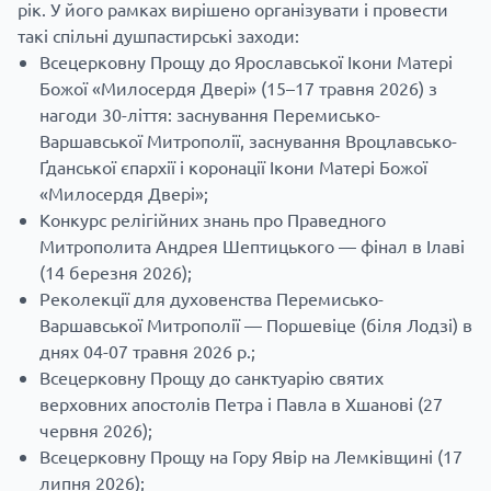
рік. У його рамках вирішено організувати і провести
такі спільні душпастирські заходи:
Всецерковну Прощу до Ярославської Ікони Матері
Божої «Милосердя Двері» (15–17 травня 2026) з
нагоди 30-ліття: заснування Перемисько-
Варшавської Митрополії, заснування Вроцлавсько-
Ґданської єпархії і коронації Ікони Матері Божої
«Милосердя Двері»;
Конкурс релігійних знань про Праведного
Митрополита Андрея Шептицького — фінал в Ілаві
(14 березня 2026);
Реколекції для духовенства Перемисько-
Варшавської Митрополії — Поршевіце (біля Лодзі) в
днях 04-07 травня 2026 р.;
Всецерковну Прощу до санктуарію святих
верховних апостолів Петра і Павла в Хшанові (27
червня 2026);
Всецерковну Прощу на Гору Явір на Лемківщині (17
липня 2026);