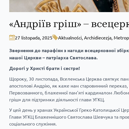
«Андріїв гріш» – всеце
27 listopada, 2025
Aktualności
,
Archidiecezja
,
Metrop
Звернення до парафіян з нагоди всецерковної збір
нашої Церкви – патріарха Святослава.
Дорогі у Христі брати і сестри!
Щороку, 30 листопада, Вселенська Церква святкує пам
апостолові Андрію, як каже нам старовинний переказ,
Первозванного, блаженної пам’яті кардиналом Любоми
гріш» для підтримки діяльності глави УГКЦ.
У цей день у храмах Української Греко-Католицької Це
Глави УГКЦ Блаженнішого Святослава Шевчука та пров
соціального служіння.