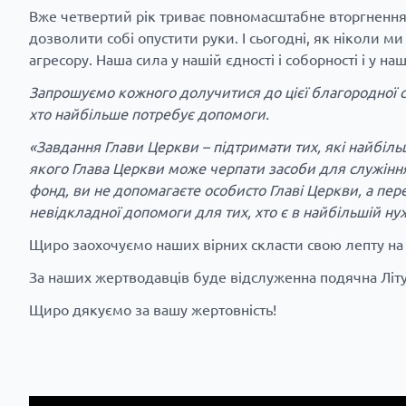
Вже четвертий рік триває повномасштабне вторгнення 
дозволити собі опустити руки. І сьогодні, як ніколи 
агресору. Наша сила у нашій єдності і соборності і у на
Запрошуємо кожного долучитися до цієї благородної сп
хто найбільше потребує допомоги.
«Завдання Глави Церкви – підтримати тих, які найбіль
якого Глава Церкви може черпати засоби для служінн
фонд, ви не допомагаєте особисто Главі Церкви, а пер
невідкладної допомоги для тих, хто є в найбільшій ну
Щиро заохочуємо наших вірних скласти свою лепту на 
За наших жертводавців буде відслуженна подячна Літур
Щиро дякуємо за вашу жертовність!