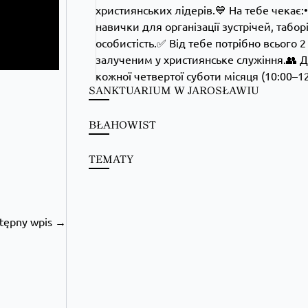
SANKTUARIUM W JAROSŁAWIU
BŁAHOWIST
TEMATY
Kościół Greckokatolicki
2 days ago
Школи Християнського Аніматора (ШХА)
tępny wpis →
✨ Хочеш не просто проводити час, а зростати у вірі, 
Запрошуємо тебе до Школи Християнського Аніматора
Більше на сайті...