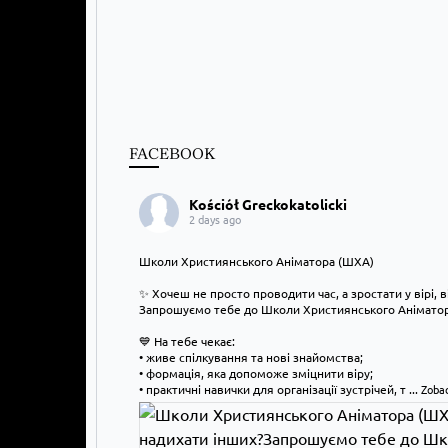
FACEBOOK
Kościół Greckokatolicki
2 days ago
Школи Християнського Аніматора (ШХА)
✨ Хочеш не просто проводити час, а зростати у вірі, 
Запрошуємо тебе до Школи Християнського Аніматора
💙 На тебе чекає:
• живе спілкування та нові знайомства;
• формація, яка допоможе зміцнити віру;
• практичні навички для організації зустрічей, т
...
Zobac