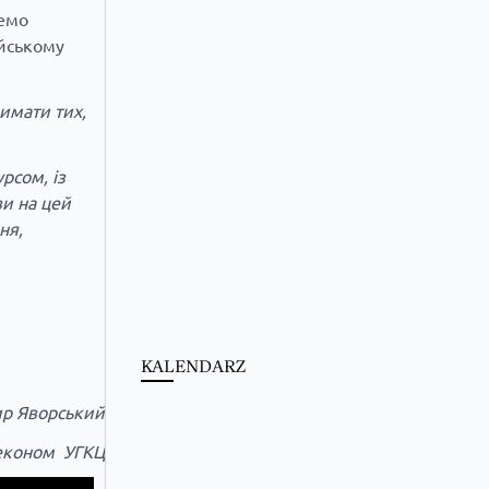
жемо
ійському
имати тих,
рсом, із
и на цей
ня,
KALENDARZ
р Яворський
економ УГКЦ