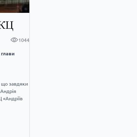
ГКЦ
1044
 глави
, що завдяки
 Андрія
 «Андріїв