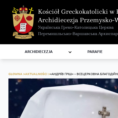
MAPA INTERAKTYWNA
Kościół Greckokatolicki w 
KURIA METROPOLITALNA
Archidiecezja Przemysko-
KAPITUŁA
Українська Греко-Католицька Церква
KOMISJE I WYDZIAŁY
Перемишльсько-Варшавська Архиєпар
RADY
ZAKONY I ZGROMADZENIA
ARCHIDIECEZJA
PARAFIE
GŁOWNA >
AKTUALNOŚCI >
«АНДРІЇВ ГРІШ» – ВСЕЦЕРКОВНА БЛАГОДІЙН