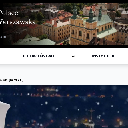
Polsce
Warszawska
BISKUPI
хія
KSIĘŻA
DIAKONI
DUCHOWIEŃSTWO
INSTYTUCJE
А АКЦІЯ УГКЦ