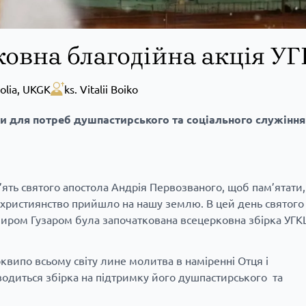
рковна благодійна акція У
olia
,
UKGK
ks. Vitalii Boiko
ки для потреб душпастирського та соціального служіння
’ять святого апостола Андрія Первозваного, щоб пам’ятати
 християнство прийшло на нашу землю. В цей день святого
ром Гузаром була започаткована всецерковна збірка УГКЦ
рквипо всьому світу лине молитва в наміренні Отця і
одиться збірка на підтримку його душпастирського та