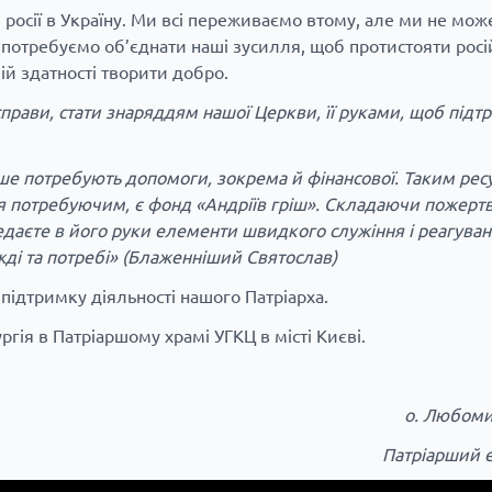
росії в Україну. Ми всі переживаємо втому, але ми не мо
ми потребуємо об’єднати наші зусилля, щоб протистояти рос
шій здатності творити добро.
рави, стати знаряддям нашої Церкви, її руками, щоб підтр
ше потребують допомоги, зокрема й фінансової. Таким ресу
я потребуючим, є фонд «Андріїв гріш». Складаючи пожертв
едаєте в його руки елементи швидкого служіння і реагуван
жді та потребі» (Блаженніший Святослав)
підтримку діяльності нашого Патріарха.
гія в Патріаршому храмі УГКЦ в місті Києві.
о. Любоми
Патріарший 