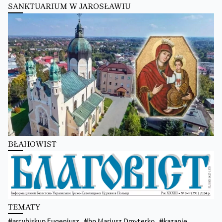
SANKTUARIUM W JAROSŁAWIU
Kościół Greckokatolicki
2 days ago
Школи Християнського Аніматора (ШХА)
✨ Хочеш не просто проводити час, а зростати у вірі, відкривати свої тал
Запрошуємо тебе до Школи Християнського Аніматора (ШХА) — місця, де
Більше на сайті...
BŁAHOWIST
Kościół Greckokatolicki
2 days ago
🌿 Запрошуємо на «Табір вихідного дня» — два дні, щоб побути ближче до 
TEMATY
📅 21–22 серпня
📍 с. Гломча (біля Сянока)
arcybiskup Eugeniusz
bp Mariusz Dmyterko
kazanie