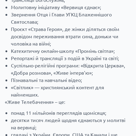
Молитовну ініціативу «Вервиця єднає»;
Звернення Отця і Глави УГКЦ Блаженнішого
Святослава;
Проєкт «Страва Героя», де жінки діляться своїм
досвідом переживання втрати сина, доньки чи
чоловіка на війні;
Катехитичну онлайн-школу «Промінь світла»;
Репортажі й трансляції з подій в Україні та світі;
Суспільно-релігійні програми: «Відкрита Церква»,
«Добра розмова», «Живе інтерв’ю»;
Пізнавальні та навчальні відео;
«Світлик» — християнський контент для
найменших.
«Живе Телебачення» – це:
понад 11 мільйонів переглядів щомісяця;
десятки тисяч людей щодня єднаються у молитві
на вервиці;
глядачі з України, Європи, США та Канади і ще