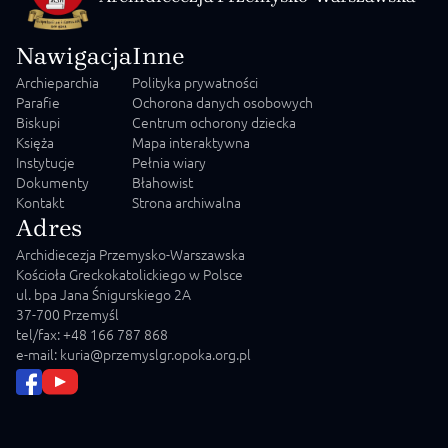
Nawigacja
Inne
Archieparchia
Polityka prywatności
Parafie
Ochorona danych osobowych
Biskupi
Centrum ochorony dziecka
Księża
Mapa interaktywna
Instytucje
Pełnia wiary
Dokumenty
Błahowist
Kontakt
Strona archiwalna
Adres
Archidiecezja Przemysko-Warszawska
Kościoła Greckokatolickiego w Polsce
ul. bpa Jana Śnigurskiego 2A
37-700 Przemyśl
tel/fax: +48 166 787 868
e-mail: kuria@przemyslgr.opoka.org.pl