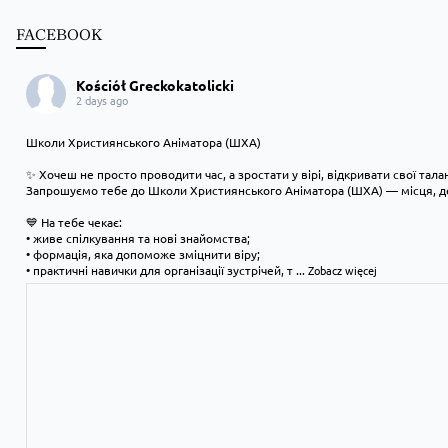
FACEBOOK
Kościół Greckokatolicki
2 days ago
Школи Християнського Аніматора (ШХА)
✨ Хочеш не просто проводити час, а зростати у вірі, відкривати свої тал
Запрошуємо тебе до Школи Християнського Аніматора (ШХА) — місця, де
💙 На тебе чекає:
• живе спілкування та нові знайомства;
• формація, яка допоможе зміцнити віру;
• практичні навички для організації зустрічей, т
...
Zobacz więcej