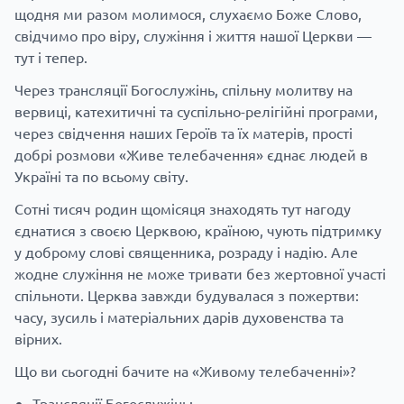
щодня ми разом молимося, слухаємо Боже Слово,
свідчимо про віру, служіння і життя нашої Церкви —
тут і тепер.
Через трансляції Богослужінь, спільну молитву на
вервиці, катехитичні та суспільно-релігійні програми,
через свідчення наших Героїв та їх матерів, прості
добрі розмови «Живе телебачення» єднає людей в
Україні та по всьому світу.
Сотні тисяч родин щомісяця знаходять тут нагоду
єднатися з своєю Церквою, країною, чують підтримку
у доброму слові священника, розраду і надію. Але
жодне служіння не може тривати без жертовної участі
спільноти. Церква завжди будувалася з пожертви:
часу, зусиль і матеріальних дарів духовенства та
вірних.
Що ви сьогодні бачите на «Живому телебаченні»?
Трансляції Богослужінь;