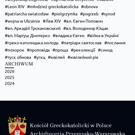
Особливо чекаємо родини, але раді будемо кожному, незалежно від віку 
Leon XIV
młodzież greckokatolicka
obnova
На вас чекають:
🙏 Божественна Літургія;
patriarcha swiatosław
pielgrzymka
pogrzeb
synod
📖 духовна наука;
wojna w Ukrainie
Лев XIV
вл. Євген Попович
🔥 вечірня ватра;
🧭 велика пригодницька гра;
вл. Аркадій Трохановський
вл. Володимир Ющак
🧠 інтелектуальна гра;
вл. Маріуш Дмитерко
владика Євген
війна в Україні
🤝
...
Zobacz więcej
греко-католицька молодь
патріарх святослав
послання
похорон
проповідь
проща
реколекції
синод
туск обнова
угкц
ювілей
ювілейний рік
ARCHIWUM
2026
2025
2024
Kościół Greckokatolicki w Polsce
Archidiecezja Przemysko-Warszawska