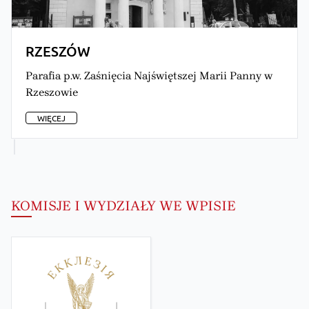
RZESZÓW
Parafia p.w. Zaśnięcia Najświętszej Marii Panny w
Rzeszowie
WIĘCEJ
KOMISJE I WYDZIAŁY WE WPISIE