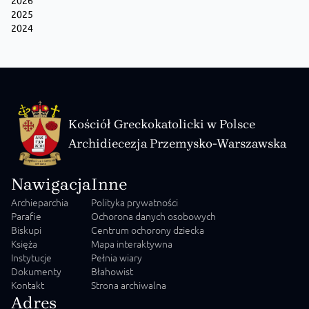
2025
2024
Kościół Greckokatolicki w Polsce
Archidiecezja Przemysko-Warszawska
Nawigacja
Inne
Archieparchia
Polityka prywatności
Parafie
Ochorona danych osobowych
Biskupi
Centrum ochorony dziecka
Księża
Mapa interaktywna
Instytucje
Pełnia wiary
Dokumenty
Błahowist
Kontakt
Strona archiwalna
Adres