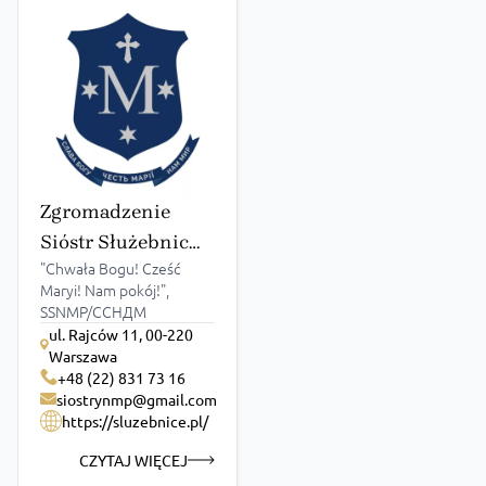
Zgromadzenie
Sióstr Służebnic
"Chwała Bogu! Cześć
NMP
Maryi! Nam pokój!",
SSNMP/ССНДМ
ul. Rajców 11, 00-220
Warszawa
+48 (22) 831 73 16
siostrynmp@gmail.com
https://sluzebnice.pl/
CZYTAJ WIĘCEJ