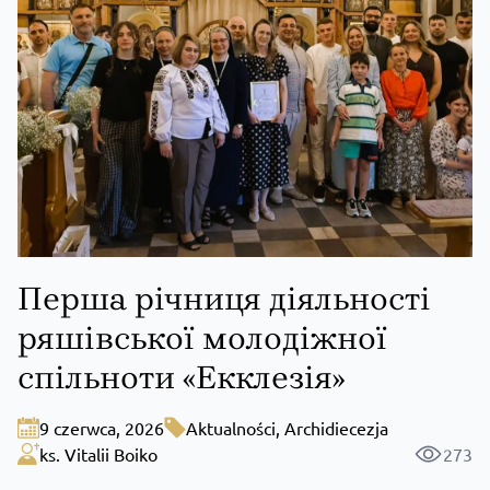
Перша річниця діяльності
ряшівської молодіжної
спільноти «Екклезія»
9 czerwca, 2026
Aktualności
,
Archidiecezja
ks. Vitalii Boiko
273