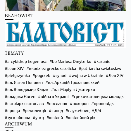
BŁAHOWIST
Zobacz na Facebooku
·
Udostępnij
TEMATY
arcybiskup Eugeniusz
bp Mariusz Dmyterko
kazanie
Leon XIV
młodzież greckokatolicka
patriarcha swiatosław
pielgrzymka
pogrzeb
synod
wojna w Ukrainie
Лев XIV
вл. Євген Попович
вл. Аркадій Трохановський
вл. Володимир Ющак
вл. Маріуш Дмитерко
владика Євген
війна в Україні
греко-католицька молодь
патріарх святослав
послання
похорон
проповідь
проща
реколекції
синод
служебниці НДМ
туск обнова
угкц
ювілей
ювілейний рік
ARCHIWUM
2026