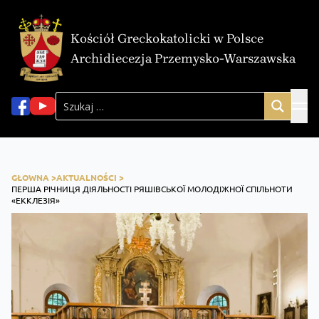
Kościół Greckokatolicki w Polsce
Archidiecezja Przemysko-Warszawska
GŁOWNA >
AKTUALNOŚCI >
ПЕРША РІЧНИЦЯ ДІЯЛЬНОСТІ РЯШІВСЬКОЇ МОЛОДІЖНОЇ СПІЛЬНОТИ
«ЕККЛЕЗІЯ»