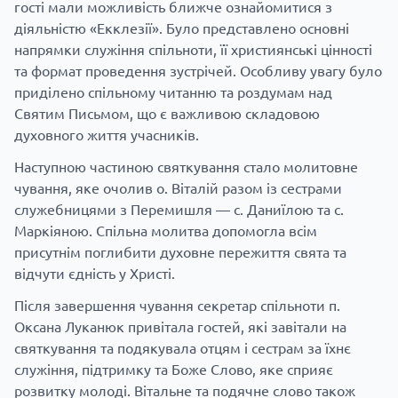
гості мали можливість ближче ознайомитися з
діяльністю «Екклезії». Було представлено основні
напрямки служіння спільноти, її християнські цінності
та формат проведення зустрічей. Особливу увагу було
приділено спільному читанню та роздумам над
Святим Письмом, що є важливою складовою
духовного життя учасників.
Наступною частиною святкування стало молитовне
чування, яке очолив о. Віталій разом із сестрами
служебницями з Перемишля — с. Даниїлою та с.
Маркіяною. Спільна молитва допомогла всім
присутнім поглибити духовне пережиття свята та
відчути єдність у Христі.
Після завершення чування секретар спільноти п.
Оксана Луканюк привітала гостей, які завітали на
святкування та подякувала отцям і сестрам за їхнє
служіння, підтримку та Боже Слово, яке сприяє
розвитку молоді. Вітальне та подячне слово також