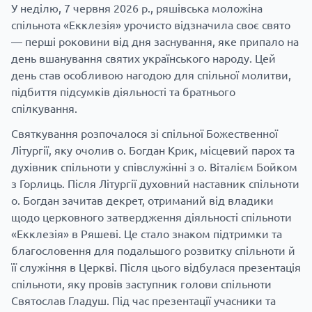
У неділю, 7 червня 2026 р., ряшівська моложіна
спільнота «Екклезія» урочисто відзначила своє свято
— перші роковини від дня заснування, яке припало на
день вшанування святих українського народу. Цей
день став особливою нагодою для спільної молитви,
підбиття підсумків діяльності та братнього
спілкування.
Святкування розпочалося зі спільної Божественної
Літургії, яку очолив о. Богдан Крик, місцевий парох та
духівник спільноти у співслужінні з о. Віталієм Бойком
з Горлиць. Після Літургії духовний наставник спільноти
о. Богдан зачитав декрет, отриманий від владики
щодо церковного затвердження діяльності спільноти
«Екклезія» в Ряшеві. Це стало знаком підтримки та
благословення для подальшого розвитку спільноти й
її служіння в Церкві. Після цього відбулася презентація
спільноти, яку провів заступник голови спільноти
Святослав Гладуш. Під час презентації учасники та