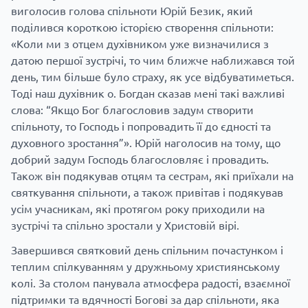
виголосив голова спільноти Юрій Безик, який
поділився короткою історією створення спільноти:
«Коли ми з отцем духівником уже визначилися з
датою першої зустрічі, то чим ближче наближався той
день, тим більше було страху, як усе відбуватиметься.
Тоді наш духівник о. Богдан сказав мені такі важливі
слова: “Якщо Бог благословив задум створити
спільноту, то Господь і попровадить її до єдності та
духовного зростання”». Юрій наголосив на тому, що
добрий задум Господь благословляє і провадить.
Також він подякував отцям та сестрам, які приїхали на
святкування спільноти, а також привітав і подякував
усім учасникам, які протягом року приходили на
зустрічі та спільно зростали у Христовій вірі.
Завершився святковий день спільним почастунком і
теплим спілкуванням у дружньому християнському
колі. За столом панувала атмосфера радості, взаємної
підтримки та вдячності Богові за дар спільноти, яка