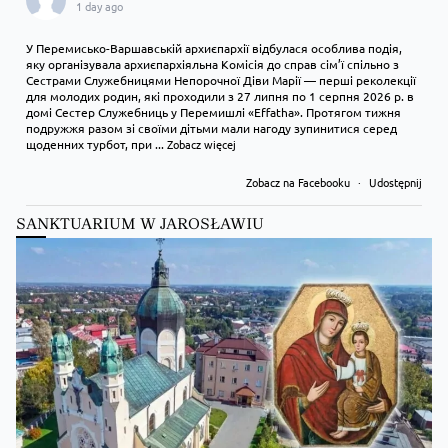
1 day ago
У Перемисько-Варшавській архиєпархії відбулася особлива подія,
яку організувала архиєпархіяльна Комісія до справ сім’ї спільно з
Сестрами Служебницями Непорочної Діви Марії — перші реколекції
для молодих родин, які проходили з 27 липня по 1 серпня 2026 р. в
домі Сестер Служебниць у Перемишлі «Effatha». Протягом тижня
подружжя разом зі своїми дітьми мали нагоду зупинитися серед
щоденних турбот, при
...
Zobacz więcej
Zobacz na Facebooku
·
Udostępnij
SANKTUARIUM W JAROSŁAWIU
Kościół Greckokatolicki
1 day ago
Преображення Господнє в Лодзі