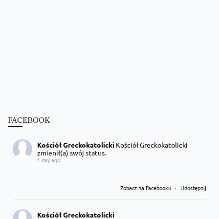
FACEBOOK
Kościół Greckokatolicki
Kościół Greckokatolicki
zmienił(a) swój status.
1 day ago
Zobacz na Facebooku
·
Udostępnij
Kościół Greckokatolicki