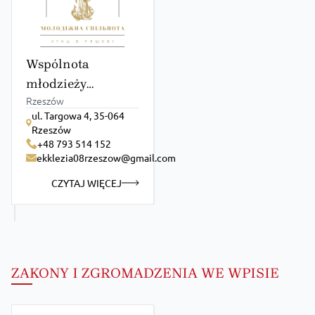
Wspólnota
młodzieży
Rzeszów
„Ekklezia”
ul. Targowa 4, 35-064
Rzeszów
+48 793 514 152
ekklezia08rzeszow@gmail.com
CZYTAJ WIĘCEJ
ZAKONY I ZGROMADZENIA WE WPISIE