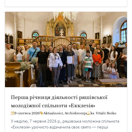
НДМ та молодь з Кракова, Тарнова і Ряшева.
Центральною подією празника стала Архиєрейська
Божественна Літургія, яку […]
Перша річниця діяльності ряшівської
молодіжної спільноти «Екклезія»
9 czerwca 2026
Aktualności
,
Archidiecezja
ks. Vitalii Boiko
У неділю, 7 червня 2026 р., ряшівська моложіна спільнота
«Екклезія» урочисто відзначила своє свято — перші