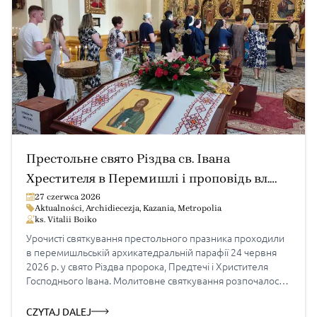
Престольне свято Різдва св. Івана
Хрестителя в Перемишлі і проповідь вл.
Євгена
27 czerwca 2026
Aktualności
,
Archidiecezja
,
Kazania
,
Metropolia
ks. Vitalii Boiko
Урочисті святкування престольного празника проходили
в перемишльській архикатедральній парафії 24 червня
2026 р. у свято Різдва пророка, Предтечі і Христителя
Господнього Івана. Молитовне святкування розпочалося
напередодні із Вечірні з Литією, а опісля продовжилося
молитовними чуваннями, які очолили сестри служебниці
CZYTAJ DALEJ