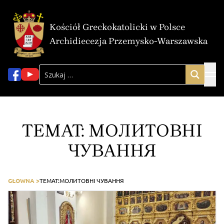
Kościół Greckokatolicki w Polsce
Archidiecezja Przemysko-Warszawska
TEMAT:
МОЛИТОВНІ
ЧУВАННЯ
GŁOWNA >
TEMAT:
МОЛИТОВНІ ЧУВАННЯ