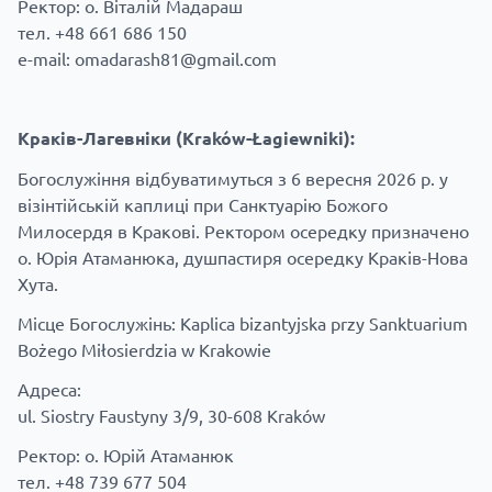
Ректор: о. Віталій Мадараш
тел. +48 661 686 150
e-mail: omadarash81@gmail.com
Краків-Лагевніки (Kraków-Łagiewniki):
Богослужіння відбуватимуться з 6 вересня 2026 р. у
візінтійській каплиці при Санктуарію Божого
Милосердя в Кракові. Ректором осередку призначено
о. Юрія Атаманюка, душпастиря осередку Краків-Нова
Хута.
Місце Богослужінь: Kaplica bizantyjska przy Sanktuarium
Bożego Miłosierdzia w Krakowie
Адреса:
ul. Siostry Faustyny 3/9, 30-608 Kraków
Ректор: о. Юрій Атаманюк
тел. +48 739 677 504