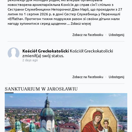
новостворена архиєпархіяльна Комісія до справ сім’ї спільно з
Сестрами Служебницями Непорочної Діви Марії, що проходили з 27
липня по 1 серпня 2026 р. в домі Сестер Служебниць у Перемишлі
«Effatha». Протягом тижня подружжя разом зі своїми дітьми мали
нагоду зупинитися серед щоденни
...
Zobacz więcej
Zobacz na Facebooku
·
Udostępnij
Kościół Greckokatolicki
Kościół Greckokatolicki
zmienił(a) swój status.
2 days ago
Zobacz na Facebooku
·
Udostępnij
SANKTUARIUM W JAROSŁAWIU
Kościół Greckokatolicki
Kościół Greckokatolicki
zmienił(a) swój status.
2 days ago
Zobacz na Facebooku
·
Udostępnij