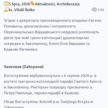
5 lipca, 2026
Aktualności
,
Archidiecezja
ks. Vitalii Boiko
146
Згідно з декретами преосвященного владики Євгена
Поповича, архиєпископа і митрополита
Перемишльсько-Варшавського невдовзі розпочнуть
діяти три нові греко-католицькі душпастирські
осередки в Закопаному, Блоні біля Варшави та
Кракові-Лагевніки.
Закопане (Zakopane):
Богослужіння відбуватимуться з 6 серпня 2026 р. в
костелі при римо-католицькій парафії Святого Хреста
в Закопаному. Ректором осередку призначено о.
Петра Павлище, пароха парафії в Кракові.
Місце Богослужінь: Kościół p.w. Świętego Krzyża w
Zakopanem