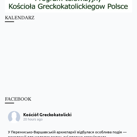
KALENDARZ
FACEBOOK
Kościół Greckokatolicki
20 hours ago
У Перемисько-Варшавській архиєпархії відбулася особлива подія —
реколекції для молодих родин, які вперше організувала