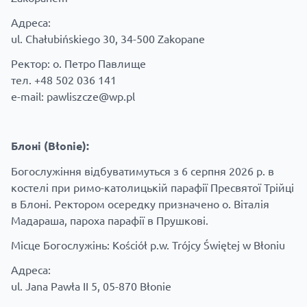
Адреса:
ul. Chałubińskiego 30, 34-500 Zakopane
Ректор: о. Петро Павлище
тел. +48 502 036 141
e-mail: pawliszcze@wp.pl
Блоні (Błonie):
Богослужіння відбуватимуться з 6 серпня 2026 р. в
костелі при римо-католицькій парафії Пресвятої Трійці
в Блоні. Ректором осередку призначено о. Віталія
Мадараша, пароха парафії в Прушкові.
Місце Богослужінь: Kościół p.w. Trójcy Świętej w Błoniu
Адреса:
ul. Jana Pawła II 5, 05-870 Błonie