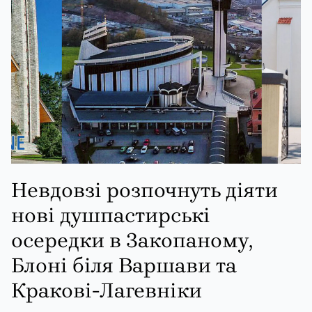
Невдовзі розпочнуть діяти
нові душпастирські
осередки в Закопаному,
Блоні біля Варшави та
Кракові-Лагевніки