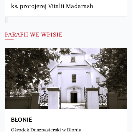
ks. protojerej Vitalii Madarash
PARAFII WE WPISIE
BŁONIE
Ośrodek Duszpasterski w Błoniu