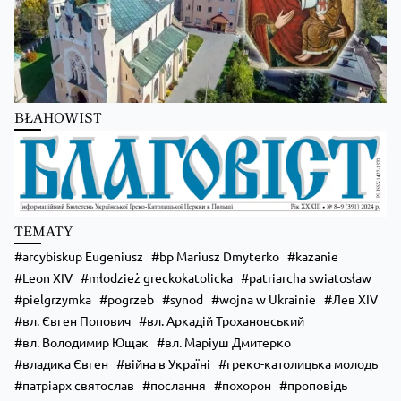
BŁAHOWIST
TEMATY
arcybiskup Eugeniusz
bp Mariusz Dmyterko
kazanie
Leon XIV
młodzież greckokatolicka
patriarcha swiatosław
pielgrzymka
pogrzeb
synod
wojna w Ukrainie
Лев XIV
вл. Євген Попович
вл. Аркадій Трохановський
вл. Володимир Ющак
вл. Маріуш Дмитерко
владика Євген
війна в Україні
греко-католицька молодь
патріарх святослав
послання
похорон
проповідь