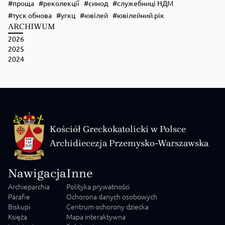
проща
реколекції
синод
служебниці НДМ
туск обнова
угкц
ювілей
ювілейний рік
ARCHIWUM
2026
2025
2024
Kościół Greckokatolicki w Polsce
Archidiecezja Przemysko-Warszawska
Nawigacja
Inne
Archieparchia
Polityka prywatności
Parafie
Ochorona danych osobowych
Biskupi
Centrum ochorony dziecka
Księża
Mapa interaktywna