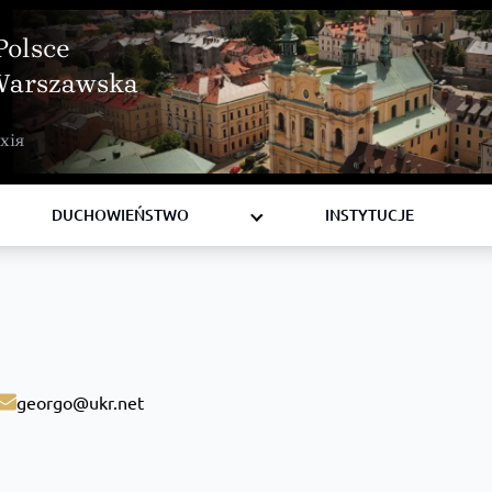
Polsce
Warszawska
BISKUPI
хія
KSIĘŻA
DIAKONI
DUCHOWIEŃSTWO
INSTYTUCJE
georgo@ukr.net