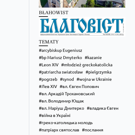
BŁAHOWIST
TEMATY
arcybiskup Eugeniusz
bp Mariusz Dmyterko
kazanie
Leon XIV
młodzież greckokatolicka
Zobacz na Facebooku
·
Udostępnij
patriarcha swiatosław
pielgrzymka
pogrzeb
synod
wojna w Ukrainie
Лев XIV
вл. Євген Попович
вл. Аркадій Трохановський
вл. Володимир Ющак
вл. Маріуш Дмитерко
владика Євген
війна в Україні
греко-католицька молодь
патріарх святослав
послання