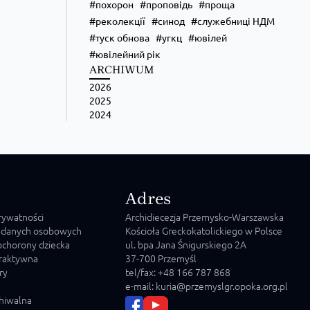
похорон
проповідь
проща
реколекції
синод
служебниці НДМ
туск обнова
угкц
ювілей
ювілейний рік
ARCHIWUM
2026
2025
2024
Adres
prywatności
Archidiecezja Przemysko-Warszawska
 danych osobowych
Kościoła Greckokatolickiego w Polsce
chorony dziecka
ul. bpa Jana Śnigurskiego 2A
raktywna
37-700 Przemyśl
ry
tel/fax: +48 166 787 868
e-mail: kuria@przemyslgr.opoka.org.pl
chiwalna