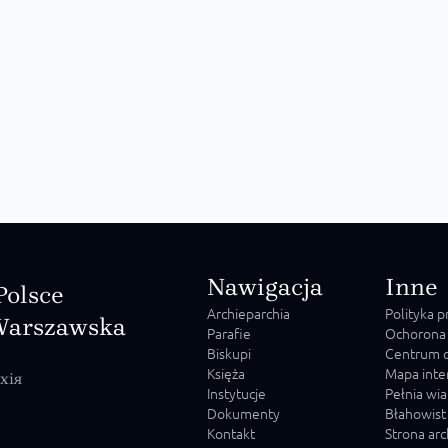
Nawigacja
Inne
Polsce
Archieparchia
Polityka 
Warszawska
Parafie
Ochorona
Biskupi
Centrum o
Księża
Mapa inte
хія
Instytucje
Pełnia wia
Dokumenty
Błahowist
Kontakt
Strona ar