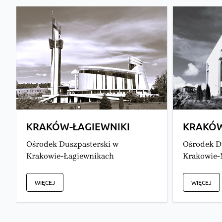
KRAKÓW-ŁAGIEWNIKI
KRAKÓ
Ośrodek Duszpasterski w
Ośrodek D
Krakowie-Łagiewnikach
Krakowie-
WIĘCEJ
WIĘCEJ