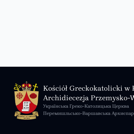
Kościół Greckokatolicki w 
Archidiecezja Przemysko-
Українська Греко-Католицька Церква
Перемишльсько-Варшавська Архиєпар