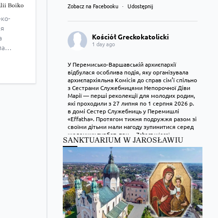
alii Boiko
Zobacz na Facebooku
·
Udostępnij
еко-
ня
Kościół Greckokatolicki
а
1 day ago
ла
у
У Перемисько-Варшавській архиєпархії
відбулася особлива подія, яку організувала
вський
архиєпархіяльна Комісія до справ сім’ї спільно
 о.
з Сестрами Служебницями Непорочної Діви
цевий
Марії — перші реколекції для молодих родин,
які проходили з 27 липня по 1 серпня 2026 р.
ий
в домі Сестер Служебниць у Перемишлі
анцлер,
«Effatha». Протягом тижня подружжя разом зі
льний
своїми дітьми мали нагоду зупинитися серед
щоденних турбот, при
...
Zobacz więcej
SANKTUARIUM W JAROSŁAWIU
Zobacz na Facebooku
·
Udostępnij
Kościół Greckokatolicki
1 day ago
Преображення Господнє в Лодзі