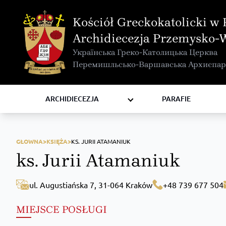
MAPA INTERAKTYWNA
Kościół Greckokatolicki w 
KURIA METROPOLITALNA
Archidiecezja Przemysko-
KAPITUŁA
Українська Греко-Католицька Церква
KOMISJE I WYDZIAŁY
Перемишльсько-Варшавська Архиєпар
RADY
ZAKONY I ZGROMADZENIA
ARCHIDIECEZJA
PARAFIE
GŁOWNA>
KSIĘŻA>
KS. JURII ATAMANIUK
ks. Jurii Atamaniuk
ul. Augustiańska 7, 31-064 Kraków
+48 739 677 504
MIEJSCE POSŁUGI