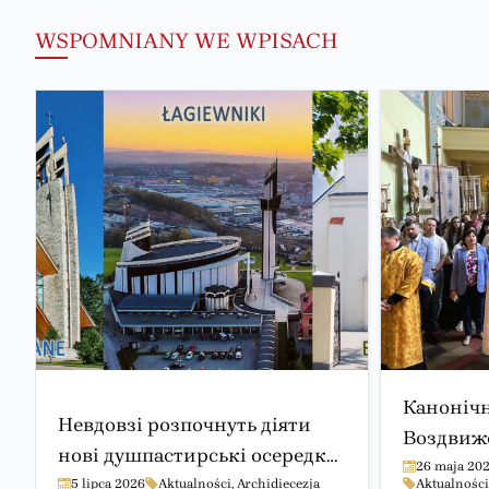
WSPOMNIANY WE WPISACH
Канонічн
Невдовзі розпочнуть діяти
Воздвиже
нові душпастирські осередки
в Краков
26 maja 20
в Закопаному, Блоні біля
5 lipca 2026
Aktualności
,
Archidiecezja
Aktualności