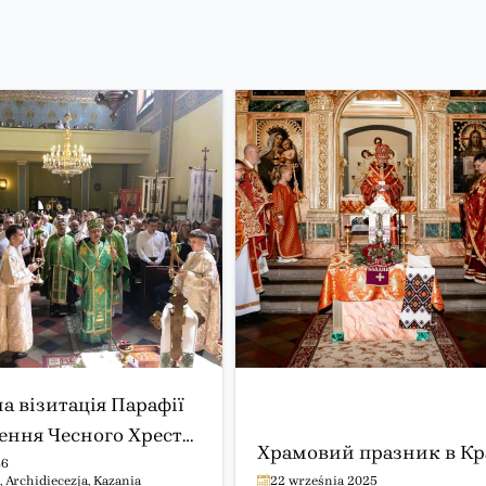
а візитація Парафії
ння Чесного Хреста
Храмовий празник в Кр
і (проповідь)
26
,
Archidiecezja
,
Kazania
22 września 2025