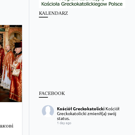
KALENDARZ
FACEBOOK
Kościół Greckokatolicki
Kościół
Greckokatolicki zmienił(a) swój
status.
1 day ago
акові