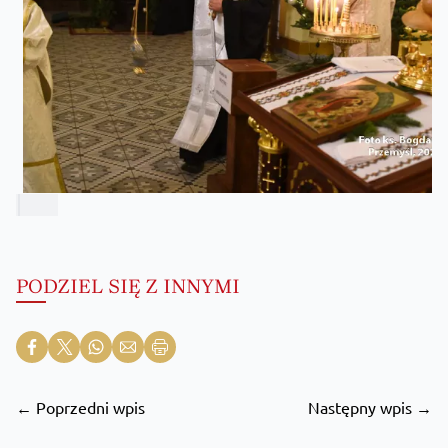
PODZIEL SIĘ Z INNYMI
← Poprzedni wpis
Następny wpis →