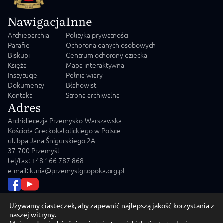
Nawigacja
Inne
Archieparchia
Polityka prywatności
Parafie
Ochorona danych osobowych
Biskupi
Centrum ochorony dziecka
Księża
Mapa interaktywna
Instytucje
Pełnia wiary
Dokumenty
Błahowist
Kontakt
Strona archiwalna
Adres
Archidiecezja Przemysko-Warszawska
Kościoła Greckokatolickiego w Polsce
ul. bpa Jana Śnigurskiego 2A
37-700 Przemyśl
tel/fax: +48 166 787 868
e-mail: kuria@przemyslgr.opoka.org.pl
Używamy ciasteczek, aby zapewnić najlepszą jakość korzystania z
naszej witryny.