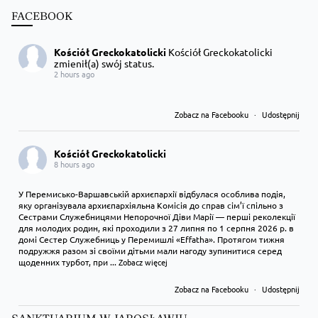
FACEBOOK
Kościół Greckokatolicki
Kościół Greckokatolicki
zmienił(a) swój status.
2 hours ago
Zobacz na Facebooku
·
Udostępnij
Kościół Greckokatolicki
8 hours ago
У Перемисько-Варшавській архиєпархії відбулася особлива подія,
яку організувала архиєпархіяльна Комісія до справ сім’ї спільно з
Сестрами Служебницями Непорочної Діви Марії — перші реколекції
для молодих родин, які проходили з 27 липня по 1 серпня 2026 р. в
домі Сестер Служебниць у Перемишлі «Effatha». Протягом тижня
подружжя разом зі своїми дітьми мали нагоду зупинитися серед
щоденних турбот, при
...
Zobacz więcej
Zobacz na Facebooku
·
Udostępnij