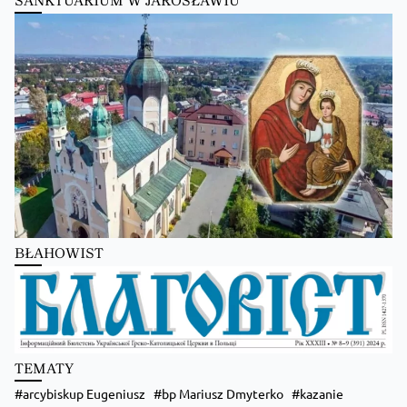
SANKTUARIUM W JAROSŁAWIU
Kościół Greckokatolicki
9 hours ago
Преображення Господнє в Лодзі
BŁAHOWIST
Zobacz na Facebooku
·
Udostępnij
TEMATY
arcybiskup Eugeniusz
bp Mariusz Dmyterko
kazanie