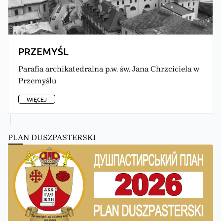
PRZEMYŚL
Parafia archikatedralna p.w. św. Jana Chrzciciela w
Przemyślu
WIĘCEJ
PLAN DUSZPASTERSKI