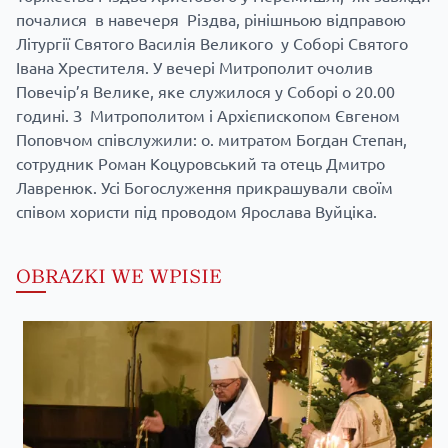
почалися в навечеря Різдва, рінішньою відправою
Літургії Святого Василія Великого у Соборі Святого
Івана Хрестителя. У вечері Митрополит очолив
Повечір’я Велике, яке служилося у Соборі о 20.00
годині. З Митрополитом і Архієпископом Євгеном
Поповчом співслужили: о. митратом Богдан Степан,
сотрудник Роман Коцуровський та отець Дмитро
Лавренюк. Усі Богослуження прикрашували своїм
співом хористи під проводом Ярослава Вуйціка.
OBRAZKI WE WPISIE