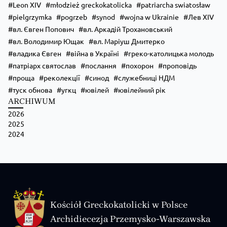
Leon XIV
młodzież greckokatolicka
patriarcha swiatosław
pielgrzymka
pogrzeb
synod
wojna w Ukrainie
Лев XIV
вл. Євген Попович
вл. Аркадій Трохановський
вл. Володимир Ющак
вл. Маріуш Дмитерко
владика Євген
війна в Україні
греко-католицька молодь
патріарх святослав
послання
похорон
проповідь
проща
реколекції
синод
служебниці НДМ
туск обнова
угкц
ювілей
ювілейний рік
ARCHIWUM
2026
2025
2024
Kościół Greckokatolicki w Polsce
Archidiecezja Przemysko-Warszawska