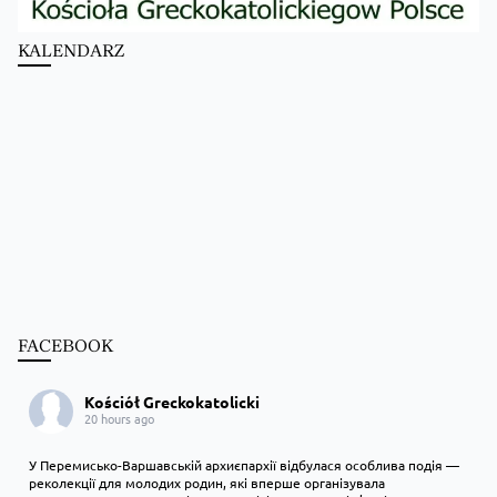
KALENDARZ
FACEBOOK
Kościół Greckokatolicki
20 hours ago
У Перемисько-Варшавській архиєпархії відбулася особлива подія —
реколекції для молодих родин, які вперше організувала