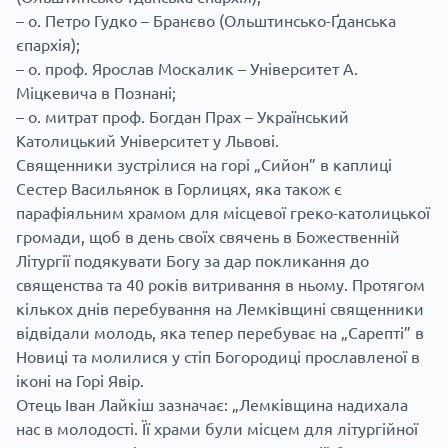
– о. Петро Гудко – Бранєво (Ольштинсько-Ґданська
єпархія);
– о. проф. Ярослав Москалик – Університет А.
Міцкевича в Познані;
– о. митрат проф. Богдан Прах – Український
Католицький Університет у Львові.
Священники зустрілися на горі „Сийон” в каплиці
Сестер Васильянок в Горлицях, яка також є
парафіяльним храмом для місцевої греко-католицької
громади, щоб в день своїх свячень в Божественній
Літургії подякувати Богу за дар покликання до
священства та 40 років витривання в ньому. Протягом
кількох днів перебування на Лемківщині священники
відвідали молодь, яка тепер перебуває на „Сарепті” в
Новиці та молилися у стіп Богородиці прославленої в
іконі на Горі Явір.
Отець Іван Лайкіш зазначає: „Лемківщина надихала
нас в молодості. Її храми були місцем для літургійної