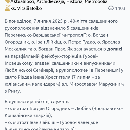
Aktualności
,
Archidiecezja
,
Historia
,
Metropolia
ks. Vitalii Boiko
1403
В понеділок, 7 липня 2025 р., 40-ліття священичого
рукоположення відзначило 5 священників
Перемисько-Варшавської митрополії: о. Богдан
Огородник, о. Іван Лійкіш, о. Петро Гудко, о. Ярослав
Москалик та о. Богдан Прах. Як зазначається в
дописі
на парафіяльній фейсбук-сторінці в Ґурові-
Іловецькому, згадані священники є випускниками
Люблінської Семінарії, а рукоположені в Перемишлі у
свято Різдва Івана Хрестителя (7 липня – за
юліанським календарем) вл. Мирославом Марусиним
з Риму.
В душпастирстві отці служать:
– о. митрат Богдан Огородник – Любінь (Вроцлавсько-
Кошалінська єпархія);
– о. митрат Іван Лайкіш – Ґурово-Ілавецьке
(Ольштинсько-Ґданська єпархія);