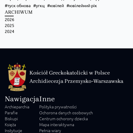
туск обнова
угкц
ювілей
ювілейний рік
ARCHIWUM
2026
2025
2024
Kościół Greckokatolicki w Polsce
Archidiecezja Przemysko-Warszawska
Nawigacja
Inne
Archieparchia
Polityka prywatności
Parafie
Ochorona danych osobowych
Biskupi
Centrum ochorony dziecka
Księża
Mapa interaktywna
Instytucje
Pełnia wiary