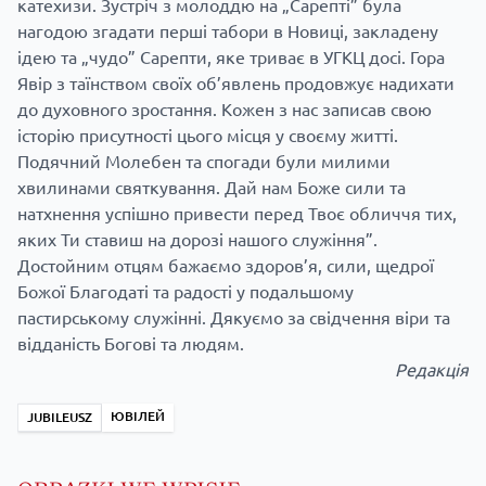
катехизи. Зустріч з молоддю на „Сарепті” була
нагодою згадати перші табори в Новиці, закладену
ідею та „чудо” Сарепти, яке триває в УГКЦ досі. Гора
Явір з таїнством своїх об’явлень продовжує надихати
до духовного зростання. Кожен з нас записав свою
історію присутності цього місця у своєму житті.
Подячний Молебен та спогади були милими
хвилинами святкування. Дай нам Боже сили та
натхнення успішно привести перед Твоє обличчя тих,
яких Ти ставиш на дорозі нашого служіння”.
Достойним отцям бажаємо здоров’я, сили, щедрої
Божої Благодаті та радості у подальшому
пастирському служінні. Дякуємо за свідчення віри та
відданість Богові та людям.
Редакція
ЮВІЛЕЙ
JUBILEUSZ