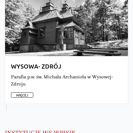
WYSOWA- ZDRÓJ
Parafia p.w. św. Michała Archanioła w Wysowej-
Zdroju
WIĘCEJ
INSTYTUCJE WE WPISIE