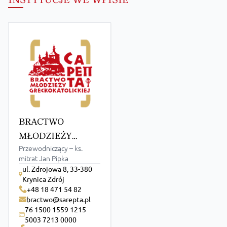
BRACTWO
MŁODZIEŻY
Przewodniczący – ks.
GRECKOKATOLICKIEJ
mitrat Jan Pipka
„SAREPTA”
ul. Zdrojowa 8, 33-380
Krynica Zdrój
+48 18 471 54 82
bractwo@sarepta.pl
76 1500 1559 1215
5003 7213 0000