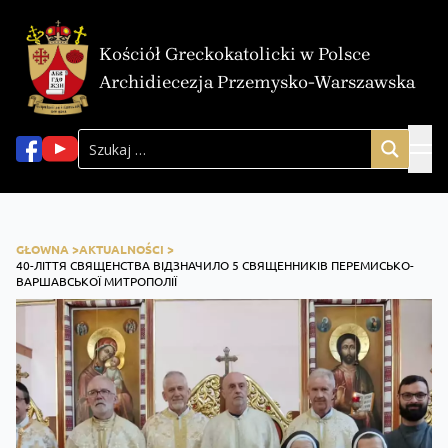
Kościół Greckokatolicki w Polsce
Archidiecezja Przemysko-Warszawska
GŁOWNA >
AKTUALNOŚCI >
40-ЛІТТЯ СВЯЩЕНСТВА ВІДЗНАЧИЛО 5 СВЯЩЕННИКІВ ПЕРЕМИСЬКО-
ВАРШАВСЬКОЇ МИТРОПОЛІЇ