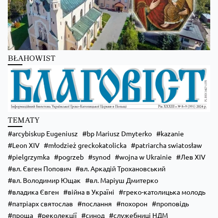
BŁAHOWIST
TEMATY
arcybiskup Eugeniusz
bp Mariusz Dmyterko
kazanie
Leon XIV
młodzież greckokatolicka
patriarcha swiatosław
pielgrzymka
pogrzeb
synod
wojna w Ukrainie
Лев XIV
вл. Євген Попович
вл. Аркадій Трохановський
вл. Володимир Ющак
вл. Маріуш Дмитерко
владика Євген
війна в Україні
греко-католицька молодь
патріарх святослав
послання
похорон
проповідь
проща
реколекції
синод
служебниці НДМ