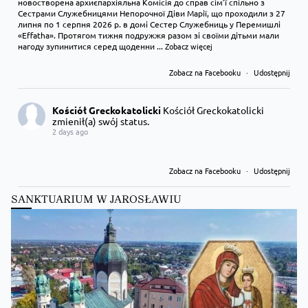
новостворена архиєпархіяльна Комісія до справ сім’ї спільно з
Сестрами Служебницями Непорочної Діви Марії, що проходили з 27
липня по 1 серпня 2026 р. в домі Сестер Служебниць у Перемишлі
«Effatha». Протягом тижня подружжя разом зі своїми дітьми мали
нагоду зупинитися серед щоденни
...
Zobacz więcej
Zobacz na Facebooku
·
Udostępnij
Kościół Greckokatolicki
Kościół Greckokatolicki
zmienił(a) swój status.
2 days ago
Zobacz na Facebooku
·
Udostępnij
SANKTUARIUM W JAROSŁAWIU
Kościół Greckokatolicki
Kościół Greckokatolicki
zmienił(a) swój status.
2 days ago
Zobacz na Facebooku
·
Udostępnij