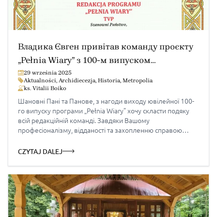
Владика Євген привітав команду проєкту
„Pełnia Wiary” з 100-м випуском
телепрограми
29 września 2025
Aktualności
,
Archidiecezja
,
Historia
,
Metropolia
ks. Vitalii Boiko
Шановні Пані та Панове, з нагоди виходу ювілейної 100-
го випуску програми „Pełnia Wiary” хочу скласти подяку
всій редакційній команді. Завдяки Вашому
професіоналізму, відданості та захопленню справою
„Pełnia Wiary” стала не лише цінною телевізійною
програмою, але також місцем зустрічі з Греко-
CZYTAJ DALEJ
католицькою Церквою, простором глибоких духовних
роздумів, діалогу та свідоцтва віри. Ваша праця становить
важливий внесок у […]