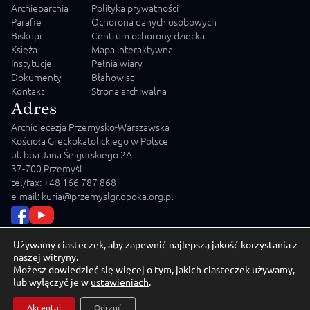
Archieparchia
Polityka prywatności
Parafie
Ochorona danych osobowych
Biskupi
Centrum ochorony dziecka
Księża
Mapa interaktywna
Instytucje
Pełnia wiary
Dokumenty
Błahowist
Kontakt
Strona archiwalna
Adres
Archidiecezja Przemysko-Warszawska
Kościoła Greckokatolickiego w Polsce
ul. bpa Jana Śnigurskiego 2A
37-700 Przemyśl
tel/fax: +48 166 787 868
e-mail: kuria@przemyslgr.opoka.org.pl
Używamy ciasteczek, aby zapewnić najlepszą jakość korzystania z
naszej witryny.
Możesz dowiedzieć się więcej o tym, jakich ciasteczek używamy,
© 2026 Archidiecezja Przemysko-Warszawska Kościoła
lub wyłączyć je w
ustawieniach
.
Greckokatolickiego w Polsce
Akceptuj
Odrzuć
Crafted by
MD