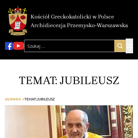
Kościół Greckokatolicki w Polsce
Archidiecezja Przemysko-Warszawska
TEMAT:
JUBILEUSZ
GŁOWNA >
TEMAT:
JUBILEUSZ