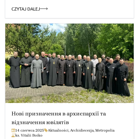
Прах. Як зазначається в дописі на парафіяльній фейсбук-
сторінці в Ґурові-Іловецькому, згадані священники є
CZYTAJ DALEJ
випускниками Люблінської Семінарії, а рукоположені в
Перемишлі у свято Різдва Івана Хрестителя (7 […]
Нові призначення в архиєпархії та
відзначення ювілятів
14 czerwca 2025
Aktualności
,
Archidiecezja
,
Metropolia
ks. Vitalii Boiko