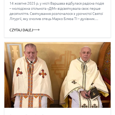
14 жовтня 2025 р. у місті Варшава відбулася радісна подія
– молодіжна спільнота «ДІМ» відсвяткувала своє перше
десятиліття. Святкування розпочалося з урочистої Святої
Літургії, яку очолив отець Марко Бляза ТІ – духівник
спільноти. Опісля відбувся вечір спогадів, який був
сповнений чутливих моментів та великої вдячності за всі
CZYTAJ DALEJ
роки діяльності і, що спільнота надалі діє на […]