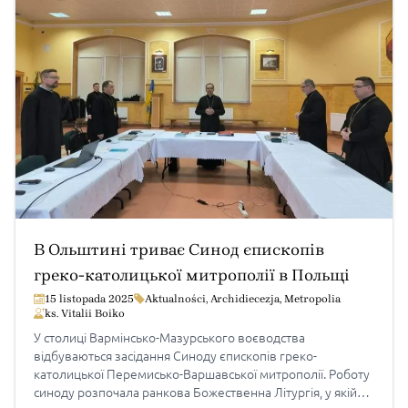
В Ольштині триває Синод єпископів
греко-католицької митрополії в Польщі
15 listopada 2025
Aktualności
,
Archidiecezja
,
Metropolia
ks. Vitalii Boiko
У столиці Вармінсько-Мазурського воєводства
відбуваються засідання Синоду єпископів греко-
католицької Перемисько-Варшавської митрополії. Роботу
синоду розпочала ранкова Божественна Літургія, у якій