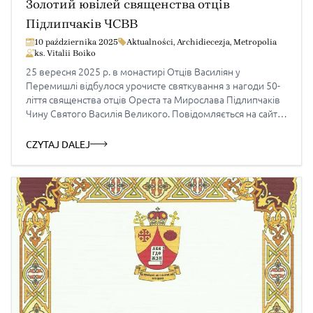
Золотий ювілей священства отців
Підлипчаків ЧСВВ
10 października 2025
Aktualności
,
Archidiecezja
,
Metropolia
ks. Vitalii Boiko
25 вересня 2025 р. в монастирі Отців Василіян у
Перемишлі відбулося урочисте святкування з нагоди 50-
ліття священства отців Ореста та Мирослава Підлипчаків
Чину Святого Василія Великого. Повідомляється на сайті
провінції отців ЧСВВ в Польщі. Архиєрейську
Божественну Літургію очолив єпископ-емерит – владика
CZYTAJ DALEJ
Петро Крик, якому співслужили: о. Ігор Гарасим ЧСВВ,
протоігумен Свято-Покровської Провінції ЧСВВ у Польщі;
[…]