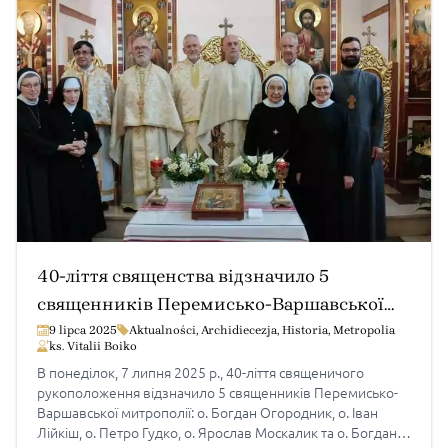
40-ліття священства відзначило 5
священників Перемисько-Варшавської
митрополії
9 lipca 2025
Aktualności
,
Archidiecezja
,
Historia
,
Metropolia
ks. Vitalii Boiko
В понеділок, 7 липня 2025 р., 40-ліття священичого
рукоположення відзначило 5 священників Перемисько-
Варшавської митрополії: о. Богдан Огородник, о. Іван
Лійкіш, о. Петро Гудко, о. Ярослав Москалик та о. Богдан