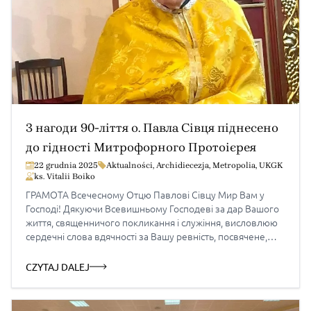
З нагоди 90-ліття о. Павла Сівця піднесено
до гідності Митрофорного Протоієрея
22 grudnia 2025
Aktualności
,
Archidiecezja
,
Metropolia
,
UKGK
ks. Vitalii Boiko
ГРАМОТА Всечесному Отцю Павлові Сівцу Мир Вам у
Господі! Дякуючи Всевишньому Господеві за дар Вашого
життя, священничого покликання і служіння, висловлюю
сердечні слова вдячності за Вашу ревність, посвячене,
трудолюбиве і багаторічне служіння на Господній ниві для
Божої слави і добра Української Греко-Католицької
CZYTAJ DALEJ
Церкви в Польщі. Складаю Вам, дорогий Отче, сердечні
вітання з нагоди 90-ліття від […]