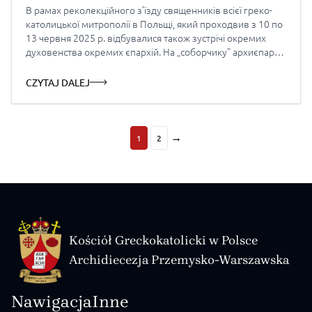
В рамах реколекційного з’їзду священників всієї греко-
католицької митрополії в Польщі, який проходвив з 10 по
13 червня 2025 р. відбувалися також зустрічі окремих
духовенства окремих єпархій. На „соборчику” архиєпархії
владикою Євгеном були зачитані декрети стосовно
певних додаткових адміністративних змін та врученні
CZYTAJ DALEJ
подяки і церковні нагороди духовенству, яке відзначає
свої ювілеї в цьому році. Нові […]
→
1
2
Kościół Greckokatolicki w Polsce
Archidiecezja Przemysko-Warszawska
Nawigacja
Inne