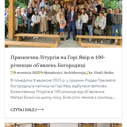
Празнична Літургія на Горі Явір в 100-
річницю об’явлень Богородиці
9 września 2025
Aktualności
,
Archidiecezja
ks. Vitalii Boiko
В понеділок 8 вересня 2025 р. у празник Різдва Пресвятої
Богородиці в каплиці на Горі Явір відбулася святкова
Божественна Літургія в 100 річницю від об’явлення
Матері Божої на цьому місці. Біля сотні лемків з околиць
разом зі своїми душпастирями з Краківсько-Горлицького
деканату прибули, щоб молитися в подяку за особливу
CZYTAJ DALEJ
ласку, яка триває вже 100 років. […]