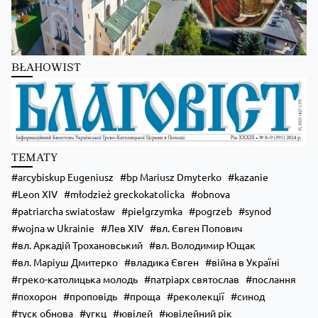
Kościół Greckokatolicki
3 days ago
Школи Християнського Аніматора (ШХА)
BŁAHOWIST
✨ Хочеш не просто проводити час, а зростати у вірі, відкривати свої
таланти та навчитися надихати інших?
Запрошуємо тебе до Школи Християнського Аніматора (ШХА) —
місця, де формується нове покоління християнських лідерів.
💙 На тебе чекає:
• живе спілкування та нові знайомства;
TEMATY
• формація, яка допоможе зміцнити віру;
• практичні навички для організації зустрічей, т
...
Zobacz więcej
arcybiskup Eugeniusz
bp Mariusz Dmyterko
kazanie
Leon XIV
młodzież greckokatolicka
obnova
patriarcha swiatosław
pielgrzymka
pogrzeb
synod
wojna w Ukrainie
Лев XIV
вл. Євген Попович
вл. Аркадій Трохановський
вл. Володимир Ющак
вл. Маріуш Дмитерко
владика Євген
війна в Україні
греко-католицька молодь
патріарх святослав
послання
похорон
проповідь
проща
реколекції
синод
туск обнова
угкц
ювілей
ювілейний рік