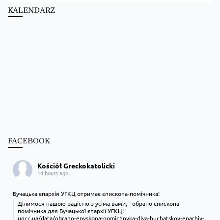
KALENDARZ
FACEBOOK
Kościół Greckokatolicki
14 hours ago
Бучацька єпархія УГКЦ отримає єпископа-помічника!
Ділимося нашою радістю з усіма вами, - обрано єпископа-
помічника для Бучацької єпархії УГКЦ!
ugcc.ua/data/obrano-epyskopa-pomichnyka-dlya-buchatskoy-eparhiy-