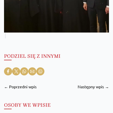
PODZIEL SIĘ Z INNYMI
← Poprzedni wpis
Następny wpis →
OSOBY WE WPISIE