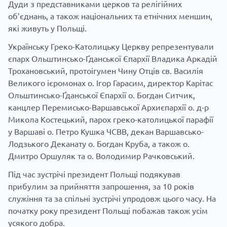
Дуди з представниками церков та релігійних
об’єднань, а також національних та етнічних меншин,
які живуть у Польщі.
Українську Греко-Католицьку Церкву репрезентували
єпарх Ольштинсько-Ґданської Єпархії Владика Аркадій
Трохановський, протоігумен Чину Отців св. Василія
Великого ієромонах о. Ігор Гарасим, директор Карітас
Ольштинсько-Ґданської Єпархії о. Богдан Ситчик,
канцлер Перемисько-Варшавської Архиєпархії о. д-р
Микола Костецький, парох греко-католицької парафії
у Варшаві о. Петро Кушка ЧСВВ, декан Варшавсько-
Лодзького Деканату о. Богдан Круба, а також о.
Дмитро Оршуляк та о. Володимир Рачковський.
Під час зустрічі президент Польщі подякував
прибулим за прийняття запрошення, за 10 років
служіння та за спільні зустрічі упродовж цього часу. На
початку року президент Польщі побажав також усім
усякого добра.