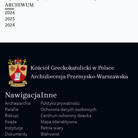
ARCHIWUM
2026
Zobacz na Facebooku
·
Udostępnij
2025
2024
Kościół Greckokatolicki w Polsce
Archidiecezja Przemysko-Warszawska
Nawigacja
Inne
Archieparchia
Polityka prywatności
Parafie
Ochorona danych osobowych
Biskupi
Centrum ochorony dziecka
Księża
Mapa interaktywna
Instytucje
Pełnia wiary
Dokumenty
Błahowist