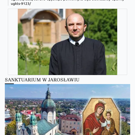
ugkts-9123/
SANKTUARIUM W JAROSŁAWIU
Zobacz na Facebooku
·
Udostępnij
Kościół Greckokatolicki
Kościół Greckokatolicki
zmienił(a) swój status.
14 hours ago
Zobacz na Facebooku
·
Udostępnij