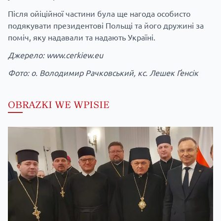
Після ойіційної частини була ще нагода особисто
подякувати президентові Польщі та його дружині за
поміч, яку надавали та надають Україні.
Джерело:
www
.
cerkiew
.
eu
Фото: о. Володимир Рачковський, кс. Лешек Ґенсік
OBRAZKI WE WPISIE