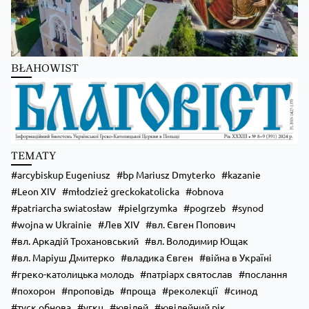
Kościół Greckokatolicki
2 days ago
Школи Християнського Аніматора (ШХА)
BŁAHOWIST
✨ Хочеш не просто проводити час, а зростати у вірі, відкривати свої
таланти та навчитися надихати інших?
Запрошуємо тебе до Школи Християнського Аніматора (ШХА) —
місця, де формується нове покоління християнських лідерів.
💙 На тебе чекає:
• живе спілкування та нові знайомства;
TEMATY
• формація, яка допоможе зміцнити віру;
• практичні навички для організації зустрічей, т
...
Zobacz więcej
arcybiskup Eugeniusz
bp Mariusz Dmyterko
kazanie
Leon XIV
młodzież greckokatolicka
obnova
patriarcha swiatosław
pielgrzymka
pogrzeb
synod
wojna w Ukrainie
Лев XIV
вл. Євген Попович
вл. Аркадій Трохановський
вл. Володимир Ющак
вл. Маріуш Дмитерко
владика Євген
війна в Україні
греко-католицька молодь
патріарх святослав
послання
похорон
проповідь
проща
реколекції
синод
туск обнова
угкц
ювілей
ювілейний рік