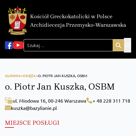
Kościół Greckokatolicki w Polsce
Archidiecezja Przemysko-Warszawska
GŁOWNA>
KSIĘŻA>
O. PIOTR JAN KUSZKA, OSBM
o. Piotr Jan Kuszka, OSBM
ul. Miodowa 16, 00-246 Warszawa
+ 48 228 311 718
kuszka@bazylianie.pl
MIEJSCE POSŁUGI