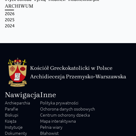
ARCHIWUM
2026
Zobacz na Facebooku
·
Udostępnij
2025
2024
Kościół Greckokatolicki w Polsce
Archidiecezja Przemysko-Warszawska
Nawigacja
Inne
Archieparchia
Polityka prywatności
Parafie
Ochorona danych osobowych
Biskupi
Centrum ochorony dziecka
Księża
Mapa interaktywna
Instytucje
Pełnia wiary
Dokumenty
Błahowist