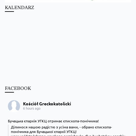
KALENDARZ
FACEBOOK
Kościół Greckokatolicki
6 hours ago
Бучацька єпархія УГКЦ отримає єпископа-помічника!
Ділимося нашою радістю з усіма вами, - обрано єпископа-
помічника для Бучацької єпархії УГКЦ!