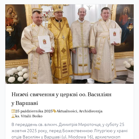
Храмовий празник в Отців Василіян у
Варшаві
17 sierpnia 2025
Aktualności
,
Archidiecezja
ks. Vitalii Boiko
15 серпня у храмі парафії та монастиря Отців Василіян у
Варшаві урочисто відзначили храмове свято — Успіння
Пресвятої Богородиці. Святкову Божественну Літургію о