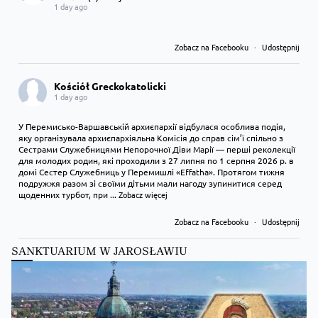
1 day ago
Zobacz na Facebooku
·
Udostępnij
Kościół Greckokatolicki
1 day ago
У Перемисько-Варшавській архиєпархії відбулася особлива подія,
яку організувала архиєпархіяльна Комісія до справ сім’ї спільно з
Сестрами Служебницями Непорочної Діви Марії — перші реколекції
для молодих родин, які проходили з 27 липня по 1 серпня 2026 р. в
домі Сестер Служебниць у Перемишлі «Effatha». Протягом тижня
подружжя разом зі своїми дітьми мали нагоду зупинитися серед
щоденних турбот, при
...
Zobacz więcej
Zobacz na Facebooku
·
Udostępnij
SANKTUARIUM W JAROSŁAWIU
Kościół Greckokatolicki
1 day ago
Преображення Господнє в Лодзі