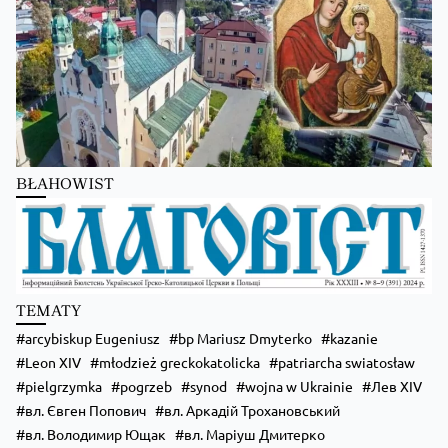
BŁAHOWIST
Zobacz na Facebooku
·
Udostępnij
TEMATY
arcybiskup Eugeniusz
bp Mariusz Dmyterko
kazanie
Leon XIV
młodzież greckokatolicka
patriarcha swiatosław
pielgrzymka
pogrzeb
synod
wojna w Ukrainie
Лев XIV
вл. Євген Попович
вл. Аркадій Трохановський
вл. Володимир Ющак
вл. Маріуш Дмитерко