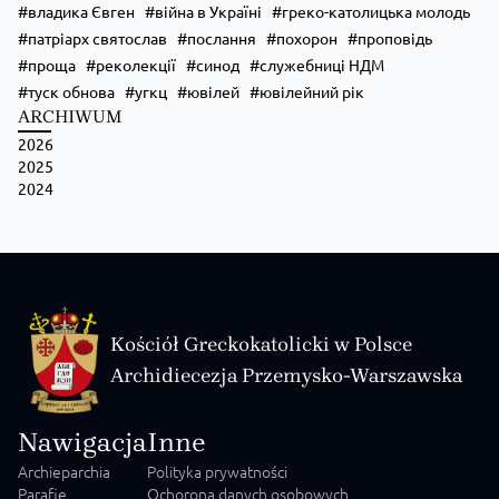
владика Євген
війна в Україні
греко-католицька молодь
патріарх святослав
послання
похорон
проповідь
проща
реколекції
синод
служебниці НДМ
туск обнова
угкц
ювілей
ювілейний рік
ARCHIWUM
2026
2025
2024
Kościół Greckokatolicki w Polsce
Archidiecezja Przemysko-Warszawska
Nawigacja
Inne
Archieparchia
Polityka prywatności
Parafie
Ochorona danych osobowych