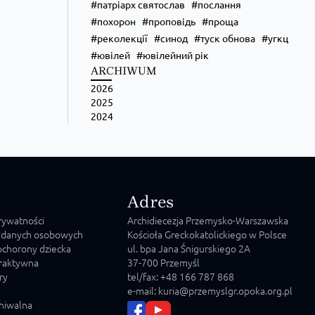
патріарх святослав
послання
похорон
проповідь
проща
реколекції
синод
туск обнова
угкц
ювілей
ювілейний рік
ARCHIWUM
2026
Zobacz na Facebooku
·
Udostępnij
2025
2024
Adres
prywatności
Archidiecezja Przemysko-Warszawska
 danych osobowych
Kościoła Greckokatolickiego w Polsce
chorony dziecka
ul. bpa Jana Śnigurskiego 2A
raktywna
37-700 Przemyśl
ry
tel/fax: +48 166 787 868
e-mail: kuria@przemyslgr.opoka.org.pl
chiwalna