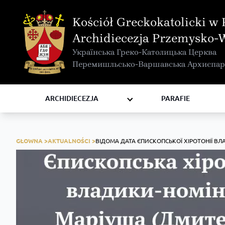
MAPA INTERAKTYWNA
Kościół Greckokatolicki w 
KURIA METROPOLITALNA
Archidiecezja Przemysko-
KAPITUŁA
Українська Греко-Католицька Церква
KOMISJE I WYDZIAŁY
Перемишльсько-Варшавська Архиєпар
RADY
ZAKONY I ZGROMADZENIA
ARCHIDIECEZJA
PARAFIE
GŁOWNA >
AKTUALNOŚCI >
ВІДОМА ДАТА ЄПИСКОПСЬКОЇ ХІРОТОНІЇ В