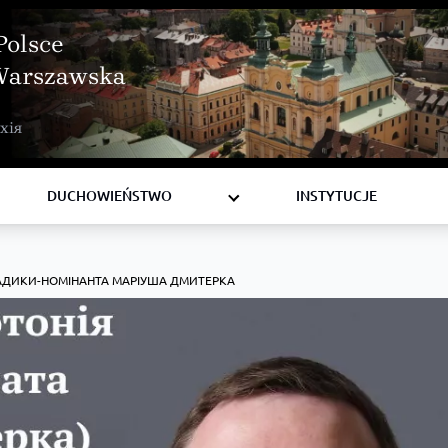
Polsce
Warszawska
BISKUPI
хія
KSIĘŻA
DIAKONI
DUCHOWIEŃSTWO
INSTYTUCJE
ЛАДИКИ-НОМІНАНТА МАРІУША ДМИТЕРКА