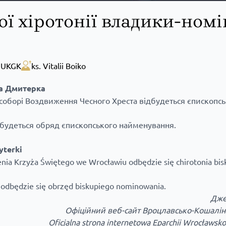
ої хіротонії владики-ном
,
UKGK
ks. Vitalii Boiko
ша Дмитерка
соборі Воздвиження Чесного Хреста відбудеться єпископськ
відбудеться обряд єпископського найменування.
yterki
ia Krzyża Świętego we Wrocławiu odbędzie się chirotonia bis
, odbędzie się obrzęd biskupiego nominowania.
Дже
Офіційний веб-сайт Вроцлавсько-Кошалінс
Oficjalna strona internetowa Eparchii Wrocławsko