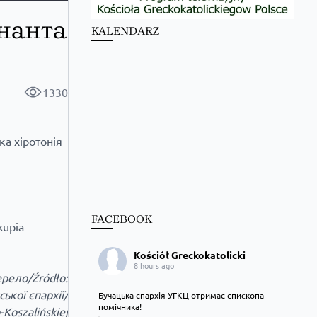
інанта
KALENDARZ
1330
а хіротонія
FACEBOOK
kupia
Kościół Greckokatolicki
8 hours ago
рело/Źródło:
ької єпархії/
Бучацька єпархія УГКЦ отримає єпископа-
помічника!
-Koszalińskiej