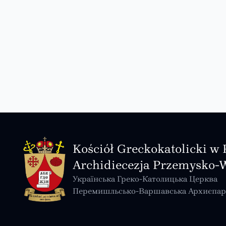
Kościół Greckokatolicki w 
Archidiecezja Przemysko-
Українська Греко-Католицька Церква
Перемишльсько-Варшавська Архиєпар