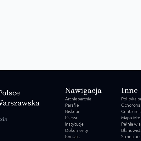
Nawigacja
Inne
Polsce
Archieparchia
Polityka 
Warszawska
Parafie
Ochorona
Biskupi
Centrum o
Księża
Mapa inte
хія
Instytucje
Pełnia wia
Dokumenty
Błahowist
Kontakt
Strona ar