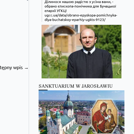
Ділимося нашою радістю з усіма вами, -
обрано єпископа-помічника для Бучацької
єпархії УГКЦ!
ugcc.ua/data/obrano-epyskopa-pomichnyka-
dlya-buchatskoy-eparhiy-ugkts-9123/
tępny wpis →
Zobacz na Facebooku
·
Udostępnij
SANKTUARIUM W JAROSŁAWIU
Kościół Greckokatolicki
Kościół
Greckokatolicki zmienił(a) swój
status.
8 hours ago
Zobacz na Facebooku
·
Udostępnij