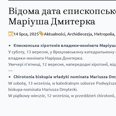
Відома дата єпископськ
Маріуша Дмитерка
14 lipca, 2025
Aktualności
,
Archidiecezja
,
Metropolia
Єпископська хіротонія владики-номіната Маріу
У суботу, 13 вересня, у Вроцлавському катедральному 
владики-номіната Маріуша Дмитерка.
Увечері п’ятниці, 12 вересня, напередодні хіротонії, 
—
Chirotonia biskupia władyki nominata Mariusza Dm
W sobotę, 13 września, w katedralnym soborze Podwyższen
biskupa-nominata Mariusza Dmyterki.
W piątkowy wieczór, 12 września, w przeddzień chirotonii