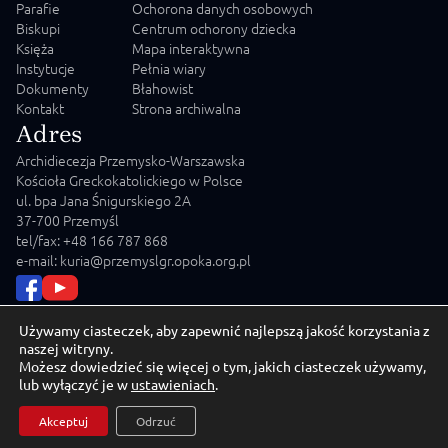
Parafie
Ochorona danych osobowych
Biskupi
Centrum ochorony dziecka
Księża
Mapa interaktywna
Instytucje
Pełnia wiary
Dokumenty
Błahowist
Kontakt
Strona archiwalna
Adres
Archidiecezja Przemysko-Warszawska
Kościoła Greckokatolickiego w Polsce
ul. bpa Jana Śnigurskiego 2A
37-700 Przemyśl
tel/fax: +48 166 787 868
e-mail: kuria@przemyslgr.opoka.org.pl
Używamy ciasteczek, aby zapewnić najlepszą jakość korzystania z
naszej witryny.
Możesz dowiedzieć się więcej o tym, jakich ciasteczek używamy,
© 2026 Archidiecezja Przemysko-Warszawska Kościoła
lub wyłączyć je w
ustawieniach
.
Greckokatolickiego w Polsce
Akceptuj
Odrzuć
Crafted by
MD