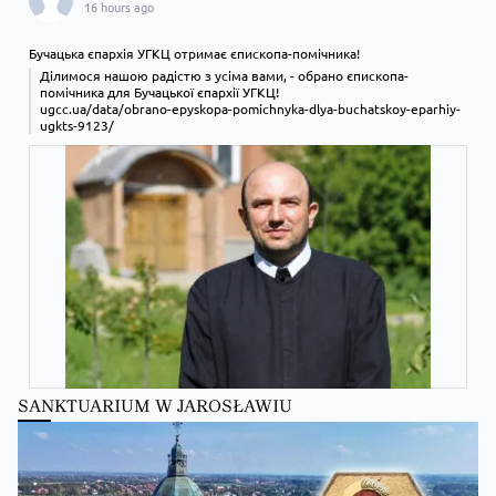
16 hours ago
Бучацька єпархія УГКЦ отримає єпископа-помічника!
Ділимося нашою радістю з усіма вами, - обрано єпископа-
помічника для Бучацької єпархії УГКЦ!
ugcc.ua/data/obrano-epyskopa-pomichnyka-dlya-buchatskoy-eparhiy-
ugkts-9123/
SANKTUARIUM W JAROSŁAWIU
Zobacz na Facebooku
·
Udostępnij
Kościół Greckokatolicki
Kościół Greckokatolicki
zmienił(a) swój status.