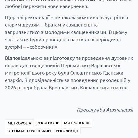
любові пережити нове навернення.
Щорічні реколекції – це також можливість зустрітися
старим друзям – братам у священстві та
заприязнитися з молодими священниками. В цьому
часі також були проведені єпархіяльні періодичні
зустрічі – «соборчики».
Відповідальною за підготовку та проведення духовних
вправ для священників Перемисько-Варшавської
митрополії цього року була Ольштинсько-Гданська
єпархія. Відповідальність за проведення реколекцій у
2026 р. перебрала Вроцлавсько-Кошалінська єпархія.
Пресслужба Архиєпархії
REKOLEKCJE
МИТРОПОЛІЯ
METROPOLIA
О. РОМАН ТЕРЛЕЦЬКИЙ
РЕКОЛЕКЦІЇ