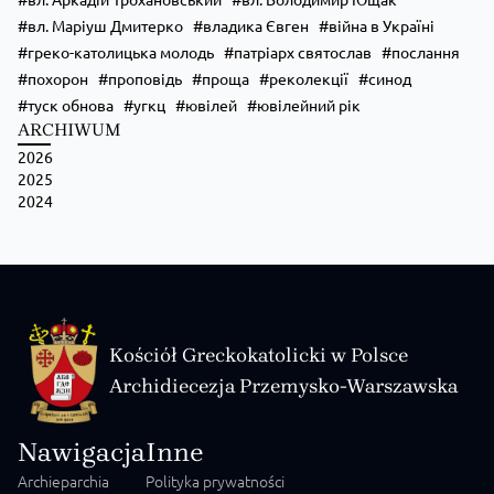
вл. Маріуш Дмитерко
владика Євген
війна в Україні
греко-католицька молодь
патріарх святослав
послання
похорон
проповідь
проща
реколекції
синод
туск обнова
угкц
ювілей
ювілейний рік
ARCHIWUM
2026
Zobacz na Facebooku
·
Udostępnij
2025
2024
Kościół Greckokatolicki w Polsce
Archidiecezja Przemysko-Warszawska
Nawigacja
Inne
Archieparchia
Polityka prywatności