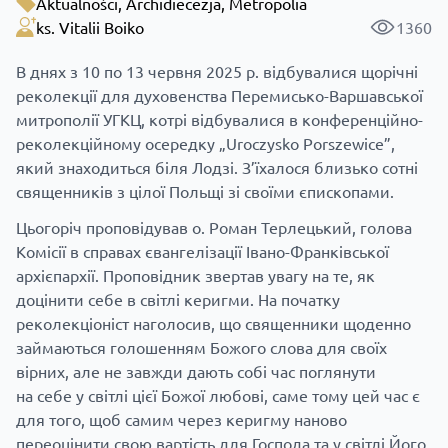
Aktualności
,
Archidiecezja
,
Metropolia
ks. Vitalii Boiko
1360
В днях з 10 по 13 червня 2025 р. відбувалися щорічні
реколекції для духовенства Перемисько-Варшавської
митрополії УГКЦ, котрі відбувалися в конференційно-
реколекційному осередку „Uroczysko Porszewice”,
який знаходиться біля Лодзі. З’їхалося близько сотні
священників з цілої Польщі зі своїми єпископами.
Цьогоріч проповідував о. Роман Терлецький, голова
Комісії в справах євангелізації Івано-Франківської
архієпархії. Проповідник звертав увагу на те, як
доцінити себе в світлі керигми. На початку
реколекціоніст наголосив, що священники щоденно
займаються голошенням Божого слова для своїх
вірних, але не завжди дають собі час поглянути
на себе у світлі цієї Божої любові, саме тому цей час є
для того, щоб самим через керигму наново
переоцінити свою вартість для Господа та у світлі Його