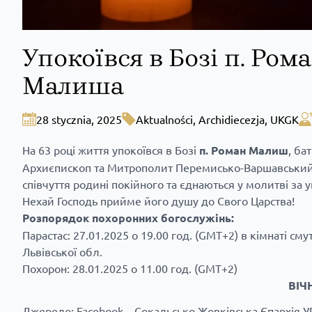
Упокоївся в Бозі п. Ром
Малиша
28 stycznia, 2025
Aktualności
,
Archidiecezja
,
UKGK
На 63 році життя упокоївся в Бозі
п. Роман Малиш
, ба
Архиєпископ та Митрополит Перемисько-Варшавський, 
співчуття родині покійного та єднаються у молитві за у
Нехай Господь прийме його душу до Свого Царства!
Розпорядок похоронних богослужінь:
Парастас: 27.01.2025 о 19.00 год. (GMT+2) в кімнаті с
Львівської обл.
Похорон: 28.01.2025 о 11.00 год. (GMT+2)
ВІЧ
Джерело:
Facebook – Сокальсько-Жовківська Єпархія 