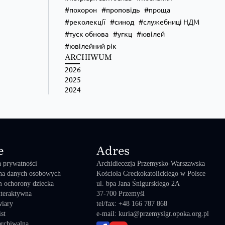
похорон
проповідь
проща
реколекції
синод
служебниці НДМ
туск обнова
угкц
ювілей
ювілейний рік
ARCHIWUM
2026
2025
2024
e
Adres
a prywatności
Archidiecezja Przemysko-Warszawska
na danych osobowych
Kościoła Greckokatolickiego w Polsce
 ochorony dziecka
ul. bpa Jana Śnigurskiego 2A
teraktywna
37-700 Przemyśl
wiary
tel/fax: +48 166 787 868
st
e-mail: kuria@przemyslgr.opoka.org.pl
archiwalna