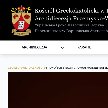
MAPA INTERAKTYWNA
Kościół Greckokatolicki w 
KURIA METROPOLITALNA
Archidiecezja Przemysko-
KAPITUŁA
Українська Греко-Католицька Церква
KOMISJE I WYDZIAŁY
Перемишльсько-Варшавська Архиєпар
RADY
ZAKONY I ZGROMADZENIA
ARCHIDIECEZJA
PARAFIE
GŁOWNA >
AKTUALNOŚCI >
УПОКОЇВСЯ В БОЗІ П. РОМАН МАЛИШ, БАТЬ