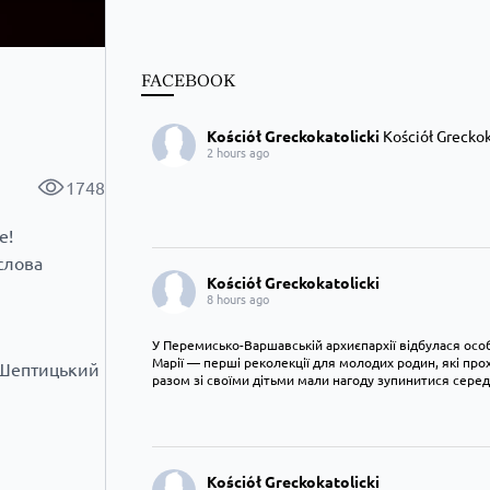
FACEBOOK
Kościół Greckokatolicki
Kościół Greckoka
2 hours ago
1748
е!
слова
Kościół Greckokatolicki
8 hours ago
У Перемисько-Варшавській архиєпархії відбулася особ
Марії — перші реколекції для молодих родин, які пр
. Шептицький
разом зі своїми дітьми мали нагоду зупинитися сере
Kościół Greckokatolicki