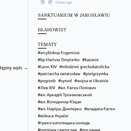
9 hours ago
Преображення Господнє в Лодзі
SANKTUARIUM W JAROSŁAWIU
BŁAHOWIST
TEMATY
arcybiskup Eugeniusz
bp Mariusz Dmyterko
kazanie
Leon XIV
młodzież greckokatolicka
tępny wpis →
patriarcha swiatosław
pielgrzymka
pogrzeb
synod
wojna w Ukrainie
Лев XIV
вл. Євген Попович
вл. Аркадій Трохановський
вл. Володимир Ющак
вл. Маріуш Дмитерко
владика Євген
війна в Україні
греко-католицька молодь
патріарх святослав
послання