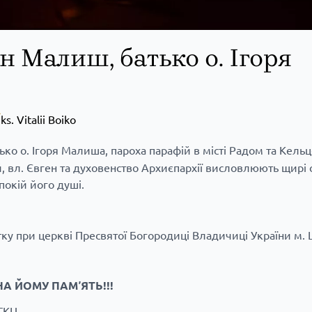
ан Малиш, батько о. Ігоря
ks. Vitalii Boiko
тько о. Ігоря Малиша, пароха парафій в місті Радом та Кельц
вл. Євген та духовенство Архиєпархії висловлюють щирі 
покій його душі.
мутку при церкві Пресвятої Богородиці Владичиці України м
НА ЙОМУ ПАМʼЯТЬ!!!
УГКЦ