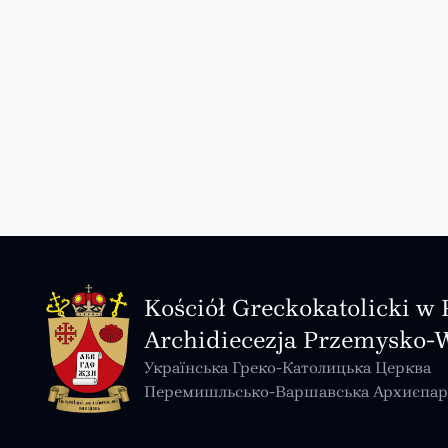
Kościół Greckokatolicki w 
Archidiecezja Przemysko-
Українська Греко-Католицька Церква
Перемишльсько-Варшавська Архиєпар