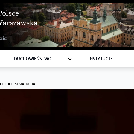
Polsce
Warszawska
BISKUPI
хія
KSIĘŻA
DIAKONI
DUCHOWIEŃSTWO
INSTYTUCJE
КО О. ІГОРЯ МАЛИША