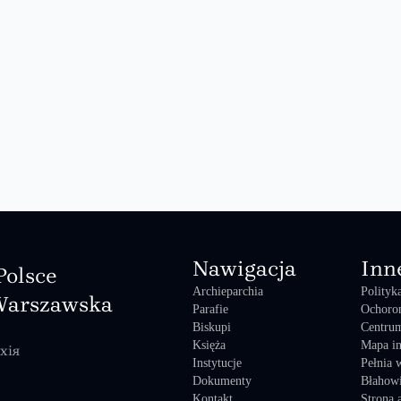
Nawigacja
Inn
Polsce
Archieparchia
Polityk
Warszawska
Parafie
Ochoro
Biskupi
Centrum
Księża
Mapa in
хія
Instytucje
Pełnia 
Dokumenty
Błahowi
Kontakt
Strona 