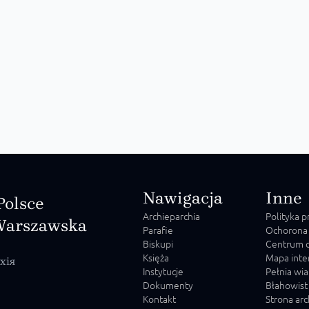
Nawigacja
Inne
Polsce
Archieparchia
Polityka 
Warszawska
Parafie
Ochorona
Biskupi
Centrum o
Księża
Mapa inte
хія
Instytucje
Pełnia wia
Dokumenty
Błahowist
Kontakt
Strona ar