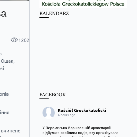
ва
KALENDARZ
1202
о-
 Ющак,
мі
опів
FACEBOOK
Kościół Greckokatolicki
іння
4 hours ago
У Перемисько-Варшавській архиєпархії
, вчинене
відбулася особлива подія, яку організувала