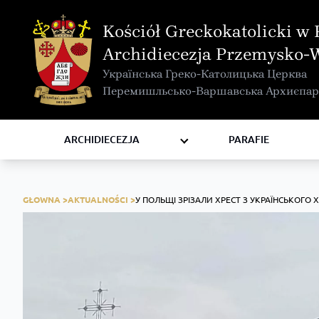
MAPA INTERAKTYWNA
Kościół Greckokatolicki w 
KURIA METROPOLITALNA
Archidiecezja Przemysko-
KAPITUŁA
Українська Греко-Католицька Церква
KOMISJE I WYDZIAŁY
Перемишльсько-Варшавська Архиєпар
RADY
ZAKONY I ZGROMADZENIA
ARCHIDIECEZJA
PARAFIE
GŁOWNA >
AKTUALNOŚCI >
У ПОЛЬЩІ ЗРІЗАЛИ ХРЕСТ З УКРАЇНСЬКОГО