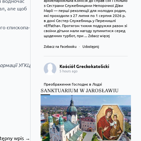
і водночас
архиєпархіяльна Комісія до справ сім’ї спільно
з Сестрами Служебницями Непорочної Діви
ал, але щоб
Марії — перші реколекції для молодих родин,
які проходили з 27 липня по 1 серпня 2026 р.
в домі Сестер Служебниць у Перемишлі
«Effatha». Протягом тижня подружжя разом зі
го єпископа-
своїми дітьми мали нагоду зупинитися серед
щоденних турбот, при
...
Zobacz więcej
Zobacz na Facebooku
·
Udostępnij
ормації УГКЦ
Kościół Greckokatolicki
5 hours ago
Преображення Господнє в Лодзі
SANKTUARIUM W JAROSŁAWIU
tępny wpis →