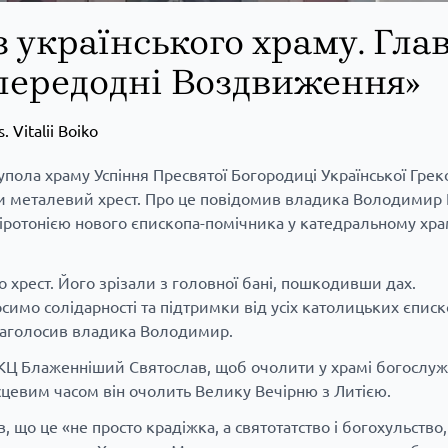
з українського храму. Гла
апередодні Воздвиження»
s. Vitalii Boiko
упола храму Успіння Пресвятої Богородиці Української Грек
ли металевий хрест. Про це повідомив владика Володимир
 хіротонією нового єпископа-помічника у катедральному хра
о хрест. Його зрізали з головної бані, пошкодивши дах.
симо солідарності та підтримки від усіх католицьких єписк
 наголосив владика Володимир.
 УГКЦ Блаженніший Святослав, щоб очолити у храмі богослуж
ісцевим часом він очолить Велику Вечірню з Литією.
що це «не просто крадіжка, а святотатство і богохульство