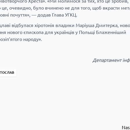
вотворчого Хреста». «Ми молимося за тих, хто це зробив, 
 це, очевидно, було вчинено не для того, щоб вкрасти мет
овні почуття», — додав Глава УГКЦ.
цлаві
відбулася хіротонія
владики Маріуша Дмитерка, ново
ння нового єпископа для українців у Польщі Блаженніший
зіп’ятого народу».
Департамент інф
ЯТОСЛАВ
Nas