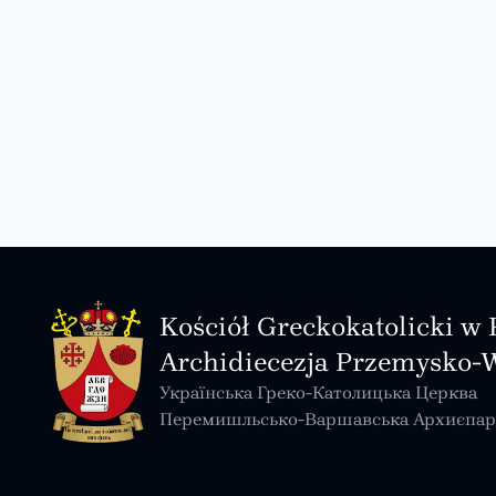
Kościół Greckokatolicki w 
Archidiecezja Przemysko-
Українська Греко-Католицька Церква
Перемишльсько-Варшавська Архиєпар