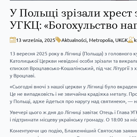
У Польщі зрізали хрест 
УГКЦ: «Богохульство н
13 września, 2025
Aktualności
,
Metropolia
,
UKGK
k
13 вересня 2025 року в Лігниці (Польща) з головного к
Католицької Церкви невідомі особи зрізали та викра
єпископ Вроцлавсько-Кошалінський, під час Літургії з
у Вроцлаві.
«Сьогодні вночі з нашої церкви у Лігниці було вкраден
Це не випадковість і не звичайна крадіжка металу. Про
у Польщі, адже йдеться про наругу над святинею», —
Увечері цього ж дня до Лігниці завітає Отець і Глава
і підтримати місцеву українську громаду. О 18:00 за м
Коментуючи цю подію, Блаженніший Святослав заявив, 