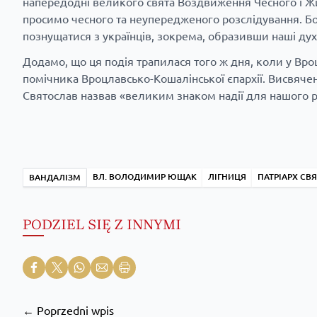
напередодні великого свята Воздвиження Чесного і Жи
просимо чесного та неупередженого розслідування. Бо
познущатися з українців, зокрема, образивши наші дух
Додамо, що ця подія трапилася того ж дня, коли у Вро
помічника Вроцлавсько-Кошалінської єпархії. Висвяче
Святослав
назвав
«великим знаком надії для нашого ро
ВЛ. ВОЛОДИМИР ЮЩАК
ЛІГНИЦЯ
ПАТРІАРХ СВ
ВАНДАЛІЗМ
PODZIEL SIĘ Z INNYMI
← Poprzedni wpis