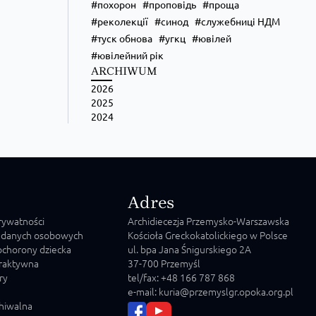
похорон
проповідь
проща
реколекції
синод
служебниці НДМ
туск обнова
угкц
ювілей
ювілейний рік
ARCHIWUM
2026
2025
2024
Adres
prywatności
Archidiecezja Przemysko-Warszawska
 danych osobowych
Kościoła Greckokatolickiego w Polsce
chorony dziecka
ul. bpa Jana Śnigurskiego 2A
raktywna
37-700 Przemyśl
ry
tel/fax: +48 166 787 868
e-mail: kuria@przemyslgr.opoka.org.pl
chiwalna