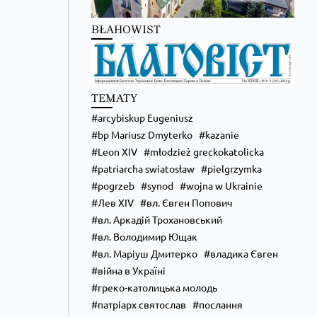
BŁAHOWIST
Zobacz na Facebooku
·
Udostępnij
Kościół Greckokatolicki
TEMATY
5 hours ago
arcybiskup Eugeniusz
bp Mariusz Dmyterko
kazanie
Бучацька єпархія УГКЦ отримає єпископа-
помічника!
Leon XIV
młodzież greckokatolicka
patriarcha swiatosław
pielgrzymka
Zobacz na Facebooku
·
Udostępnij
pogrzeb
synod
wojna w Ukrainie
Лев XIV
вл. Євген Попович
вл. Аркадій Трохановський
вл. Володимир Ющак
вл. Маріуш Дмитерко
владика Євген
війна в Україні
греко-католицька молодь
патріарх святослав
послання