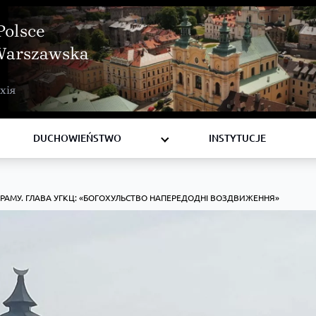
Polsce
Warszawska
BISKUPI
хія
KSIĘŻA
DIAKONI
DUCHOWIEŃSTWO
INSTYTUCJE
 ХРАМУ. ГЛАВА УГКЦ: «БОГОХУЛЬСТВО НАПЕРЕДОДНІ ВОЗДВИЖЕННЯ»