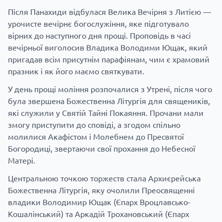
Після Панахиди відбулася Велика Вечірня з Литією —
урочисте вечірнє богослужіння, яке підготувало
вірних до наступного дня прощі. Проповідь в часі
вечірньої виголосив Владика Володими Ющак, який
пригадав всім присутнім парафіянам, чим є храмовий
празник і як його маємо святкувати.
У день прощі моління розпочалися з Утрені, після чого
була звершена Божественна Літургія для священиків,
які служили у Святій Тайні Покаяння. Прочани мали
змогу приступити до сповіді, а згодом спільно
молилися Акафістом і Молебнем до Пресвятої
Богородиці, звертаючи свої прохання до Небесної
Матері.
Центральною точкою торжеств стала Архиєрейська
Божественна Літургія, яку очолили Преосвященні
владики Володимир Ющак (Єпарх Вроцлавсько-
Кошалінський) та Аркадій Трохановський (Єпарх