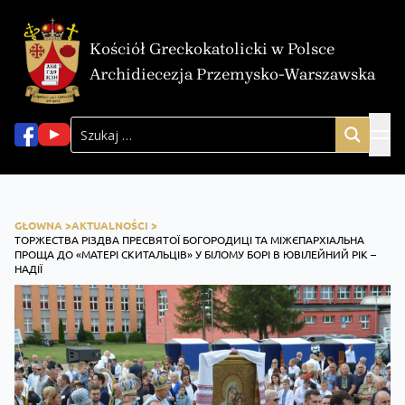
Kościół Greckokatolicki w Polsce
Archidiecezja Przemysko-Warszawska
GŁOWNA >
AKTUALNOŚCI >
ТОРЖЕСТВА РІЗДВА ПРЕСВЯТОЇ БОГОРОДИЦІ ТА МІЖЄПАРХІАЛЬНА
ПРОЩА ДО «МАТЕРІ СКИТАЛЬЦІВ» У БІЛОМУ БОРІ В ЮВІЛЕЙНИЙ РІК –
НАДІЇ