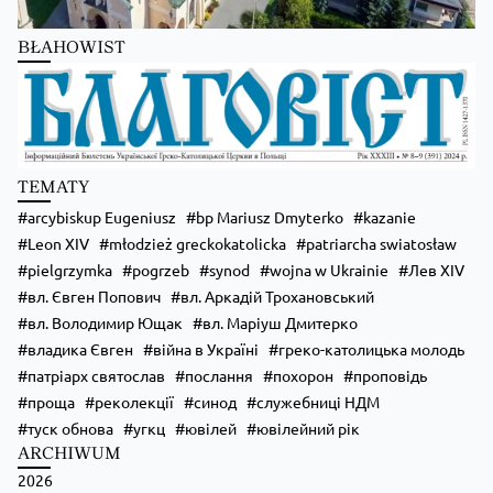
BŁAHOWIST
Zobacz na Facebooku
·
Udostępnij
TEMATY
arcybiskup Eugeniusz
bp Mariusz Dmyterko
kazanie
Leon XIV
młodzież greckokatolicka
patriarcha swiatosław
pielgrzymka
pogrzeb
synod
wojna w Ukrainie
Лев XIV
вл. Євген Попович
вл. Аркадій Трохановський
вл. Володимир Ющак
вл. Маріуш Дмитерко
владика Євген
війна в Україні
греко-католицька молодь
патріарх святослав
послання
похорон
проповідь
проща
реколекції
синод
служебниці НДМ
туск обнова
угкц
ювілей
ювілейний рік
ARCHIWUM
2026