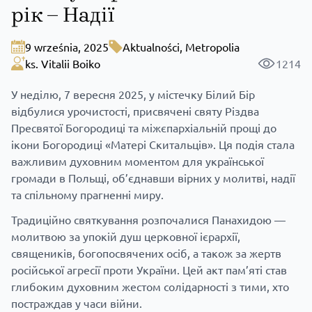
рік – Надії
9 września, 2025
Aktualności
,
Metropolia
ks. Vitalii Boiko
1214
У неділю, 7 вересня 2025, у містечку Білий Бір
відбулися урочистості, присвячені святу Різдва
Пресвятої Богородиці та міжєпархіальній прощі до
ікони Богородиці «Матері Скитальців». Ця подія стала
важливим духовним моментом для української
громади в Польщі, об’єднавши вірних у молитві, надії
та спільному прагненні миру.
Традиційно святкування розпочалися Панахидою —
молитвою за упокій душ церковної ієрархії,
священиків, богопосвячених осіб, а також за жертв
російської агресії проти України. Цей акт пам’яті став
глибоким духовним жестом солідарності з тими, хто
постраждав у часи війни.