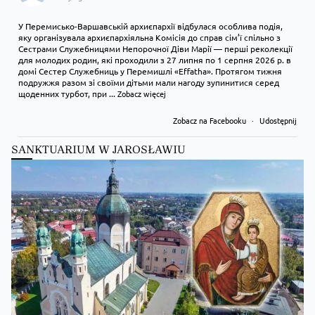
У Перемисько-Варшавській архиєпархії відбулася особлива подія,
яку організувала архиєпархіяльна Комісія до справ сім’ї спільно з
Сестрами Служебницями Непорочної Діви Марії — перші реколекції
для молодих родин, які проходили з 27 липня по 1 серпня 2026 р. в
домі Сестер Служебниць у Перемишлі «Effatha». Протягом тижня
подружжя разом зі своїми дітьми мали нагоду зупинитися серед
щоденних турбот, при
...
Zobacz więcej
Zobacz na Facebooku
·
Udostępnij
SANKTUARIUM W JAROSŁAWIU
Kościół Greckokatolicki
1 day ago
Преображення Господнє в Лодзі