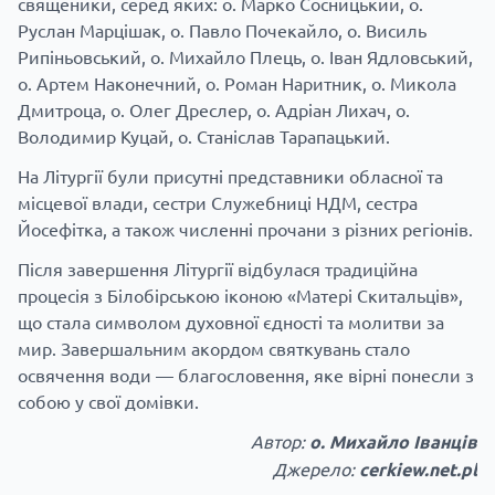
священики, серед яких: о. Марко Сосницький, о.
Руслан Марцішак, о. Павло Почекайло, о. Висиль
Рипіньовський, о. Михайло Плець, о. Іван Ядловський,
о. Артем Наконечний, о. Роман Наритник, о. Микола
Дмитроца, о. Олег Дреслер, о. Адріан Лихач, о.
Володимир Куцай, о. Станіслав Тарапацький.
На Літургії були присутні представники обласної та
місцевої влади, сестри Служебниці НДМ, сестра
Йосефітка, а також численні прочани з різних регіонів.
Після завершення Літургії відбулася традиційна
процесія з Білобірською іконою «Матері Скитальців»,
що стала символом духовної єдності та молитви за
мир. Завершальним акордом святкувань стало
освячення води — благословення, яке вірні понесли з
собою у свої домівки.
Автор:
о. Михайло Іванців
Джерело:
cerkiew.net.pl