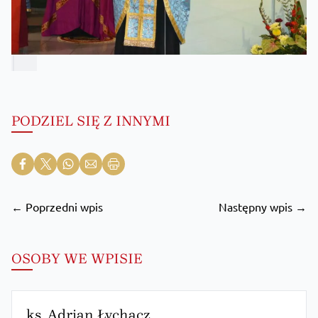
PODZIEL SIĘ Z INNYMI
← Poprzedni wpis
Następny wpis →
OSOBY WE WPISIE
ks. Adrian Łychacz