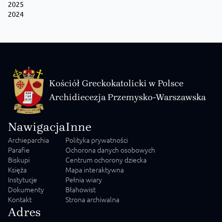
2025
2024
Kościół Greckokatolicki w Polsce
Archidiecezja Przemysko-Warszawska
Nawigacja
Inne
Archieparchia
Polityka prywatności
Parafie
Ochorona danych osobowych
Biskupi
Centrum ochorony dziecka
Księża
Mapa interaktywna
Instytucje
Pełnia wiary
Dokumenty
Błahowist
Kontakt
Strona archiwalna
Adres