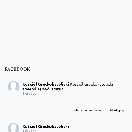
FACEBOOK
Kościół Greckokatolicki
Kościół Greckokatolicki
zmienił(a) swój status.
1 day ago
Zobacz na Facebooku
·
Udostępnij
Kościół Greckokatolicki
1 day ago