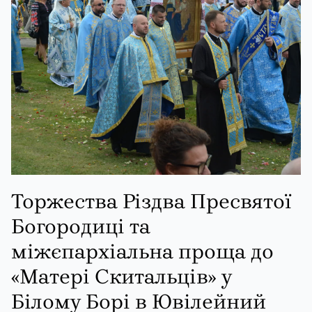
Торжества Різдва Пресвятої
Богородиці та
міжєпархіальна проща до
«Матері Скитальців» у
Білому Борі в Ювілейний