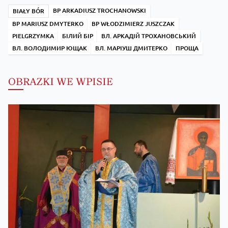
BP ARKADIUSZ TROCHANOWSKI
BIAŁY BÓR
BP MARIUSZ DMYTERKO
BP WŁODZIMIERZ JUSZCZAK
PIELGRZYMKA
БІЛИЙ БІР
ВЛ. АРКАДІЙ ТРОХАНОВСЬКИЙ
ВЛ. ВОЛОДИМИР ЮЩАК
ВЛ. МАРІУШ ДМИТЕРКО
ПРОЩА
OBRAZKI WE WPISIE