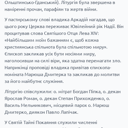
Ольштинсько-Гданський). Літургія була звершена в
наміренні прочан, парафіян та жертв війни.
У пастирському слові владика Аркадій нагадав, що
цього року Церква переживає Ювілейний рік Надії. Він
процитував слова Святішого Отця Лева XIV:
«Найбільшим моїм бажанням є, щоб кожна
християнська спільнота була спільнотою миру».
Єпископ закликав усіх бути носіями миру,
наголосивши на силі віри, яка здатна перемагати зло.
Наприкінці проповіді владика привітав єпископа-
номіната Марюша Дмитерка та закликав до молитви
за його майбутнє служіння.
Літургію співслужили: о. мітрат Богдан Піпка, о. декан
Ярослав Роман, о. декан Степан Прихожденко, о.
Василь Мельникович, місцевий парох о. Марюш
Дмитерко, диякон Павло Лапічак.
У Святій Тайні Покаяння служили численні