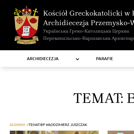
MAPA INTERAKTYWNA
Kościół Greckokatolicki w 
KURIA METROPOLITALNA
Archidiecezja Przemysko-
KAPITUŁA
Українська Греко-Католицька Церква
KOMISJE I WYDZIAŁY
Перемишльсько-Варшавська Архиєпар
RADY
ZAKONY I ZGROMADZENIA
ARCHIDIECEZJA
PARAFIE
TEMAT:
GŁOWNA >
TEMAT:
BP WŁODZIMIERZ JUSZCZAK