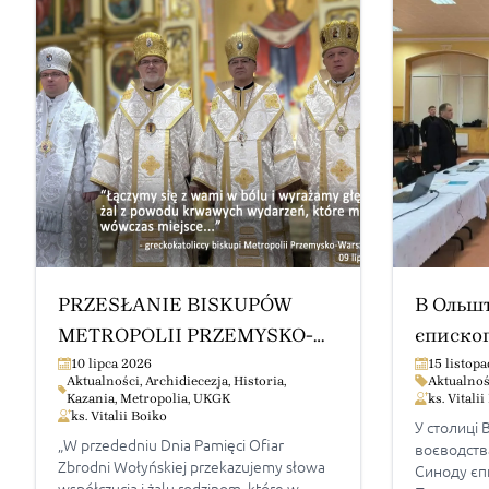
PRZESŁANIE BISKUPÓW
В Ольш
METROPOLII PRZEMYSKO-
єпископ
WARSZAWSKIEJ KOŚCIOŁA
митропо
10 lipca 2026
15 listop
Aktualności
,
Archidiecezja
,
Historia
,
Aktualnoś
GRECKOKATOLICKIEGO W
Kazania
,
Metropolia
,
UKGK
ks. Vitali
ks. Vitalii Boiko
POLSCE W PRZEDEDNIU
У столиці
„W przededniu Dnia Pamięci Ofiar
воєводств
DNIA PAMIĘCI OFIAR
Zbrodni Wołyńskiej przekazujemy słowa
Синоду єп
ZBRODNI WOŁYŃSKIEJ
współczucia i żalu rodzinom, które w