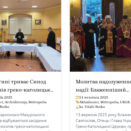
тині триває Синод
Молитва надолуження 
ів греко-католицької
надії: Блаженніший
лії в Польщі
Святослав та Владика
ada 2025
14 września 2025
ci
,
Archidiecezja
,
Metropolia
Aktualności
,
Metropolia
,
UKGK
Володимир у парафії 
i Boiko
ks. Vitalii Boiko
 Вармінсько-Мазурського
13 вересня 2025 року Блаже
а відбуваються засідання
Святослав, Отець і Глава Укра
ископів греко-католицької
Греко-Католицької Церкви, п