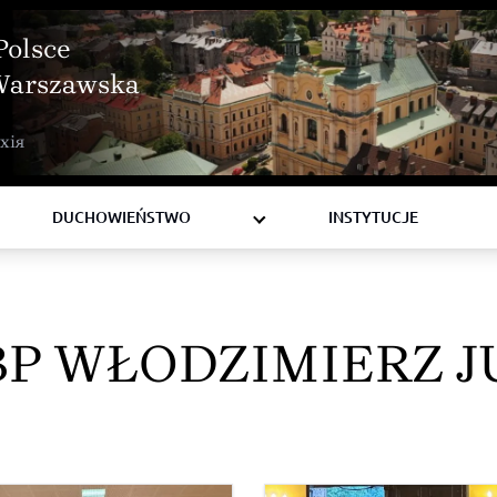
Polsce
Warszawska
BISKUPI
хія
KSIĘŻA
DIAKONI
DUCHOWIEŃSTWO
INSTYTUCJE
BP WŁODZIMIERZ J