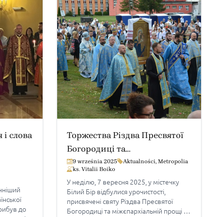
і слова
Торжества Різдва Пресвятої
Богородиці та
міжєпархіальна проща до
9 września 2025
Aktualności
,
Metropolia
ks. Vitalii Boiko
Лігниці
«Матері Скитальців» у Білому
У неділю, 7 вересня 2025, у містечку
Борі в Ювілейний рік – Надії
нніший
Білий Бір відбулися урочистості,
їнської
присвячені святу Різдва Пресвятої
рибув до
Богородиці та міжєпархіальній прощі до