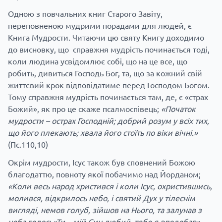
Одною з повчальних книг Старого Завіту,
переповненою мудрими порадами для людей, є
Книга Мудрости. Читаючи цю святу Книгу доходимо
до висновку, що справжня мудрість починається тоді,
коли людина усвідомлює собі, що на це все, що
робить, дивиться Господь Бог, та, що за кожний свій
життєвий крок відповідатиме перед Господом Богом.
Тому справжня мудрість починається там, де, є «страх
Божий», як про це скаже псалмоспівець;
«Початок
мудрости – острах Господній; добрий розум у всіх тих,
що його плекають; хвала його стоїть по віки вічні.»
(Пс.110,10)
Окрім мудрости, Ісус також був сповнений Божою
благодаттю, повноту якої побачимо над Йорданом;
«Коли весь народ христився і коли Ісус, охристившись,
молився, відкрилось небо, і святий Дух у тілеснім
вигляді, немов голуб, зійшов на Нього, та залунав з
неба голос: «Ти – мій Син любий, тебе я вподобав».