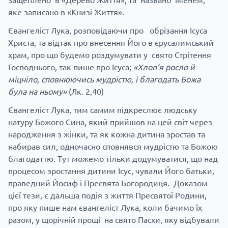
яке записано в «Книзі Життя».
Євангеліст Лука, розповідаючи про обрізання Ісуса
Христа, та відтак про внесення Його в єрусалимський
храм, про що будемо роздумувати у свято Стрітення
Господнього, так пише про Ісуса;
«Хлоп’я росло й
міцніло, сповнюючись мудрістю, і благодать Божа
була на ньому»
(Лк. 2,40)
Євангеліст Лука, тим самим підкреслює людську
натуру Божого Сина, який прийшов на цей світ через
народження з жінки, та як кожна дитина зростав та
набирав сил, одночасно сповнявся мудрістю та Божою
благодаттю. Тут можемо тільки додумуватися, що над
процесом зростання дитини Ісус, чували Його батьки,
праведний Йосиф і Пресвята Богородиця. Доказом
цієї тези, є дальша подія з життя Пресвятої Родини,
про яку пише нам євангеліст Лука, коли бачимо їх
разом, у щорічній прощі на свято Пасхи, яку відбували