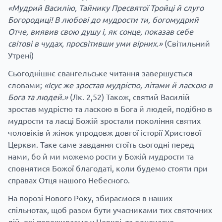
«Мудрий Василію, Тайнику Пресвятої Тройці й слуго
Богородиці! В любові до мудрости ти, богомудрий
Отче, виявив свою душу і, як сонце, показав себе
світові в чудах, просвітивши уми вірних.»
(Світильний
Утрені)
Сьогоднішнє євангельське читання завершується
словами;
«Ісус же зростав мудрістю, літами й ласкою в
Бога та людей.»
(Лк. 2,52) Також, святий Василій
зростав мудрістю та ласкою в Бога й людей, подібно в
мудрости та ласці Божій зростали покоління святих
чоловіків й жінок упродовж довгої історії Христової
Церкви. Таке саме завдання стоїть сьогодні перед
нами, бо й ми можемо рости у Божій мудрости та
сповнятися Божої благодаті, коли будемо стояти при
справах Отця нашого Небесного.
На порозі Нового Року, збираємося в наших
спільнотах, щоб разом бути учасниками тих святочних
дій, які переживаємо у Церкві, та одночасно