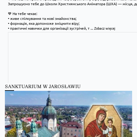
Запрошуємо тебе до Школи Християнського Аніматора (ШХА) — місця, де
💙 На тебе чекає:
• живе спілкування та нові знайомства;
• формація, яка допоможе зміцнити віру;
• практичні навички для організації зустрічей, т
...
Zobacz więcej
SANKTUARIUM W JAROSŁAWIU
Kościół Greckokatolicki
1 day ago