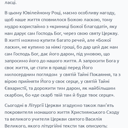
ласці.
В цьому Ювілейному Році, маємо особливу нагоду,
щоб наше життя сповнилося Божою ласкою, тому
мудро користаймо з «криниці Божої благодаті», яку
нам дарує сам Господь Бог, через свою святу Церкву.
В житті можемо купити багато речей, але «Божої
ласки», не купимо за ніякі гроші, бо дар цей дає нам
сам Господь Бог, дає його даром, під умовою, що
запросимо його до нашого життя. А запросити Бога у
своє життя, це стати в правді перед Його
милосердним поглядом у святій Тайні Покаяння, та з
вірою прийняти Його у своє серце, у святій Тайні
Євхаристії, та дорожити тим даром, як найбільшим
скарбом, бо «де скарб твій там й буде твоє серце».
Сьогодні в Літургії Церкви згадуємо також пам’ять
покровителя монашого життя Християнського Сходу
та великого учителя Церкви святого Василія
Великого, якого літургійні тексти так описують: