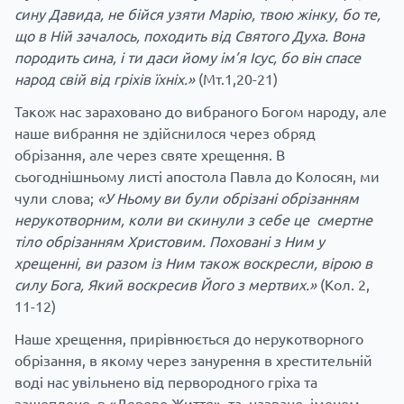
сину Давида, не бійся узяти Марію, твою жінку, бо те,
що в Ній зачалось, походить від Святого Духа. Вона
породить сина, і ти даси йому ім’я Ісус, бо він спасе
народ свій від гріхів їхніх.»
(Мт.1,20-21)
Також нас зараховано до вибраного Богом народу, але
наше вибрання не здійснилося через обряд
обрізання, але через святе хрещення. В
сьогоднішньому листі апостола Павла до Колосян, ми
чули слова;
«У Ньому ви були обрізані обрізанням
нерукотворним, коли ви скинули з себе це смертне
тіло обрізанням Христовим. Поховані з Ним у
хрещенні, ви разом із Ним також воскресли, вірою в
силу Бога, Який воскресив Його з мертвих.»
(Кол. 2,
11-12)
Наше хрещення, прирівнюється до нерукотворного
обрізання, в якому через занурення в хрестительній
воді нас увільнено від первородного гріха та
защеплено в «Дерево Життя», та названо іменем,