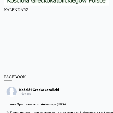
KALENDARZ
FACEBOOK
Kościół Greckokatolicki
1 day ago
Школи Християнського Аніматора (ШХА)
✨ Хочеш не просто проводити час, а зростати у вірі, відкривати свої тал