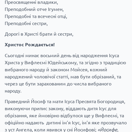
Преосвященні владики,
Преподобний отче Ігумен,
Преподобні та всечесні отці,
Преподобні сестри,
Дорогі в Христі брати й сестри,
Христос Рождається!
Сьогодні минає восьмий день від народження Ісуса
Христа у Вифлеємі Юдейському, та згідно з традицією
вибраного народу й законом Мойсея, кожний
народжений чоловічої статті, мав бути обрізаний, та
через це бути зарахованим до числа вибраного
народу.
Праведний Йосиф та мати Ісуса Пресвята Богородиця,
виконуючи припис закону, віддають дитя Ісус для
обрізання, яке ймовірно відбулося ще у Вифлеємі, та
офіційно надають дитині ім’я Ісус, ім’я яке прозвучало
з уст Ангела, коли явився у сні Йосифові;
«Йосифе,