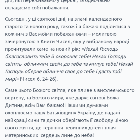
складаємо собі побажання.
Сьогодні, у ці святкові дні, на зламі календарного
старого та нового року, також і я бажаю поділитися з
кожним з Вас моїми побажаннями – молитвою
зачерпнутою з Книги Чисел, яку у вибраному народі
прочитували саме на новий рік:
«Нехай Господь
благословить тебе й охороняє тебе! Нехай Господь
світить обличчям своїм до тебе та милує тебе! Нехай
Господь оберне обличчя своє до тебе і дасть тобі
мир!»
(Чисел 6, 24-26).
Саме цього Божого світла, яке пливе з вифлеємського
вертепу, та Божого миру, яке дарує світові Божа
Дитина, всім Вам бажаю! Нашими думками
охоплюємо нашу Батьківщину Україну, де надалі
найкращі сини та дочки оберігають її свободу ціною
свого життя, де терпіння невинних дітей і плач
материнських сердець лине до неба!