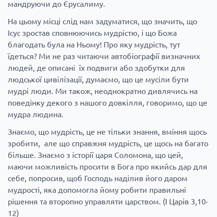
мандруючи до Єрусалиму.
На цьому місці слід нам задуматися, що значить, що
Ісус зростав сповнюючись мудрістю, і що Божа
благодать була на Ньому! Про яку мудрість, тут
їдеться? Ми не раз читаючи автобіографії визначних
людей, де описані їх подвиги або здобутки для
людської цивілізації, думаємо, що це мусіли бути
мудрі люди. Ми також, неоднократно дивлячись на
поведінку декого з нашого довкілля, говоримо, що це
мудра людина.
Знаємо, що мудрість, це не тільки знання, вміння щось
зробити, але що справжня мудрість, це щось на багато
більше. Знаємо з історії царя Соломона, що цей,
маючи можливість просити в Бога про якийсь дар для
себе, попросив, щоб Господь наділив його даром
мудрості, яка допомогла йому робити правильні
рішення та второпно управляти царством. (І Царів 3,10-
12)