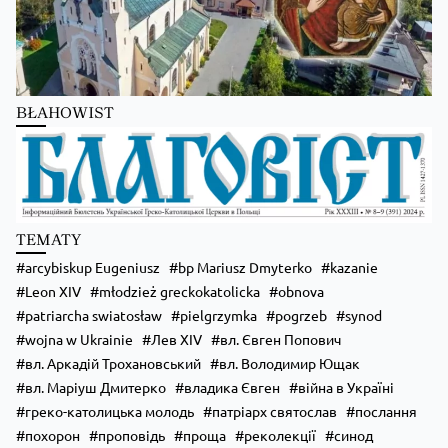
Школи Християнського Аніматора (ШХА)
✨ Хочеш не просто проводити час, а зростати у вірі, відкривати свої тал
Запрошуємо тебе до Школи Християнського Аніматора (ШХА) — місця, де
Більше на сайті...
BŁAHOWIST
Kościół Greckokatolicki
1 day ago
🌿 Запрошуємо на «Табір вихідного дня» — два дні, щоб побути ближче до 
TEMATY
📅 21–22 серпня
📍 с. Гломча (біля Сянока)
arcybiskup Eugeniusz
bp Mariusz Dmyterko
kazanie
Особливо чекаємо родини, але раді будемо кожному, незалежно від віку 
Leon XIV
młodzież greckokatolicka
obnova
На вас чекають:
🙏 Божественна Літургія;
patriarcha swiatosław
pielgrzymka
pogrzeb
synod
📖 духовна наука;
wojna w Ukrainie
Лев XIV
вл. Євген Попович
🔥 вечірня ватра;
🧭 велика пригодницька гра;
вл. Аркадій Трохановський
вл. Володимир Ющак
🧠 інтелектуальна гра;
вл. Маріуш Дмитерко
владика Євген
війна в Україні
🤝
...
Zobacz więcej
греко-католицька молодь
патріарх святослав
послання
похорон
проповідь
проща
реколекції
синод