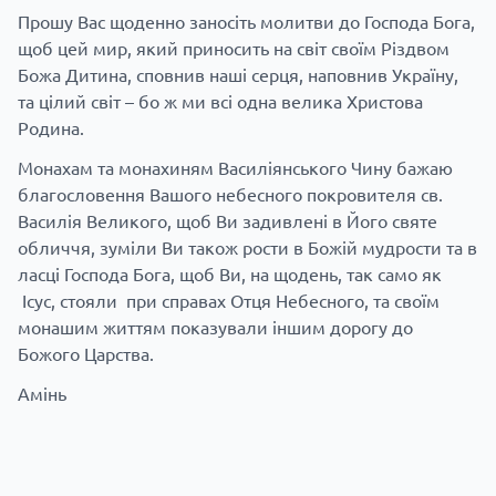
Прошу Вас щоденно заносіть молитви до Господа Бога,
щоб цей мир, який приносить на світ своїм Різдвом
Божа Дитина, сповнив наші серця, наповнив Україну,
та цілий світ – бо ж ми всі одна велика Христова
Родина.
Монахам та монахиням Василіянського Чину бажаю
благословення Вашого небесного покровителя св.
Василія Великого, щоб Ви задивлені в Його святе
обличчя, зуміли Ви також рости в Божій мудрости та в
ласці Господа Бога, щоб Ви, на щодень, так само як
Ісус, стояли при справах Отця Небесного, та своїм
монашим життям показували іншим дорогу до
Божого Царства.
Амінь