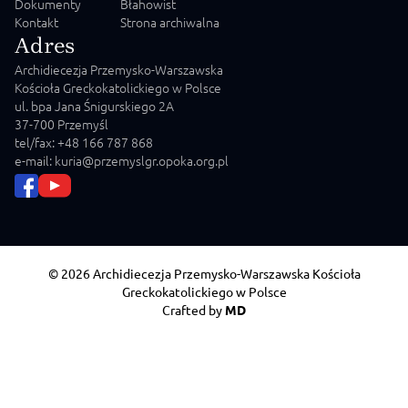
Dokumenty
Błahowist
Kontakt
Strona archiwalna
Adres
Archidiecezja Przemysko-Warszawska
Kościoła Greckokatolickiego w Polsce
ul. bpa Jana Śnigurskiego 2A
37-700 Przemyśl
tel/fax: +48 166 787 868
e-mail: kuria@przemyslgr.opoka.org.pl
© 2026 Archidiecezja Przemysko-Warszawska Kościoła
Greckokatolickiego w Polsce
Crafted by
MD