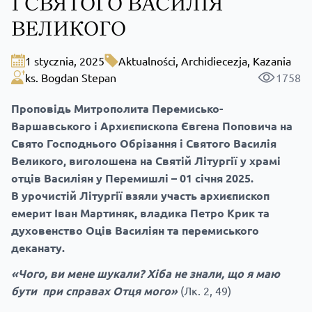
І СВЯТОГО ВАСИЛІЯ
ВЕЛИКОГО
1 stycznia, 2025
Aktualności
,
Archidiecezja
,
Kazania
ks. Bogdan Stepan
1758
Проповідь Митрополита Перемисько-
Варшавського і Архиєпископа Євгена Поповича на
Свято Господнього Обрізання і Святого Василія
Великого, виголошена на Святій Літургії у х
рамі
отців Василіян у Перемишлі – 01 січня 2025.
В урочистій Літургії взяли участь архиєпископ
емерит Іван Мартиняк, владика Петро Крик та
духовенство Оців Василіян та перемиського
деканату.
«Чого, ви мене шукали? Хіба не знали, що я маю
бути при справах Отця мого»
(Лк. 2, 49)