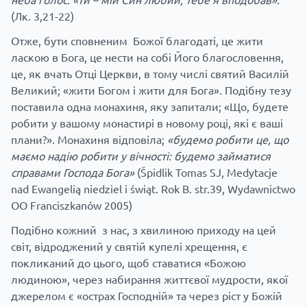
(Лк. 3,21-22)
Отже, бути сповненим Божої благодаті, це жити
ласкою в Бога, це нести на собі Його благословення,
це, як вчать Отці Церкви, в тому числі святий Василій
Великий; «жити Богом і жити для Бога». Подібну тезу
поставила одна монахиня, яку запитали; «Що, будете
робити у вашому монастирі в новому році, які є ваші
плани?». Монахиня відповіла;
«будемо робити це, що
маємо надію робити у вічності: будемо займатися
справами Господа Бога»
(Špidlik Tomas SJ, Medytacje
nad Ewangelią niedziel i świąt. Rok B. str.39, Wydawnictwo
OO Franciszkanów 2005)
Подібно кожний з нас, з хвилиною приходу на цей
світ, відроджений у святій купелі хрещення, є
покликаний до цього, щоб ставатися «Божою
людиною», через набирання життєвої мудрости, якої
джерелом є «острах Господній» та через ріст у Божій