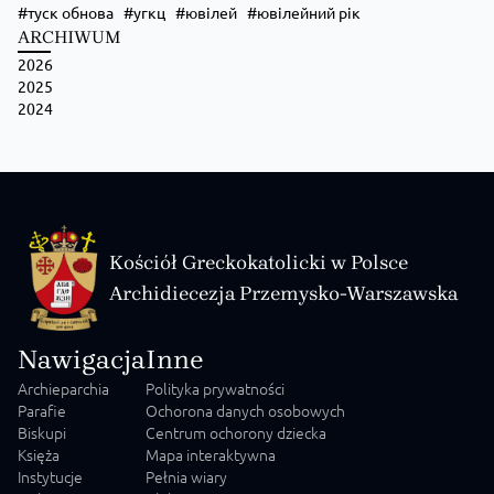
туск обнова
угкц
ювілей
ювілейний рік
ARCHIWUM
2026
2025
2024
Kościół Greckokatolicki w Polsce
Archidiecezja Przemysko-Warszawska
Nawigacja
Inne
Archieparchia
Polityka prywatności
Parafie
Ochorona danych osobowych
Biskupi
Centrum ochorony dziecka
Księża
Mapa interaktywna
Instytucje
Pełnia wiary