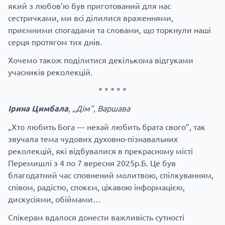
який з любов‘ю був приготований для нас
сестричками, ми всі ділилися враженнями,
приємними спогадами та словами, що торкнули наші
серця протягом тих днів.
Хочемо також поділитися декількома відгуками
учасників реколекцій.
* * * * *
Ірина Цимбала
, „Дім”, Варшава
„Хто любить Бога — нехай любить брата свого”, так
звучала тема чудових духовно-пізнавальних
реколекцій, які відбувалися в прекрасному місті
Перемишлі з 4 по 7 вересня 2025р.Б. Це був
благодатний час сповнений молитвою, спілкуванням,
співом, радістю, спокєм, цікавою інформацією,
дискусіями, обіймами…
Спікерам вдалося донести важливість сутності