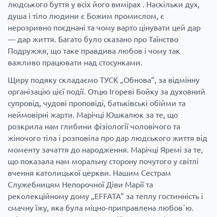
людського буття у всіх його вимірах . Наскільки дух,
душа і тіло людини є Божим промислом, є
нерозривно поєднані та чому варто цінувати цей дар
— дар життя.
Багато було сказано про Таїнство
Подружжя, що таке правдива любов і чому так
важливо працювати над стосунками.
Щиру подяку складаємо ТУСК „Обнова”, за відмінну
організацію цієї події.
Отцю Ігореві Бойку за духовний
супровід, чудові проповіді, батьківські обійми та
неймовірні жарти.
Марічці Юшкалюк за те, що
розкрила нам глибини фізіології чоловічого та
жіночого тіла і розповіла про дар людського життя від
моменту зачаття до народження.
Марічці Яремі за те,
що показала нам моральну сторону почутого у світлі
вчення католицької церкви.
Нашим Сестрам
Служебницям Непорочної Діви Марії та
реколекційному дому „EFFATA” за теплу гостинність і
смачну їжу, яка була міцно-приправлена любовʼю.