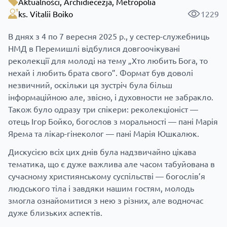
Aktualności
,
Archidiecezja
,
Metropolia
ks. Vitalii Boiko
1229
В днях з 4 по 7 вересня 2025 р., у сестер-служебниць
НМД в Перемишлі відбулися довгоочікувані
реколекції для молоді на тему „Хто любить Бога, то
нехай і любить брата свого”. Формат був доволі
незвичний, оскільки ця зустріч була більш
інформаційною але, звісно, і духовности не забракло.
Також було одразу три спікери: реколекціоніст —
отець Ігор Бойко, богослов з моральності — пані Марія
Ярема та лікар-гінеколог — пані Марія Юшкалюк.
Дискусією всіх цих днів була надзвичайно цікава
тематика, що є дуже важлива але часом табуйована в
сучасному християнському суспільстві — богослів’я
людського тіла і завдяки нашим гостям, молодь
змогла ознайомитися з нею з різних, але водночас
дуже близьких аспектів.