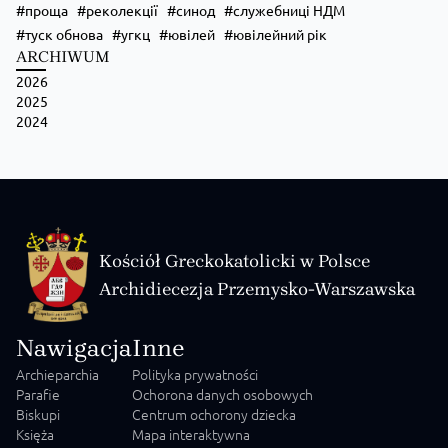
проща
реколекції
синод
служебниці НДМ
туск обнова
угкц
ювілей
ювілейний рік
ARCHIWUM
2026
2025
2024
Kościół Greckokatolicki w Polsce
Archidiecezja Przemysko-Warszawska
Nawigacja
Inne
Archieparchia
Polityka prywatności
Parafie
Ochorona danych osobowych
Biskupi
Centrum ochorony dziecka
Księża
Mapa interaktywna