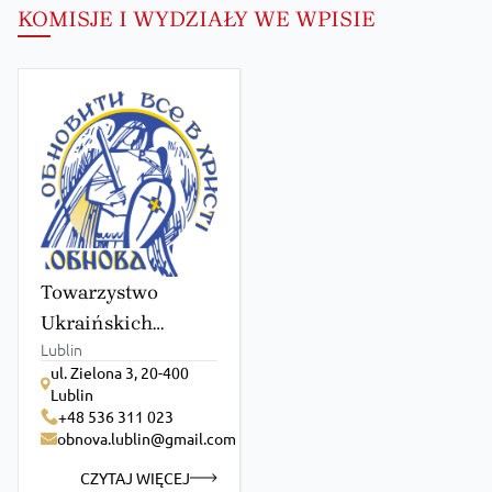
KOMISJE I WYDZIAŁY WE WPISIE
Towarzystwo
Ukraińskich
Lublin
Studentów-
ul. Zielona 3, 20-400
Katolików
Lublin
„Obnova”
+48 536 311 023
obnova.lublin@gmail.com
CZYTAJ WIĘCEJ