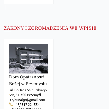
ZAKONY I ZGROMADZENIA WE WPISIE
Dom Opatrzności
Bożej w Przemyślu
ul. Bp Jana Śnigurskiego
2A, 37-700 Przemyśl
trybunalgr@gmail.com
+ 48/ 517 221554