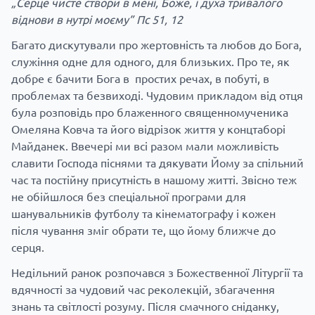
„Серце чисте створи в мені, Боже, і духа тривалого
віднови в нутрі моєму”
Пс 51, 12
Багато дискутували про жертовність та любов до Бога,
служіння одне для одного, для близьких. Про те, як
добре є бачити Бога в простих речах, в побуті, в
проблемах та безвиході.
Чудовим прикладом від отця
була розповідь про блаженного священномученика
Омеляна Ковча та його відрізок життя у концтаборі
Майданек. В
вечері ми всі разом мали можливість
славити Господа піснями та дякувати Йому за спільний
час та постійну присутність в нашому житті.
Звісно теж
не обійшлося без спеціальної програми для
шанувальників футболу та кінематографу і кожен
після чування зміг обрати те, що йому ближче до
серця.
Недільний ранок розпочався з Божественної Літургії та
вдячності за чудовий час реколекцій, збагачення
знань та світлості розуму.
Після смачного сніданку,