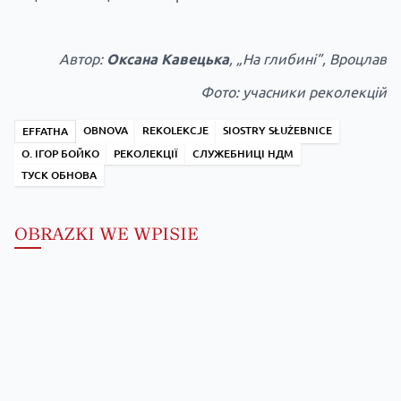
Автор:
Оксана Кавецька
, „На глибині”, Вроцлав
Фото: учасники реколекцій
OBNOVA
REKOLEKCJE
SIOSTRY SŁUŻEBNICE
EFFATHA
О. ІГОР БОЙКО
РЕКОЛЕКЦІЇ
СЛУЖЕБНИЦІ НДМ
ТУСК ОБНОВА
OBRAZKI WE WPISIE