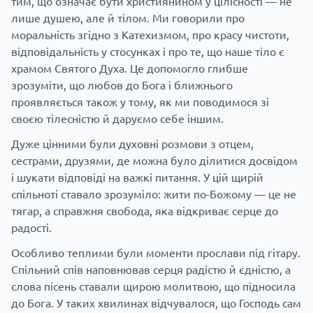
тим, що означає бути християнином у цілісності — не
лише душею, але й тілом. Ми говорили про
моральність згідно з Катехизмом, про красу чистоти,
відповідальність у стосунках і про те, що наше тіло є
храмом Святого Духа. Це допомогло глибше
зрозуміти, що любов до Бога і ближнього
проявляється також у тому, як ми поводимося зі
своєю тілесністю й даруємо себе іншим.
Дуже цінними були духовні розмови з отцем,
сестрами, друзями, де можна було ділитися досвідом
і шукати відповіді на важкі питання. У цій щирій
спільноті ставало зрозуміло: жити по-Божому — це не
тягар, а справжня свобода, яка відкриває серце до
радості.
Особливо теплими були моменти прослави під гітару.
Спільний спів наповнював серця радістю й єдністю, а
слова пісень ставали щирою молитвою, що підносила
до Бога. У таких хвилинах відчувалося, що Господь сам