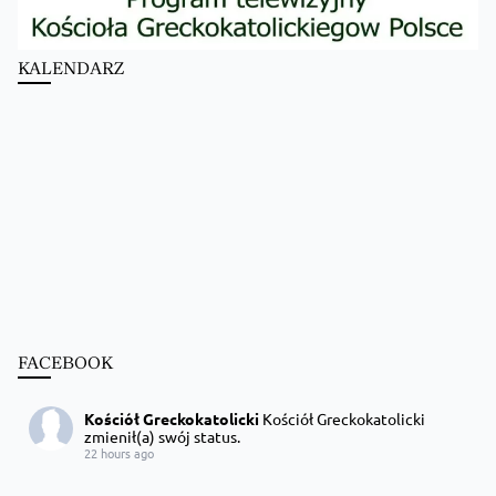
KALENDARZ
FACEBOOK
Kościół Greckokatolicki
Kościół Greckokatolicki
zmienił(a) swój status.
22 hours ago