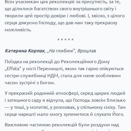
Всім учасникам цих реколекцій за присутність, за те,
що ділилися багатством свого внутрішнього світу і
творили цей простір довіри і любові.
І, звісно, з цілого
серця дякуємо Господу, що дав нам таку прекрасну
можливість.
* * * * *
Катерина Корпак
, „На глибині”, Вроцлав
Поїздка на реколекції до Реколекційного Дому
„Effata” у місті Перемишлі, яким так гарно опікуються
сестри-служебниці НДМ, стала для мене особливим
часом зустрічі з Богом.
У прекрасній родинній атмосфері, серед щирих людей
і затишного саду я відчула, що Господь зовсім близько
— у тиші, у молитві, у розмовах, у спільному сміху. Там
серце нарешті мало змогу зупинитися й слухати Його.
Важливою частиною реколекцій були роздуми над