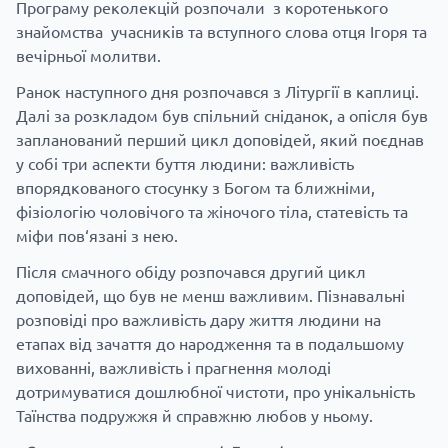
Програму реколекцій розпочали з коротенького
знайомства учасників та вступного слова отця Ігоря та
вечірньої молитви.
Ранок наступного дня розпочався з Літургії в каплиці.
Далі за розкладом був спільний сніданок, а опісля був
запланований перший цикл доповідей, який поєднав
у собі три аспекти буття людини: важливість
впорядкованого стосунку з Богом та ближніми,
фізіологію чоловічого та жіночого тіла, статевість та
міфи пов‘язані з нею.
Після смачного обіду розпочався другий цикл
доповідей, що був не менш важливим.
Пізнавальні
розповіді про важливість дару життя людини на
етапах від зачаття до народження та в подальшому
вихованні, в
ажливість і прагнення молоді
дотримуватися дошлюбної чистоти, про унікальність
Таїнства подружжя й справжню любов у ньому.