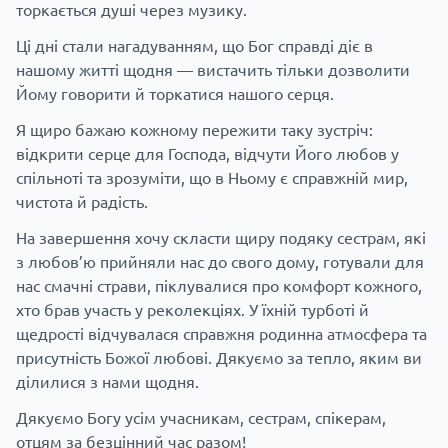
торкається душі через музику.
Ці дні стали нагадуванням, що Бог справді діє в
нашому житті щодня — вистачить тільки дозволити
Йому говорити й торкатися нашого серця.
Я щиро бажаю кожному пережити таку зустріч:
відкрити серце для Господа, відчути Його любов у
спільноті та зрозуміти, що в Ньому є справжній мир,
чистота й радість.
На завершення хочу скласти щиру подяку сестрам, які
з любов’ю прийняли нас до свого дому, готували для
нас смачні страви, піклувалися про комфорт кожного,
хто брав участь у реколекціях. У їхній турботі й
щедрості відчувалася справжня родинна атмосфера та
присутність Божої любові. Дякуємо за тепло, яким ви
ділилися з нами щодня.
Дякуємо Богу усім учасникам, сестрам, спікерам,
отцям за безцінний час разом!