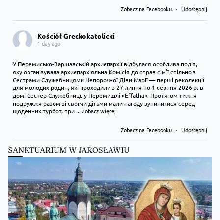
Zobacz na Facebooku
·
Udostępnij
Kościół Greckokatolicki
1 day ago
У Перемисько-Варшавській архиєпархії відбулася особлива подія,
яку організувала архиєпархіяльна Комісія до справ сім’ї спільно з
Сестрами Служебницями Непорочної Діви Марії — перші реколекції
для молодих родин, які проходили з 27 липня по 1 серпня 2026 р. в
домі Сестер Служебниць у Перемишлі «Effatha». Протягом тижня
подружжя разом зі своїми дітьми мали нагоду зупинитися серед
щоденних турбот, при
...
Zobacz więcej
Zobacz na Facebooku
·
Udostępnij
SANKTUARIUM W JAROSŁAWIU
Kościół Greckokatolicki
1 day ago
Преображення Господнє в Лодзі