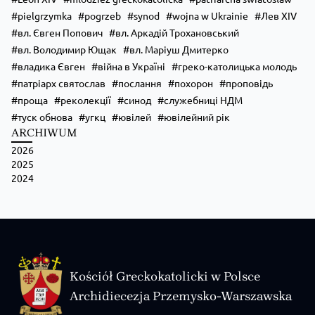
pielgrzymka
pogrzeb
synod
wojna w Ukrainie
Лев XIV
вл. Євген Попович
вл. Аркадій Трохановський
вл. Володимир Ющак
вл. Маріуш Дмитерко
владика Євген
війна в Україні
греко-католицька молодь
патріарх святослав
послання
похорон
проповідь
проща
реколекції
синод
служебниці НДМ
туск обнова
угкц
ювілей
ювілейний рік
ARCHIWUM
2026
2025
2024
Kościół Greckokatolicki w Polsce
Archidiecezja Przemysko-Warszawska