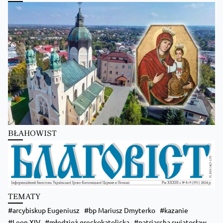
Kościół Greckokatolicki
1 day ago
Преображення Господнє в Лодзі
BŁAHOWIST
Zobacz na Facebooku
·
Udostępnij
TEMATY
arcybiskup Eugeniusz
bp Mariusz Dmyterko
kazanie
Leon XIV
młodzież greckokatolicka
patriarcha swiatosław