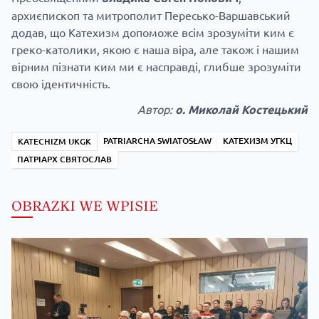
архиєпископ та митрополит Пересько-Варшавський
додав, що Катехизм допоможе всім зрозуміти ким є
греко-католики, якою є наша віра, але також і нашим
вірним пізнати ким ми є насправді, глибше зрозуміти
свою ідентичність.
Автор:
о. Миколай Костецький
PATRIARCHA SWIATOSŁAW
КАТЕХИЗМ УГКЦ
KATECHIZM UKGK
ПАТРІАРХ СВЯТОСЛАВ
OBRAZKI WE WPISIE