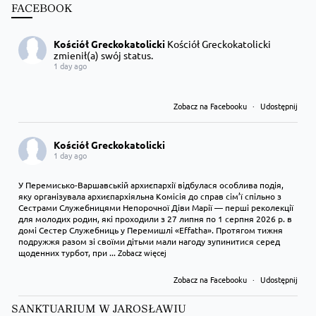
FACEBOOK
Kościół Greckokatolicki
Kościół Greckokatolicki
zmienił(a) swój status.
1 day ago
Zobacz na Facebooku
·
Udostępnij
Kościół Greckokatolicki
1 day ago
У Перемисько-Варшавській архиєпархії відбулася особлива подія,
яку організувала архиєпархіяльна Комісія до справ сім’ї спільно з
Сестрами Служебницями Непорочної Діви Марії — перші реколекції
для молодих родин, які проходили з 27 липня по 1 серпня 2026 р. в
домі Сестер Служебниць у Перемишлі «Effatha». Протягом тижня
подружжя разом зі своїми дітьми мали нагоду зупинитися серед
щоденних турбот, при
...
Zobacz więcej
Zobacz na Facebooku
·
Udostępnij
SANKTUARIUM W JAROSŁAWIU