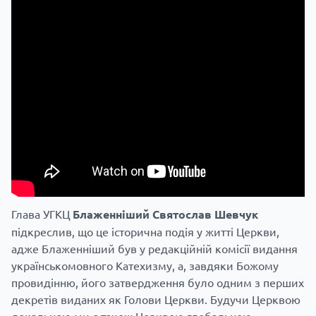
Глава УГКЦ
Блаженніший Святослав
Шевчук
підкреслив, що це історична подія у житті Церкви,
адже Блаженніший був у редакційній комісії видання
українськомовного Катехизму, а, завдяки Божому
провидінню, його затвердження було одним з перших
декретів виданих як Голови Церкви. Будучи Церквою