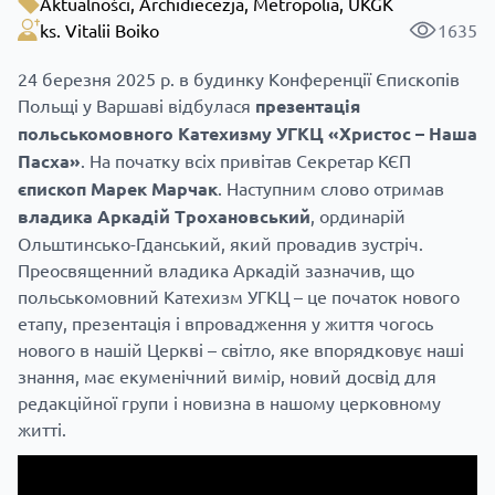
Aktualności
,
Archidiecezja
,
Metropolia
,
UKGK
ks. Vitalii Boiko
1635
24 березня 2025 р. в будинку
Конференції Єпископів
Польщі у Варшаві
відбулася
презентація
польськомовного Катехизму УГКЦ «Христос – Наша
Пасха»
. На початку всіх привітав Секретар КЄП
єпископ Марек Марчак
. Наступним слово отримав
владика Аркадій Трохановський
, ординарій
Ольштинсько-Гданський, який провадив зустріч.
Преосвященний владика Аркадій зазначив, що
польськомовний Катехизм УГКЦ – це початок нового
етапу, презентація і впровадження у життя чогось
нового в нашій Церкві – світло, яке впорядковує наші
знання, має екуменічний вимір, новий досвід для
редакційної групи і новизна в нашому церковному
житті.