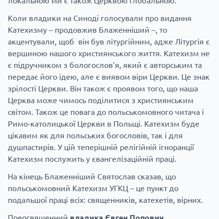
локальною ми є також Церквою глобальною.
Коли владики на Синоді голосували про видання
Катехизму – продовжив Блаженніший –, то
акцентували, щоб він був літургійним, адже Літургія є
вершиною нашого християнського життя. Катехизм не
є підручником з бологослов’я, який є авторським та
передає його ідею, але є виявом віри Церкви. Це знак
зрілості Церкви. Він також є проявом того, що наша
Церква може чимось поділитися з християнським
світом. Також це повага до польськомовного читача і
Римо-католицької Церкви в Польщі. Катехизм буде
цікавим як для польських богословів, так і для
душпастирів. У цій теперішній релігійній ігноранції
Катехизм послужить у євангелізаційній праці.
На кінець Блаженніший Святослав сказав, що
польськомовний Катехизм УГКЦ – це пункт до
подальшої праці всіх: священників, катехетів, вірних.
Преосвященний
владика Євген Попович
,