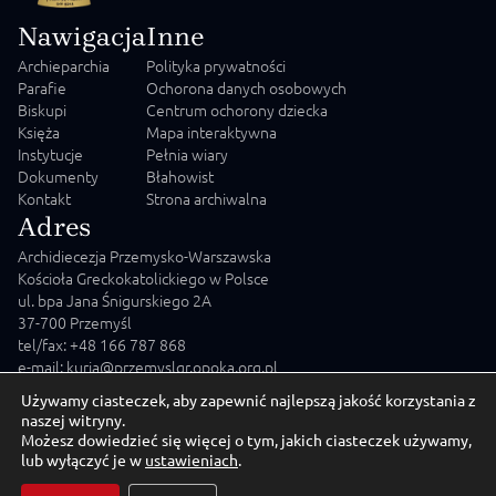
Nawigacja
Inne
Archieparchia
Polityka prywatności
Parafie
Ochorona danych osobowych
Biskupi
Centrum ochorony dziecka
Księża
Mapa interaktywna
Instytucje
Pełnia wiary
Dokumenty
Błahowist
Kontakt
Strona archiwalna
Adres
Archidiecezja Przemysko-Warszawska
Kościoła Greckokatolickiego w Polsce
ul. bpa Jana Śnigurskiego 2A
37-700 Przemyśl
tel/fax: +48 166 787 868
e-mail: kuria@przemyslgr.opoka.org.pl
Używamy ciasteczek, aby zapewnić najlepszą jakość korzystania z
naszej witryny.
Możesz dowiedzieć się więcej o tym, jakich ciasteczek używamy,
lub wyłączyć je w
ustawieniach
.