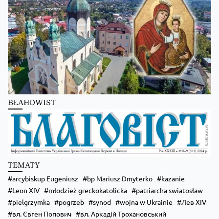
Преображення Господнє в Лодзі
BŁAHOWIST
Zobacz na Facebooku
·
Udostępnij
TEMATY
arcybiskup Eugeniusz
bp Mariusz Dmyterko
kazanie
Leon XIV
młodzież greckokatolicka
patriarcha swiatosław
pielgrzymka
pogrzeb
synod
wojna w Ukrainie
Лев XIV
вл. Євген Попович
вл. Аркадій Трохановський