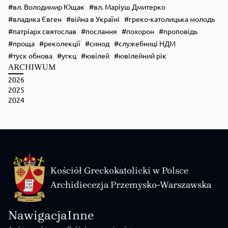
вл. Володимир Ющак
вл. Маріуш Дмитерко
владика Євген
війна в Україні
греко-католицька молодь
патріарх святослав
послання
похорон
проповідь
проща
реколекції
синод
служебниці НДМ
туск обнова
угкц
ювілей
ювілейний рік
ARCHIWUM
2026
2025
2024
Kościół Greckokatolicki w Polsce
Archidiecezja Przemysko-Warszawska
Nawigacja
Inne