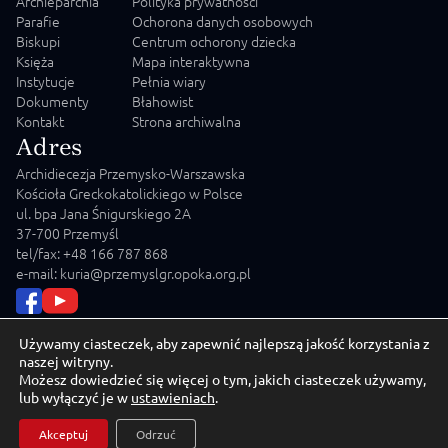
Archieparchia
Polityka prywatności
Parafie
Ochorona danych osobowych
Biskupi
Centrum ochorony dziecka
Księża
Mapa interaktywna
Instytucje
Pełnia wiary
Dokumenty
Błahowist
Kontakt
Strona archiwalna
Adres
Archidiecezja Przemysko-Warszawska
Kościoła Greckokatolickiego w Polsce
ul. bpa Jana Śnigurskiego 2A
37-700 Przemyśl
tel/fax: +48 166 787 868
e-mail: kuria@przemyslgr.opoka.org.pl
Używamy ciasteczek, aby zapewnić najlepszą jakość korzystania z
naszej witryny.
Możesz dowiedzieć się więcej o tym, jakich ciasteczek używamy,
lub wyłączyć je w
ustawieniach
.
© 2026 Archidiecezja Przemysko-Warszawska Kościoła
Greckokatolickiego w Polsce
Akceptuj
Odrzuć
Crafted by
MD