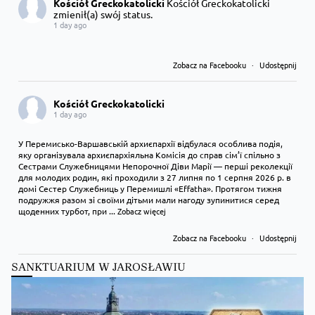
Kościół Greckokatolicki
Kościół Greckokatolicki
zmienił(a) swój status.
1 day ago
Zobacz na Facebooku
·
Udostępnij
Kościół Greckokatolicki
1 day ago
У Перемисько-Варшавській архиєпархії відбулася особлива подія,
яку організувала архиєпархіяльна Комісія до справ сім’ї спільно з
Сестрами Служебницями Непорочної Діви Марії — перші реколекції
для молодих родин, які проходили з 27 липня по 1 серпня 2026 р. в
домі Сестер Служебниць у Перемишлі «Effatha». Протягом тижня
подружжя разом зі своїми дітьми мали нагоду зупинитися серед
щоденних турбот, при
...
Zobacz więcej
Zobacz na Facebooku
·
Udostępnij
SANKTUARIUM W JAROSŁAWIU
Kościół Greckokatolicki
1 day ago