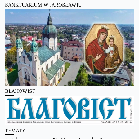
SANKTUARIUM W JAROSŁAWIU
Kościół Greckokatolicki
9 hours ago
Преображення Господнє в Лодзі
BŁAHOWIST
Zobacz na Facebooku
·
Udostępnij
TEMATY