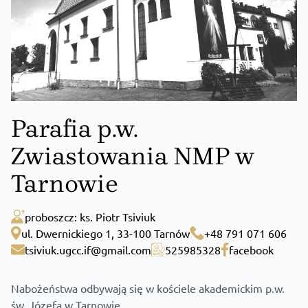
Parafia p.w.
Zwiastowania NMP w
Tarnowie
proboszcz: ks. Piotr Tsiviuk
ul. Dwernickiego 1, 33-100 Tarnów
+48 791 071 606
tsiviuk.ugcc.if@gmail.com
525985328
facebook
Nabożeństwa odbywają się w kościele akademickim p.w.
św. Józefa w Tarnowie