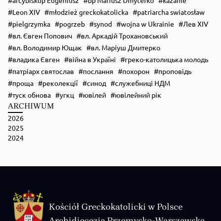
arcybiskup Eugeniusz
bp Mariusz Dmyterko
kazanie
Leon XIV
młodzież greckokatolicka
patriarcha swiatosław
pielgrzymka
pogrzeb
synod
wojna w Ukrainie
Лев XIV
вл. Євген Попович
вл. Аркадій Трохановський
вл. Володимир Ющак
вл. Маріуш Дмитерко
владика Євген
війна в Україні
греко-католицька молодь
патріарх святослав
послання
похорон
проповідь
проща
реколекції
синод
служебниці НДМ
туск обнова
угкц
ювілей
ювілейний рік
ARCHIWUM
2026
2025
2024
Kościół Greckokatolicki w Polsce
Archidiecezja Przemysko-Warszawska