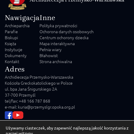
Nawigacja
Inne
Archieparchia
Polityka prywatności
Parafie
Ochorona danych osobowych
Biskupi
Centrum ochorony dziecka
Księża
Mapa interaktywna
Instytucje
Pełnia wiary
Dokumenty
Błahowist
Kontakt
Strona archiwalna
Adres
Archidiecezja Przemysko-Warszawska
Kościoła Greckokatolickiego w Polsce
ul. bpa Jana Śnigurskiego 2A
37-700 Przemyśl
tel/fax: +48 166 787 868
e-mail: kuria@przemyslgr.opoka.org.pl
Używamy ciasteczek, aby zapewnić najlepszą jakość korzystania z
naszej witryny.