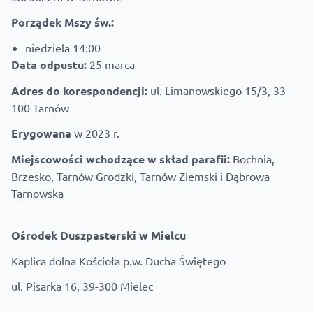
Porządek Mszy św.:
niedziela 14:00
Data odpustu:
25 marca
Adres do korespondencji:
ul. Limanowskiego 15/3, 33-
100 Tarnów
Erygowana
w 2023 r.
Miejscowości wchodzące w skład parafii:
Bochnia,
Brzesko, Tarnów Grodzki, Tarnów Ziemski i Dąbrowa
Tarnowska
Ośrodek
Duszpasterski w Mielcu
Kaplica dolna Kościoła p.w. Ducha Świętego
ul. Pisarka 16, 39-300 Mielec