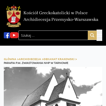
Kościół Greckokatolicki w Polsce
Archidiecezja Przemysko-Warszawska
GLÓWNA >
ARCHIDIECEZJA >
DEKANAT KRAKOWSKI >
PARAFIA P.W. ZWIASTOWANIA NMP W TARNOWIE