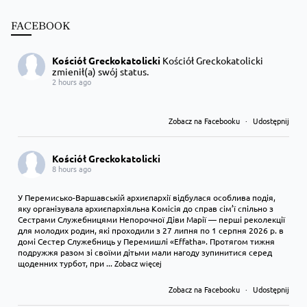
FACEBOOK
Kościół Greckokatolicki
Kościół Greckokatolicki
zmienił(a) swój status.
2 hours ago
Zobacz na Facebooku
·
Udostępnij
Kościół Greckokatolicki
8 hours ago
У Перемисько-Варшавській архиєпархії відбулася особлива подія,
яку організувала архиєпархіяльна Комісія до справ сім’ї спільно з
Сестрами Служебницями Непорочної Діви Марії — перші реколекції
для молодих родин, які проходили з 27 липня по 1 серпня 2026 р. в
домі Сестер Служебниць у Перемишлі «Effatha». Протягом тижня
подружжя разом зі своїми дітьми мали нагоду зупинитися серед
щоденних турбот, при
...
Zobacz więcej
Zobacz na Facebooku
·
Udostępnij