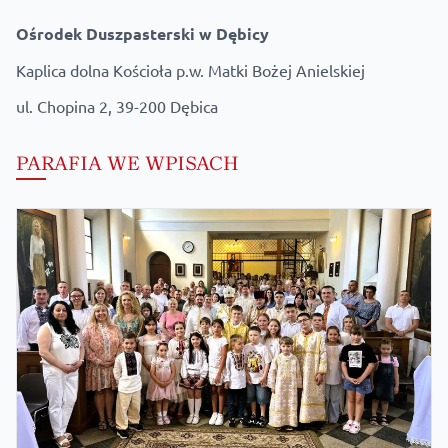
Ośrodek
Duszpasterski w Dębicy
Kaplica dolna Kościoła p.w. Matki Bożej Anielskiej
ul. Chopina 2, 39-200 Dębica
PARAFIA WE WPISACH