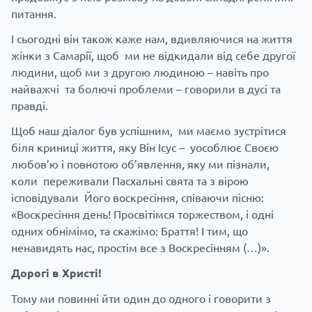
питання.
І сьогодні він також каже нам, вдивляючися на життя
жінки з Самарії, щоб ми не відкидали від себе другої
людини, щоб ми з другою людиною – навіть про
найважчі та болючі проблеми – говорили в дусі та
правді.
Щоб наш діалог був успішним, ми маємо зустрітися
біля криниці життя, яку Він Ісус – уособлює Своєю
любов’ю і повнотою об’явлення, яку ми пізнали,
коли переживали Пасхальні свята та з вірою
ісповідували Його воскресіння, співаючи пісню:
«Воскресіння день! Просвітімся торжеством, і одні
одних обнімімо, та скажімо: Браття! І тим, що
ненавидять нас, простім все з Воскресінням (…)».
Дорогі в Христі!
Тому ми повинні йти один до одного і говорити з