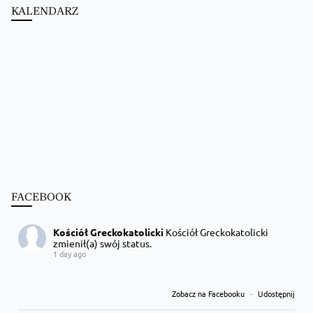
KALENDARZ
FACEBOOK
Kościół Greckokatolicki
Kościół Greckokatolicki
zmienił(a) swój status.
1 day ago
Zobacz na Facebooku
·
Udostępnij