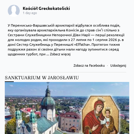
Kościół Greckokatolicki
1 day ago
У Перемисько-Варшавській архиєпархії відбулася особлива подія,
яку організувала архиєпархіяльна Комісія до справ сім’ї спільно з
Сестрами Служебницями Непорочної Діви Марії — перші реколекції
для молодих родин, які проходили з 27 липня по 1 серпня 2026 р. в
домі Сестер Служебниць у Перемишлі «Effatha». Протягом тижня
подружжя разом зі своїми дітьми мали нагоду зупинитися серед
щоденних турбот, при
...
Zobacz więcej
Zobacz na Facebooku
·
Udostępnij
SANKTUARIUM W JAROSŁAWIU
Kościół Greckokatolicki
1 day ago
Преображення Господнє в Лодзі