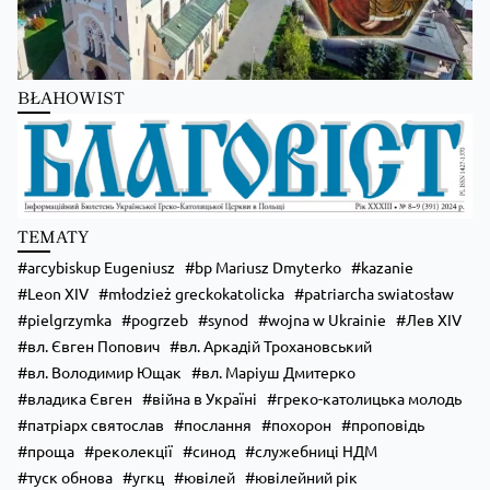
BŁAHOWIST
Zobacz na Facebooku
·
Udostępnij
TEMATY
arcybiskup Eugeniusz
bp Mariusz Dmyterko
kazanie
Leon XIV
młodzież greckokatolicka
patriarcha swiatosław
pielgrzymka
pogrzeb
synod
wojna w Ukrainie
Лев XIV
вл. Євген Попович
вл. Аркадій Трохановський
вл. Володимир Ющак
вл. Маріуш Дмитерко
владика Євген
війна в Україні
греко-католицька молодь
патріарх святослав
послання
похорон
проповідь
проща
реколекції
синод
служебниці НДМ
туск обнова
угкц
ювілей
ювілейний рік