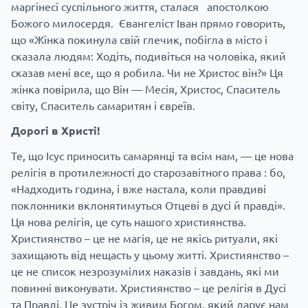
маргінесі суспільного життя, сталася апостолкою
Божого милосердя. Євангеліст Іван прямо говорить,
що «Жінка покинула свій глечик, побігла в місто і
сказала людям: Ходіть, подивіться на чоловіка, який
сказав мені все, що я робила. Чи не Христос він?» Ця
жінка повірила, що Він — Месія, Христос, Спаситель
світу, Спаситель самаритян і євреїв.
Дорогі в Христі!
Те, що Ісус приносить самарянці та всім нам, — це нова
релігія в протилежності до старозавітного права : бо,
«Надходить година, і вже настала, коли правдиві
поклонники вклонятимуться Отцеві в дусі й правді».
Ця нова релігія, це суть нашого християнства.
Християнство – це не магія, це не якісь ритуали, які
захищають від нещасть у цьому житті. Християнство –
це не список незрозумілих наказів і завдань, які ми
повинні виконувати. Християнство – це релігія в Дусі
та Правді. Це зустріч із живим Богом, який дарує нам