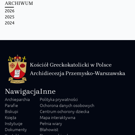
ARCHIWUM
2026
2025
2024
Kościół Greckokatolicki w Polsce
Archidiecezja Przemysko-Warszawska
Nawigacja
Inne
Archieparchia
Polityka prywatności
Parafie
Ochorona danych osobowych
Biskupi
Centrum ochorony dziecka
Księża
Mapa interaktywna
Instytucje
Pełnia wiary
Dokumenty
Błahowist