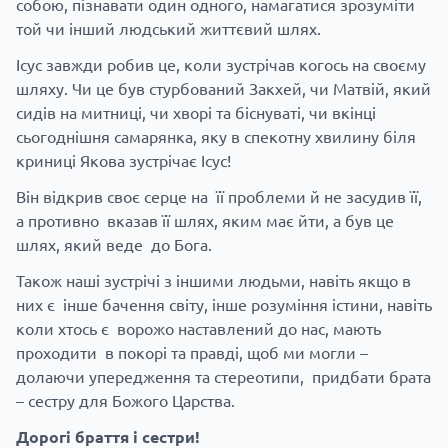
собою, пізнавати один одного, намагатися зрозуміти
той чи інший людський життєвий шлях.
Ісус завжди робив це, коли зустрічав когось на своєму
шляху. Чи це був стурбований Закхей, чи Матвій, який
сидів на митниці, чи хворі та біснуваті, чи вкінці
сьогоднішня самарянка, яку в спекотну хвилину біля
криниці Якова зустрічає Ісус!
Він відкрив своє серце на її проблеми й не засудив її,
а противно вказав її шлях, яким має йти, а був це
шлях, який веде до Бога.
Також наші зустрічі з іншими людьми, навіть якщо в
них є інше бачення світу, інше розуміння істини, навіть
коли хтось є ворожо наставлений до нас, мають
проходити в покорі та правді, щоб ми могли –
долаючи упередження та стереотипи, придбати брата
– сестру для Божого Царства.
Дорогі браття і сестри!