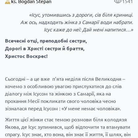
ks. Bogdan Stepan
1541
«Ісус, утомившись з дороги, сів біля криниці.
Аж ось, надходить жінка з Самарії води набрати.
Ісус каже до неї: Дай мені напитися…»
Всечесні отці, преподобні сестри,
Дорогі в Христі сестри й браття,
Христос Воскрес!
Сьогодні – а це вже п’ята неділя після Великодня –
хочемо з особливою увагою прислухатися до слів
діалогу між Ісусом та жінкою з Самарії, яка на
прохання Месії покликати свого чоловіка чесно
зізналася перед Ісусом : «У мене немає чоловіка».
Життя цієї жінки стає темою розмови біля колодязя
Якова, де Ісус зупинився, щоб відпочити та втамувати
спрагу. Ісус знає, хто вона, він знає її життя, її шлях, він