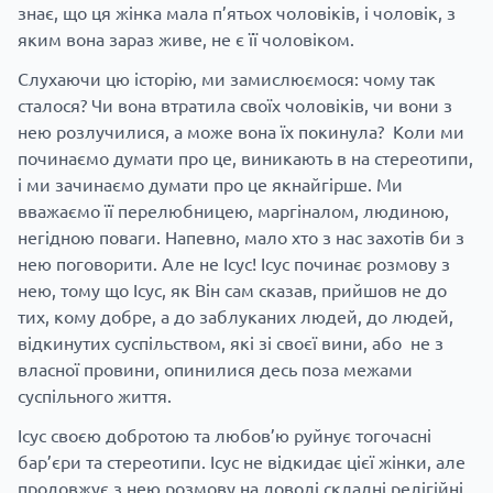
знає, що ця жінка мала п’ятьох чоловіків, і чоловік, з
яким вона зараз живе, не є її чоловіком.
Слухаючи цю історію, ми замислюємося: чому так
сталося? Чи вона втратила своїх чоловіків, чи вони з
нею розлучилися, а може вона їх покинула? Коли ми
починаємо думати про це, виникають в на стереотипи,
і ми зачинаємо думати про це якнайгірше. Ми
вважаємо її перелюбницею, маргіналом, людиною,
негідною поваги. Напевно, мало хто з нас захотів би з
нею поговорити. Але не Ісус! Ісус починає розмову з
нею, тому що Ісус, як Він сам сказав, прийшов не до
тих, кому добре, а до заблуканих людей, до людей,
відкинутих суспільством, які зі своєї вини, або не з
власної провини, опинилися десь поза межами
суспільного життя.
Ісус своєю добротою та любов’ю руйнує тогочасні
бар’єри та стереотипи. Ісус не відкидає цієї жінки, але
продовжує з нею розмову на доволі складні релігійні