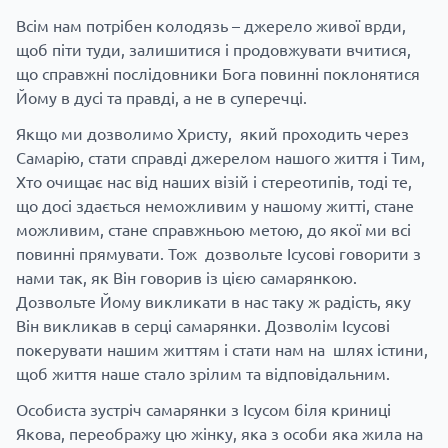
Всім нам потрібен колодязь – джерело живої врди,
щоб піти туди, залишитися і продовжувати вчитися,
що справжні послідовники Бога повинні поклонятися
Йому в дусі та правді, а не в суперечці.
Якщо ми дозволимо Христу, який проходить через
Самарію, стати справді джерелом нашого життя і Тим,
Хто очищає нас від наших візій і стереотипів, тоді те,
що досі здається неможливим у нашому житті, стане
можливим, стане справжньою метою, до якої ми всі
повинні прямувати. Тож дозвольте Ісусові говорити з
нами так, як Він говорив із цією самарянкою.
Дозвольте Йому викликати в нас таку ж радість, яку
Він викликав в серці самарянки. Дозволім Ісусові
покерувати нашим життям і стати нам на шлях істини,
щоб життя наше стало зрілим та відповідальним.
Особиста зустріч самарянки з Ісусом біля криниці
Якова, переображу цю жінку, яка з особи яка жила на