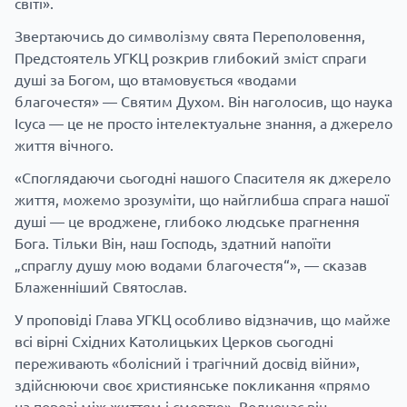
світі».
Звертаючись до символізму свята Переполовення,
Предстоятель УГКЦ розкрив глибокий зміст спраги
душі за Богом, що втамовується «водами
благочестя» — Святим Духом. Він наголосив, що наука
Ісуса — це не просто інтелектуальне знання, а джерело
життя вічного.
«Споглядаючи сьогодні нашого Спасителя як джерело
життя, можемо зрозуміти, що найглибша спрага нашої
душі — це вроджене, глибоко людське прагнення
Бога. Тільки Він, наш Господь, здатний напоїти
„спраглу душу мою водами благочестя“», — сказав
Блаженніший Святослав.
У проповіді Глава УГКЦ особливо відзначив, що майже
всі вірні Східних Католицьких Церков сьогодні
переживають «болісний і трагічний досвід війни»,
здійснюючи своє християнське покликання «прямо
на порозі між життям і смертю». Водночас він