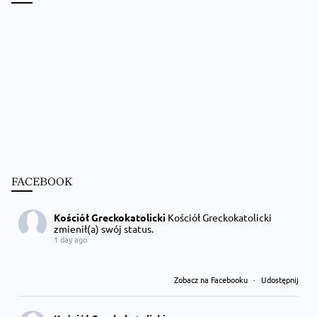
FACEBOOK
Kościół Greckokatolicki
Kościół Greckokatolicki
zmienił(a) swój status.
1 day ago
Zobacz na Facebooku
·
Udostępnij