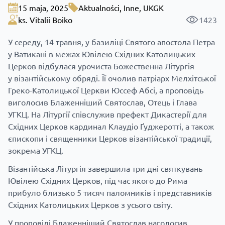
15 maja, 2025
Aktualności
,
Inne
,
UKGK
ks. Vitalii Boiko
1423
У середу, 14 травня, у базиліці Святого апостола Петра
у Ватикані в межах Ювілею Східних Католицьких
Церков відбулася урочиста Божественна Літургія
у візантійському обряді. Її очолив патріарх Мелхітської
Греко-Католицької Церкви Юссеф Абсі, а проповідь
виголосив Блаженніший Святослав, Отець і Глава
УГКЦ. На Літургії співслужив префект Дикастерії для
Східних Церков кардинал Клаудіо Ґуджеротті, а також
єпископи і священники Церков візантійської традиції,
зокрема УГКЦ.
Візантійська Літургія завершила три дні святкувань
Ювілею Східних Церков, під час якого до Рима
прибуло близько 5 тисяч паломників і представників
Східних Католицьких Церков з усього світу.
У
проповіді
Блаженніший Святослав наголосив