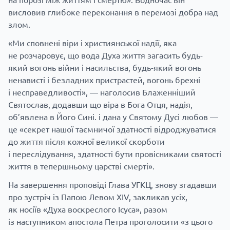
висловив глибоке переконання в перемозі добра над
злом.
«Ми сповнені віри і християнської надії, яка
не розчаровує, що вода Духа життя загасить будь-
який вогонь війни і насильства, будь-який вогонь
ненависті і безладних пристрастей, вогонь брехні
і несправедливості», — наголосив Блаженніший
Святослав, додавши що віра в Бога Отця, надія,
об’явлена в Його Сині. і дана у Святому Дусі любов —
це «секрет нашої таємничої здатності відроджуватися
до життя після кожної великої скорботи
і переслідування, здатності бути провісниками святості
життя в тепершньому царстві смерті».
На завершення проповіді Глава УГКЦ, знову згадавши
про зустріч із Папою Левом XIV, закликав усіх,
як носіїв «Духа воскреслого Ісуса», разом
із наступником апостола Петра проголосити «з цього