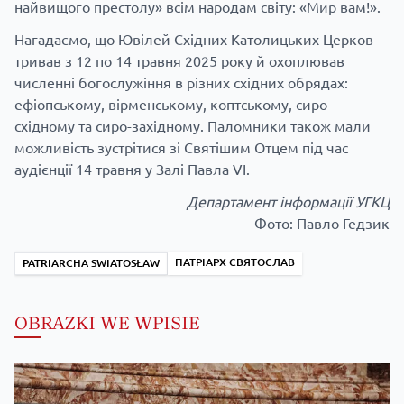
найвищого престолу» всім народам світу: «Мир вам!».
Нагадаємо, що Ювілей Східних Католицьких Церков
тривав з 12 по 14 травня 2025 року й охоплював
численні богослужіння в різних східних обрядах:
ефіопському, вірменському, коптському, сиро-
східному та сиро-західному. Паломники також мали
можливість
зустрітися зі Святішим Отцем
під час
аудієнції 14 травня у Залі Павла VI.
Департамент інформації УГКЦ
Фото: Павло Гедзик
ПАТРІАРХ СВЯТОСЛАВ
PATRIARCHA SWIATOSŁAW
OBRAZKI WE WPISIE