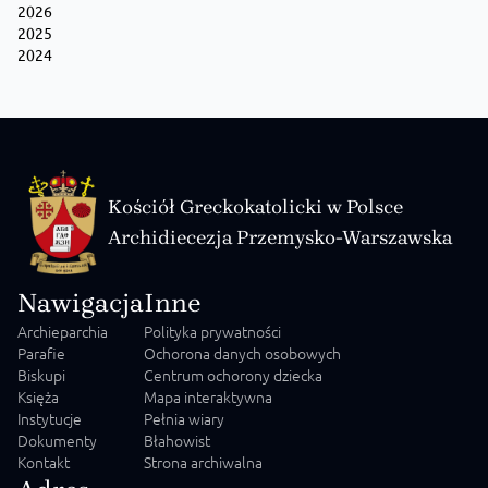
2026
2025
2024
Kościół Greckokatolicki w Polsce
Archidiecezja Przemysko-Warszawska
Nawigacja
Inne
Archieparchia
Polityka prywatności
Parafie
Ochorona danych osobowych
Biskupi
Centrum ochorony dziecka
Księża
Mapa interaktywna
Instytucje
Pełnia wiary
Dokumenty
Błahowist
Kontakt
Strona archiwalna