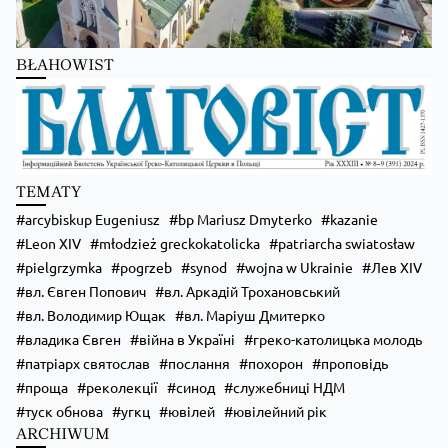
BŁAHOWIST
Zobacz na Facebooku
·
Udostępnij
TEMATY
arcybiskup Eugeniusz
bp Mariusz Dmyterko
kazanie
Leon XIV
młodzież greckokatolicka
patriarcha swiatosław
pielgrzymka
pogrzeb
synod
wojna w Ukrainie
Лев XIV
вл. Євген Попович
вл. Аркадій Трохановський
вл. Володимир Ющак
вл. Маріуш Дмитерко
владика Євген
війна в Україні
греко-католицька молодь
патріарх святослав
послання
похорон
проповідь
проща
реколекції
синод
служебниці НДМ
туск обнова
угкц
ювілей
ювілейний рік
ARCHIWUM