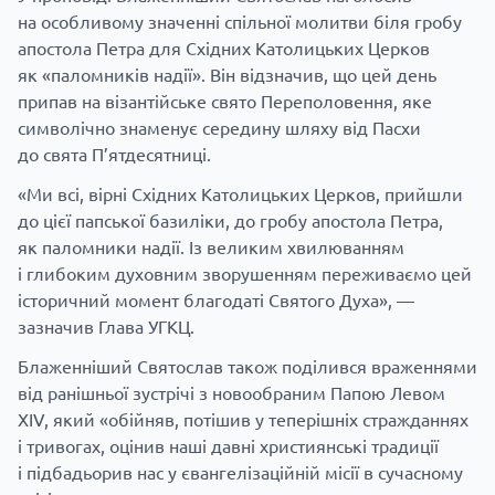
на особливому значенні спільної молитви біля гробу
апостола Петра для Східних Католицьких Церков
як «паломників надії». Він відзначив, що цей день
припав на візантійське свято Переполовення, яке
символічно знаменує середину шляху від Пасхи
до свята П’ятдесятниці.
«Ми всі, вірні Східних Католицьких Церков, прийшли
до цієї папської базиліки, до гробу апостола Петра,
як паломники надії. Із великим хвилюванням
і глибоким духовним зворушенням переживаємо цей
історичний момент благодаті Святого Духа», —
зазначив Глава УГКЦ.
Блаженніший Святослав також поділився враженнями
від ранішньої зустрічі з новообраним Папою Левом
XIV, який «обійняв, потішив у теперішніх стражданнях
і тривогах, оцінив наші давні християнські традиції
і підбадьорив нас у євангелізаційній місії в сучасному