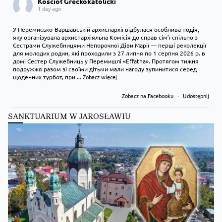
Kościół Greckokatolicki
1 day ago
У Перемисько-Варшавській архиєпархії відбулася особлива подія,
яку організувала архиєпархіяльна Комісія до справ сім’ї спільно з
Сестрами Служебницями Непорочної Діви Марії — перші реколекції
для молодих родин, які проходили з 27 липня по 1 серпня 2026 р. в
домі Сестер Служебниць у Перемишлі «Effatha». Протягом тижня
подружжя разом зі своїми дітьми мали нагоду зупинитися серед
щоденних турбот, при
...
Zobacz więcej
Zobacz na Facebooku
·
Udostępnij
SANKTUARIUM W JAROSŁAWIU
Kościół Greckokatolicki
1 day ago
Преображення Господнє в Лодзі