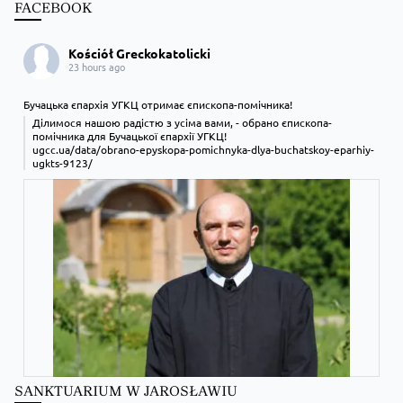
FACEBOOK
Kościół Greckokatolicki
23 hours ago
Бучацька єпархія УГКЦ отримає єпископа-помічника!
Ділимося нашою радістю з усіма вами, - обрано єпископа-
помічника для Бучацької єпархії УГКЦ!
ugcc.ua/data/obrano-epyskopa-pomichnyka-dlya-buchatskoy-eparhiy-
ugkts-9123/
SANKTUARIUM W JAROSŁAWIU
Zobacz na Facebooku
·
Udostępnij