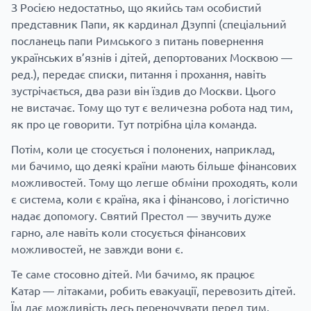
З Росією недостатньо, що якийсь там особистий
представник Папи, як кардинал Дзуппі (спеціальний
посланець папи Римського з питань повернення
українських в’язнів і дітей, депортованих Москвою —
ред.), передає списки, питання і прохання, навіть
зустрічається, два рази він їздив до Москви. Цього
не вистачає. Тому що тут є величезна робота над тим,
як про це говорити. Тут потрібна ціла команда.
Потім, коли це стосується і полонених, наприклад,
ми бачимо, що деякі країни мають більше фінансових
можливостей. Тому що легше обміни проходять, коли
є система, коли є країна, яка і фінансово, і логістично
надає допомогу. Святий Престол — звучить дуже
гарно, але навіть коли стосується фінансових
можливостей, не завжди вони є.
Те саме стосовно дітей. Ми бачимо, як працює
Катар — літаками, робить евакуації, перевозить дітей.
Їм дає можливість десь переночувати перед тим,