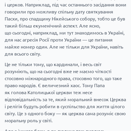
і церков. Наприклад, під час останнього засідання вони
говорили про можливу спільну дату святкування
Пасхи, про спадщину Нікейського собору, тобто це був
такий більш екуменічний аспект. Але ясно,
що сьогодні, наприклад, ми тут знаходимось в Україні,
для нас агресія Росії проти України — це питання
майже номер один. Але не тільки для України, навіть
для всього світу.
Це не тільки тому, що кардинали, і весь світ
розуміють, що на сьогодні вже не маємо чіткості
стосовно міжнародного права, стосовно того, що таке
право народів. Є величезний хаос. Тому Папа
як голова Католицької церкви теж несе
відповідальність за те, який моральний внесок Церква
і релігія будуть робити в суспільство для життя цілого
світу. Це з одного боку — як церква сама розуміє свою
моральну роль у світі.
Але з іншого боку, я як людина теж дивлюсь,