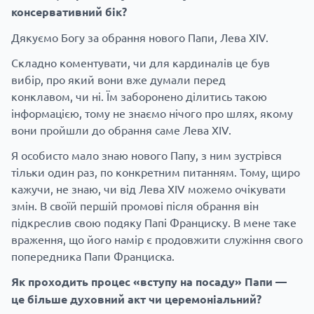
консервативний бік?
Дякуємо Богу за обрання нового Папи, Лева XIV.
Складно коментувати, чи для кардиналів це був
вибір, про який вони вже думали перед
конклавом, чи ні. Їм заборонено ділитись такою
інформацією, тому не знаємо нічого про шлях, якому
вони пройшли до обрання саме Лева ХIV.
Я особисто мало знаю нового Папу, з ним зустрівся
тільки один раз, по конкретним питанням. Тому, щиро
кажучи, не знаю, чи від Лева XIV можемо очікувати
змін. В своїй першій промові після обрання він
підкреслив свою подяку Папі Франциску. В мене таке
враження, що його намір є продовжити служіння свого
попередника Папи Франциска.
Як проходить процес «вступу на посаду» Папи —
це більше духовний акт чи церемоніальний?