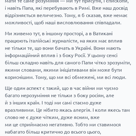
мати те саме розуміння — ми тут присутні, і єпископи,
і навіть Папа, які перебувають в Римі. Вже наш досвід
відрізняється величезно. Тому, я б сказав, вже немає
можливості, щоб наші висловлювання співпадали.
Ми живемо тут, в іншому просторі, а в Ватикані
працюють італійські журналісти, на яких має вплив
не тільки те, що вони бачать в Україні. Вони мають
інформаційний вплив і з боку Росії. У цьому сенсі
більш складно навіть для самого Папи чітко зрозуміти,
якими словами, якими ініціативами він може бути
кориснішим. Тому, що ми всі обмежені, ми всі люди.
Ще один аспект є такий, що в час війни ми чуємо
багато нерозуміння не тільки з боку росіян, але
й з інших країн. І тоді ми самі стаємо дуже
вразливими. Це нібито якась алергія. І коли якесь там
слово не є дуже чітким, дуже ясним, вже
ми це сприймаємо негативно. Тобто ми ставимося
набагато більш критично до всього цього,