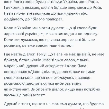
що в його голові була не тільки Україна, але і Росія.
І деколи, я вважаю, що він більше звертався до Росії.
Навіть коли він закликав до примирення або
до діалогу, до «білого прапора».
Коли з України ми могли думати, що ці слова були
адресовані українцям, могло виглядати по-одному.
Коли ми думаємо, що ці слова адресовані більше
росіянам, це вже зовсім інший аспект.
І це навіть діалог. Тому, що Папа не має дивізій, не має
бригад, батальйонів. Має тільки слово, тільки
моральний, духовний авторитет. І коли Папа
повторював: «Діалог, діалог, діалог», вже це саме
слово означало, що «я не погоджуюсь з вашою
російською ідеологією, яка вибирає війну
як інструмент. Вибирайте діалог, якщо вам потрібно
щось». Це один аспект.
Другий аспект, що теж не можемо думати, що будемо