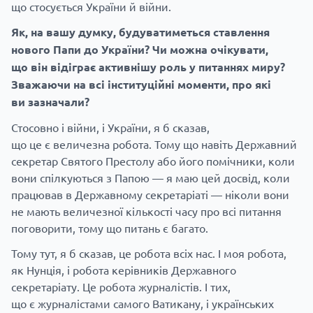
що стосується України й війни.
Як, на вашу думку, будуватиметься ставлення
нового Папи до України? Чи можна очікувати,
що він відіграє активнішу роль у питаннях миру?
Зважаючи на всі інституційні моменти, про які
ви зазначали?
Стосовно і війни, і України, я б сказав,
що це є величезна робота. Тому що навіть Державний
секретар Святого Престолу або його помічники, коли
вони спілкуються з Папою — я маю цей досвід, коли
працював в Державному секретаріаті — ніколи вони
не мають величезної кількості часу про всі питання
поговорити, тому що питань є багато.
Тому тут, я б сказав, це робота всіх нас. І моя робота,
як Нунція, і робота керівників Державного
секретаріату. Це робота журналістів. І тих,
що є журналістами самого Ватикану, і українських