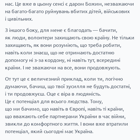
нас. Це вже в цьому сенсі є даром Божим, незважаючи
на багато-багато руйнувань вбитих дітей, військових
і цивільних.
З іншого боку, для мене є благодать — бачити,
як люди, волонтери захищають свою країну. Не тільки
захищають, як вони розуміють, що треба робити,
навіть коли знаєш, що не отримають достатню
допомогу ні з-за кордону, ні навіть тут, всередині
країни. І не зважаючи на все, вони продовжують.
От тут це є величезний приклад, коли ти, логічно
думаючи, бачиш, що твої зусилля не будуть достатні,
і ти продовжуєш. Оце є віра в людяність.
Це є потенціал для всього людства. Тому,
що ми бачимо, що навіть в Європі, навіть ті країни,
що вважають себе партнерами України в час війни,
звикли до комфортного життя. І вони вже втратили
потенціал, який сьогодні має Україна.