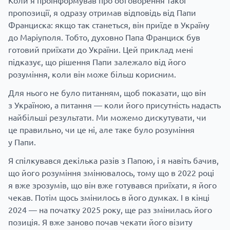
Коли я проінформував про обговорення такої
пропозиції, я одразу отримав відповідь від Папи
Франциска: якщо так станеться, він приїде в Україну
до Маріуполя. Тобто, духовно Папа Франциск був
готовий приїхати до України. Цей приклад мені
підказує, що рішення Папи залежало від його
розуміння, коли він може більш корисним.
Для нього не було питанням, щоб показати, що він
з Україною, а питання — коли його присутність надасть
найбільші результати. Ми можемо дискутувати, чи
це правильно, чи це ні, але таке було розуміння
у Папи.
Я спілкувався декілька разів з Папою, і я навіть бачив,
що його розуміння змінювалось, тому що в 2022 році
я вже зрозумів, що він вже готувався приїхати, я його
чекав. Потім щось змінилось в його думках. І в кінці
2024 — на початку 2025 року, ще раз змінилась його
позиція. Я вже заново почав чекати його візиту