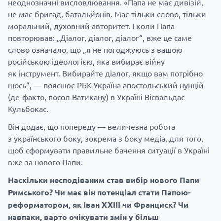
неоднозначні висловлювання. «Папа не має дивізій,
не має бригад, батальйонів. Має тільки слово, тільки
моральний, духовний авторитет. І коли Папа
повторював: „Діалог, діалог, діалог“, вже це саме
слово означало, що „я не погоджуюсь з вашою
російською ідеологією, яка вибирає війну
як інструмент. Вибирайте діалог, якщо вам потрібно
щось“, — пояснює РБК-Україна апостольський нунцій
(де-факто, посол Ватикану) в Україні Вісвальдас
Кульбокас.
Він додає, що попереду — величезна робота
з українського боку, зокрема з боку медіа, для того,
щоб сформувати правильне бачення ситуації в Україні
вже за нового Папи.
Наскільки несподіваним став вибір нового Папи
Римського? Чи має він потенціал стати Папою-
реформатором, як Іван XXIII чи Франциск? Чи
навпаки, варто очікувати змін у більш