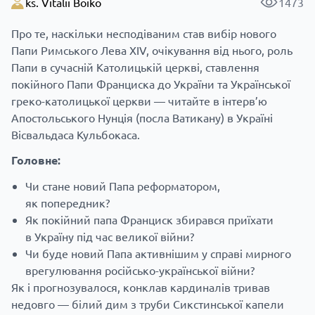
ks. Vitalii Boiko
1473
Про те, наскільки несподіваним став вибір нового
Папи Римського Лева XIV, очікування від нього, роль
Папи в сучасній Католицькій церкві, ставлення
покійного Папи Франциска до України та Української
греко-католицької церкви — читайте в інтерв’ю
Апостольського Нунція (посла Ватикану) в Україні
Вісвальдаса Кульбокаса.
Головне:
Чи стане новий Папа реформатором,
як попередник?
Як покійний папа Франциск збирався приїхати
в Україну під час великої війни?
Чи буде новий Папа активнішим у справі мирного
врегулювання російсько-української війни?
Як і прогнозувалося, конклав кардиналів тривав
недовго — білий дим з труби Сикстинської капели