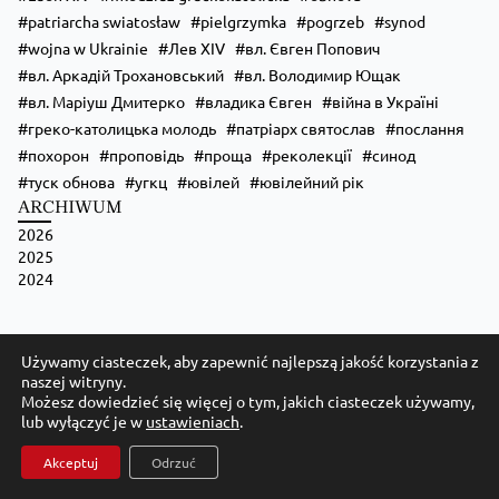
patriarcha swiatosław
pielgrzymka
pogrzeb
synod
wojna w Ukrainie
Лев XIV
вл. Євген Попович
вл. Аркадій Трохановський
вл. Володимир Ющак
вл. Маріуш Дмитерко
владика Євген
війна в Україні
греко-католицька молодь
патріарх святослав
послання
похорон
проповідь
проща
реколекції
синод
туск обнова
угкц
ювілей
ювілейний рік
ARCHIWUM
2026
Zobacz na Facebooku
·
Udostępnij
2025
2024
Używamy ciasteczek, aby zapewnić najlepszą jakość korzystania z
naszej witryny.
Możesz dowiedzieć się więcej o tym, jakich ciasteczek używamy,
lub wyłączyć je w
ustawieniach
.
Kościół Greckokatolicki w Polsce
Akceptuj
Odrzuć
Archidiecezja Przemysko-Warszawska