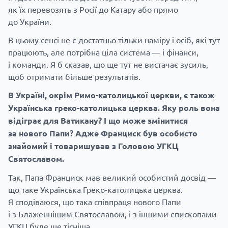
як їх перевозять з Росії до Катару або прямо
до України.
В цьому сенсі не є достатньо тільки наміру і осіб, які тут
працюють, але потрібна ціла система — і фінанси,
і команди. Я б сказав, що ще тут не вистачає зусиль,
щоб отримати більше результатів.
В Україні, окрім Римо-католицької церкви, є також
Українська греко-католицька церква. Яку роль вона
відіграє для Ватикану? І що може змінитися
за нового Папи? Адже Франциск був особисто
знайомий і товаришував з Головою УГКЦ
Святославом.
Так, Папа Франциск мав великий особистий досвід —
що таке Українська Греко-католицька церква.
Я сподіваюся, що така співпраця нового Папи
і з Блаженнішим Святославом, і з іншими єпископами
УГКЦ буде ще тісніша.