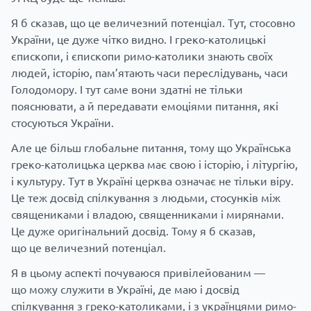
Я б сказав, що це величезний потенціал. Тут, стосовно
України, це дуже чітко видно. І греко-католицькі
єпископи, і єпископи римо-католики знають своїх
людей, історію, пам’ятають часи переслідувань, часи
Голодомору. І тут саме вони здатні не тільки
пояснювати, а й передавати емоціями питання, які
стосуються України.
Але це більш глобальне питання, тому що Українська
греко-католицька церква має свою і історію, і літургію,
і культуру. Тут в Україні церква означає не тільки віру.
Це теж досвід спілкування з людьми, стосунків між
священиками і владою, священниками і мирянами.
Це дуже оригінальний досвід. Тому я б сказав,
що це величезний потенціал.
Я в цьому аспекті почуваюся привілейованим —
що можу служити в Україні, де маю і досвід
спілкування з греко-католиками, і з українцями римо-