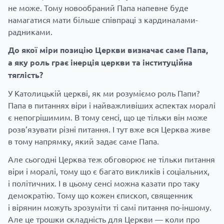
не може. Тому новообраний Папа напевне буде
намагатися мати більше співпраці з кардиналами-
радниками.
До якої міри позицію Церкви визначає саме Папа,
а яку роль грає інерція церкви та інституційна
тяглість?
У Католицькій церкві, як ми розуміємо роль Папи?
Папа в питаннях віри і найважливіших аспектах моралі
є непогрішимим. В тому сенсі, що це тільки він може
розв’язувати різні питання. І тут вже вся Церква живе
в тому напрямку, який задає саме Папа.
Але сьогодні Церква теж обговорює не тільки питання
віри і моралі, тому що є багато викликів і соціальних,
і політичних. І в цьому сенсі можна казати про таку
демократію. Тому що кожен єпископ, священник
і вірянин можуть зрозуміти ті самі питання по-іншому.
Але це трошки складність для Церкви — коли про