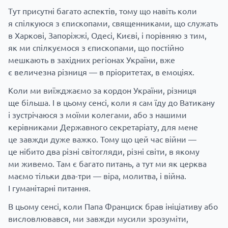
Тут присутні багато аспектів, тому що навіть коли
я спілкуюся з єпископами, священниками, що служать
в Харкові, Запоріжжі, Одесі, Києві, і порівняю з тим,
як ми спілкуємося з єпископами, що постійно
мешкають в західних регіонах України, вже
є величезна різниця — в пріоритетах, в емоціях.
Коли ми виїжджаємо за кордон України, різниця
ще більша. І в цьому сенсі, коли я сам їду до Ватикану
і зустрічаюся з моїми колегами, або з нашими
керівниками Державного секретаріату, для мене
це завжди дуже важко. Тому що цей час війни —
це нібито два різні світогляди, різні світи, в якому
ми живемо. Там є багато питань, а тут ми як церква
маємо тільки два-три — віра, молитва, і війна.
І гуманітарні питання.
В цьому сенсі, коли Папа Франциск брав ініціативу або
висловлювався, ми завжди мусили зрозуміти,