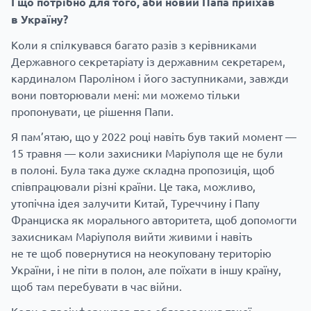
І що потрібно для того, аби новий Папа приїхав
в Україну?
Коли я спілкувався багато разів з керівниками
Державного секретаріату із державним секретарем,
кардиналом Пароліном і його заступниками, завжди
вони повторювали мені: ми можемо тільки
пропонувати, це рішення Папи.
Я пам’ятаю, що у 2022 році навіть був такий момент —
15 травня — коли захисники Маріуполя ще не були
в полоні. Була така дуже складна пропозиція, щоб
співпрацювали різні країни. Це така, можливо,
утопічна ідея залучити Китай, Туреччину і Папу
Франциска як морального авторитета, щоб допомогти
захисникам Маріуполя вийти живими і навіть
не те щоб повернутися на неокуповану територію
України, і не піти в полон, але поїхати в іншу країну,
щоб там перебувати в час війни.