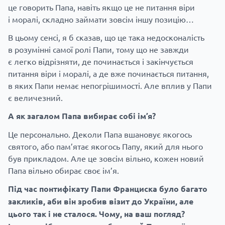
це говорить Папа, навіть якщо це не питання віри
і моралі, складно займати зовсім іншу позицію…
В цьому сенсі, я б сказав, що це така недосконалість
в розумінні самої ролі Папи, тому що не завжди
є легко відрізняти, де починається і закінчується
питання віри і моралі, а де вже починається питання,
в яких Папи немає непогрішимості. Але вплив у Папи
є величезний.
А як загалом Папа вибирає собі ім’я?
Це персонально. Деколи Папа вшановує якогось
святого, або пам’ятає якогось Папу, який для нього
був прикладом. Але це зовсім вільно, кожен новий
Папа вільно обирає своє ім’я.
Під час понтифікату Папи Франциска було багато
закликів, аби він зробив візит до України, але
цього так і не сталося. Чому, на ваш погляд?