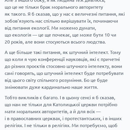
що це не тільки брак морального авторитету
як такого. Я б сказав, що у нас є величезні питання, які
зобов’язують нас спільно вирішувати їх, починаючи
від питання екології. Ми можемо думати,
що екологія — це ще почекає, ще може бути 10 чи
20 років, але вони стосуються всього людства.
А ще більше такі питання, як штучний інтелект. Тому
що коли я чую конференції науковців, які є причетні
до різних проєктів стосовно штучного інтелекту, вони
самі говорять, що штучний інтелект буде потребувати
від цього світу спільного розуміння. Бо це буде
змінювати дуже кардинально наше життя.
Тобто викликів є багато. І в цьому сенсі я б сказав,
що нам не тільки для Католицької церкви потрібно
мати моральних авторитетів, а й для всіх —
і в православних церквах, і протестантських, і в інших
релігіях. І не тільки в релігіях. Ми потребуємо, щоб