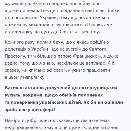
журналістів. Як ми говоримо про війну, про
що ми пишемо. Теж це є завданням навіть не тільки
для посольства України, тому що посол теж має
обмежену можливість зустрічатись з Папою, але
й делегацій, які їдуть до Святого Престолу.
Кожного разу, коли я бачу, що є якась офіційна
делегація з України і їде на зустріч до Святого
Престолу, тим більше з папою Франциском, я дуже
радію, тому що я знаю, наскільки це важливо. Я б
сказав, ми спільно всі разом мусимо працювати
в цьому напрямку.
Ватикан активно долучений до посередницьких
зусиль, зокрема, щодо обмінів полонених
та повернення українських дітей. Як би ви оцінили
зроблене у цій сфері?
Наміри є добрі, але, як сказав, ще сама система
недопрацьована, тому що це дуже складне питання.