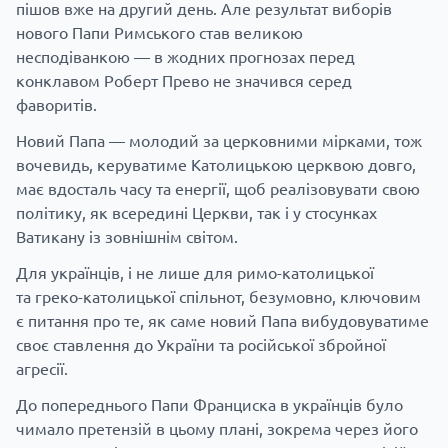
пішов вже на другий день. Але результат виборів
нового Папи Римського став великою
несподіванкою — в жодних прогнозах перед
конклавом Роберт Прево не значився серед
фаворитів.
Новий Папа — молодий за церковними мірками, тож
вочевидь, керуватиме Католицькою церквою довго,
має вдосталь часу та енергії, щоб реалізовувати свою
політику, як всередині Церкви, так і у стосунках
Ватикану із зовнішнім світом.
Для українців, і не лише для римо-католицької
та греко-католицької спільнот, безумовно, ключовим
є питання про те, як саме новий Папа вибудовуватиме
своє ставлення до України та російської збройної
агресії.
До попереднього Папи Франциска в українців було
чимало претензій в цьому плані, зокрема через його