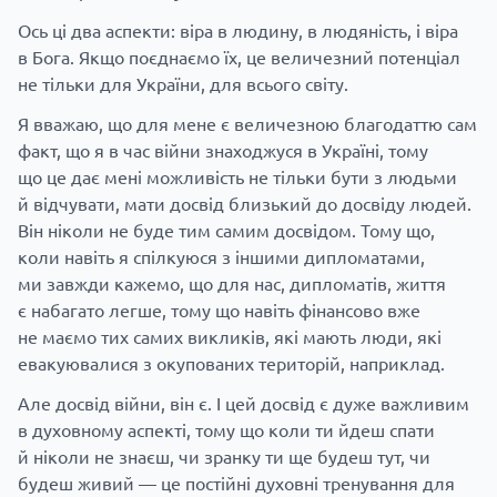
Ось ці два аспекти: віра в людину, в людяність, і віра
в Бога. Якщо поєднаємо їх, це величезний потенціал
не тільки для України, для всього світу.
Я вважаю, що для мене є величезною благодаттю сам
факт, що я в час війни знаходжуся в Україні, тому
що це дає мені можливість не тільки бути з людьми
й відчувати, мати досвід близький до досвіду людей.
Він ніколи не буде тим самим досвідом. Тому що,
коли навіть я спілкуюся з іншими дипломатами,
ми завжди кажемо, що для нас, дипломатів, життя
є набагато легше, тому що навіть фінансово вже
не маємо тих самих викликів, які мають люди, які
евакуювалися з окупованих територій, наприклад.
Але досвід війни, він є. І цей досвід є дуже важливим
в духовному аспекті, тому що коли ти йдеш спати
й ніколи не знаєш, чи зранку ти ще будеш тут, чи
будеш живий — це постійні духовні тренування для