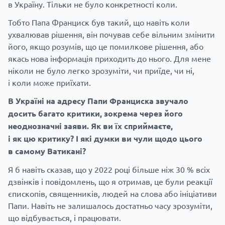
в Україну. Тільки не було конкретності коли.
Тобто Папа Франциск був такий, що навіть коли
ухвалював рішення, він почував себе вільним змінити
його, якщо розумів, що це помилкове рішення, або
якась нова інформація приходить до нього. Для мене
ніколи не було легко зрозуміти, чи приїде, чи ні,
і коли може приїхати.
В Україні на адресу Папи Франциска звучало
досить багато критики, зокрема через його
неоднозначні заяви. Як ви їх сприймаєте,
і як цю критику? І які думки ви чули щодо цього
в самому Ватикані?
Я б навіть сказав, що у 2022 році більше ніж 30 % всіх
дзвінків і повідомлень, що я отримав, це були реакції
єпископів, священників, людей на слова або ініціативи
Папи. Навіть не залишалось достатньо часу зрозуміти,
що відбувається, і працювати.