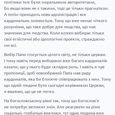
політики теж були моральними авторитетами,
бо якщо вони не є такими, тоді це тільки прагматизм.
А потім приходить нова адміністрація і все
кардинально змінюється. Тому що вже немає чіткого
розуміння, що таке добре для людства, що має
значення для людства. Коли кожен вибирає тільки
свої егоїстичні або ідеологічні проекти, страждаємо
ми всі.
Вибір Папи стосується цілого світу, не тільки церкви.
І тому навіть перед виборами вже багато кардиналів
казали, що у нього буде складна роль. І навіть я чув
пропозиції, щоб новообраний Папа мав раду
кардиналів, яка би ближче співпрацювала з ним. Тому
що одній людині бути сьогодні керівником Церкви,
я вважаю, що це не легко.
На богословському рівні так, тому що богослов’я
не потребує великих змін. Але реагувати на різні
соціальні, глобальні виклики, тут одна людина вже